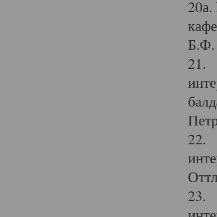
20а.
кафе
Б.Ф. 
21. 
инте
балд
Петр
22. 
инте
Оттл
23. 
инте