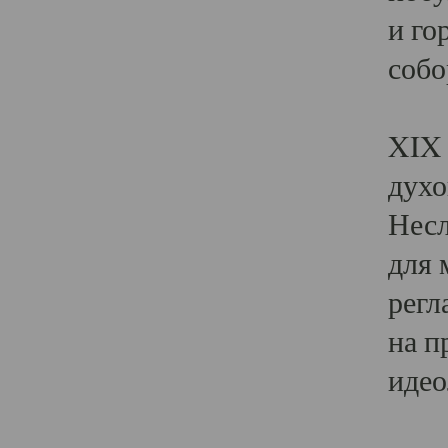
и го
собо
Явл
XIX 
духо
Несл
для 
регл
на п
идео
Поя