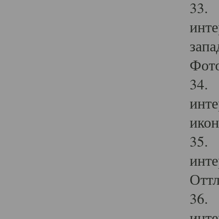
33. 
инте
запа
Фото
34. 
инте
икон
35. 
инте
Оттл
36. 
инте