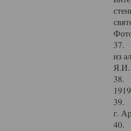
стен
свят
Фото
37. 
из а
Я.И. 
38. 
1919
39. 
г. А
40. 