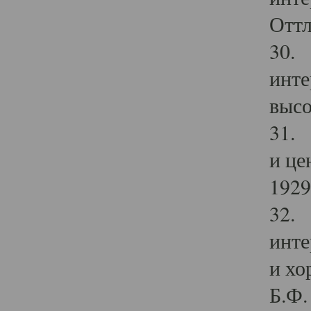
Оттл
30. 
инте
высо
31. 
и це
1929 
32. 
инте
и хо
Б.Ф. 