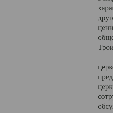
хара
друг
ценн
обще
Трои
Ярк
церк
пред
церк
сотр
обсу