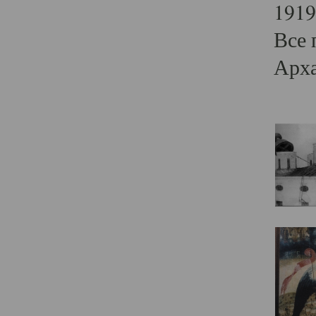
1919
Все 
Арха