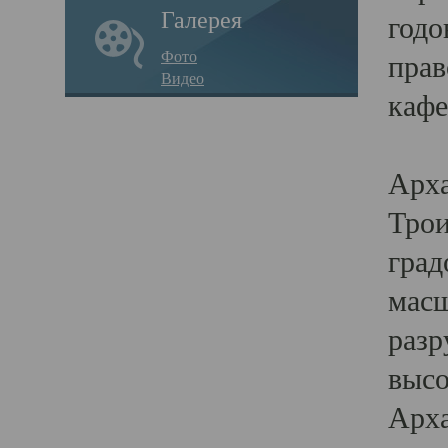
Галерея
годо
Фото
прав
Видео
кафе
Воз
Арха
Трои
град
масш
разр
высо
Арха