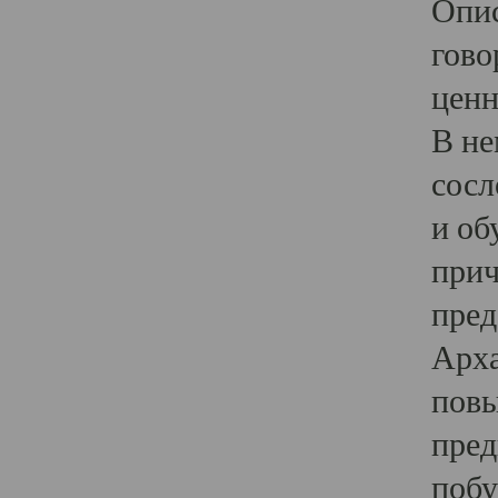
Опис
гово
ценн
В не
сосл
и об
прич
пред
Арха
повы
пред
побу