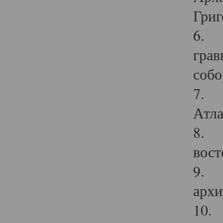
Григ
6. П
грав
собо
7. Г
Атла
8. С
вост
9. С
архи
10. 