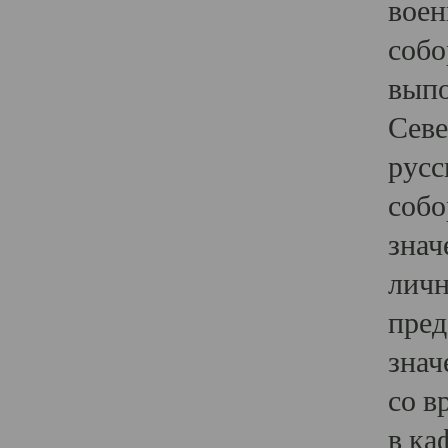
воен
собо
выпо
Севе
русс
собо
знач
личн
пред
знач
со в
в ка