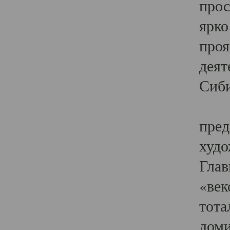
прос
ярко
проя
деят
Сиби
Одн
пред
худо
Глав
«век
тота
доми