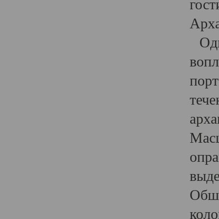
гост
Арха
Один
вопл
порт
тече
арха
Масш
опра
выде
Обши
коло