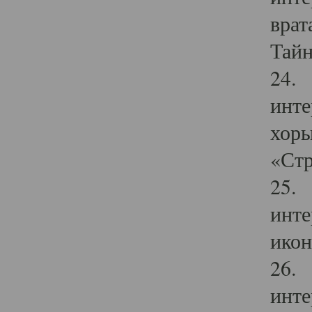
врат
Тайн
24. 
инте
хоры
«Стр
25. 
инте
икон
26. 
инте