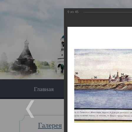
9
из
45
Главная
Экскурсия
Главная
Галерея