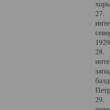
хоры
27. 
инте
севе
1929 
28. 
инте
запа
балд
Петр
29. 
инте