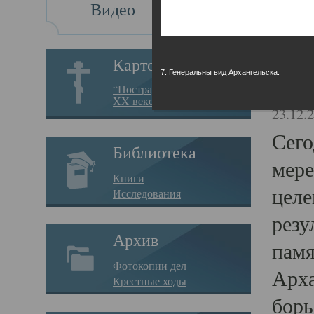
Видео
Св
Картотека
7. Генеральны вид Архангельска.
Свя
“Пострадавшие за веру в
XX веке на Севере”
23.12.
Сего
Библиотека
мере
Книги
целе
Исследования
резу
Архив
памя
Фотокопии дел
Арха
Крестные ходы
борь