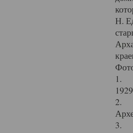
кото
Н. Е
стар
Арха
крае
Фот
1. С
1929 
2. Р
Архе
3. Ф