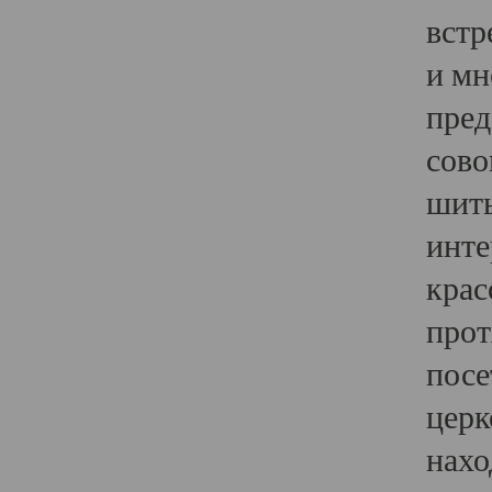
встр
и мн
пред
сово
шить
инте
крас
прот
посе
церк
нахо