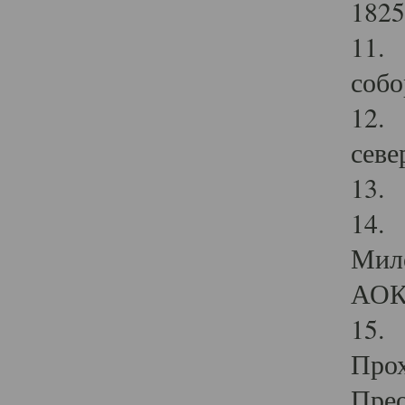
1825
11.
собо
12. 
севе
13.
14. 
Мило
АОК
15. 
Прох
Прео