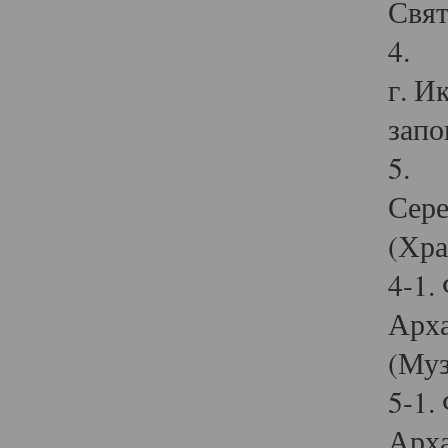
Свят
4. И
г. И
запо
5. И
Сере
(Хра
4-1.
Арха
(Муз
5-1.
Арха