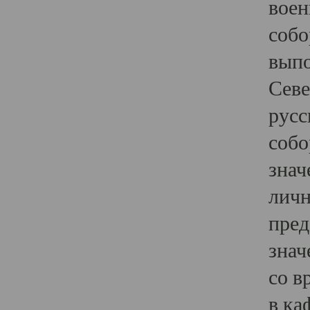
воен
собо
выпо
Севе
русс
собо
знач
личн
пред
знач
со в
в ка