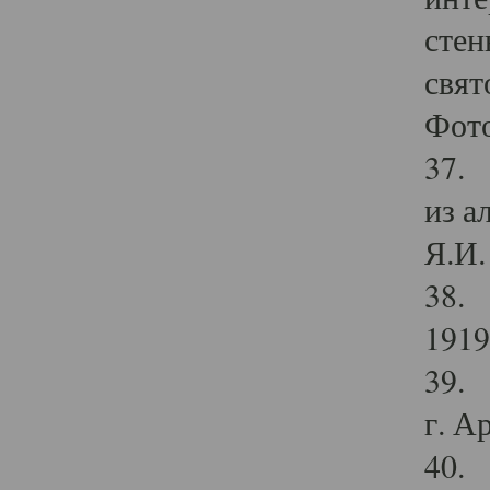
стен
свят
Фото
37. 
из а
Я.И. 
38. 
1919
39. 
г. А
40. 