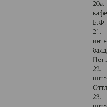
20а.
кафе
Б.Ф. 
21. 
инте
балд
Петр
22. 
инте
Оттл
23. 
инте