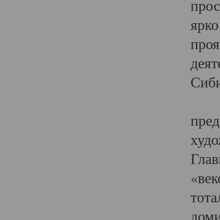
прос
ярко
проя
деят
Сиби
Одн
пред
худо
Глав
«век
тота
доми