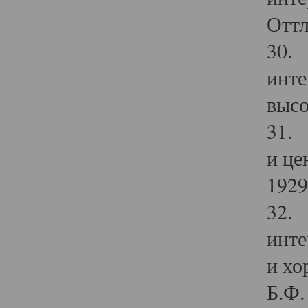
Оттл
30. 
инте
высо
31. 
и це
1929 
32. 
инте
и хо
Б.Ф. 