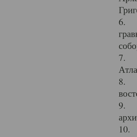
Григ
6. П
грав
собо
7. Г
Атла
8. С
вост
9. С
архи
10. 