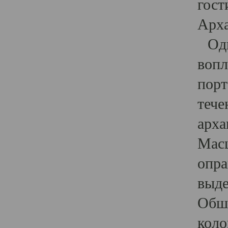
гост
Арха
Один
вопл
порт
тече
арха
Масш
опра
выде
Обши
коло