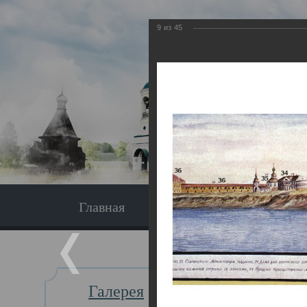
9
из
45
Главная
Экскурсия
Главная
Галерея