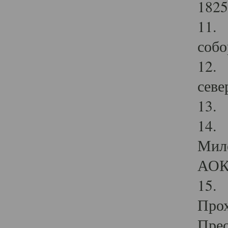
1825
11.
собо
12. 
севе
13.
14. 
Мило
АОК
15. 
Прох
Прео