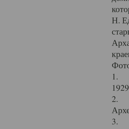
кото
Н. Е
стар
Арха
крае
Фот
1. С
1929 
2. Р
Архе
3. Ф