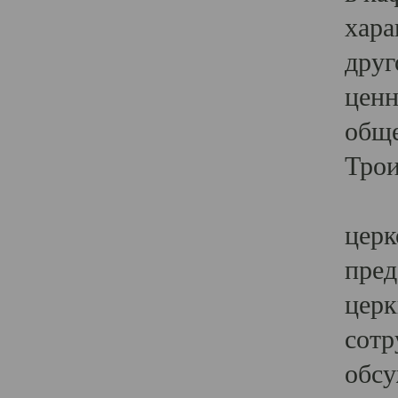
хара
друг
ценн
обще
Трои
Ярк
церк
пред
церк
сотр
обсу