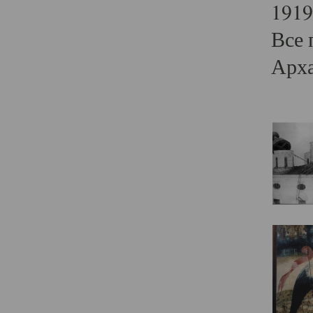
1919
Все 
Арха