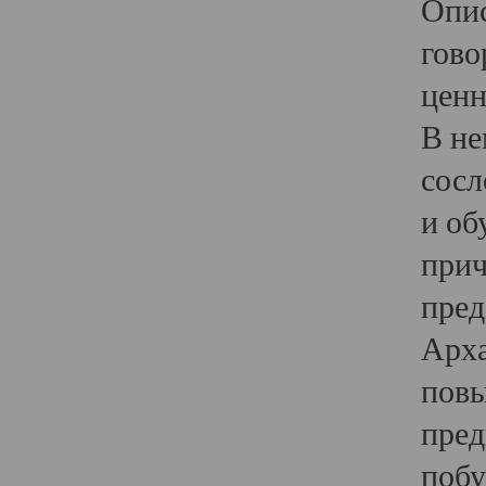
Опис
гово
ценн
В не
сосл
и об
прич
пред
Арха
повы
пред
побу