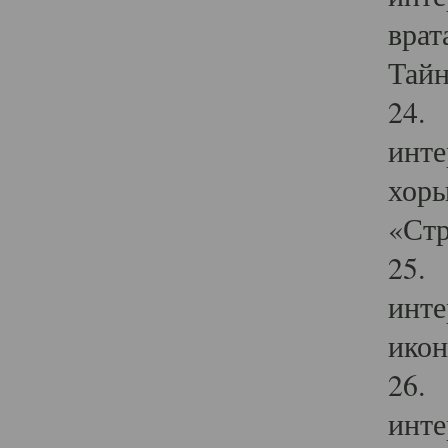
врат
Тайн
24. 
инте
хоры
«Стр
25. 
инте
икон
26. 
инте