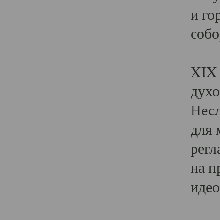
и го
собо
Явл
XIX 
духо
Несл
для 
регл
на п
идео
Поя