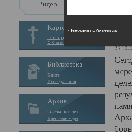
Видео
Св
Картотека
7. Генеральны вид Архангельска.
Свя
“Пострадавшие за веру в
XX веке на Севере”
23.12.
Сего
Библиотека
мере
Книги
целе
Исследования
резу
Архив
памя
Фотокопии дел
Арха
Крестные ходы
борь