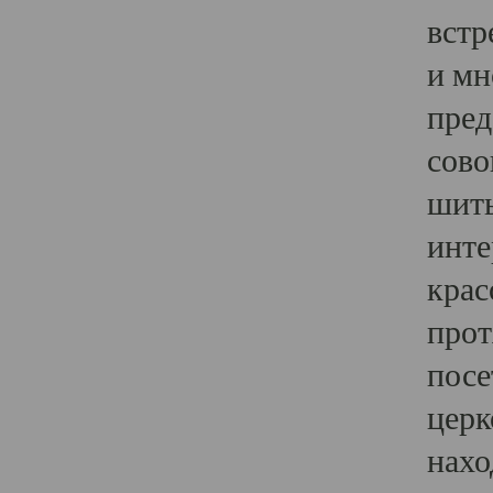
встр
и мн
пред
сово
шить
инте
крас
прот
посе
церк
нахо