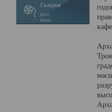
Галерея
годо
Фото
прав
Видео
кафе
Воз
Арха
Трои
град
масш
разр
высо
Арха