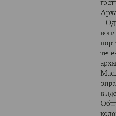
гост
Арха
Один
вопл
порт
тече
арха
Масш
опра
выде
Обши
коло