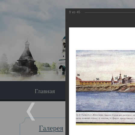
9
из
45
Главная
Экскурсия
Главная
Галерея