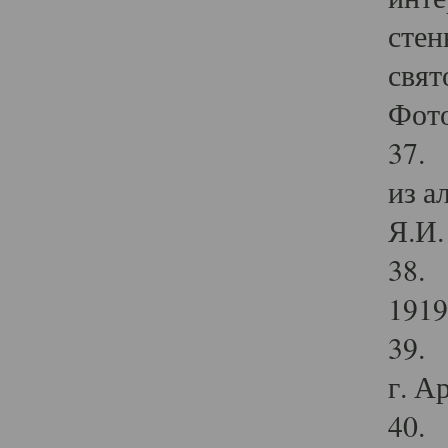
стен
свят
Фото
37. 
из а
Я.И. 
38. 
1919
39. 
г. А
40. 