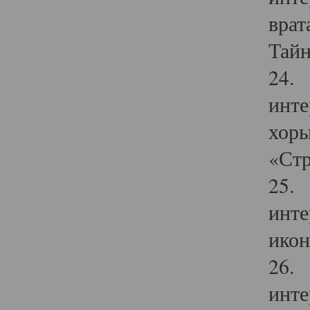
врат
Тайн
24. 
инте
хоры
«Стр
25. 
инте
икон
26. 
инте