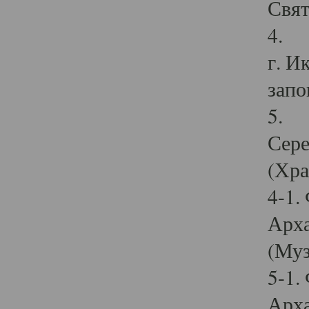
Свят
4. И
г. И
запо
5. И
Сере
(Хра
4-1.
Арха
(Муз
5-1.
Арха