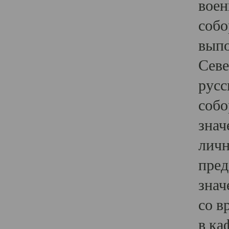
воен
собо
выпо
Севе
русс
собо
знач
личн
пред
знач
со в
в ка