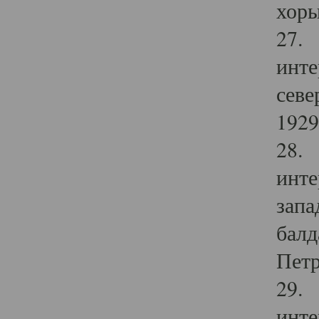
хоры
27. 
инте
севе
1929 
28. 
инте
запа
балд
Петр
29. 
инте