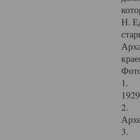
кото
Н. Е
стар
Арха
крае
Фот
1. С
1929 
2. Р
Архе
3. Ф