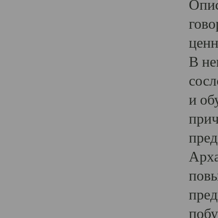
Опис
гово
ценн
В не
сосл
и об
прич
пред
Арха
повы
пред
побу