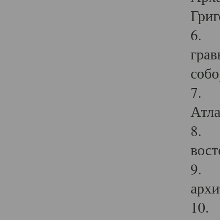
Григ
6. П
грав
собо
7. Г
Атла
8. С
вост
9. С
архи
10. 