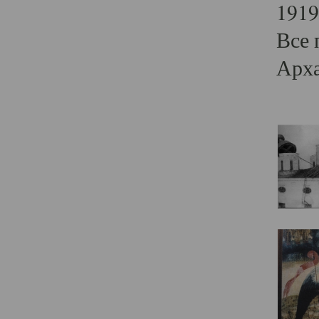
1919
Все 
Арха