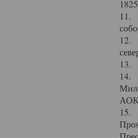
1825
11.
собо
12. 
севе
13.
14. 
Мило
АОК
15. 
Прох
Прео