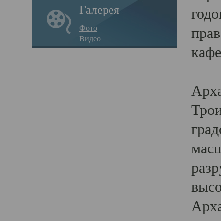
Галерея
годо
Фото
прав
Видео
кафе
Воз
Арха
Трои
град
масш
разр
высо
Арха