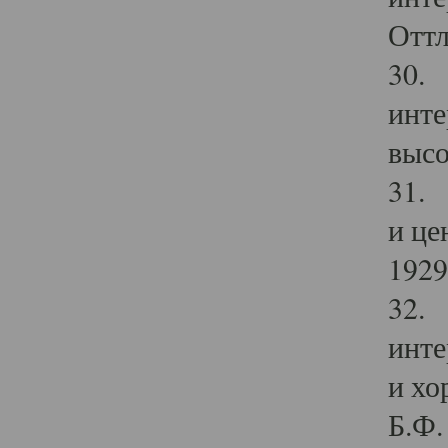
Оттл
30. 
инте
высо
31. 
и це
1929 
32. 
инте
и хо
Б.Ф. 