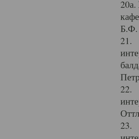
20а.
кафе
Б.Ф. 
21. 
инте
балд
Петр
22. 
инте
Оттл
23. 
инте