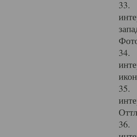
33. 
инте
запа
Фото
34. 
инте
икон
35. 
инте
Оттл
36. 
инте