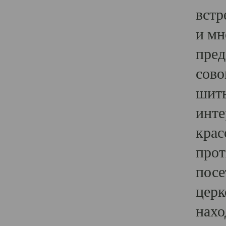
встр
и мн
пред
сово
шить
инте
крас
прот
посе
церк
нахо