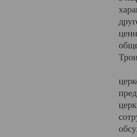
хара
друг
ценн
обще
Трои
Ярк
церк
пред
церк
сотр
обсу