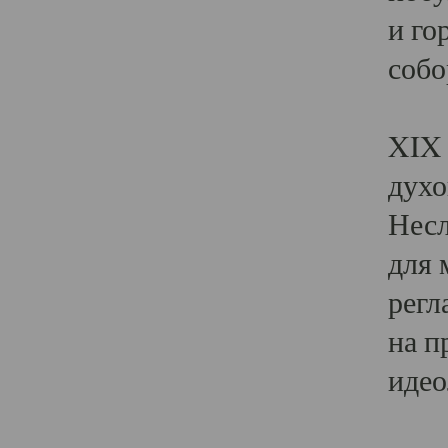
и го
собо
Явл
XIX 
духо
Несл
для 
регл
на п
идео
Поя