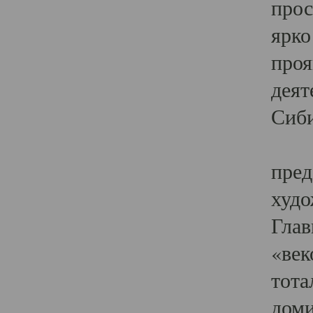
прос
ярко
проя
деят
Сиби
Одн
пред
худо
Глав
«век
тота
доми