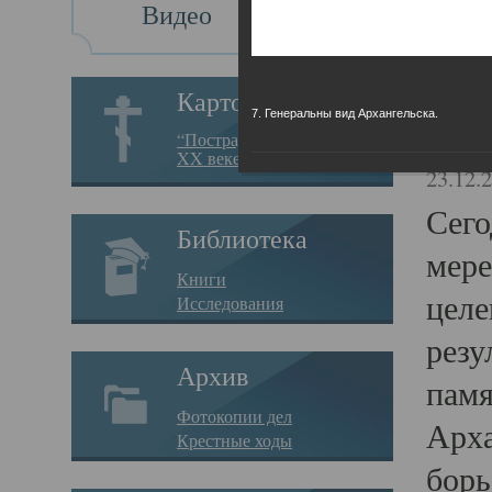
Видео
Св
Картотека
7. Генеральны вид Архангельска.
Свя
“Пострадавшие за веру в
XX веке на Севере”
23.12.
Сего
Библиотека
мере
Книги
целе
Исследования
резу
Архив
памя
Фотокопии дел
Арха
Крестные ходы
борь