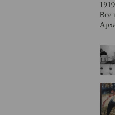
1919
Все 
Арха