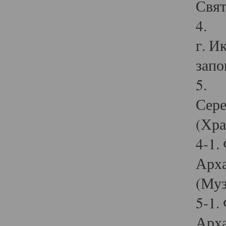
Свят
4. И
г. И
запо
5. И
Сере
(Хра
4-1.
Арха
(Муз
5-1.
Арха