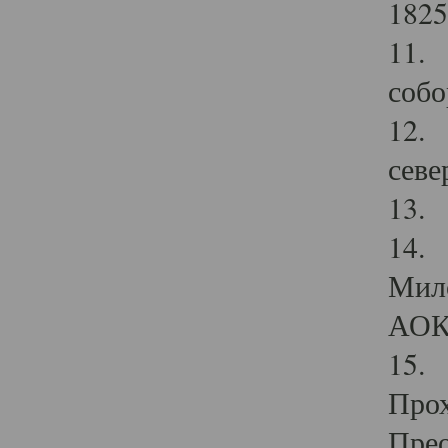
1825
11.
собо
12. 
севе
13.
14. 
Мило
АОК
15. 
Прох
Прео