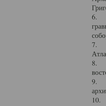
Григ
6. П
грав
собо
7. Г
Атла
8. С
вост
9. С
архи
10. 