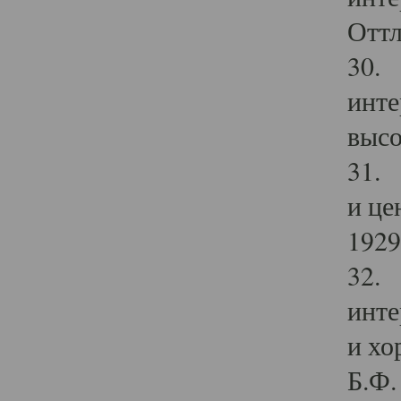
Оттл
30. 
инте
высо
31. 
и це
1929 
32. 
инте
и хо
Б.Ф. 