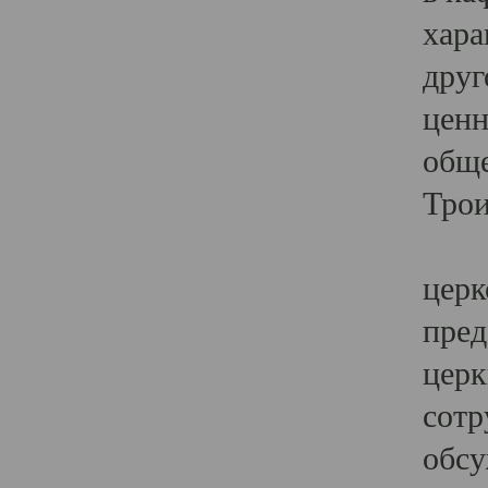
хара
друг
ценн
обще
Трои
Ярк
церк
пред
церк
сотр
обсу