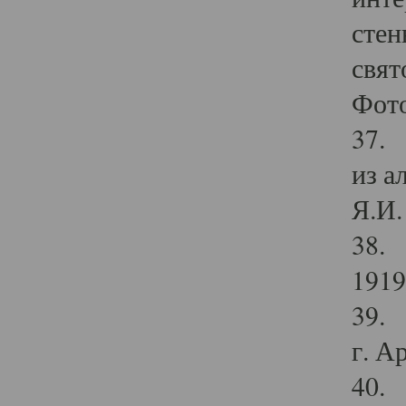
стен
свят
Фото
37. 
из а
Я.И. 
38. 
1919
39. 
г. А
40. 