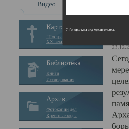
Видео
Св
Картотека
7. Генеральны вид Архангельска.
Свя
“Пострадавшие за веру в
XX веке на Севере”
23.12.
Сего
Библиотека
мере
Книги
целе
Исследования
резу
Архив
памя
Фотокопии дел
Арха
Крестные ходы
борь