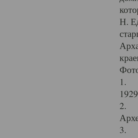
кото
Н. Е
стар
Арха
крае
Фот
1. С
1929 
2. Р
Архе
3. Ф