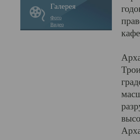
Галерея
годо
Фото
прав
Видео
кафе
Воз
Арха
Трои
град
масш
разр
высо
Арха