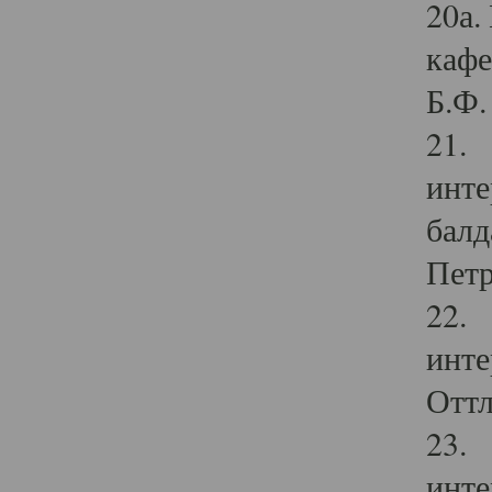
20а.
кафе
Б.Ф. 
21. 
инте
балд
Петр
22. 
инте
Оттл
23. 
инте