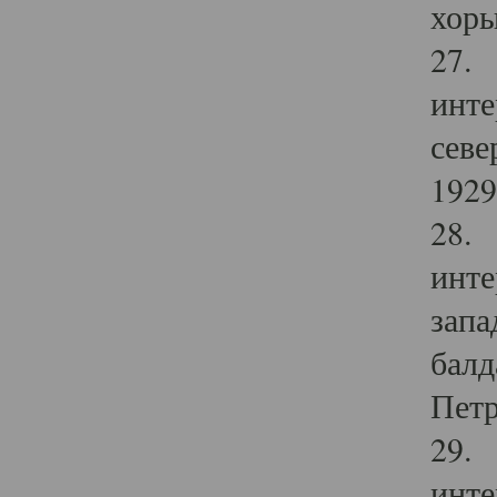
хоры
27. 
инте
севе
1929 
28. 
инте
запа
балд
Петр
29. 
инте