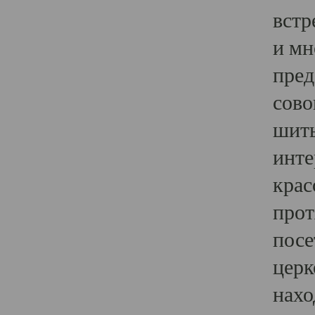
встр
и мн
пред
сово
шить
инте
крас
прот
посе
церк
нахо