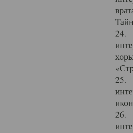
врат
Тайн
24. 
инте
хоры
«Стр
25. 
инте
икон
26. 
инте