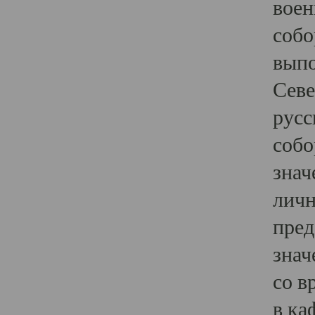
воен
собо
выпо
Севе
русс
собо
знач
личн
пред
знач
со в
в ка