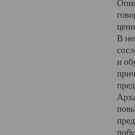
Опис
гово
ценн
В не
сосл
и об
прич
пред
Арха
повы
пред
побу