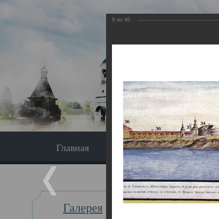
9
из
45
Главная
Экскурсия
Главная
Галерея