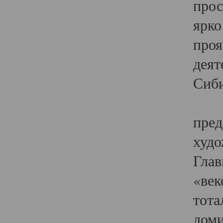
прос
ярко
проя
деят
Сиби
Одн
пред
худо
Глав
«век
тота
доми