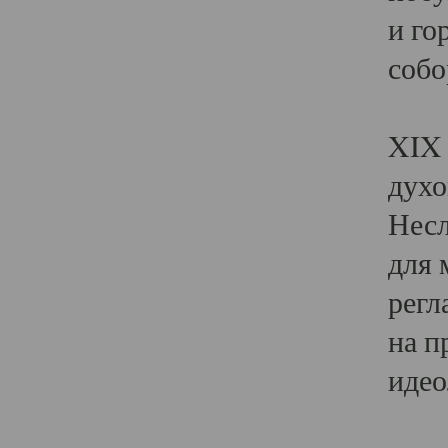
и го
собо
Явл
XIX 
духо
Несл
для 
регл
на п
идео
Поя