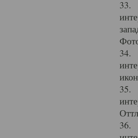
33. 
инте
запа
Фото
34. 
инте
икон
35. 
инте
Оттл
36. 
инте