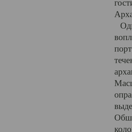
гост
Арха
Один
вопл
порт
тече
арха
Масш
опра
выде
Обши
коло