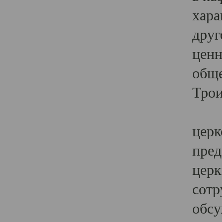
хара
друг
ценн
обще
Трои
Ярк
церк
пред
церк
сотр
обсу