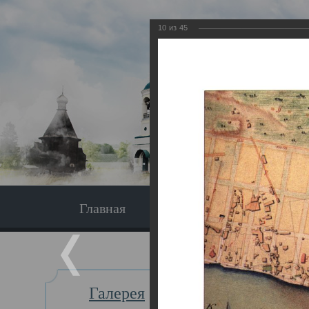
10
из
45
Главная
Экскурсия
Главная
Галерея