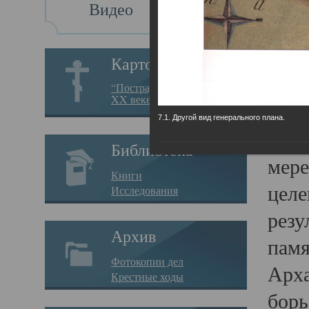
Видео
Св
Картотека
Свя
“Пострадавшие за веру в
XX веке на Севере”
23.12.
7.1. Другой вид генерального плана.
Сего
Библиотека
мере
Книги
целе
Исследования
резу
Архив
памя
Фотокопии дел
Арха
Крестные ходы
борь