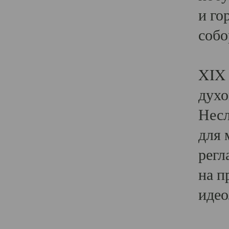
и го
собо
Явл
XIX 
духо
Несл
для 
регл
на п
идео
Поя