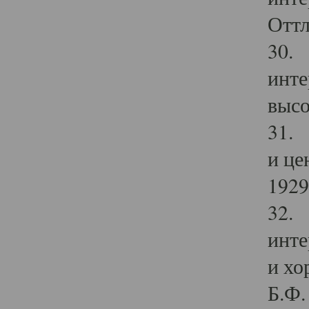
Оттл
30. 
инте
высо
31. 
и це
1929 
32. 
инте
и хо
Б.Ф. 