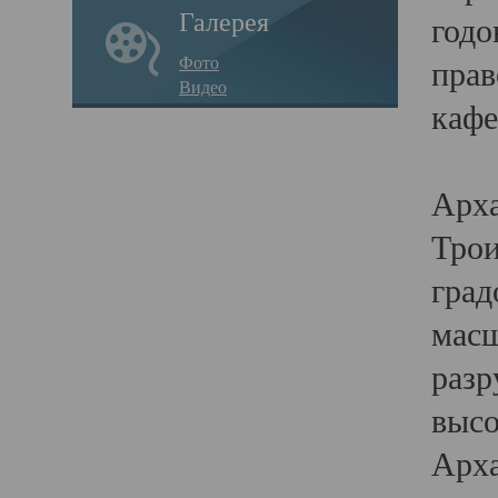
Галерея
годо
Фото
прав
Видео
кафе
Воз
Арха
Трои
град
масш
разр
высо
Арха