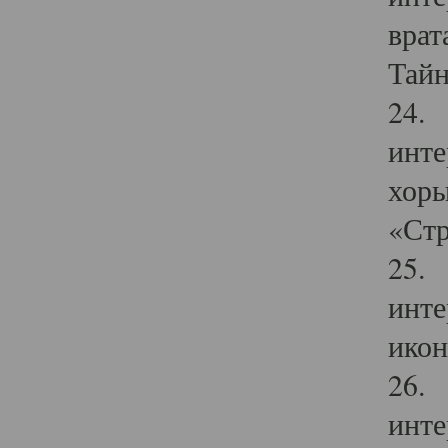
врат
Тайн
24. 
инте
хоры
«Стр
25. 
инте
икон
26. 
инте