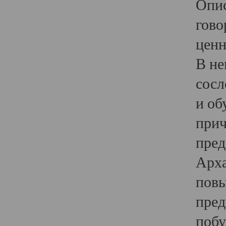
Опис
гово
ценн
В не
сосл
и об
прич
пред
Арха
повы
пред
побу