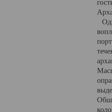
гост
Арха
Один
вопл
порт
тече
арха
Масш
опра
выде
Обши
коло