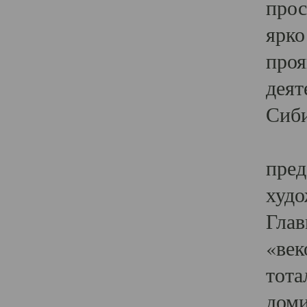
прос
ярко
проя
деят
Сиби
Одн
пред
худо
Глав
«век
тота
доми