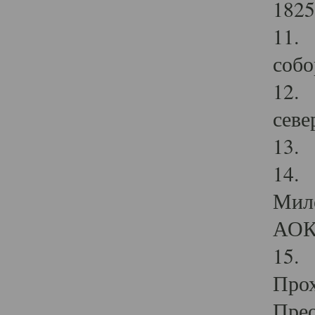
1825
11.
собо
12. 
севе
13.
14. 
Мило
АОК
15. 
Прох
Прео