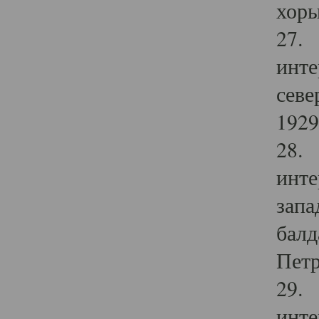
хоры
27. 
инте
севе
1929 
28. 
инте
запа
балд
Петр
29. 
инте