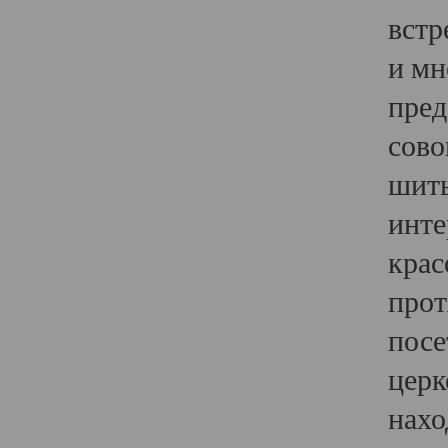
встр
и мн
пред
сово
шить
инте
крас
прот
посе
церк
нахо