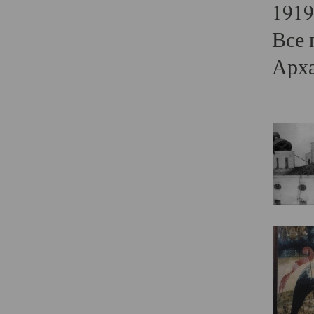
1919
Все 
Арха