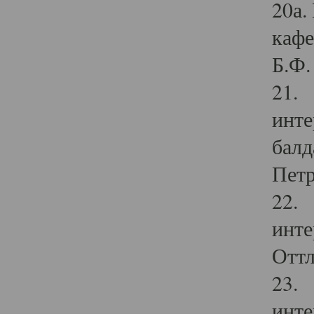
20а.
кафе
Б.Ф. 
21. 
инте
балд
Петр
22. 
инте
Оттл
23. 
инте