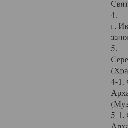
Свят
4. И
г. И
запо
5. И
Сере
(Хра
4-1.
Арха
(Муз
5-1.
Арха