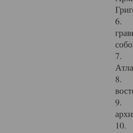
Григ
6. П
грав
собо
7. Г
Атла
8. С
вост
9. С
архи
10. 