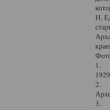
кото
Н. Е
стар
Арха
крае
Фот
1. С
1929 
2. Р
Архе
3. Ф