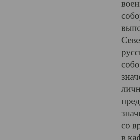
воен
собо
выпо
Севе
русс
собо
знач
личн
пред
знач
со в
в ка