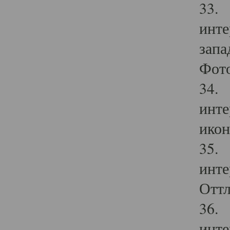
33. 
инте
запа
Фото
34. 
инте
икон
35. 
инте
Оттл
36. 
инте