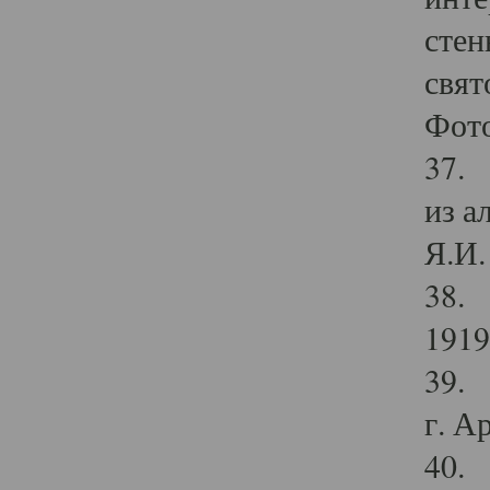
стен
свят
Фото
37. 
из а
Я.И. 
38. 
1919
39. 
г. А
40. 