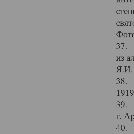
стен
свят
Фото
37. 
из а
Я.И. 
38. 
1919
39. 
г. А
40. 