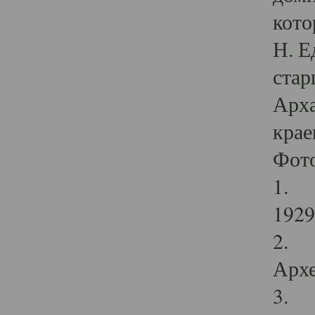
кото
Н. Е
стар
Арха
крае
Фот
1. С
1929 
2. Р
Архе
3. Ф