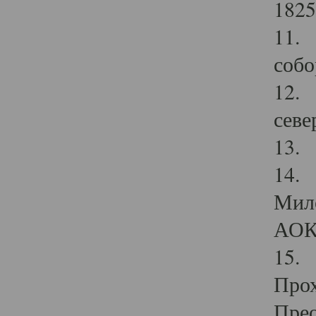
1825
11.
собо
12. 
севе
13.
14. 
Мило
АОК
15. 
Прох
Прео