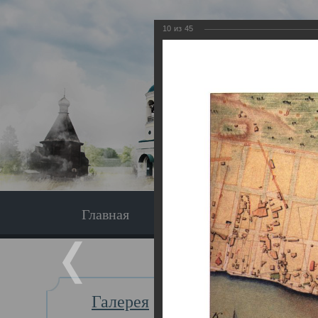
10
из
45
Главная
Экскурсия
Главная
Галерея