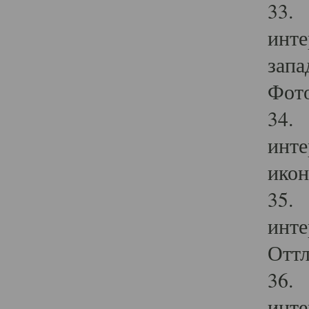
33. 
инте
запа
Фото
34. 
инте
икон
35. 
инте
Оттл
36. 
инте