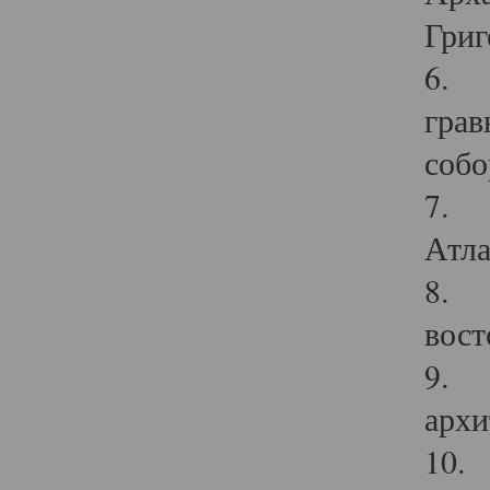
Григ
6. П
грав
собо
7. Г
Атла
8. С
вост
9. С
архи
10. 