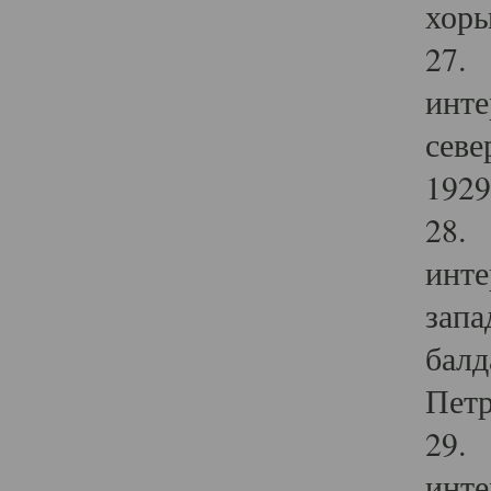
хоры
27. 
инте
севе
1929 
28. 
инте
запа
балд
Петр
29. 
инте