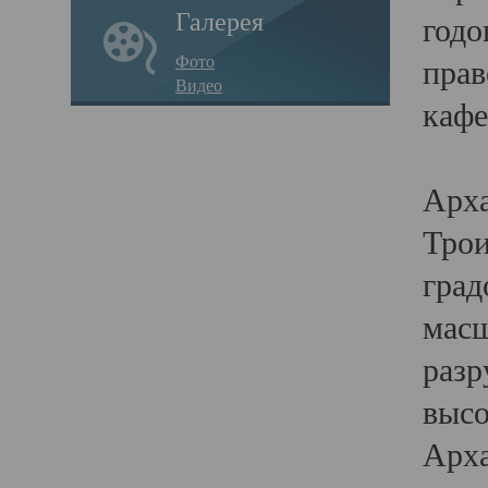
Галерея
годо
Фото
прав
Видео
кафе
Воз
Арха
Трои
град
масш
разр
высо
Арха