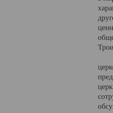
хара
друг
ценн
обще
Трои
Ярк
церк
пред
церк
сотр
обсу