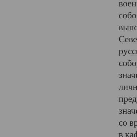
воен
собо
выпо
Севе
русс
собо
знач
личн
пред
знач
со в
в ка