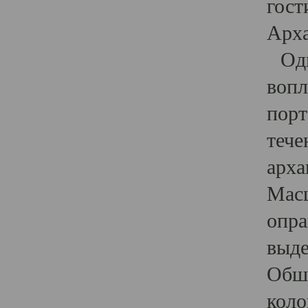
гост
Арха
Один
вопл
порт
тече
арха
Масш
опра
выде
Обши
коло