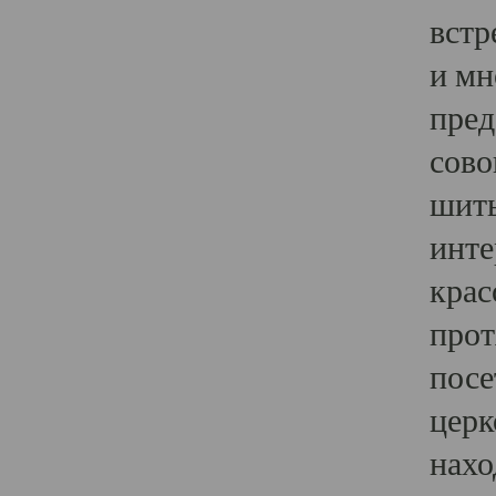
встр
и мн
пред
сово
шить
инте
крас
прот
посе
церк
нахо