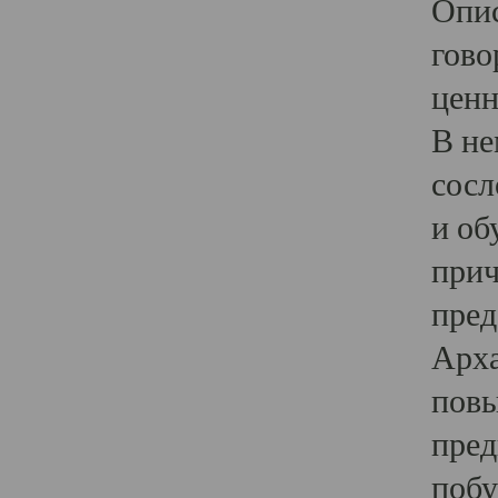
Опис
гово
ценн
В не
сосл
и об
прич
пред
Арха
повы
пред
побу