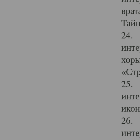
врат
Тайн
24. 
инте
хоры
«Стр
25. 
инте
икон
26. 
инте