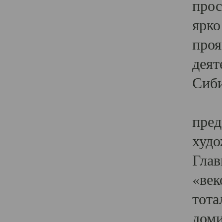
прос
ярко
проя
деят
Сиби
Одн
пред
худо
Глав
«век
тота
доми