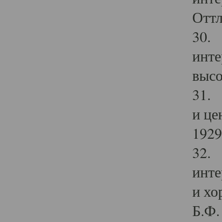
Оттл
30. 
инте
высо
31. 
и це
1929 
32. 
инте
и хо
Б.Ф. 