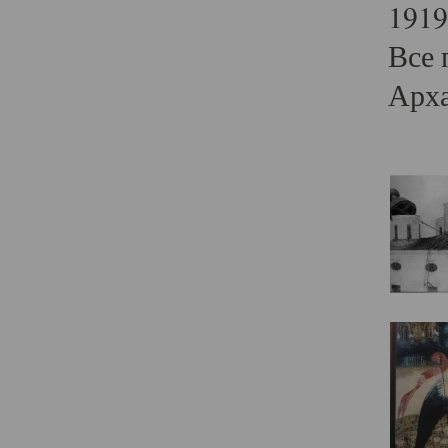
1919
Все 
Арха