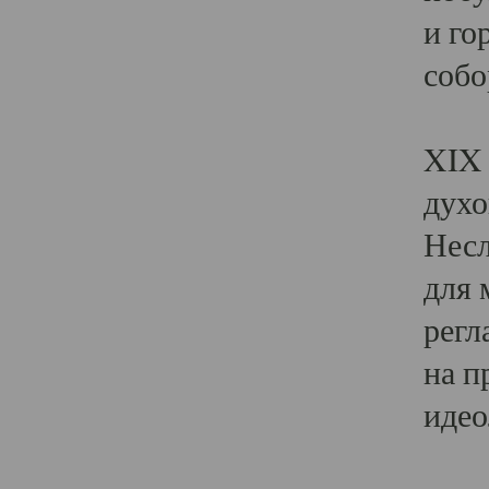
и го
собо
Явл
XIX 
духо
Несл
для 
регл
на п
идео
Поя