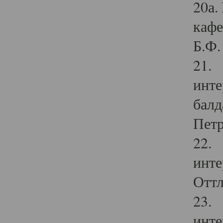
20а.
кафе
Б.Ф. 
21. 
инте
балд
Петр
22. 
инте
Оттл
23. 
инте