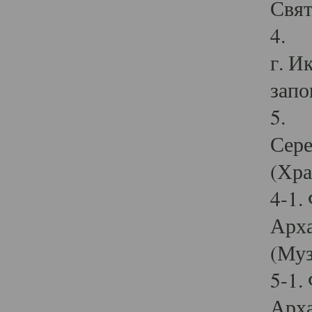
Свят
4. И
г. И
запо
5. И
Сере
(Хра
4-1.
Арха
(Муз
5-1.
Арха