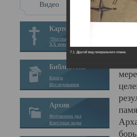
Видео
Св
Картотека
Свя
“Пострадавшие за веру в
XX веке на Севере”
23.12.
7.1. Другой вид генерального плана.
Сего
Библиотека
мере
Книги
целе
Исследования
резу
Архив
памя
Фотокопии дел
Арха
Крестные ходы
борь