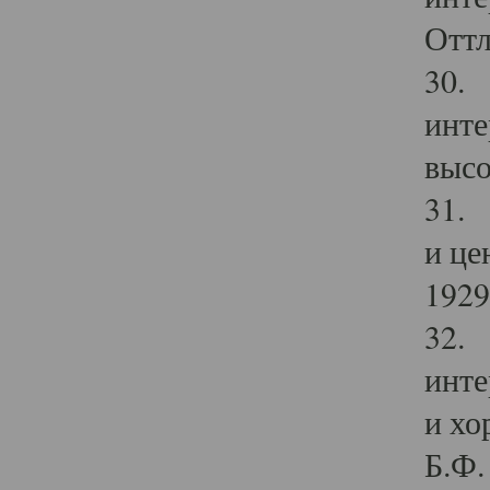
Оттл
30. 
инте
высо
31. 
и це
1929 
32. 
инте
и хо
Б.Ф. 