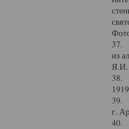
стен
свят
Фото
37. 
из а
Я.И. 
38. 
1919
39. 
г. А
40. 