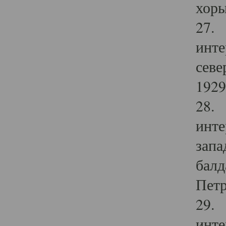
хоры
27. 
инте
севе
1929 
28. 
инте
запа
балд
Петр
29. 
инте