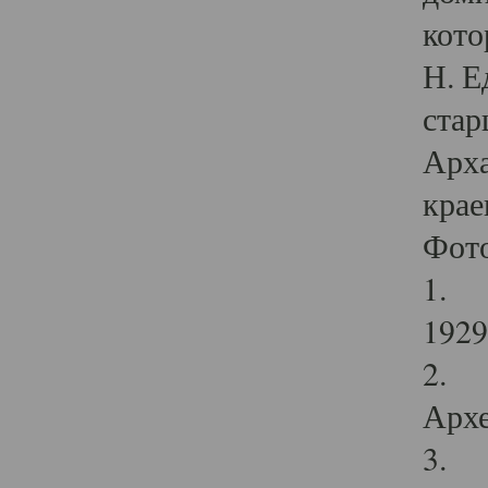
кото
Н. Е
стар
Арха
крае
Фот
1. С
1929 
2. Р
Архе
3. Ф