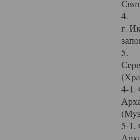
Свят
4. И
г. И
запо
5. И
Сере
(Хра
4-1.
Арха
(Муз
5-1.
Арха