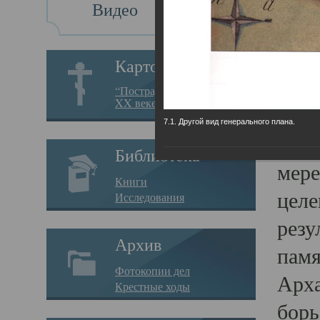
Видео
Св
Картотека
Свя
“Пострадавшие за веру в
XX веке на Севере”
23.12.
7.1. Другой вид генерального плана.
Сего
Библиотека
мере
Книги
целе
Исследования
резу
Архив
памя
Фотокопии дел
Арха
Крестные ходы
борь