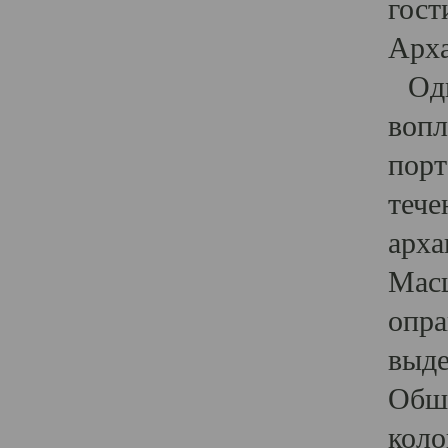
гост
Арха
Один
вопл
порт
тече
арха
Масш
опра
выде
Обши
коло