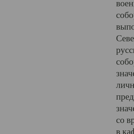
воен
собо
выпо
Севе
русс
собо
знач
личн
пред
знач
со в
в ка