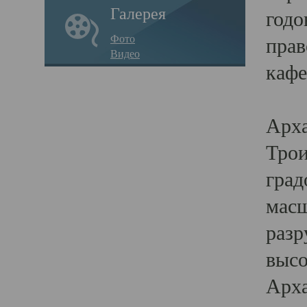
Галерея
годо
Фото
прав
Видео
кафе
Воз
Арха
Трои
град
масш
разр
высо
Арха