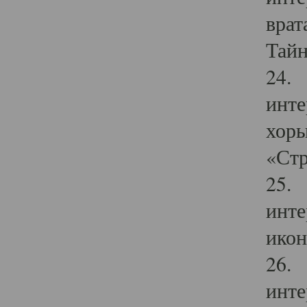
врат
Тайн
24. 
инте
хоры
«Стр
25. 
инте
икон
26. 
инте