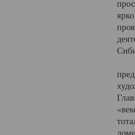
прос
ярко
проя
деят
Сиби
Одн
пред
худо
Глав
«век
тота
доми