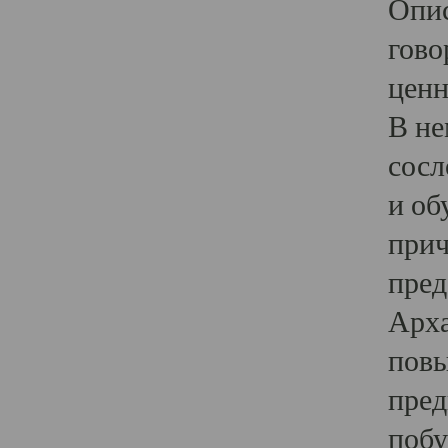
Опис
гово
ценн
В не
сосл
и об
прич
пред
Арха
повы
пред
побу