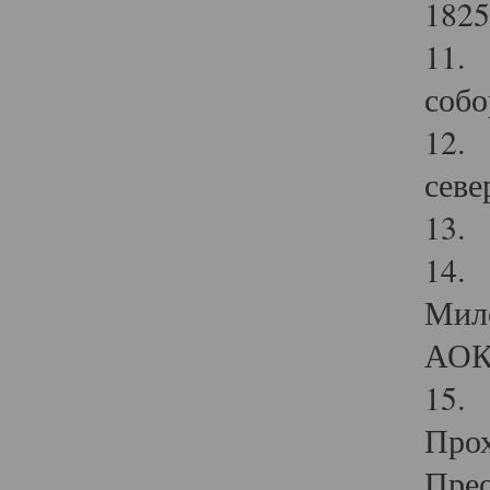
1825
11.
собо
12. 
севе
13.
14. 
Мило
АОК
15. 
Прох
Прео