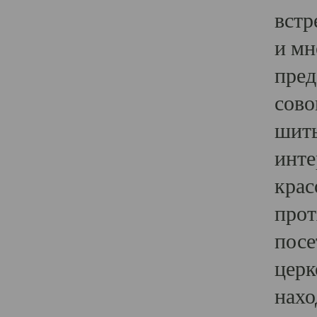
встр
и мн
пред
сово
шить
инте
крас
прот
посе
церк
нахо