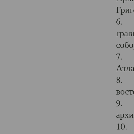
Григ
6. П
грав
собо
7. Г
Атла
8. С
вост
9. С
архи
10. 