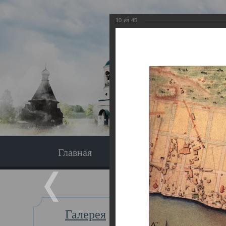
10
из
45
Главная
Экскурсия
Главная
Галерея