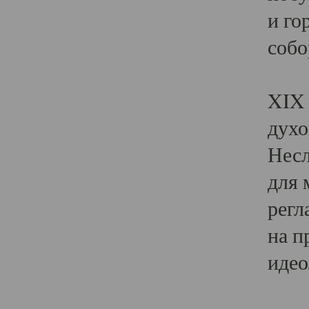
и го
собо
Явл
XIX 
духо
Несл
для 
регл
на п
идео
Поя