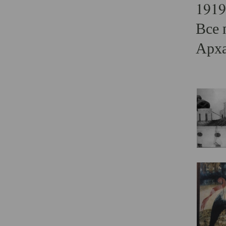
1919
Все 
Арха