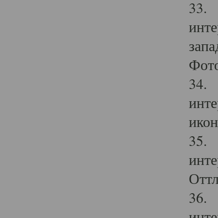
33. 
инте
запа
Фото
34. 
инте
икон
35. 
инте
Оттл
36. 
инте