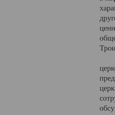
хара
друг
ценн
обще
Трои
Ярк
церк
пред
церк
сотр
обсу