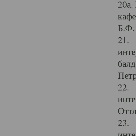
20а.
кафе
Б.Ф. 
21. 
инте
балд
Петр
22. 
инте
Оттл
23. 
инте