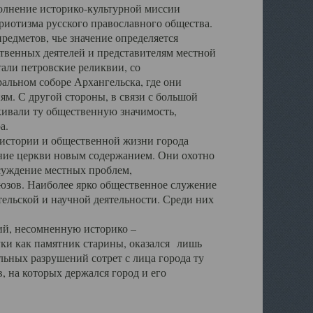
полнение историко-культурной миссии
триотизма русского православного общества.
редметов, чье значение определяется
твенных деятелей и представителям местной
тали петровские реликвии, со
альном соборе Архангельска, где они
м. С другой стороны, в связи с большой
кивали ту общественную значимость,
а.
тории и общественной жизни города
ение церкви новым содержанием. Они охотно
бсуждение местных проблем,
юзов. Наиболее ярко общественное служение
ельской и научной деятельности. Среди них
й, несомненную историко –
ауки как памятник старины, оказался лишь
ьных разрушений сотрет с лица города ту
 на которых держался город и его