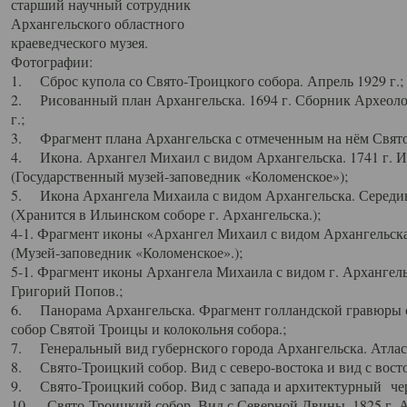
старший научный сотрудник
Архангельского областного
краеведческого музея.
Фотографии:
1. Сброс купола со Свято-Троицкого собора. Апрель 1929 г.;
2. Рисованный план Архангельска. 1694 г. Сборник Археолог
г.;
3. Фрагмент плана Архангельска с отмеченным на нём Свято
4. Икона. Архангел Михаил с видом Архангельска. 1741 г. 
(Государственный музей-заповедник «Коломенское»);
5. Икона Архангела Михаила с видом Архангельска. Середин
(Хранится в Ильинском соборе г. Архангельска.);
4-1. Фрагмент иконы «Архангел Михаил с видом Архангельска
(Музей-заповедник «Коломенское».);
5-1. Фрагмент иконы Архангела Михаила с видом г. Архангель
Григорий Попов.;
6. Панорама Архангельска. Фрагмент голландской гравюры с
собор Святой Троицы и колокольня собора.;
7. Генеральный вид губернского города Архангельска. Атлас 
8. Свято-Троицкий собор. Вид с северо-востока и вид с восто
9. Свято-Троицкий собор. Вид с запада и архитектурный чер
10. Свято-Троицкий собор. Вид с Северной Двины. 1825 г. А