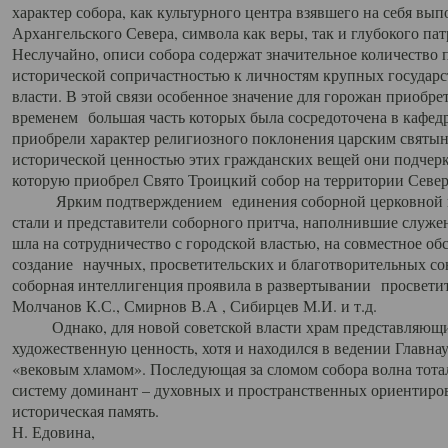
характер собора, как культурного центра взявшего на себя вы
Архангельского Севера, символа как веры, так и глубокого па
Неслучайно, описи собора содержат значительное количество п
исторической сопричастностью к личностям крупных государс
власти. В этой связи особенное значение для горожан приобре
временем большая часть которых была сосредоточена в кафедр
приобрели характер религиозного поклонения царским святыня
исторической ценностью этих гражданских вещей они подчер
которую приобрел Свято Троицкий собор на территории Север
Ярким подтверждением единения соборной церковной ис
стали и представители соборного притча, наполнившие служ
шла на сотрудничество с городской властью, на совместное о
создание научных, просветительских и благотворительных со
соборная интеллигенция проявила в развертывании просветит
Молчанов К.С., Смирнов В.А , Сибирцев М.И. и т.д.
Однако, для новой советской власти храм представляющи
художественную ценность, хотя и находился в ведении Главн
«вековым хламом». Последующая за сломом собора волна тотал
систему доминант – духовных и пространственных ориентиров,
историческая память.
Н. Едовина,