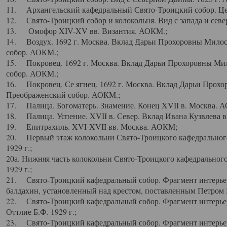
11. Архангельский кафедральный Свято-Троицкий собор. Цен
12. Свято-Троицкий собор и колокольня. Вид с запада и север
13. Омофор XIV-XV вв. Византия. АОКМ.;
14. Воздух. 1692 г. Москва. Вклад Дарьи Прохоровны Мило
собор. АОКМ.;
15. Покровец. 1692 г. Москва. Вклад Дарьи Прохоровны Ми
собор. АОКМ.;
16. Покровец. Се ягнец. 1692 г. Москва. Вклад Дарьи Прох
Преображенский собор. АОКМ.;
17. Палица. Богоматерь. Знамение. Конец XVII в. Москва. 
18. Палица. Успение. XVII в. Север. Вклад Ивана Кузвлева 
19. Епитрахиль. XVI-XVII вв. Москва. АОКМ;
20. Первый этаж колокольни Свято-Троицкого кафедрального
1929 г.;
20а. Нижняя часть колокольни Свято-Троицкого кафедрального
1929 г.;
21. Свято-Троицкий кафедральный собор. Фрагмент интерьер
балдахин, установленный над крестом, поставленным Петром I
22. Свято-Троицкий кафедральный собор. Фрагмент интерьер
Оттлие Б.Ф. 1929 г.;
23. Свято-Троицкий кафедральный собор. Фрагмент интерье