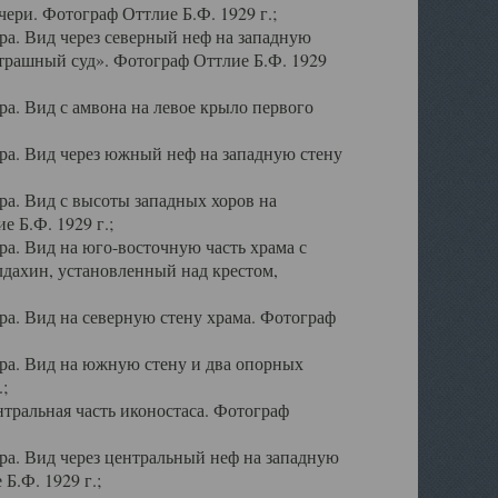
ери. Фотограф Оттлие Б.Ф. 1929 г.;
а. Вид через северный неф на западную
трашный суд». Фотограф Оттлие Б.Ф. 1929
. Вид с амвона на левое крыло первого
а. Вид через южный неф на западную стену
а. Вид с высоты западных хоров на
 Б.Ф. 1929 г.;
а. Вид на юго-восточную часть храма с
дахин, установленный над крестом,
а. Вид на северную стену храма. Фотограф
ра. Вид на южную стену и два опорных
;
тральная часть иконостаса. Фотограф
а. Вид через центральный неф на западную
Б.Ф. 1929 г.;