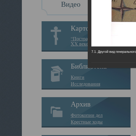
Видео
Картотека
“Пострадавшие за веру в
XX веке на Севере”
7.1. Другой вид генеральног
Библиотека
Книги
Исследования
Архив
Фотокопии дел
Крестные ходы