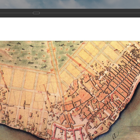
Виртуа
Новомученико
Земли А
Сайт создан по благосло
и Холмо
Наследники
Галерея
Главная
Галерея
Храмы-мученики Архангельска
Свято-Тро