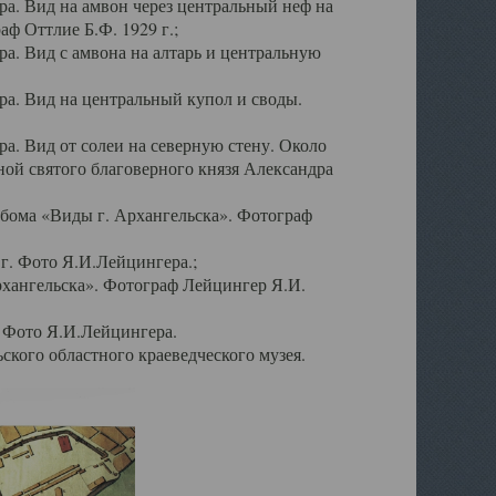
а. Вид на амвон через центральный неф на
аф Оттлие Б.Ф. 1929 г.;
. Вид с амвона на алтарь и центральную
а. Вид на центральный купол и своды.
. Вид от солеи на северную стену. Около
ой святого благоверного князя Александра
бома «Виды г. Архангельска». Фотограф
г. Фото Я.И.Лейцингера.;
рхангельска». Фотограф Лейцингер Я.И.
. Фото Я.И.Лейцингера.
кого областного краеведческого музея.