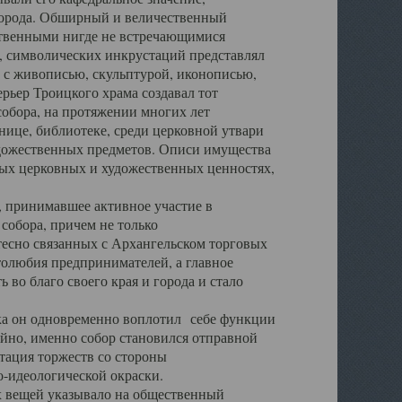
города. Обширный и величественный
ственными нигде не встречающимися
 символических инкрустаций представлял
 с живописью, скульптурой, иконописью,
ьер Троицкого храма создавал тот
обора, на протяжении многих лет
ице, библиотеке, среди церковной утвари
удожественных предметов. Описи имущества
ьных церковных и художественных ценностях,
, принимавшее активное участие в
собора, причем не только
 тесно связанных с Архангельском торговых
толюбия предпринимателей, а главное
во благо своего края и города и стало
 он одновременно воплотил себе функции
айно, именно собор становился отправной
тация торжеств со стороны
-идеологической окраски.
вещей указывало на общественный