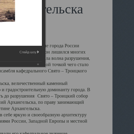
 Архангельска
 чем другие губернские города России
 в результате которых он лишился многих
Слайд-шоу:
у Архангельску ударила волна разрушения,
 20 –х годов. Отправной точкой чего стало
нсамбля кафедрального Свято – Троицкого
а, величественный каменный
ю и градостроительную доминанту города. В
оть до разрушения Свято – Троицкий собор
ний Архангельска, по праву занимающий
ртине Архангельска.
 себе яркую и своеобразную архитектуру
ниями России, Западной Европы и местной
вали его кафедральное значение,