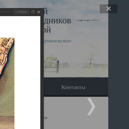
льный музей
слайдер
в и исповедников
рхангельской
влению митрополита Архангельского
горского Даниила
Вопрос-ответ
Контакты
ицкий собор Архангельска