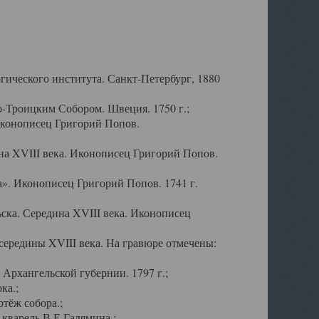
ического института. Санкт-Петербург, 1880
-Троицким Собором. Швеция. 1750 г.;
Иконописец Григорий Попов.
а XVIII века. Иконописец Григорий Попов.
». Иконописец Григорий Попов. 1741 г.
ска. Середина XVIII века. Иконописец
ередины XVIII века. На гравюре отмечены:
Архангельской губернии. 1797 г.;
ка.;
тёж собора.;
кварель В.Е.Галямина.;