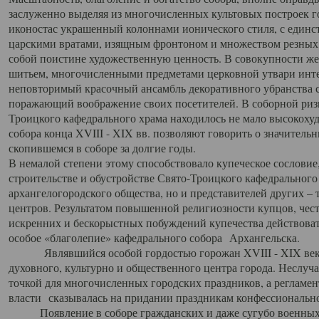
заслуженно выделяя из многочисленных культовых построек 
иконостас украшенный колоннами ионического стиля, с един
царскими вратами, изящным фронтоном и множеством резных,
собой поистине художественную ценность. В совокупности же
шитьем, многочисленными предметами церковной утвари интер
неповторимый красочный ансамбль декоративного убранства с
поражающий воображение своих посетителей. В соборной ризн
Троицкого кафедрального храма находилось не мало высокох
собора конца XVIII - XIX вв. позволяют говорить о значител
скопившемся в соборе за долгие годы.
В немалой степени этому способствовало купеческое сословие
строительстве и обустройстве Свято-Троицкого кафедрального 
архангелогородского общества, но и представителей других –
центров. Результатом повышенной религиозности купцов, чес
искренних и бескорыстных побуждений купечества действовать 
особое «благолепие» кафедрального собора Архангельска.
Являвшийся особой гордостью горожан XVIII - XIX века
духовного, культурно и общественного центра города. Неслуч
точкой для многочисленных городских праздников, а регламен
власти сказывалась на придании праздникам конфессионально
Появление в соборе гражданских и даже сугубо военных 