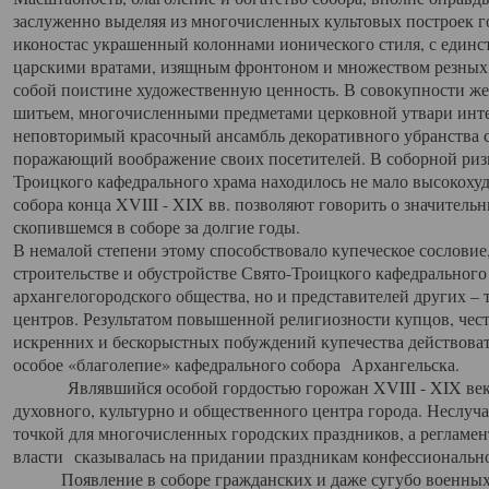
заслуженно выделяя из многочисленных культовых построек 
иконостас украшенный колоннами ионического стиля, с един
царскими вратами, изящным фронтоном и множеством резных,
собой поистине художественную ценность. В совокупности же
шитьем, многочисленными предметами церковной утвари интер
неповторимый красочный ансамбль декоративного убранства с
поражающий воображение своих посетителей. В соборной ризн
Троицкого кафедрального храма находилось не мало высокох
собора конца XVIII - XIX вв. позволяют говорить о значител
скопившемся в соборе за долгие годы.
В немалой степени этому способствовало купеческое сословие
строительстве и обустройстве Свято-Троицкого кафедрального 
архангелогородского общества, но и представителей других –
центров. Результатом повышенной религиозности купцов, чес
искренних и бескорыстных побуждений купечества действовать 
особое «благолепие» кафедрального собора Архангельска.
Являвшийся особой гордостью горожан XVIII - XIX века
духовного, культурно и общественного центра города. Неслуч
точкой для многочисленных городских праздников, а регламен
власти сказывалась на придании праздникам конфессионально
Появление в соборе гражданских и даже сугубо военных 