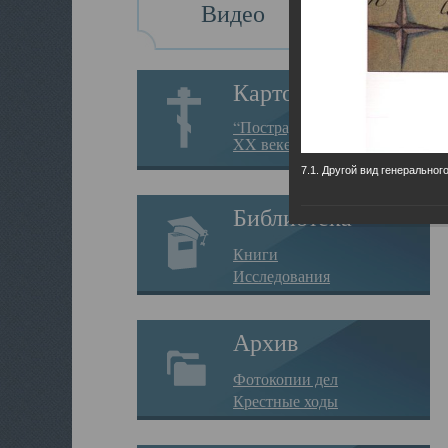
Видео
Картотека
“Пострадавшие за веру в
XX веке на Севере”
7.1. Другой вид генеральног
Библиотека
Книги
Исследования
Архив
Фотокопии дел
Крестные ходы