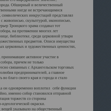
города. Обширный и величественный
ственными нигде не встречающимися
 символических инкрустаций представлял
 с живописью, скульптурой, иконописью,
ьер Троицкого храма создавал тот
обора, на протяжении многих лет
ице, библиотеке, среди церковной утвари
удожественных предметов. Описи имущества
ьных церковных и художественных ценностях,
, принимавшее активное участие в
собора, причем не только
 тесно связанных с Архангельском торговых
толюбия предпринимателей, а главное
во благо своего края и города и стало
 он одновременно воплотил себе функции
айно, именно собор становился отправной
тация торжеств со стороны
-идеологической окраски.
вещей указывало на общественный