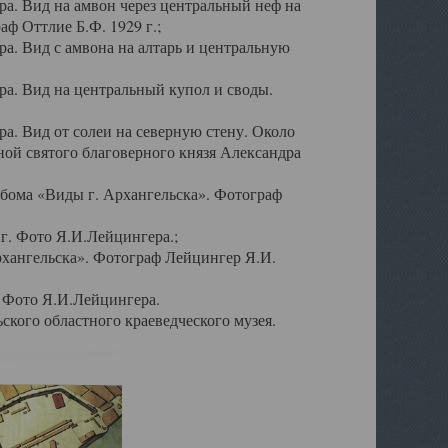
а. Вид на амвон через центральный неф на
аф Оттлие Б.Ф. 1929 г.;
. Вид с амвона на алтарь и центральную
а. Вид на центральный купол и своды.
. Вид от солеи на северную стену. Около
ой святого благоверного князя Александра
бома «Виды г. Архангельска». Фотограф
г. Фото Я.И.Лейцингера.;
рхангельска». Фотограф Лейцингер Я.И.
. Фото Я.И.Лейцингера.
кого областного краеведческого музея.