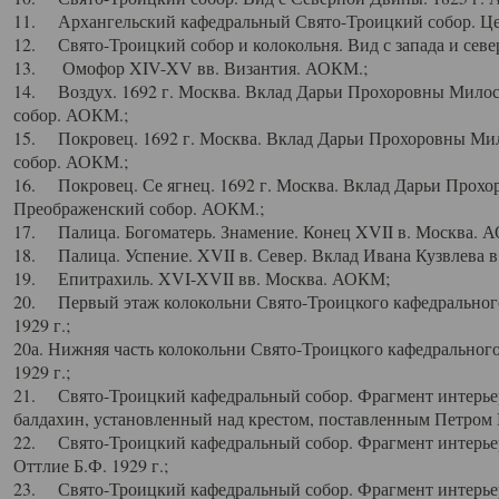
11. Архангельский кафедральный Свято-Троицкий собор. Цен
12. Свято-Троицкий собор и колокольня. Вид с запада и север
13. Омофор XIV-XV вв. Византия. АОКМ.;
14. Воздух. 1692 г. Москва. Вклад Дарьи Прохоровны Мило
собор. АОКМ.;
15. Покровец. 1692 г. Москва. Вклад Дарьи Прохоровны Ми
собор. АОКМ.;
16. Покровец. Се ягнец. 1692 г. Москва. Вклад Дарьи Прох
Преображенский собор. АОКМ.;
17. Палица. Богоматерь. Знамение. Конец XVII в. Москва. 
18. Палица. Успение. XVII в. Север. Вклад Ивана Кузвлева 
19. Епитрахиль. XVI-XVII вв. Москва. АОКМ;
20. Первый этаж колокольни Свято-Троицкого кафедрального
1929 г.;
20а. Нижняя часть колокольни Свято-Троицкого кафедрального
1929 г.;
21. Свято-Троицкий кафедральный собор. Фрагмент интерьер
балдахин, установленный над крестом, поставленным Петром I
22. Свято-Троицкий кафедральный собор. Фрагмент интерьер
Оттлие Б.Ф. 1929 г.;
23. Свято-Троицкий кафедральный собор. Фрагмент интерье