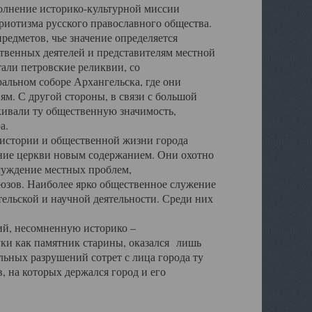
полнение историко-культурной миссии
триотизма русского православного общества.
редметов, чье значение определяется
твенных деятелей и представителям местной
тали петровские реликвии, со
альном соборе Архангельска, где они
м. С другой стороны, в связи с большой
кивали ту общественную значимость,
а.
тории и общественной жизни города
ение церкви новым содержанием. Они охотно
бсуждение местных проблем,
юзов. Наиболее ярко общественное служение
ельской и научной деятельности. Среди них
й, несомненную историко –
ауки как памятник старины, оказался лишь
ьных разрушений сотрет с лица города ту
 на которых держался город и его