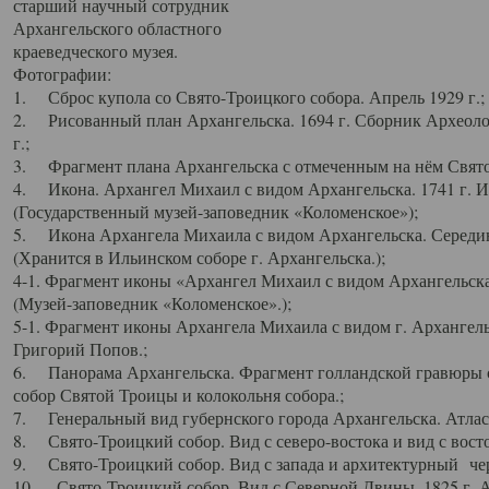
старший научный сотрудник
Архангельского областного
краеведческого музея.
Фотографии:
1. Сброс купола со Свято-Троицкого собора. Апрель 1929 г.;
2. Рисованный план Архангельска. 1694 г. Сборник Археолог
г.;
3. Фрагмент плана Архангельска с отмеченным на нём Свято
4. Икона. Архангел Михаил с видом Архангельска. 1741 г. 
(Государственный музей-заповедник «Коломенское»);
5. Икона Архангела Михаила с видом Архангельска. Середин
(Хранится в Ильинском соборе г. Архангельска.);
4-1. Фрагмент иконы «Архангел Михаил с видом Архангельска
(Музей-заповедник «Коломенское».);
5-1. Фрагмент иконы Архангела Михаила с видом г. Архангель
Григорий Попов.;
6. Панорама Архангельска. Фрагмент голландской гравюры с
собор Святой Троицы и колокольня собора.;
7. Генеральный вид губернского города Архангельска. Атлас 
8. Свято-Троицкий собор. Вид с северо-востока и вид с восто
9. Свято-Троицкий собор. Вид с запада и архитектурный чер
10. Свято-Троицкий собор. Вид с Северной Двины. 1825 г. А