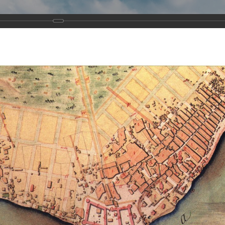
Виртуа
Новомученико
Земли А
Сайт создан по благосло
и Холмо
Наследники
Галерея
Главная
Галерея
Храмы-мученики Архангельска
Свято-Тро