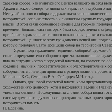
характер собора, как культурного центра взявшего на себя вы
Архангельского Севера, символа как веры, так и глубокого па
Неслучайно, описи собора содержат значительное количество п
исторической сопричастностью к личностям крупных государс
власти. В этой связи особенное значение для горожан приобре
временем большая часть которых была сосредоточена в кафедр
приобрели характер религиозного поклонения царским святыня
исторической ценностью этих гражданских вещей они подчер
которую приобрел Свято Троицкий собор на территории Север
Ярким подтверждением единения соборной церковной ис
стали и представители соборного притча, наполнившие служ
шла на сотрудничество с городской властью, на совместное о
создание научных, просветительских и благотворительных со
соборная интеллигенция проявила в развертывании просветит
Молчанов К.С., Смирнов В.А , Сибирцев М.И. и т.д.
Однако, для новой советской власти храм представляющи
художественную ценность, хотя и находился в ведении Главн
«вековым хламом». Последующая за сломом собора волна тотал
систему доминант – духовных и пространственных ориентиров,
историческая память.
Н. Едовина,