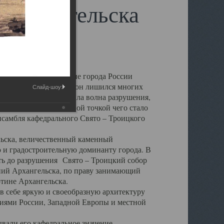
 Архангельска
 чем другие губернские города России
 в результате которых он лишился многих
Слайд-шоу:
у Архангельску ударила волна разрушения,
 20 –х годов. Отправной точкой чего стало
нсамбля кафедрального Свято – Троицкого
а, величественный каменный
ю и градостроительную доминанту города. В
оть до разрушения Свято – Троицкий собор
ний Архангельска, по праву занимающий
ртине Архангельска.
 себе яркую и своеобразную архитектуру
ниями России, Западной Европы и местной
вали его кафедральное значение,