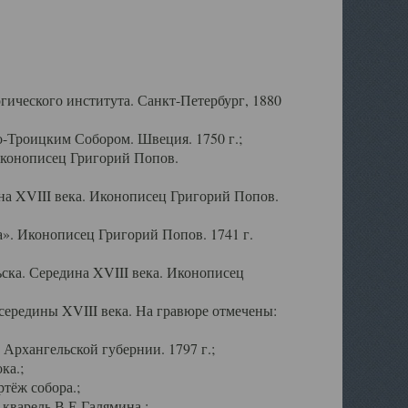
ического института. Санкт-Петербург, 1880
-Троицким Собором. Швеция. 1750 г.;
Иконописец Григорий Попов.
а XVIII века. Иконописец Григорий Попов.
». Иконописец Григорий Попов. 1741 г.
ска. Середина XVIII века. Иконописец
ередины XVIII века. На гравюре отмечены:
Архангельской губернии. 1797 г.;
ка.;
тёж собора.;
кварель В.Е.Галямина.;