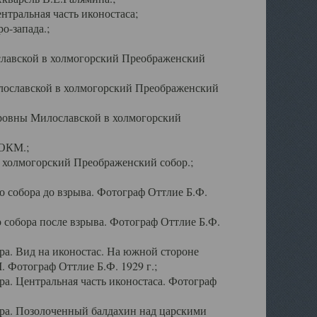
тральная часть иконостаса;
о-запада.;
славской в холмогорский Преображенский
лославской в холмогорский Преображенский
оровны Милославской в холмогорский
АОКМ.;
в холмогорский Преображенский собор.;
 собора до взрыва. Фотограф Оттлие Б.Ф.
 собора после взрыва. Фотограф Оттлие Б.Ф.
а. Вид на иконостас. На южной стороне
. Фотограф Оттлие Б.Ф. 1929 г.;
а. Центральная часть иконостаса. Фотограф
ра. Позолоченный балдахин над царскими