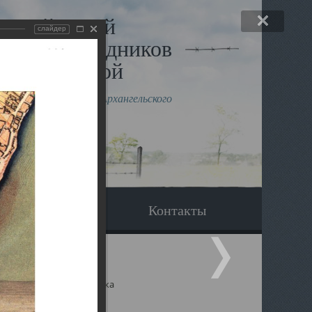
льный музей
слайдер
в и исповедников
рхангельской
влению митрополита Архангельского
горского Даниила
Вопрос-ответ
Контакты
ицкий собор Архангельска