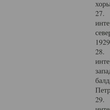
хоры
27. 
инте
севе
1929 
28. 
инте
запа
балд
Петр
29. 
инте