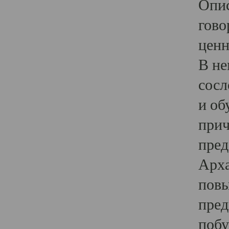
Опис
гово
ценн
В не
сосл
и об
прич
пред
Арха
повы
пред
побу