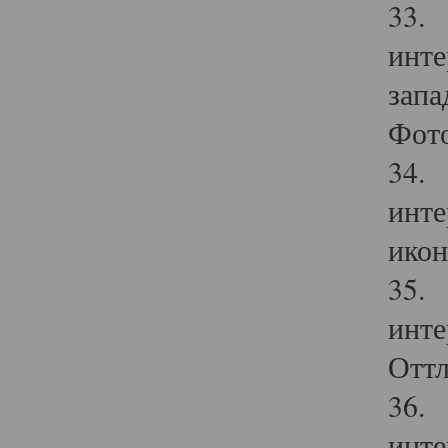
33. 
инте
запа
Фото
34. 
инте
икон
35. 
инте
Оттл
36. 
инте