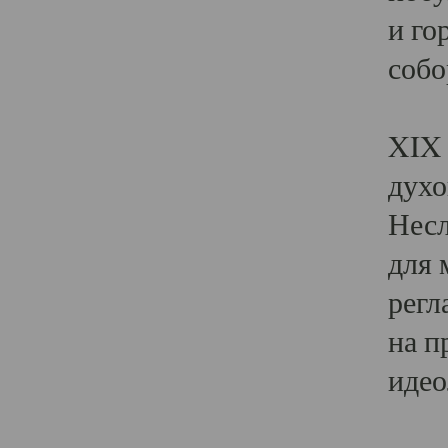
и го
собо
Явл
XIX 
духо
Несл
для 
регл
на п
идео
Поя