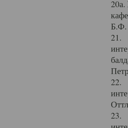
20а.
кафе
Б.Ф. 
21. 
инте
балд
Петр
22. 
инте
Оттл
23. 
инте