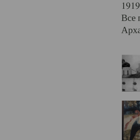
1919
Все 
Арха