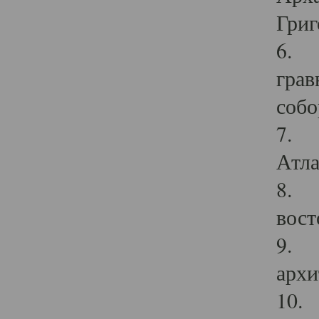
Григ
6. П
грав
собо
7. Г
Атла
8. С
вост
9. С
архи
10. 