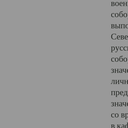
воен
собо
выпо
Севе
русс
собо
знач
личн
пред
знач
со в
в ка