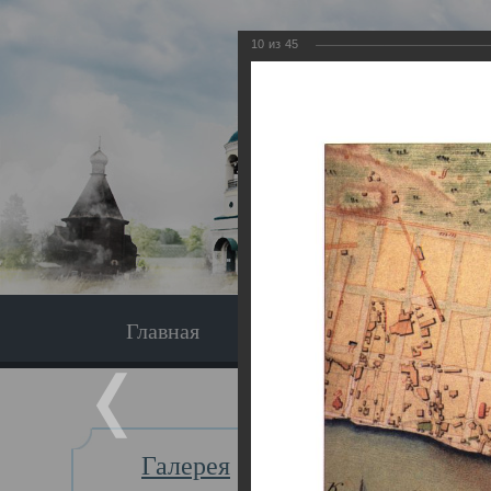
10
из
45
Главная
Экскурсия
Главная
Галерея