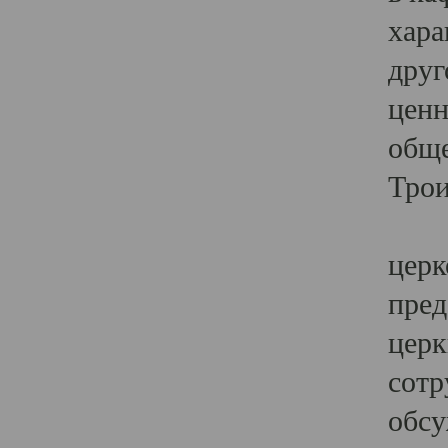
хара
друг
ценн
обще
Трои
Ярк
церк
пред
церк
сотр
обсу