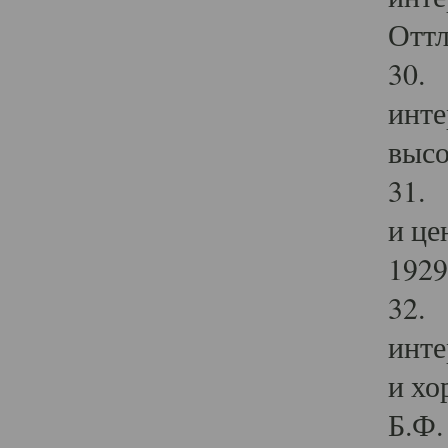
Оттл
30. 
инте
высо
31. 
и це
1929 
32. 
инте
и хо
Б.Ф. 