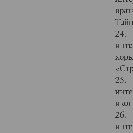
врат
Тайн
24. 
инте
хоры
«Стр
25. 
инте
икон
26. 
инте