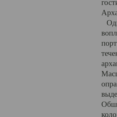
гост
Арха
Один
вопл
порт
тече
арха
Масш
опра
выде
Обши
коло