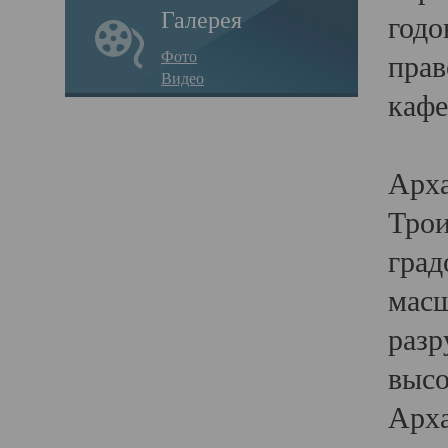
Галерея
годо
Фото
прав
Видео
кафе
Воз
Арха
Трои
град
масш
разр
высо
Арха