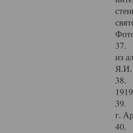
стен
свят
Фото
37. 
из а
Я.И. 
38. 
1919
39. 
г. А
40. 