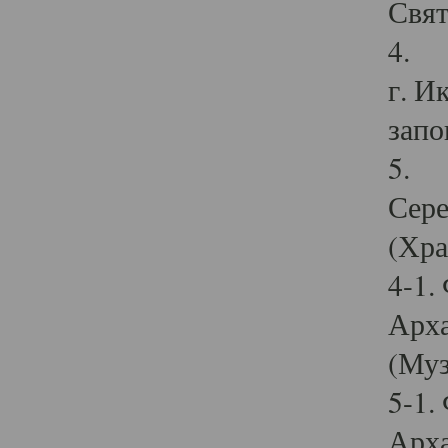
Свят
4. И
г. И
запо
5. И
Сере
(Хра
4-1.
Арха
(Муз
5-1.
Арха