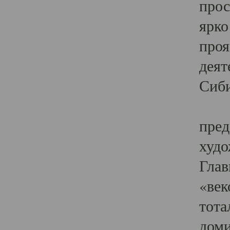
прос
ярко
проя
деят
Сиби
Одн
пред
худо
Глав
«век
тота
доми