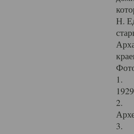
кото
Н. Е
стар
Арха
крае
Фот
1. С
1929 
2. Р
Архе
3. Ф