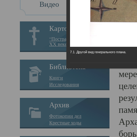
Видео
Св
Картотека
Свя
“Пострадавшие за веру в
XX веке на Севере”
23.12.
7.1. Другой вид генерального плана.
Сего
Библиотека
мере
Книги
целе
Исследования
резу
Архив
памя
Фотокопии дел
Арха
Крестные ходы
борь