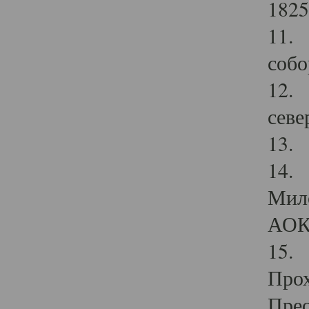
1825
11.
собо
12. 
севе
13.
14. 
Мило
АОК
15. 
Прох
Прео