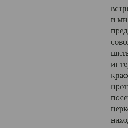
встр
и мн
пред
сово
шить
инте
крас
прот
посе
церк
нахо