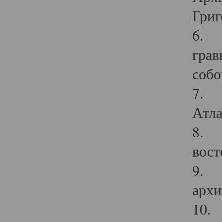
Григ
6. П
грав
собо
7. Г
Атла
8. С
вост
9. С
архи
10. 