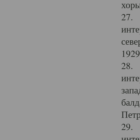
хоры
27. 
инте
севе
1929 
28. 
инте
запа
балд
Петр
29. 
инте