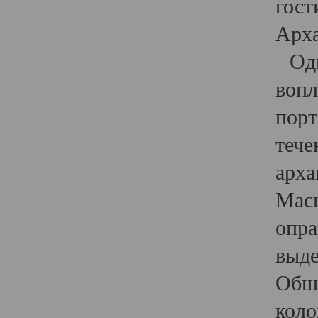
гост
Арха
Один
вопл
порт
тече
арха
Масш
опра
выде
Обши
коло