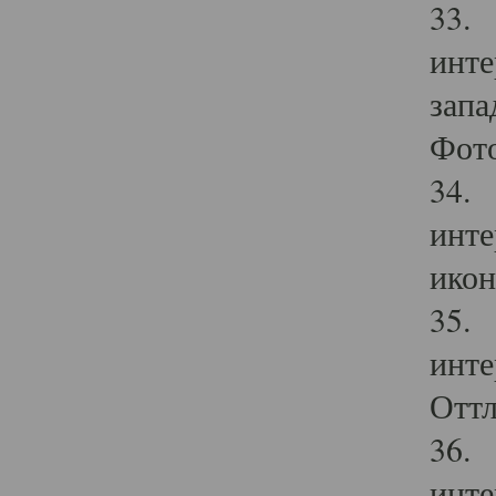
33. 
инте
запа
Фото
34. 
инте
икон
35. 
инте
Оттл
36. 
инте