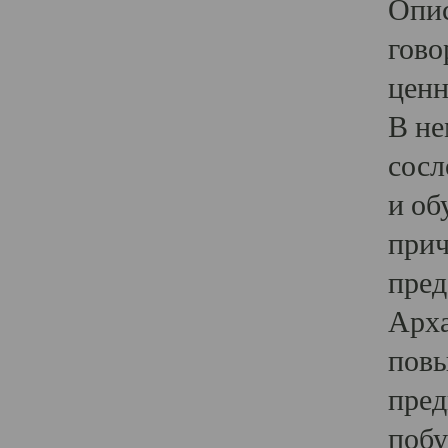
Опис
гово
ценн
В не
сосл
и об
прич
пред
Арха
повы
пред
побу