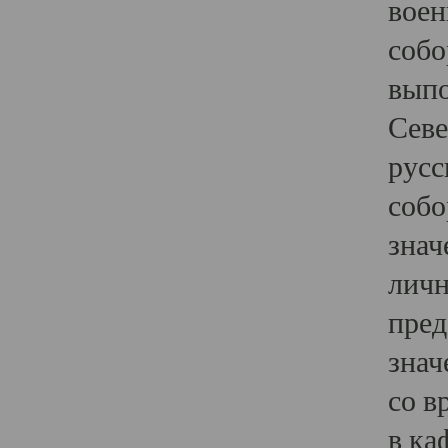
воен
собо
выпо
Севе
русс
собо
знач
личн
пред
знач
со в
в ка