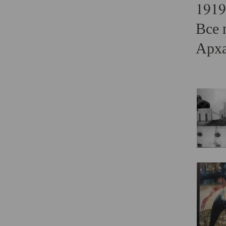
1919
Все 
Арха