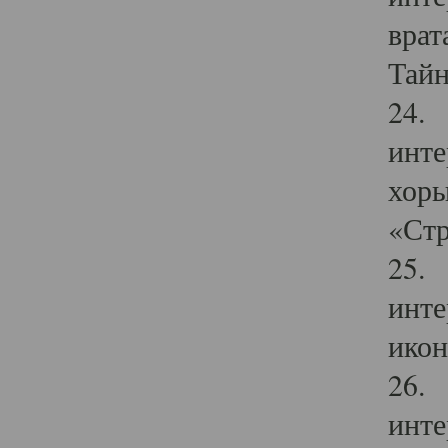
врат
Тайн
24. 
инте
хоры
«Стр
25. 
инте
икон
26. 
инте