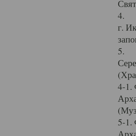
Свят
4. И
г. И
запо
5. И
Сере
(Хра
4-1.
Арха
(Муз
5-1.
Арха