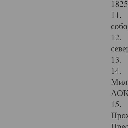
1825
11.
собо
12. 
севе
13.
14. 
Мило
АОК
15. 
Прох
Прео