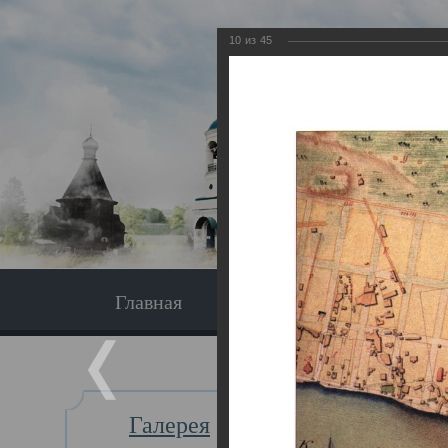
10
из
45
Главная
Экскурсия
Главная
Галерея