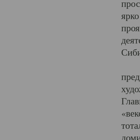
прос
ярко
проя
деят
Сиби
Одн
пред
худо
Глав
«век
тота
доми