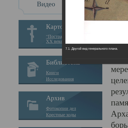
Видео
Св
Картотека
Свя
“Пострадавшие за веру в
XX веке на Севере”
23.12.
7.1. Другой вид генерального плана.
Сего
Библиотека
мере
Книги
целе
Исследования
резу
Архив
памя
Фотокопии дел
Арха
Крестные ходы
борь