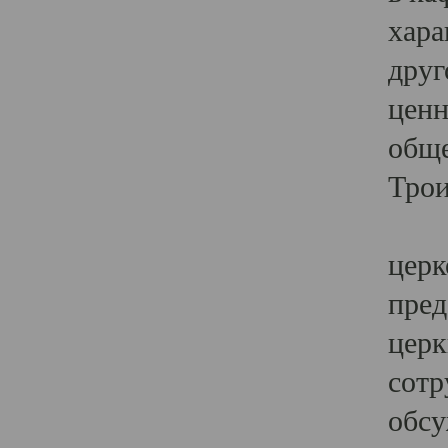
хара
друг
ценн
обще
Трои
Ярк
церк
пред
церк
сотр
обсу