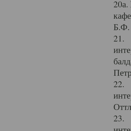
20а.
кафе
Б.Ф. 
21. 
инте
балд
Петр
22. 
инте
Оттл
23. 
инте