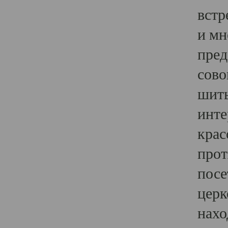
встр
и мн
пред
сово
шить
инте
крас
прот
посе
церк
нахо