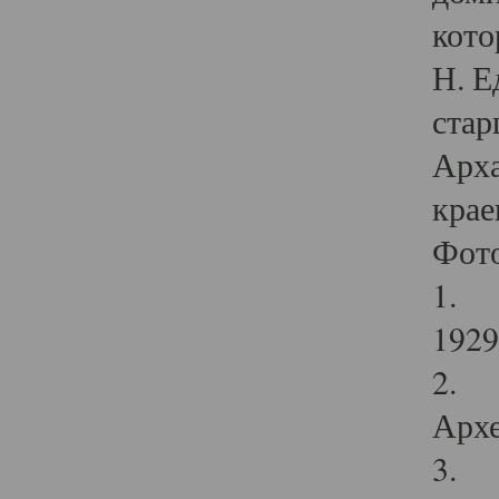
кото
Н. Е
стар
Арха
крае
Фот
1. С
1929 
2. Р
Архе
3. Ф