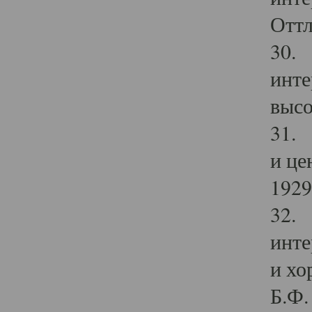
Оттл
30. 
инте
высо
31. 
и це
1929 
32. 
инте
и хо
Б.Ф. 