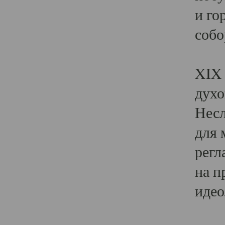
и го
собо
Явл
XIX 
духо
Несл
для 
регл
на п
идео
Поя