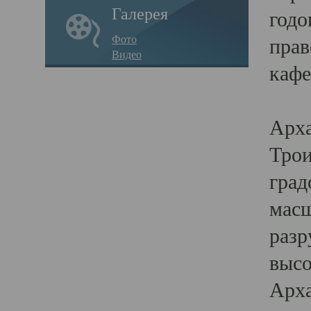
Галерея
годо
Фото
прав
Видео
кафе
Воз
Арха
Трои
град
масш
разр
высо
Арха