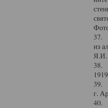
стен
свят
Фото
37. 
из а
Я.И. 
38. 
1919
39. 
г. А
40. 