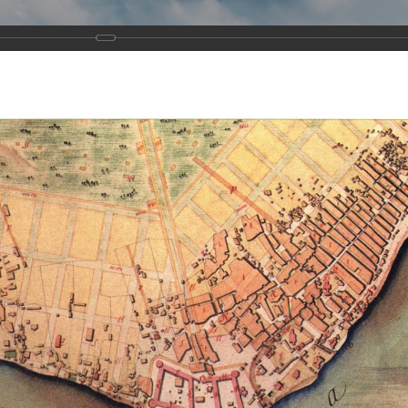
Виртуа
Новомученико
Земли А
Сайт создан по благосло
и Холмо
Наследники
Галерея
Главная
Галерея
Храмы-мученики Архангельска
Свято-Тро