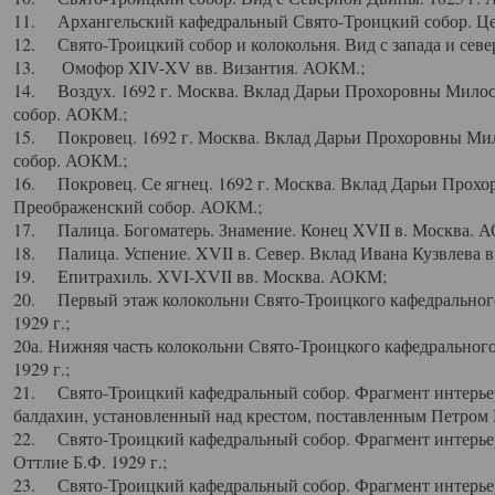
11. Архангельский кафедральный Свято-Троицкий собор. Цен
12. Свято-Троицкий собор и колокольня. Вид с запада и север
13. Омофор XIV-XV вв. Византия. АОКМ.;
14. Воздух. 1692 г. Москва. Вклад Дарьи Прохоровны Мило
собор. АОКМ.;
15. Покровец. 1692 г. Москва. Вклад Дарьи Прохоровны Ми
собор. АОКМ.;
16. Покровец. Се ягнец. 1692 г. Москва. Вклад Дарьи Прох
Преображенский собор. АОКМ.;
17. Палица. Богоматерь. Знамение. Конец XVII в. Москва. 
18. Палица. Успение. XVII в. Север. Вклад Ивана Кузвлева 
19. Епитрахиль. XVI-XVII вв. Москва. АОКМ;
20. Первый этаж колокольни Свято-Троицкого кафедрального
1929 г.;
20а. Нижняя часть колокольни Свято-Троицкого кафедрального
1929 г.;
21. Свято-Троицкий кафедральный собор. Фрагмент интерьер
балдахин, установленный над крестом, поставленным Петром I
22. Свято-Троицкий кафедральный собор. Фрагмент интерьер
Оттлие Б.Ф. 1929 г.;
23. Свято-Троицкий кафедральный собор. Фрагмент интерье