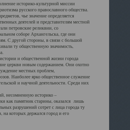
полнение историко-культурной миссии
триотизма русского православного общества.
редметов, чье значение определяется
твенных деятелей и представителям местной
тали петровские реликвии, со
альном соборе Архангельска, где они
м. С другой стороны, в связи с большой
кивали ту общественную значимость,
а.
тории и общественной жизни города
ение церкви новым содержанием. Они охотно
бсуждение местных проблем,
юзов. Наиболее ярко общественное служение
ельской и научной деятельности. Среди них
й, несомненную историко –
ауки как памятник старины, оказался лишь
ьных разрушений сотрет с лица города ту
 на которых держался город и его