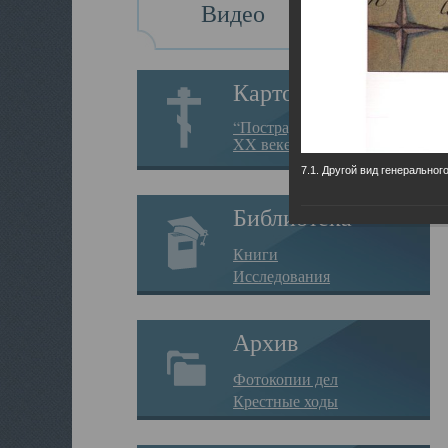
Видео
Картотека
“Пострадавшие за веру в
XX веке на Севере”
7.1. Другой вид генеральног
Библиотека
Книги
Исследования
Архив
Фотокопии дел
Крестные ходы