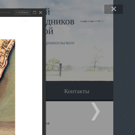
льный музей
слайдер
в и исповедников
рхангельской
влению митрополита Архангельского
горского Даниила
Вопрос-ответ
Контакты
ицкий собор Архангельска