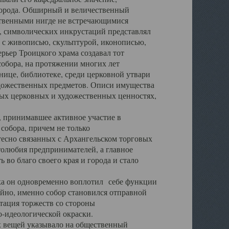
города. Обширный и величественный
ственными нигде не встречающимися
 символических инкрустаций представлял
 с живописью, скульптурой, иконописью,
ьер Троицкого храма создавал тот
обора, на протяжении многих лет
ице, библиотеке, среди церковной утвари
удожественных предметов. Описи имущества
ьных церковных и художественных ценностях,
, принимавшее активное участие в
собора, причем не только
 тесно связанных с Архангельском торговых
толюбия предпринимателей, а главное
во благо своего края и города и стало
 он одновременно воплотил себе функции
айно, именно собор становился отправной
тация торжеств со стороны
-идеологической окраски.
вещей указывало на общественный