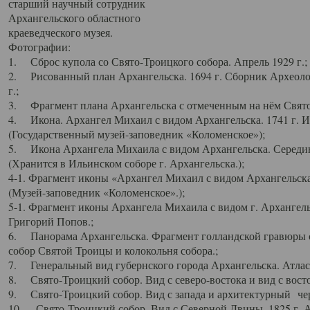
старший научный сотрудник
Архангельского областного
краеведческого музея.
Фотографии:
1. Сброс купола со Свято-Троицкого собора. Апрель 1929 г.;
2. Рисованный план Архангельска. 1694 г. Сборник Археолог
г.;
3. Фрагмент плана Архангельска с отмеченным на нём Свято
4. Икона. Архангел Михаил с видом Архангельска. 1741 г. 
(Государственный музей-заповедник «Коломенское»);
5. Икона Архангела Михаила с видом Архангельска. Середин
(Хранится в Ильинском соборе г. Архангельска.);
4-1. Фрагмент иконы «Архангел Михаил с видом Архангельска
(Музей-заповедник «Коломенское».);
5-1. Фрагмент иконы Архангела Михаила с видом г. Архангель
Григорий Попов.;
6. Панорама Архангельска. Фрагмент голландской гравюры с
собор Святой Троицы и колокольня собора.;
7. Генеральный вид губернского города Архангельска. Атлас 
8. Свято-Троицкий собор. Вид с северо-востока и вид с восто
9. Свято-Троицкий собор. Вид с запада и архитектурный чер
10. Свято-Троицкий собор. Вид с Северной Двины. 1825 г. А