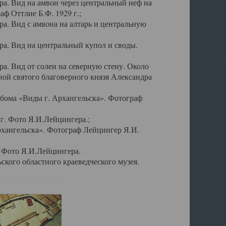
а. Вид на амвон через центральный неф на
аф Оттлие Б.Ф. 1929 г.;
. Вид с амвона на алтарь и центральную
а. Вид на центральный купол и своды.
. Вид от солеи на северную стену. Около
ой святого благоверного князя Александра
бома «Виды г. Архангельска». Фотограф
г. Фото Я.И.Лейцингера.;
рхангельска». Фотограф Лейцингер Я.И.
. Фото Я.И.Лейцингера.
кого областного краеведческого музея.