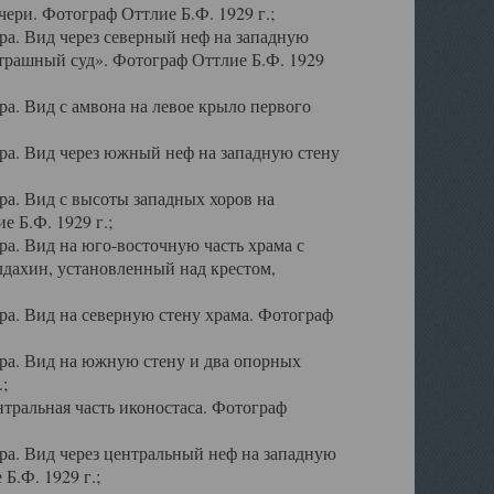
ери. Фотограф Оттлие Б.Ф. 1929 г.;
а. Вид через северный неф на западную
трашный суд». Фотограф Оттлие Б.Ф. 1929
. Вид с амвона на левое крыло первого
а. Вид через южный неф на западную стену
а. Вид с высоты западных хоров на
 Б.Ф. 1929 г.;
а. Вид на юго-восточную часть храма с
дахин, установленный над крестом,
а. Вид на северную стену храма. Фотограф
ра. Вид на южную стену и два опорных
;
тральная часть иконостаса. Фотограф
а. Вид через центральный неф на западную
Б.Ф. 1929 г.;