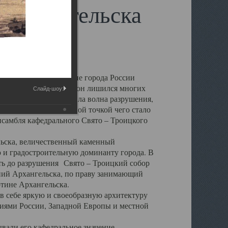
 Архангельска
 чем другие губернские города России
 в результате которых он лишился многих
Слайд-шоу:
у Архангельску ударила волна разрушения,
 20 –х годов. Отправной точкой чего стало
нсамбля кафедрального Свято – Троицкого
а, величественный каменный
ю и градостроительную доминанту города. В
оть до разрушения Свято – Троицкий собор
ний Архангельска, по праву занимающий
ртине Архангельска.
 себе яркую и своеобразную архитектуру
ниями России, Западной Европы и местной
вали его кафедральное значение,