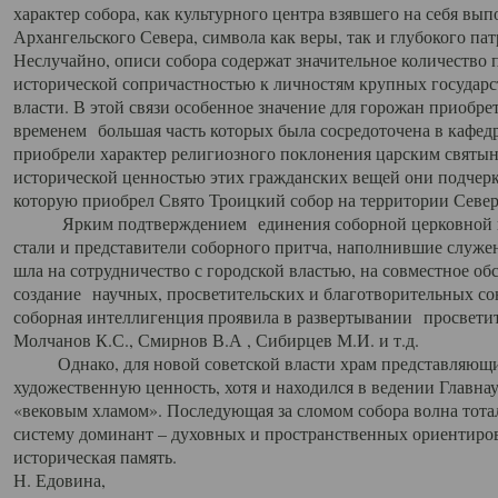
характер собора, как культурного центра взявшего на себя вы
Архангельского Севера, символа как веры, так и глубокого па
Неслучайно, описи собора содержат значительное количество п
исторической сопричастностью к личностям крупных государс
власти. В этой связи особенное значение для горожан приобре
временем большая часть которых была сосредоточена в кафедр
приобрели характер религиозного поклонения царским святыня
исторической ценностью этих гражданских вещей они подчер
которую приобрел Свято Троицкий собор на территории Север
Ярким подтверждением единения соборной церковной ис
стали и представители соборного притча, наполнившие служ
шла на сотрудничество с городской властью, на совместное о
создание научных, просветительских и благотворительных со
соборная интеллигенция проявила в развертывании просветит
Молчанов К.С., Смирнов В.А , Сибирцев М.И. и т.д.
Однако, для новой советской власти храм представляющи
художественную ценность, хотя и находился в ведении Главн
«вековым хламом». Последующая за сломом собора волна тотал
систему доминант – духовных и пространственных ориентиров,
историческая память.
Н. Едовина,