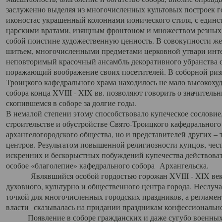
заслуженно выделяя из многочисленных культовых построек 
иконостас украшенный колоннами ионического стиля, с един
царскими вратами, изящным фронтоном и множеством резных,
собой поистине художественную ценность. В совокупности же
шитьем, многочисленными предметами церковной утвари интер
неповторимый красочный ансамбль декоративного убранства с
поражающий воображение своих посетителей. В соборной ризн
Троицкого кафедрального храма находилось не мало высокох
собора конца XVIII - XIX вв. позволяют говорить о значител
скопившемся в соборе за долгие годы.
В немалой степени этому способствовало купеческое сословие
строительстве и обустройстве Свято-Троицкого кафедрального 
архангелогородского общества, но и представителей других –
центров. Результатом повышенной религиозности купцов, чес
искренних и бескорыстных побуждений купечества действовать 
особое «благолепие» кафедрального собора Архангельска.
Являвшийся особой гордостью горожан XVIII - XIX века
духовного, культурно и общественного центра города. Неслуч
точкой для многочисленных городских праздников, а регламен
власти сказывалась на придании праздникам конфессионально
Появление в соборе гражданских и даже сугубо военных 