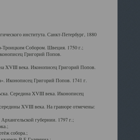
ического института. Санкт-Петербург, 1880
-Троицким Собором. Швеция. 1750 г.;
Иконописец Григорий Попов.
а XVIII века. Иконописец Григорий Попов.
». Иконописец Григорий Попов. 1741 г.
ска. Середина XVIII века. Иконописец
ередины XVIII века. На гравюре отмечены:
Архангельской губернии. 1797 г.;
ка.;
тёж собора.;
кварель В.Е.Галямина.;