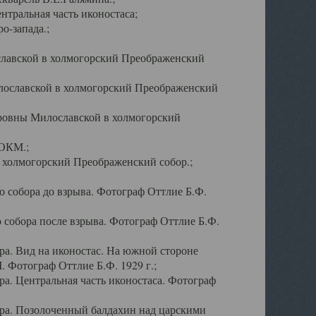
тральная часть иконостаса;
о-запада.;
славской в холмогорский Преображенский
лославской в холмогорский Преображенский
оровны Милославской в холмогорский
АОКМ.;
в холмогорский Преображенский собор.;
 собора до взрыва. Фотограф Оттлие Б.Ф.
 собора после взрыва. Фотограф Оттлие Б.Ф.
а. Вид на иконостас. На южной стороне
. Фотограф Оттлие Б.Ф. 1929 г.;
а. Центральная часть иконостаса. Фотограф
ра. Позолоченный балдахин над царскими