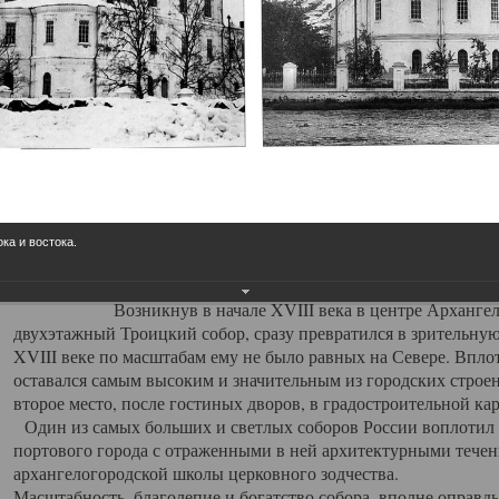
Свято-Троицкий собор
Свято-Троицкий собор Архангельска
23.12.2015
Сегодня мы можем говорить, что Архангельск в большей мере,
пострадал от целенаправленных систематических разрушений,
выдающихся памятников архитектуры. Больше всего по старом
вызванная борьбой с религией, набравшая особую силу в конце
ока и востока.
разрушение православного центра архангельской губернии - а
собора Архангельска.
Возникнув в начале XVIII века в центре Архангельск
двухэтажный Троицкий собор, сразу превратился в зрительну
XVIII веке по масштабам ему не было равных на Севере. Впл
оставался самым высоким и значительным из городских строе
второе место, после гостиных дворов, в градостроительной ка
Один из самых больших и светлых соборов России воплотил в
портового города с отраженными в ней архитектурными тече
архангелогородской школы церковного зодчества.
Масштабность, благолепие и богатство собора, вполне оправды