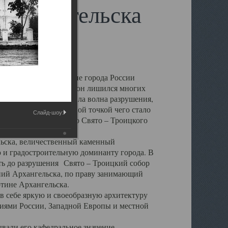
 Архангельска
 чем другие губернские города России
 в результате которых он лишился многих
у Архангельску ударила волна разрушения,
 20 –х годов. Отправной точкой чего стало
Слайд-шоу:
нсамбля кафедрального Свято – Троицкого
а, величественный каменный
ю и градостроительную доминанту города. В
оть до разрушения Свято – Троицкий собор
ний Архангельска, по праву занимающий
ртине Архангельска.
 себе яркую и своеобразную архитектуру
ниями России, Западной Европы и местной
вали его кафедральное значение,