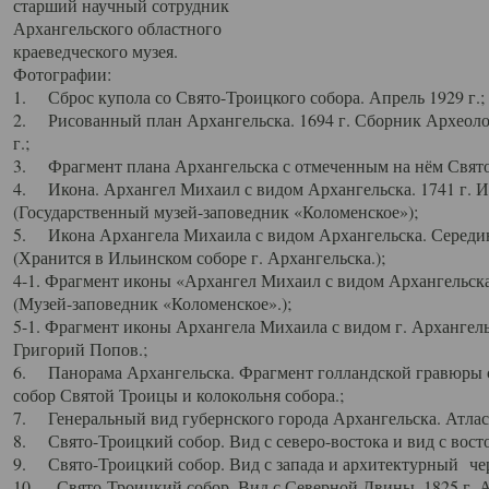
старший научный сотрудник
Архангельского областного
краеведческого музея.
Фотографии:
1. Сброс купола со Свято-Троицкого собора. Апрель 1929 г.;
2. Рисованный план Архангельска. 1694 г. Сборник Археолог
г.;
3. Фрагмент плана Архангельска с отмеченным на нём Свято
4. Икона. Архангел Михаил с видом Архангельска. 1741 г. 
(Государственный музей-заповедник «Коломенское»);
5. Икона Архангела Михаила с видом Архангельска. Середин
(Хранится в Ильинском соборе г. Архангельска.);
4-1. Фрагмент иконы «Архангел Михаил с видом Архангельска
(Музей-заповедник «Коломенское».);
5-1. Фрагмент иконы Архангела Михаила с видом г. Архангель
Григорий Попов.;
6. Панорама Архангельска. Фрагмент голландской гравюры с
собор Святой Троицы и колокольня собора.;
7. Генеральный вид губернского города Архангельска. Атлас 
8. Свято-Троицкий собор. Вид с северо-востока и вид с восто
9. Свято-Троицкий собор. Вид с запада и архитектурный чер
10. Свято-Троицкий собор. Вид с Северной Двины. 1825 г. А