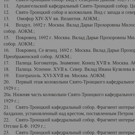
11. Архангельский кафедральный Свято-Троицкий собор. Цен
12. Свято-Троицкий собор и колокольня. Вид с запада и север
13. Омофор XIV-XV вв. Византия. АОКМ.;
14. Воздух. 1692 г. Москва. Вклад Дарьи Прохоровны Мило
собор. АОКМ.;
15. Покровец. 1692 г. Москва. Вклад Дарьи Прохоровны Ми
собор. АОКМ.;
16. Покровец. Се ягнец. 1692 г. Москва. Вклад Дарьи Прох
Преображенский собор. АОКМ.;
17. Палица. Богоматерь. Знамение. Конец XVII в. Москва. 
18. Палица. Успение. XVII в. Север. Вклад Ивана Кузвлева 
19. Епитрахиль. XVI-XVII вв. Москва. АОКМ;
20. Первый этаж колокольни Свято-Троицкого кафедрального
1929 г.;
20а. Нижняя часть колокольни Свято-Троицкого кафедрального
1929 г.;
21. Свято-Троицкий кафедральный собор. Фрагмент интерьер
балдахин, установленный над крестом, поставленным Петром I
22. Свято-Троицкий кафедральный собор. Фрагмент интерьер
Оттлие Б.Ф. 1929 г.;
23. Свято-Троицкий кафедральный собор. Фрагмент интерье