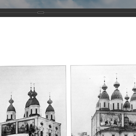
Виртуа
Новомученико
Земли А
Сайт создан по благосло
и Холмо
Наследники
Галерея
Главная
Галерея
Храмы-мученики Архангельска
Свято-Тро