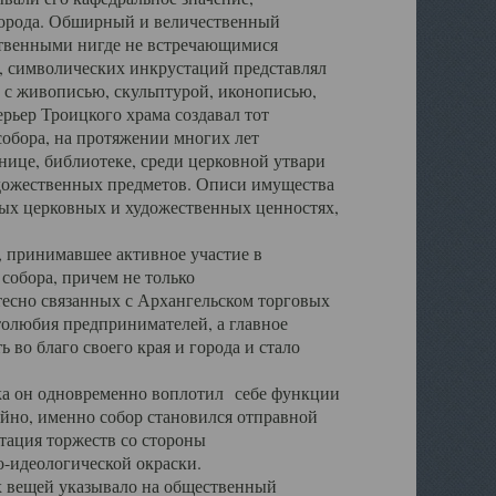
города. Обширный и величественный
ственными нигде не встречающимися
 символических инкрустаций представлял
 с живописью, скульптурой, иконописью,
ьер Троицкого храма создавал тот
обора, на протяжении многих лет
ице, библиотеке, среди церковной утвари
удожественных предметов. Описи имущества
ьных церковных и художественных ценностях,
, принимавшее активное участие в
собора, причем не только
 тесно связанных с Архангельском торговых
толюбия предпринимателей, а главное
во благо своего края и города и стало
 он одновременно воплотил себе функции
айно, именно собор становился отправной
тация торжеств со стороны
-идеологической окраски.
вещей указывало на общественный