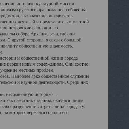
полнение историко-культурной миссии
триотизма русского православного общества.
редметов, чье значение определяется
твенных деятелей и представителям местной
тали петровские реликвии, со
альном соборе Архангельска, где они
м. С другой стороны, в связи с большой
кивали ту общественную значимость,
а.
тории и общественной жизни города
ение церкви новым содержанием. Они охотно
бсуждение местных проблем,
юзов. Наиболее ярко общественное служение
ельской и научной деятельности. Среди них
й, несомненную историко –
ауки как памятник старины, оказался лишь
ьных разрушений сотрет с лица города ту
 на которых держался город и его