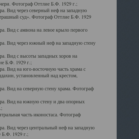
ери. Фотограф Оттлие Б.Ф. 1929 г.;
а. Вид через северный неф на западную
трашный суд». Фотограф Оттлие Б.Ф. 1929
. Вид с амвона на левое крыло первого
а. Вид через южный неф на западную стену
а. Вид с высоты западных хоров на
 Б.Ф. 1929 г.;
а. Вид на юго-восточную часть храма с
дахин, установленный над крестом,
а. Вид на северную стену храма. Фотограф
ра. Вид на южную стену и два опорных
;
тральная часть иконостаса. Фотограф
а. Вид через центральный неф на западную
Б.Ф. 1929 г.;