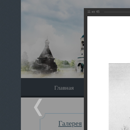
11
из
45
Главная
Экскурсия
Галерея