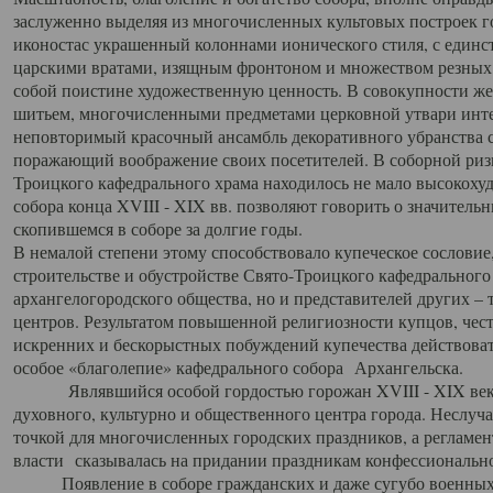
заслуженно выделяя из многочисленных культовых построек 
иконостас украшенный колоннами ионического стиля, с един
царскими вратами, изящным фронтоном и множеством резных,
собой поистине художественную ценность. В совокупности же
шитьем, многочисленными предметами церковной утвари интер
неповторимый красочный ансамбль декоративного убранства с
поражающий воображение своих посетителей. В соборной ризн
Троицкого кафедрального храма находилось не мало высокох
собора конца XVIII - XIX вв. позволяют говорить о значител
скопившемся в соборе за долгие годы.
В немалой степени этому способствовало купеческое сословие
строительстве и обустройстве Свято-Троицкого кафедрального 
архангелогородского общества, но и представителей других –
центров. Результатом повышенной религиозности купцов, чес
искренних и бескорыстных побуждений купечества действовать 
особое «благолепие» кафедрального собора Архангельска.
Являвшийся особой гордостью горожан XVIII - XIX века
духовного, культурно и общественного центра города. Неслуч
точкой для многочисленных городских праздников, а регламен
власти сказывалась на придании праздникам конфессионально
Появление в соборе гражданских и даже сугубо военных 