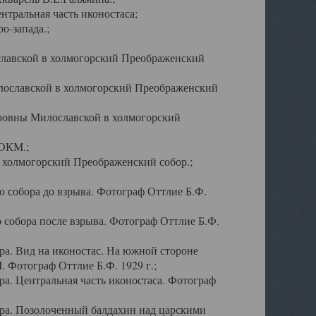
тральная часть иконостаса;
о-запада.;
славской в холмогорский Преображенский
лославской в холмогорский Преображенский
оровны Милославской в холмогорский
АОКМ.;
в холмогорский Преображенский собор.;
 собора до взрыва. Фотограф Оттлие Б.Ф.
 собора после взрыва. Фотограф Оттлие Б.Ф.
а. Вид на иконостас. На южной стороне
. Фотограф Оттлие Б.Ф. 1929 г.;
а. Центральная часть иконостаса. Фотограф
ра. Позолоченный балдахин над царскими