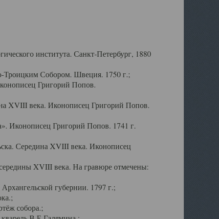
ического института. Санкт-Петербург, 1880
-Троицким Собором. Швеция. 1750 г.;
Иконописец Григорий Попов.
а XVIII века. Иконописец Григорий Попов.
». Иконописец Григорий Попов. 1741 г.
ска. Середина XVIII века. Иконописец
ередины XVIII века. На гравюре отмечены:
Архангельской губернии. 1797 г.;
ка.;
тёж собора.;
кварель В.Е.Галямина.;