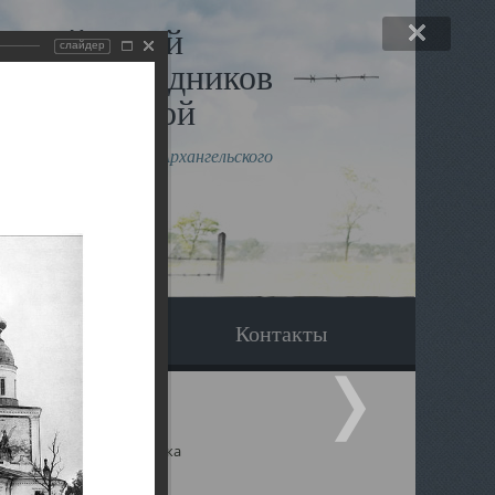
льный музей
слайдер
в и исповедников
рхангельской
влению митрополита Архангельского
горского Даниила
Вопрос-ответ
Контакты
ицкий собор Архангельска