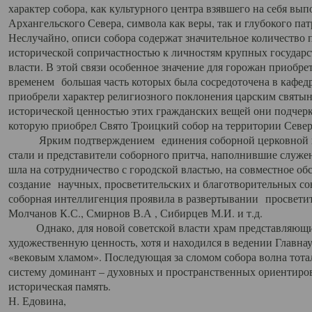
характер собора, как культурного центра взявшего на себя вы
Архангельского Севера, символа как веры, так и глубокого па
Неслучайно, описи собора содержат значительное количество п
исторической сопричастностью к личностям крупных государс
власти. В этой связи особенное значение для горожан приобре
временем большая часть которых была сосредоточена в кафедр
приобрели характер религиозного поклонения царским святыня
исторической ценностью этих гражданских вещей они подчер
которую приобрел Свято Троицкий собор на территории Север
Ярким подтверждением единения соборной церковной ис
стали и представители соборного притча, наполнившие служ
шла на сотрудничество с городской властью, на совместное о
создание научных, просветительских и благотворительных со
соборная интеллигенция проявила в развертывании просветит
Молчанов К.С., Смирнов В.А , Сибирцев М.И. и т.д.
Однако, для новой советской власти храм представляющи
художественную ценность, хотя и находился в ведении Главн
«вековым хламом». Последующая за сломом собора волна тотал
систему доминант – духовных и пространственных ориентиров,
историческая память.
Н. Едовина,