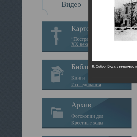
Видео
Картотека
“Пострадавшие за веру в
XX веке на Севере”
Библиотека
8. Собор. Вид с северо-вост
Книги
Исследования
Архив
Фотокопии дел
Крестные ходы