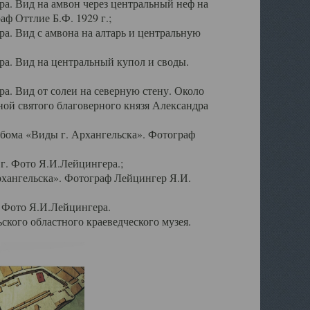
а. Вид на амвон через центральный неф на
аф Оттлие Б.Ф. 1929 г.;
. Вид с амвона на алтарь и центральную
а. Вид на центральный купол и своды.
. Вид от солеи на северную стену. Около
ой святого благоверного князя Александра
бома «Виды г. Архангельска». Фотограф
г. Фото Я.И.Лейцингера.;
рхангельска». Фотограф Лейцингер Я.И.
. Фото Я.И.Лейцингера.
кого областного краеведческого музея.