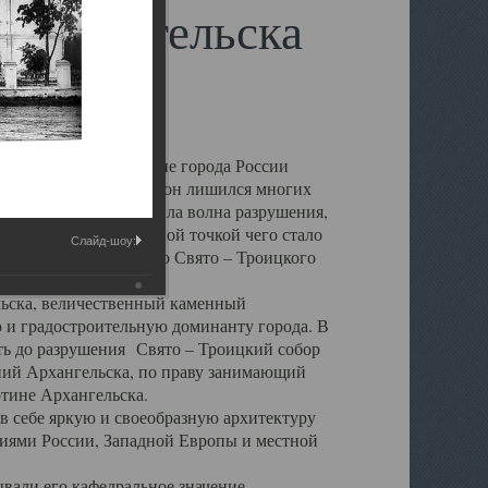
 Архангельска
 чем другие губернские города России
 в результате которых он лишился многих
у Архангельску ударила волна разрушения,
 20 –х годов. Отправной точкой чего стало
Слайд-шоу:
нсамбля кафедрального Свято – Троицкого
а, величественный каменный
ю и градостроительную доминанту города. В
оть до разрушения Свято – Троицкий собор
ний Архангельска, по праву занимающий
ртине Архангельска.
 себе яркую и своеобразную архитектуру
ниями России, Западной Европы и местной
вали его кафедральное значение,