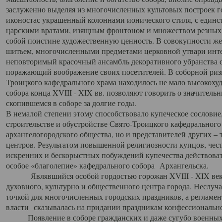
заслуженно выделяя из многочисленных культовых построек 
иконостас украшенный колоннами ионического стиля, с един
царскими вратами, изящным фронтоном и множеством резных,
собой поистине художественную ценность. В совокупности же
шитьем, многочисленными предметами церковной утвари интер
неповторимый красочный ансамбль декоративного убранства с
поражающий воображение своих посетителей. В соборной ризн
Троицкого кафедрального храма находилось не мало высокох
собора конца XVIII - XIX вв. позволяют говорить о значител
скопившемся в соборе за долгие годы.
В немалой степени этому способствовало купеческое сословие
строительстве и обустройстве Свято-Троицкого кафедрального 
архангелогородского общества, но и представителей других –
центров. Результатом повышенной религиозности купцов, чес
искренних и бескорыстных побуждений купечества действовать 
особое «благолепие» кафедрального собора Архангельска.
Являвшийся особой гордостью горожан XVIII - XIX века
духовного, культурно и общественного центра города. Неслуч
точкой для многочисленных городских праздников, а регламен
власти сказывалась на придании праздникам конфессионально
Появление в соборе гражданских и даже сугубо военных 