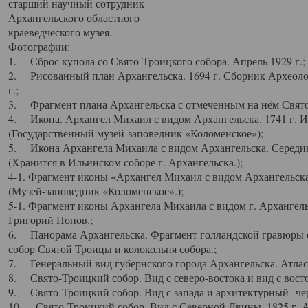
старший научный сотрудник
Архангельского областного
краеведческого музея.
Фотографии:
1. Сброс купола со Свято-Троицкого собора. Апрель 1929 г.;
2. Рисованный план Архангельска. 1694 г. Сборник Археолог
г.;
3. Фрагмент плана Архангельска с отмеченным на нём Свято
4. Икона. Архангел Михаил с видом Архангельска. 1741 г. 
(Государственный музей-заповедник «Коломенское»);
5. Икона Архангела Михаила с видом Архангельска. Середин
(Хранится в Ильинском соборе г. Архангельска.);
4-1. Фрагмент иконы «Архангел Михаил с видом Архангельска
(Музей-заповедник «Коломенское».);
5-1. Фрагмент иконы Архангела Михаила с видом г. Архангель
Григорий Попов.;
6. Панорама Архангельска. Фрагмент голландской гравюры с
собор Святой Троицы и колокольня собора.;
7. Генеральный вид губернского города Архангельска. Атлас 
8. Свято-Троицкий собор. Вид с северо-востока и вид с восто
9. Свято-Троицкий собор. Вид с запада и архитектурный чер
10. Свято-Троицкий собор. Вид с Северной Двины. 1825 г. А