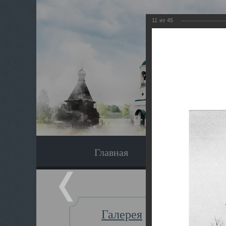
11
из
45
Главная
Экскурсия
Галерея