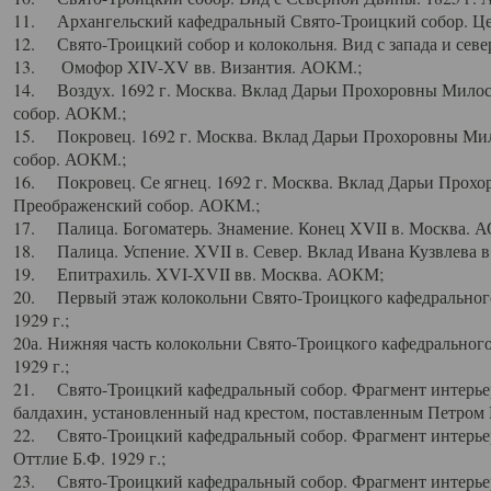
11. Архангельский кафедральный Свято-Троицкий собор. Цен
12. Свято-Троицкий собор и колокольня. Вид с запада и север
13. Омофор XIV-XV вв. Византия. АОКМ.;
14. Воздух. 1692 г. Москва. Вклад Дарьи Прохоровны Мило
собор. АОКМ.;
15. Покровец. 1692 г. Москва. Вклад Дарьи Прохоровны Ми
собор. АОКМ.;
16. Покровец. Се ягнец. 1692 г. Москва. Вклад Дарьи Прох
Преображенский собор. АОКМ.;
17. Палица. Богоматерь. Знамение. Конец XVII в. Москва. 
18. Палица. Успение. XVII в. Север. Вклад Ивана Кузвлева 
19. Епитрахиль. XVI-XVII вв. Москва. АОКМ;
20. Первый этаж колокольни Свято-Троицкого кафедрального
1929 г.;
20а. Нижняя часть колокольни Свято-Троицкого кафедрального
1929 г.;
21. Свято-Троицкий кафедральный собор. Фрагмент интерьер
балдахин, установленный над крестом, поставленным Петром I
22. Свято-Троицкий кафедральный собор. Фрагмент интерьер
Оттлие Б.Ф. 1929 г.;
23. Свято-Троицкий кафедральный собор. Фрагмент интерье