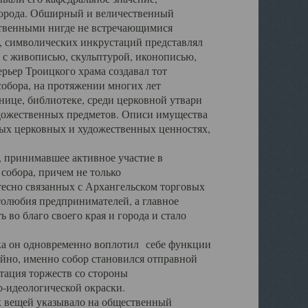
города. Обширный и величественный
ственными нигде не встречающимися
 символических инкрустаций представлял
 с живописью, скульптурой, иконописью,
ьер Троицкого храма создавал тот
обора, на протяжении многих лет
ице, библиотеке, среди церковной утвари
удожественных предметов. Описи имущества
ьных церковных и художественных ценностях,
, принимавшее активное участие в
собора, причем не только
 тесно связанных с Архангельском торговых
толюбия предпринимателей, а главное
во благо своего края и города и стало
 он одновременно воплотил себе функции
айно, именно собор становился отправной
тация торжеств со стороны
-идеологической окраски.
вещей указывало на общественный