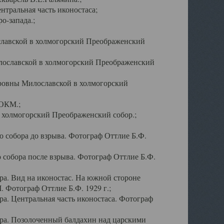
тральная часть иконостаса;
о-запада.;
славской в холмогорский Преображенский
лославской в холмогорский Преображенский
оровны Милославской в холмогорский
АОКМ.;
в холмогорский Преображенский собор.;
 собора до взрыва. Фотограф Оттлие Б.Ф.
 собора после взрыва. Фотограф Оттлие Б.Ф.
а. Вид на иконостас. На южной стороне
. Фотограф Оттлие Б.Ф. 1929 г.;
а. Центральная часть иконостаса. Фотограф
ра. Позолоченный балдахин над царскими