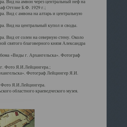
а. Вид на амвон через центральный неф на
аф Оттлие Б.Ф. 1929 г.;
. Вид с амвона на алтарь и центральную
а. Вид на центральный купол и своды.
. Вид от солеи на северную стену. Около
ой святого благоверного князя Александра
бома «Виды г. Архангельска». Фотограф
г. Фото Я.И.Лейцингера.;
рхангельска». Фотограф Лейцингер Я.И.
. Фото Я.И.Лейцингера.
кого областного краеведческого музея.