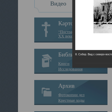
Видео
Картотека
“Пострадавшие за веру в
XX веке на Севере”
Библиотека
8. Собор. Вид с северо-вост
Книги
Исследования
Архив
Фотокопии дел
Крестные ходы