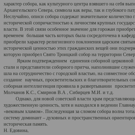
характер собора, как культурного центра взявшего на себя вы
Архангельского Севера, символа как веры, так и глубокого па
Неслучайно, описи собора содержат значительное количество п
исторической сопричастностью к личностям крупных государс
власти. В этой связи особенное значение для горожан приобре
временем большая часть которых была сосредоточена в кафедр
приобрели характер религиозного поклонения царским святыня
исторической ценностью этих гражданских вещей они подчер
которую приобрел Свято Троицкий собор на территории Север
Ярким подтверждением единения соборной церковной ис
стали и представители соборного притча, наполнившие служ
шла на сотрудничество с городской властью, на совместное о
создание научных, просветительских и благотворительных со
соборная интеллигенция проявила в развертывании просветит
Молчанов К.С., Смирнов В.А , Сибирцев М.И. и т.д.
Однако, для новой советской власти храм представляющи
художественную ценность, хотя и находился в ведении Главн
«вековым хламом». Последующая за сломом собора волна тотал
систему доминант – духовных и пространственных ориентиров,
историческая память.
Н. Едовина,