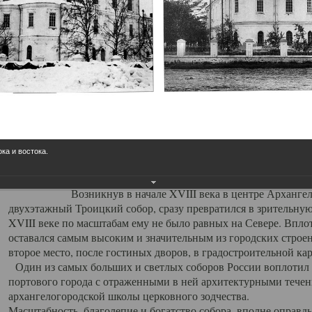
Свято-Троицкий собор
Свято-Троицкий собор Архангельска
23.12.2015
Сегодня мы можем говорить, что Архангельск в большей мере,
пострадал от целенаправленных систематических разрушений,
выдающихся памятников архитектуры. Больше всего по старом
вызванная борьбой с религией, набравшая особую силу в конце
ока и востока.
разрушение православного центра архангельской губернии - а
собора Архангельска.
Возникнув в начале XVIII века в центре Архангельск
двухэтажный Троицкий собор, сразу превратился в зрительну
XVIII веке по масштабам ему не было равных на Севере. Впл
оставался самым высоким и значительным из городских строе
второе место, после гостиных дворов, в градостроительной ка
Один из самых больших и светлых соборов России воплотил в
портового города с отраженными в ней архитектурными тече
архангелогородской школы церковного зодчества.
Масштабность, благолепие и богатство собора, вполне оправды