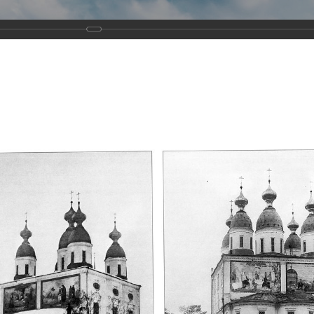
Виртуа
Новомученико
Земли А
Сайт создан по благосло
и Холмо
Наследники
Галерея
Главная
Галерея
Храмы-мученики Архангельска
Свято-Тро