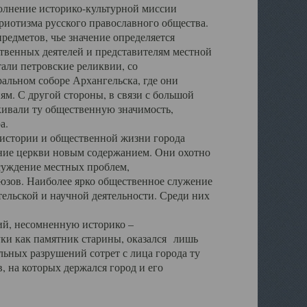
полнение историко-культурной миссии
триотизма русского православного общества.
редметов, чье значение определяется
твенных деятелей и представителям местной
тали петровские реликвии, со
альном соборе Архангельска, где они
м. С другой стороны, в связи с большой
кивали ту общественную значимость,
а.
тории и общественной жизни города
ение церкви новым содержанием. Они охотно
бсуждение местных проблем,
юзов. Наиболее ярко общественное служение
ельской и научной деятельности. Среди них
й, несомненную историко –
ауки как памятник старины, оказался лишь
ьных разрушений сотрет с лица города ту
 на которых держался город и его