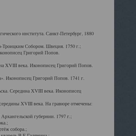
ического института. Санкт-Петербург, 1880
-Троицким Собором. Швеция. 1750 г.;
Иконописец Григорий Попов.
а XVIII века. Иконописец Григорий Попов.
». Иконописец Григорий Попов. 1741 г.
ска. Середина XVIII века. Иконописец
ередины XVIII века. На гравюре отмечены:
Архангельской губернии. 1797 г.;
ка.;
тёж собора.;
кварель В.Е.Галямина.;