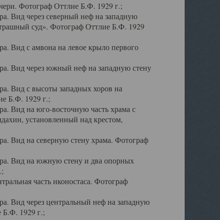
ери. Фотограф Оттлие Б.Ф. 1929 г.;
а. Вид через северный неф на западную
трашный суд». Фотограф Оттлие Б.Ф. 1929
. Вид с амвона на левое крыло первого
а. Вид через южный неф на западную стену
а. Вид с высоты западных хоров на
 Б.Ф. 1929 г.;
а. Вид на юго-восточную часть храма с
дахин, установленный над крестом,
а. Вид на северную стену храма. Фотограф
ра. Вид на южную стену и два опорных
;
тральная часть иконостаса. Фотограф
а. Вид через центральный неф на западную
Б.Ф. 1929 г.;