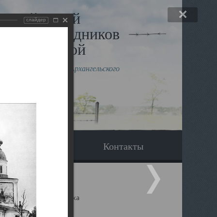
льный музей
слайдер
в и исповедников
рхангельской
влению митрополита Архангельского
горского Даниила
Вопрос-ответ
Контакты
ицкий собор Архангельска