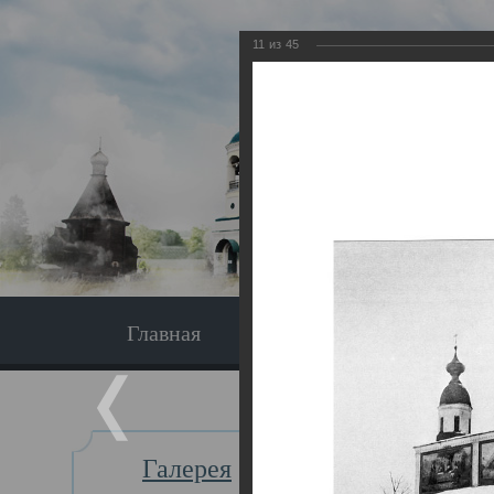
11
из
45
Главная
Экскурсия
Главная
Галерея