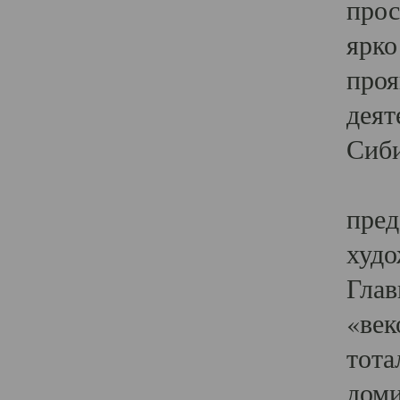
прос
ярко
проя
деят
Сиби
Одн
пред
худо
Глав
«век
тота
доми