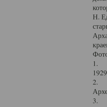
кото
Н. Е
стар
Арха
крае
Фот
1. С
1929 
2. Р
Архе
3. Ф