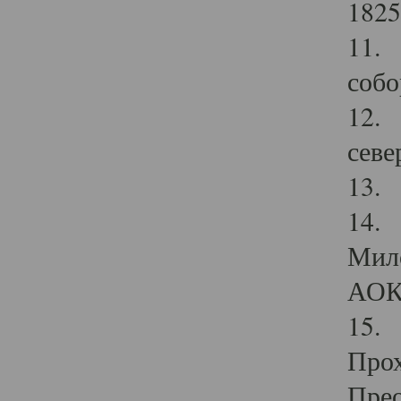
1825
11.
собо
12. 
севе
13.
14. 
Мило
АОК
15. 
Прох
Прео