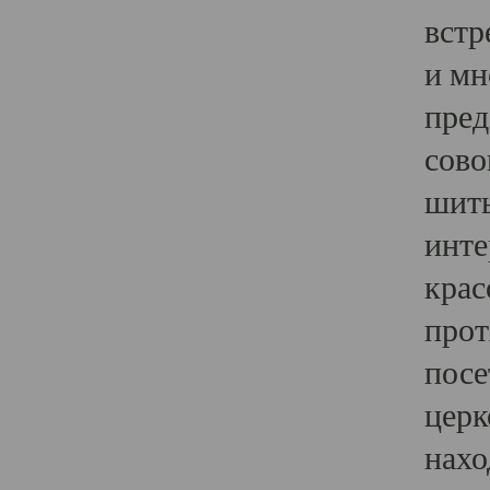
встр
и мн
пред
сово
шить
инте
крас
прот
посе
церк
нахо