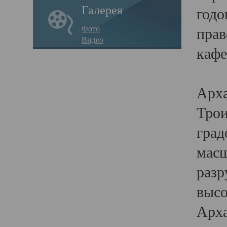
Галерея
годо
Фото
прав
Видео
кафе
Воз
Арха
Трои
град
масш
разр
высо
Арха