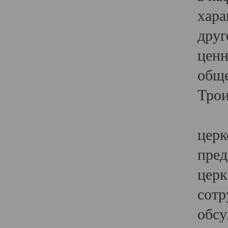
хара
друг
ценн
обще
Трои
Ярк
церк
пред
церк
сотр
обсу