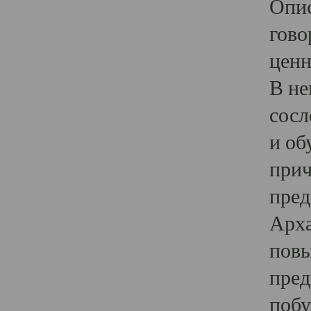
Опис
гово
ценн
В не
сосл
и об
прич
пред
Арха
повы
пред
побу