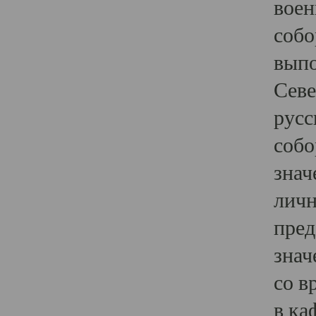
воен
собо
выпо
Севе
русс
собо
знач
личн
пред
знач
со в
в ка