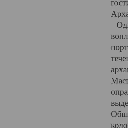
гост
Арха
Один
вопл
порт
тече
арха
Масш
опра
выде
Обши
коло