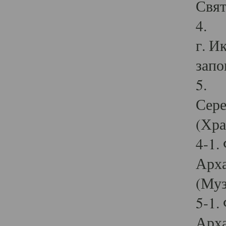
Свят
4. И
г. И
запо
5. И
Сере
(Хра
4-1.
Арха
(Муз
5-1.
Арха