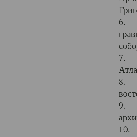
Григ
6. П
грав
собо
7. Г
Атла
8. С
вост
9. С
архи
10. 