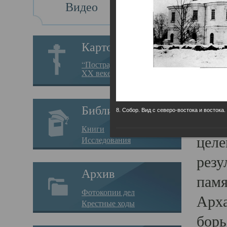
Видео
Св
Картотека
Свя
“Пострадавшие за веру в
XX веке на Севере”
23.12.
Сего
Библиотека
8. Собор. Вид с северо-востока и востока.
мере
Книги
целе
Исследования
резу
Архив
памя
Фотокопии дел
Арха
Крестные ходы
борь