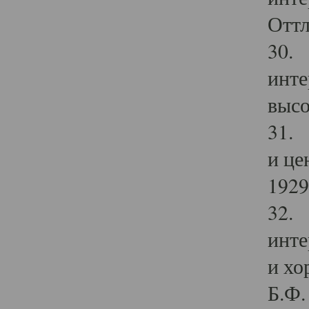
Оттл
30. 
инте
высо
31. 
и це
1929 
32. 
инте
и хо
Б.Ф. 