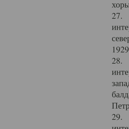
хоры
27. 
инте
севе
1929 
28. 
инте
запа
балд
Петр
29. 
инте