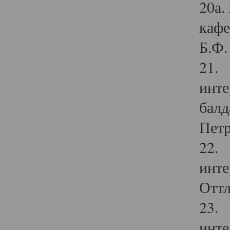
20а.
кафе
Б.Ф. 
21. 
инте
балд
Петр
22. 
инте
Оттл
23. 
инте