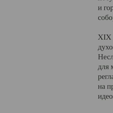
и го
собо
Явл
XIX 
духо
Несл
для 
регл
на п
идео
Поя