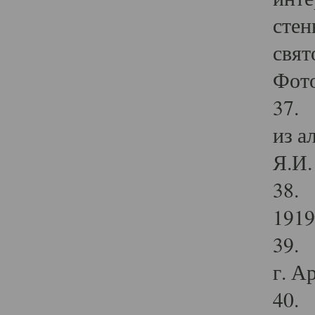
стен
свят
Фото
37. 
из а
Я.И. 
38. 
1919
39. 
г. А
40. 