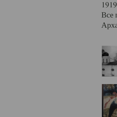
1919
Все 
Арха