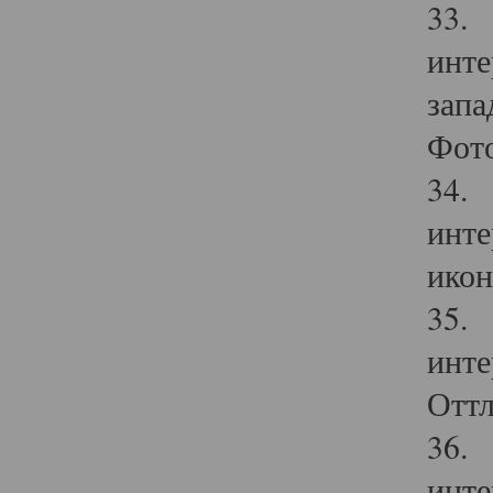
33. 
инте
запа
Фото
34. 
инте
икон
35. 
инте
Оттл
36. 
инте