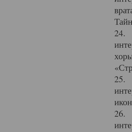
врат
Тайн
24. 
инте
хоры
«Стр
25. 
инте
икон
26. 
инте