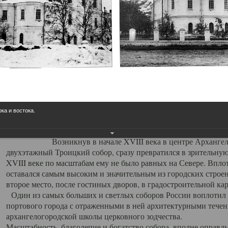
Свято-Троицкий собор
Свято-Троицкий собор Архангельска
23.12.2015
Сегодня мы можем говорить, что Архангельск в большей мере,
пострадал от целенаправленных систематических разрушений,
выдающихся памятников архитектуры. Больше всего по старом
вызванная борьбой с религией, набравшая особую силу в конце
ока и востока.
разрушение православного центра архангельской губернии - а
собора Архангельска.
Возникнув в начале XVIII века в центре Архангельск
двухэтажный Троицкий собор, сразу превратился в зрительну
XVIII веке по масштабам ему не было равных на Севере. Впл
оставался самым высоким и значительным из городских строе
второе место, после гостиных дворов, в градостроительной ка
Один из самых больших и светлых соборов России воплотил в
портового города с отраженными в ней архитектурными тече
архангелогородской школы церковного зодчества.
Масштабность, благолепие и богатство собора, вполне оправды