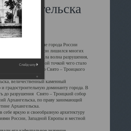
 Архангельска
 чем другие губернские города России
 в результате которых он лишился многих
у Архангельску ударила волна разрушения,
 20 –х годов. Отправной точкой чего стало
Слайд-шоу:
нсамбля кафедрального Свято – Троицкого
а, величественный каменный
ю и градостроительную доминанту города. В
оть до разрушения Свято – Троицкий собор
ний Архангельска, по праву занимающий
ртине Архангельска.
 себе яркую и своеобразную архитектуру
ниями России, Западной Европы и местной
вали его кафедральное значение,