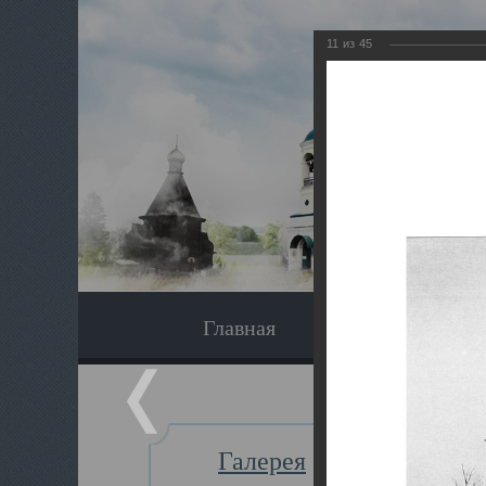
11
из
45
Главная
Экскурсия
Галерея