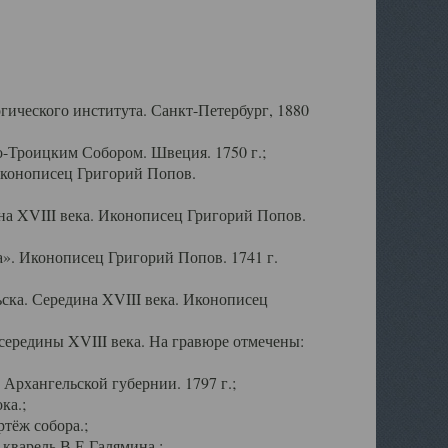
ического института. Санкт-Петербург, 1880
-Троицким Собором. Швеция. 1750 г.;
Иконописец Григорий Попов.
а XVIII века. Иконописец Григорий Попов.
». Иконописец Григорий Попов. 1741 г.
ска. Середина XVIII века. Иконописец
ередины XVIII века. На гравюре отмечены:
Архангельской губернии. 1797 г.;
ка.;
тёж собора.;
кварель В.Е.Галямина.;