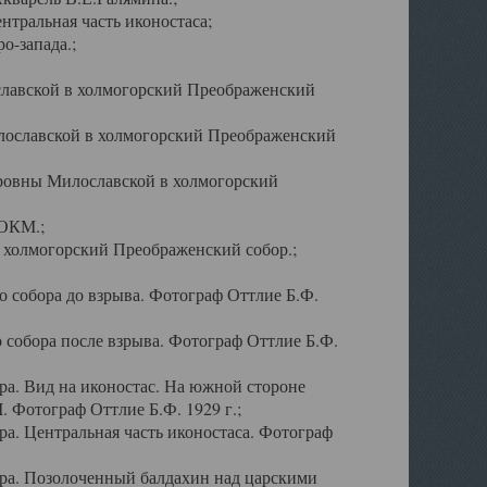
тральная часть иконостаса;
о-запада.;
славской в холмогорский Преображенский
лославской в холмогорский Преображенский
оровны Милославской в холмогорский
АОКМ.;
в холмогорский Преображенский собор.;
 собора до взрыва. Фотограф Оттлие Б.Ф.
 собора после взрыва. Фотограф Оттлие Б.Ф.
а. Вид на иконостас. На южной стороне
. Фотограф Оттлие Б.Ф. 1929 г.;
а. Центральная часть иконостаса. Фотограф
ра. Позолоченный балдахин над царскими