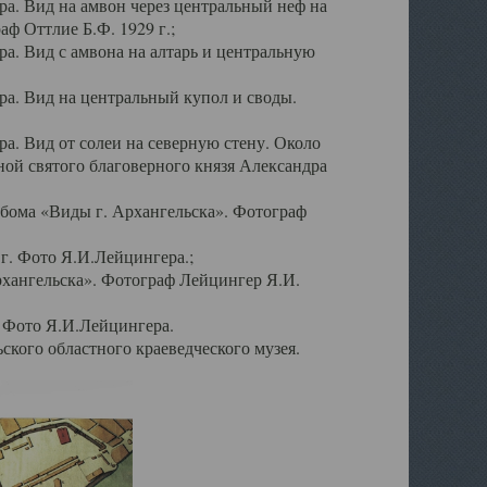
а. Вид на амвон через центральный неф на
аф Оттлие Б.Ф. 1929 г.;
. Вид с амвона на алтарь и центральную
а. Вид на центральный купол и своды.
. Вид от солеи на северную стену. Около
ой святого благоверного князя Александра
бома «Виды г. Архангельска». Фотограф
г. Фото Я.И.Лейцингера.;
рхангельска». Фотограф Лейцингер Я.И.
. Фото Я.И.Лейцингера.
кого областного краеведческого музея.