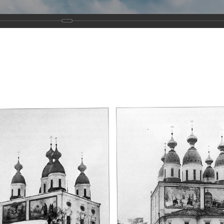
Виртуа
Новомученико
Земли А
Сайт создан по благосло
и Холмо
Наследники
Галерея
Главная
Галерея
Храмы-мученики Архангельска
Свято-Тро