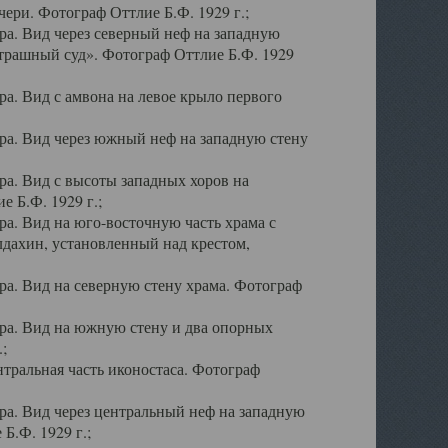
ери. Фотограф Оттлие Б.Ф. 1929 г.;
а. Вид через северный неф на западную
трашный суд». Фотограф Оттлие Б.Ф. 1929
. Вид с амвона на левое крыло первого
а. Вид через южный неф на западную стену
а. Вид с высоты западных хоров на
 Б.Ф. 1929 г.;
а. Вид на юго-восточную часть храма с
дахин, установленный над крестом,
а. Вид на северную стену храма. Фотограф
ра. Вид на южную стену и два опорных
;
тральная часть иконостаса. Фотограф
а. Вид через центральный неф на западную
Б.Ф. 1929 г.;