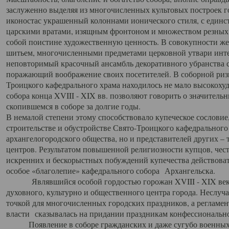
заслуженно выделяя из многочисленных культовых построек 
иконостас украшенный колоннами ионического стиля, с един
царскими вратами, изящным фронтоном и множеством резных,
собой поистине художественную ценность. В совокупности же
шитьем, многочисленными предметами церковной утвари интер
неповторимый красочный ансамбль декоративного убранства с
поражающий воображение своих посетителей. В соборной ризн
Троицкого кафедрального храма находилось не мало высокох
собора конца XVIII - XIX вв. позволяют говорить о значител
скопившемся в соборе за долгие годы.
В немалой степени этому способствовало купеческое сословие
строительстве и обустройстве Свято-Троицкого кафедрального 
архангелогородского общества, но и представителей других –
центров. Результатом повышенной религиозности купцов, чес
искренних и бескорыстных побуждений купечества действовать 
особое «благолепие» кафедрального собора Архангельска.
Являвшийся особой гордостью горожан XVIII - XIX века
духовного, культурно и общественного центра города. Неслуч
точкой для многочисленных городских праздников, а регламен
власти сказывалась на придании праздникам конфессионально
Появление в соборе гражданских и даже сугубо военных 