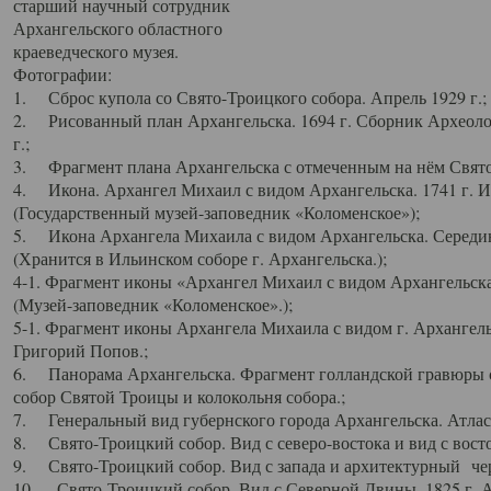
старший научный сотрудник
Архангельского областного
краеведческого музея.
Фотографии:
1. Сброс купола со Свято-Троицкого собора. Апрель 1929 г.;
2. Рисованный план Архангельска. 1694 г. Сборник Археолог
г.;
3. Фрагмент плана Архангельска с отмеченным на нём Свято
4. Икона. Архангел Михаил с видом Архангельска. 1741 г. 
(Государственный музей-заповедник «Коломенское»);
5. Икона Архангела Михаила с видом Архангельска. Середин
(Хранится в Ильинском соборе г. Архангельска.);
4-1. Фрагмент иконы «Архангел Михаил с видом Архангельска
(Музей-заповедник «Коломенское».);
5-1. Фрагмент иконы Архангела Михаила с видом г. Архангель
Григорий Попов.;
6. Панорама Архангельска. Фрагмент голландской гравюры с
собор Святой Троицы и колокольня собора.;
7. Генеральный вид губернского города Архангельска. Атлас 
8. Свято-Троицкий собор. Вид с северо-востока и вид с восто
9. Свято-Троицкий собор. Вид с запада и архитектурный чер
10. Свято-Троицкий собор. Вид с Северной Двины. 1825 г. А