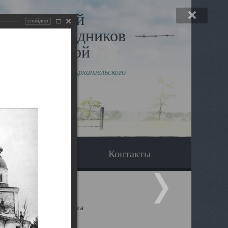
льный музей
слайдер
в и исповедников
рхангельской
влению митрополита Архангельского
горского Даниила
Вопрос-ответ
Контакты
ицкий собор Архангельска