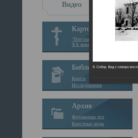
Видео
Картотека
“Пострадавшие за веру в
XX веке на Севере”
Библиотека
8. Собор. Вид с северо-вост
Книги
Исследования
Архив
Фотокопии дел
Крестные ходы