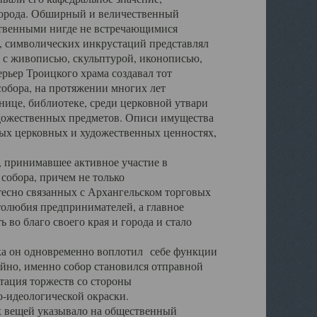
города. Обширный и величественный
ственными нигде не встречающимися
 символических инкрустаций представлял
 с живописью, скульптурой, иконописью,
ьер Троицкого храма создавал тот
обора, на протяжении многих лет
ице, библиотеке, среди церковной утвари
удожественных предметов. Описи имущества
ьных церковных и художественных ценностях,
, принимавшее активное участие в
собора, причем не только
 тесно связанных с Архангельском торговых
толюбия предпринимателей, а главное
во благо своего края и города и стало
 он одновременно воплотил себе функции
айно, именно собор становился отправной
тация торжеств со стороны
-идеологической окраски.
вещей указывало на общественный