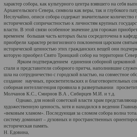
характер собора, как культурного центра взявшего на себя вы
Архангельского Севера, символа как веры, так и глубокого па
Неслучайно, описи собора содержат значительное количество п
исторической сопричастностью к личностям крупных государс
власти. В этой связи особенное значение для горожан приобре
временем большая часть которых была сосредоточена в кафедр
приобрели характер религиозного поклонения царским святыня
исторической ценностью этих гражданских вещей они подчер
которую приобрел Свято Троицкий собор на территории Север
Ярким подтверждением единения соборной церковной ис
стали и представители соборного притча, наполнившие служ
шла на сотрудничество с городской властью, на совместное о
создание научных, просветительских и благотворительных со
соборная интеллигенция проявила в развертывании просветит
Молчанов К.С., Смирнов В.А , Сибирцев М.И. и т.д.
Однако, для новой советской власти храм представляющи
художественную ценность, хотя и находился в ведении Главн
«вековым хламом». Последующая за сломом собора волна тотал
систему доминант – духовных и пространственных ориентиров,
историческая память.
Н. Едовина,