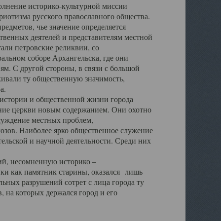
полнение историко-культурной миссии
триотизма русского православного общества.
редметов, чье значение определяется
твенных деятелей и представителям местной
тали петровские реликвии, со
альном соборе Архангельска, где они
м. С другой стороны, в связи с большой
кивали ту общественную значимость,
а.
тории и общественной жизни города
ение церкви новым содержанием. Они охотно
бсуждение местных проблем,
юзов. Наиболее ярко общественное служение
ельской и научной деятельности. Среди них
й, несомненную историко –
ауки как памятник старины, оказался лишь
ьных разрушений сотрет с лица города ту
 на которых держался город и его