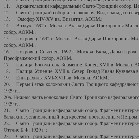
11. Архангельский кафедральный Свято-Троицкий собор. Цен
12. Свято-Троицкий собор и колокольня. Вид с запада и север
13. Омофор XIV-XV вв. Византия. АОКМ.;
14. Воздух. 1692 г. Москва. Вклад Дарьи Прохоровны Мило
собор. АОКМ.;
15. Покровец. 1692 г. Москва. Вклад Дарьи Прохоровны Ми
собор. АОКМ.;
16. Покровец. Се ягнец. 1692 г. Москва. Вклад Дарьи Прох
Преображенский собор. АОКМ.;
17. Палица. Богоматерь. Знамение. Конец XVII в. Москва. 
18. Палица. Успение. XVII в. Север. Вклад Ивана Кузвлева 
19. Епитрахиль. XVI-XVII вв. Москва. АОКМ;
20. Первый этаж колокольни Свято-Троицкого кафедрального
1929 г.;
20а. Нижняя часть колокольни Свято-Троицкого кафедрального
1929 г.;
21. Свято-Троицкий кафедральный собор. Фрагмент интерьер
балдахин, установленный над крестом, поставленным Петром I
22. Свято-Троицкий кафедральный собор. Фрагмент интерьер
Оттлие Б.Ф. 1929 г.;
23. Свято-Троицкий кафедральный собор. Фрагмент интерье