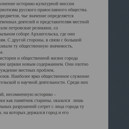
полнение историко-культурной миссии
триотизма русского православного общества.
редметов, чье значение определяется
твенных деятелей и представителям местной
тали петровские реликвии, со
альном соборе Архангельска, где они
м. С другой стороны, в связи с большой
кивали ту общественную значимость,
а.
тории и общественной жизни города
ение церкви новым содержанием. Они охотно
бсуждение местных проблем,
юзов. Наиболее ярко общественное служение
ельской и научной деятельности. Среди них
й, несомненную историко –
ауки как памятник старины, оказался лишь
ьных разрушений сотрет с лица города ту
 на которых держался город и его