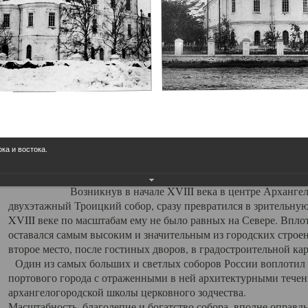
Свято-Троицкий собор
Свято-Троицкий собор Архангельска
23.12.2015
Сегодня мы можем говорить, что Архангельск в большей мере,
пострадал от целенаправленных систематических разрушений,
выдающихся памятников архитектуры. Больше всего по старом
вызванная борьбой с религией, набравшая особую силу в конце
ока и востока.
разрушение православного центра архангельской губернии - а
собора Архангельска.
Возникнув в начале XVIII века в центре Архангельск
двухэтажный Троицкий собор, сразу превратился в зрительну
XVIII веке по масштабам ему не было равных на Севере. Впл
оставался самым высоким и значительным из городских строе
второе место, после гостиных дворов, в градостроительной ка
Один из самых больших и светлых соборов России воплотил в
портового города с отраженными в ней архитектурными тече
архангелогородской школы церковного зодчества.
Масштабность, благолепие и богатство собора, вполне оправды