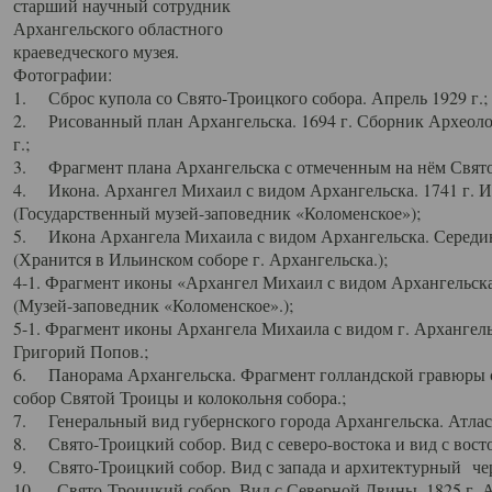
старший научный сотрудник
Архангельского областного
краеведческого музея.
Фотографии:
1. Сброс купола со Свято-Троицкого собора. Апрель 1929 г.;
2. Рисованный план Архангельска. 1694 г. Сборник Археолог
г.;
3. Фрагмент плана Архангельска с отмеченным на нём Свято
4. Икона. Архангел Михаил с видом Архангельска. 1741 г. 
(Государственный музей-заповедник «Коломенское»);
5. Икона Архангела Михаила с видом Архангельска. Середин
(Хранится в Ильинском соборе г. Архангельска.);
4-1. Фрагмент иконы «Архангел Михаил с видом Архангельска
(Музей-заповедник «Коломенское».);
5-1. Фрагмент иконы Архангела Михаила с видом г. Архангель
Григорий Попов.;
6. Панорама Архангельска. Фрагмент голландской гравюры с
собор Святой Троицы и колокольня собора.;
7. Генеральный вид губернского города Архангельска. Атлас 
8. Свято-Троицкий собор. Вид с северо-востока и вид с восто
9. Свято-Троицкий собор. Вид с запада и архитектурный чер
10. Свято-Троицкий собор. Вид с Северной Двины. 1825 г. А