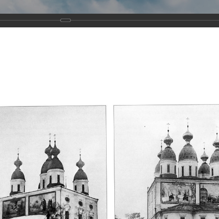
Виртуа
Новомученико
Земли А
Сайт создан по благосло
и Холмо
Наследники
Галерея
Главная
Галерея
Храмы-мученики Архангельска
Свято-Тро