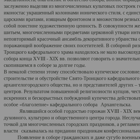
заслуженно выделяя из многочисленных культовых построек 
иконостас украшенный колоннами ионического стиля, с един
царскими вратами, изящным фронтоном и множеством резных,
собой поистине художественную ценность. В совокупности же
шитьем, многочисленными предметами церковной утвари интер
неповторимый красочный ансамбль декоративного убранства с
поражающий воображение своих посетителей. В соборной ризн
Троицкого кафедрального храма находилось не мало высокох
собора конца XVIII - XIX вв. позволяют говорить о значител
скопившемся в соборе за долгие годы.
В немалой степени этому способствовало купеческое сословие
строительстве и обустройстве Свято-Троицкого кафедрального 
архангелогородского общества, но и представителей других –
центров. Результатом повышенной религиозности купцов, чес
искренних и бескорыстных побуждений купечества действовать 
особое «благолепие» кафедрального собора Архангельска.
Являвшийся особой гордостью горожан XVIII - XIX века
духовного, культурно и общественного центра города. Неслуч
точкой для многочисленных городских праздников, а регламен
власти сказывалась на придании праздникам конфессионально
Появление в соборе гражданских и даже сугубо военных 