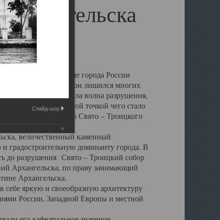
 Архангельска
 чем другие губернские города России
 в результате которых он лишился многих
у Архангельску ударила волна разрушения,
 20 –х годов. Отправной точкой чего стало
Слайд-шоу:
нсамбля кафедрального Свято – Троицкого
а, величественный каменный
ю и градостроительную доминанту города. В
оть до разрушения Свято – Троицкий собор
ний Архангельска, по праву занимающий
ртине Архангельска.
 себе яркую и своеобразную архитектуру
ниями России, Западной Европы и местной
вали его кафедральное значение,