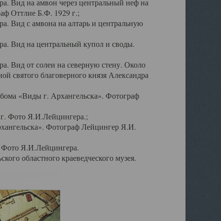
а. Вид на амвон через центральный неф на
аф Оттлие Б.Ф. 1929 г.;
. Вид с амвона на алтарь и центральную
а. Вид на центральный купол и своды.
. Вид от солеи на северную стену. Около
ой святого благоверного князя Александра
бома «Виды г. Архангельска». Фотограф
г. Фото Я.И.Лейцингера.;
рхангельска». Фотограф Лейцингер Я.И.
. Фото Я.И.Лейцингера.
кого областного краеведческого музея.