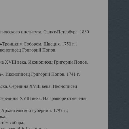
ического института. Санкт-Петербург, 1880
-Троицким Собором. Швеция. 1750 г.;
Иконописец Григорий Попов.
а XVIII века. Иконописец Григорий Попов.
». Иконописец Григорий Попов. 1741 г.
ска. Середина XVIII века. Иконописец
ередины XVIII века. На гравюре отмечены:
Архангельской губернии. 1797 г.;
ка.;
тёж собора.;
кварель В.Е.Галямина.;