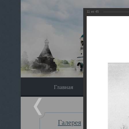
11
из
45
Главная
Экскурсия
Галерея