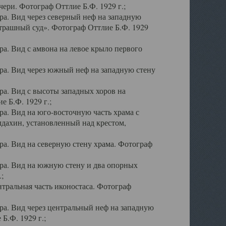
ери. Фотограф Оттлие Б.Ф. 1929 г.;
а. Вид через северный неф на западную
трашный суд». Фотограф Оттлие Б.Ф. 1929
. Вид с амвона на левое крыло первого
а. Вид через южный неф на западную стену
а. Вид с высоты западных хоров на
 Б.Ф. 1929 г.;
а. Вид на юго-восточную часть храма с
дахин, установленный над крестом,
а. Вид на северную стену храма. Фотограф
ра. Вид на южную стену и два опорных
;
тральная часть иконостаса. Фотограф
а. Вид через центральный неф на западную
Б.Ф. 1929 г.;