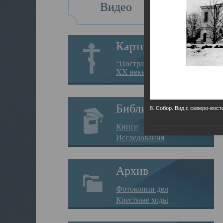
Видео
Картотека
“Пострадавшие за веру в
XX веке на Севере”
Библиотека
8. Собор. Вид с северо-вост
Книги
Исследования
Архив
Фотокопии дел
Крестные ходы