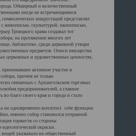
города. Обширный и величественный
ственными нигде не встречающимися
 символических инкрустаций представлял
 с живописью, скульптурой, иконописью,
ьер Троицкого храма создавал тот
обора, на протяжении многих лет
ице, библиотеке, среди церковной утвари
удожественных предметов. Описи имущества
ьных церковных и художественных ценностях,
, принимавшее активное участие в
собора, причем не только
 тесно связанных с Архангельском торговых
толюбия предпринимателей, а главное
во благо своего края и города и стало
 он одновременно воплотил себе функции
айно, именно собор становился отправной
тация торжеств со стороны
-идеологической окраски.
вещей указывало на общественный