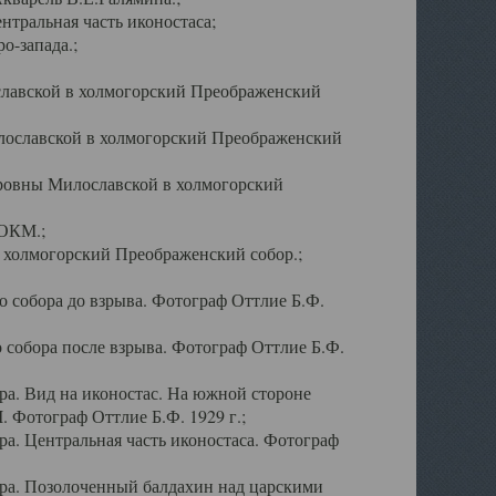
тральная часть иконостаса;
о-запада.;
славской в холмогорский Преображенский
лославской в холмогорский Преображенский
оровны Милославской в холмогорский
АОКМ.;
в холмогорский Преображенский собор.;
 собора до взрыва. Фотограф Оттлие Б.Ф.
 собора после взрыва. Фотограф Оттлие Б.Ф.
а. Вид на иконостас. На южной стороне
. Фотограф Оттлие Б.Ф. 1929 г.;
а. Центральная часть иконостаса. Фотограф
ра. Позолоченный балдахин над царскими