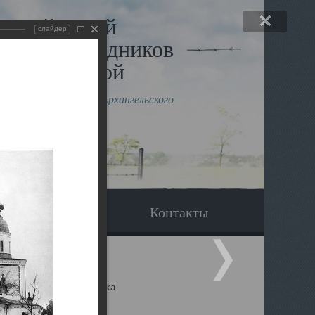
льный музей
слайдер
в и исповедников
рхангельской
влению митрополита Архангельского
горского Даниила
Вопрос-ответ
Контакты
ицкий собор Архангельска