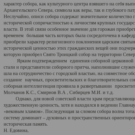
характер собора, как культурного центра взявшего на себя вы
Архангельского Севера, символа как веры, так и глубокого па
Неслучайно, описи собора содержат значительное количество п
исторической сопричастностью к личностям крупных государс
власти. В этой связи особенное значение для горожан приобре
временем большая часть которых была сосредоточена в кафедр
приобрели характер религиозного поклонения царским святыня
исторической ценностью этих гражданских вещей они подчер
которую приобрел Свято Троицкий собор на территории Север
Ярким подтверждением единения соборной церковной ис
стали и представители соборного притча, наполнившие служ
шла на сотрудничество с городской властью, на совместное о
создание научных, просветительских и благотворительных со
соборная интеллигенция проявила в развертывании просветит
Молчанов К.С., Смирнов В.А , Сибирцев М.И. и т.д.
Однако, для новой советской власти храм представляющи
художественную ценность, хотя и находился в ведении Главн
«вековым хламом». Последующая за сломом собора волна тотал
систему доминант – духовных и пространственных ориентиров,
историческая память.
Н. Едовина,