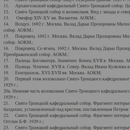
11. Архангельский кафедральный Свято-Троицкий собор. Цен
12. Свято-Троицкий собор и колокольня. Вид с запада и север
13. Омофор XIV-XV вв. Византия. АОКМ.;
14. Воздух. 1692 г. Москва. Вклад Дарьи Прохоровны Мило
собор. АОКМ.;
15. Покровец. 1692 г. Москва. Вклад Дарьи Прохоровны Ми
собор. АОКМ.;
16. Покровец. Се ягнец. 1692 г. Москва. Вклад Дарьи Прох
Преображенский собор. АОКМ.;
17. Палица. Богоматерь. Знамение. Конец XVII в. Москва. 
18. Палица. Успение. XVII в. Север. Вклад Ивана Кузвлева 
19. Епитрахиль. XVI-XVII вв. Москва. АОКМ;
20. Первый этаж колокольни Свято-Троицкого кафедрального
1929 г.;
20а. Нижняя часть колокольни Свято-Троицкого кафедрального
1929 г.;
21. Свято-Троицкий кафедральный собор. Фрагмент интерьер
балдахин, установленный над крестом, поставленным Петром I
22. Свято-Троицкий кафедральный собор. Фрагмент интерьер
Оттлие Б.Ф. 1929 г.;
23. Свято-Троицкий кафедральный собор. Фрагмент интерье