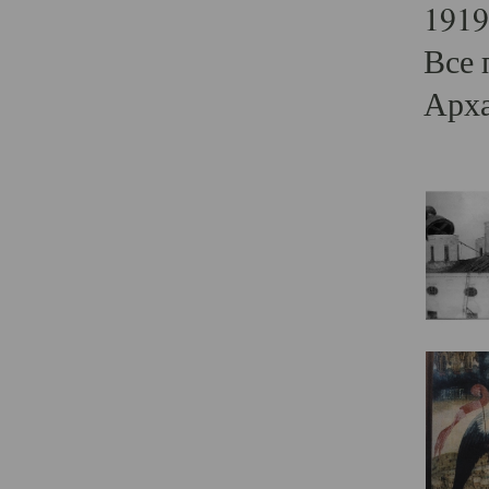
1919
Все 
Арха