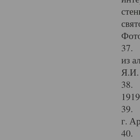
стен
свят
Фото
37. 
из а
Я.И. 
38. 
1919
39. 
г. А
40. 