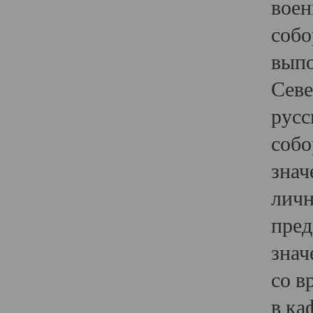
воен
собо
выпо
Севе
русс
собо
знач
личн
пред
знач
со в
в ка