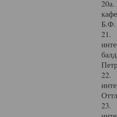
20а.
кафе
Б.Ф. 
21. 
инте
балд
Петр
22. 
инте
Оттл
23. 
инте