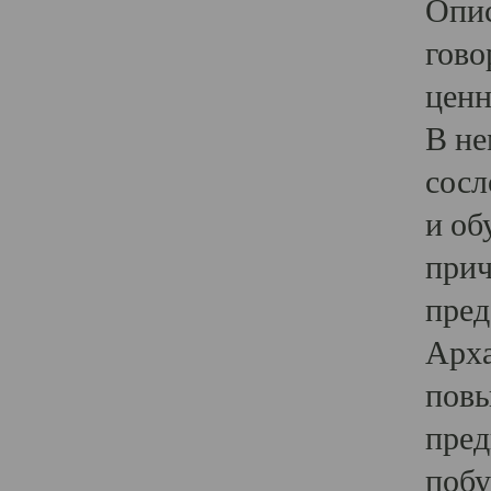
Опис
гово
ценн
В не
сосл
и об
прич
пред
Арха
повы
пред
побу