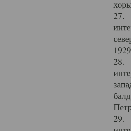
хоры
27. 
инте
севе
1929 
28. 
инте
запа
балд
Петр
29. 
инте