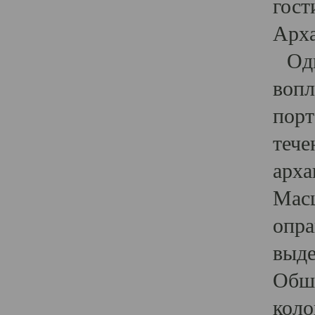
гост
Арха
Один
вопл
порт
тече
арха
Масш
опра
выде
Обши
коло