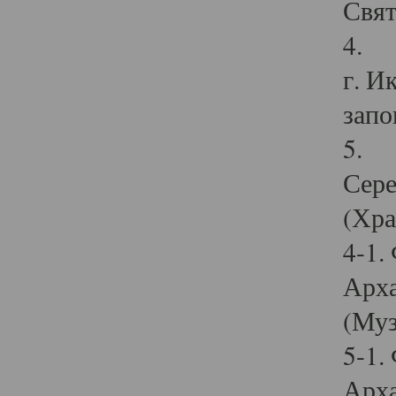
Свят
4. И
г. И
запо
5. И
Сере
(Хра
4-1.
Арха
(Муз
5-1.
Арха