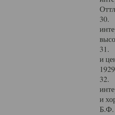
Оттл
30. 
инте
высо
31. 
и це
1929 
32. 
инте
и хо
Б.Ф. 