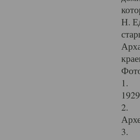
кото
Н. Е
стар
Арха
крае
Фот
1. С
1929 
2. Р
Архе
3. Ф