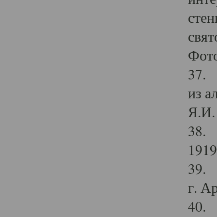
стен
свят
Фото
37. 
из а
Я.И. 
38. 
1919
39. 
г. А
40. 