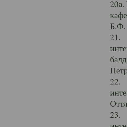
20а.
кафе
Б.Ф. 
21. 
инте
балд
Петр
22. 
инте
Оттл
23. 
инте