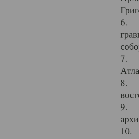
Григ
6. П
грав
собо
7. Г
Атла
8. С
вост
9. С
архи
10. 