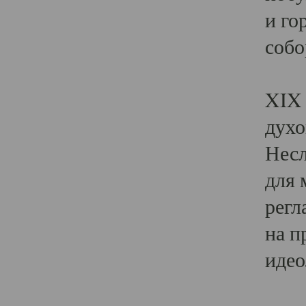
и го
собо
Явл
XIX 
духо
Несл
для 
регл
на п
идео
Поя