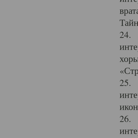
врат
Тайн
24. 
инте
хоры
«Стр
25. 
инте
икон
26. 
инте