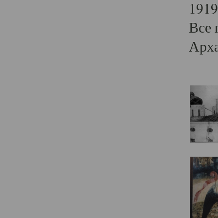
1919
Все 
Арха