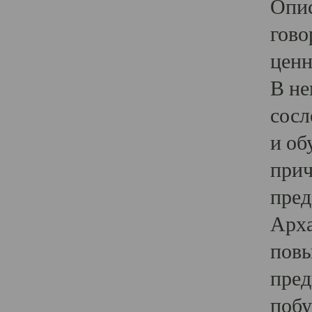
Опис
гово
ценн
В не
сосл
и об
прич
пред
Арха
повы
пред
побу