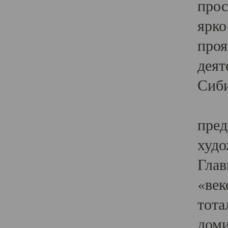
прос
ярко
проя
деят
Сиби
Одн
пред
худо
Глав
«век
тота
доми