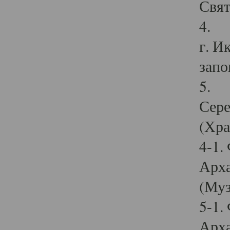
Свят
4. И
г. И
запо
5. И
Сере
(Хра
4-1.
Арха
(Муз
5-1.
Арха