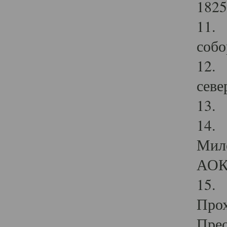
1825
11.
собо
12. 
севе
13.
14. 
Мило
АОК
15. 
Прох
Прео