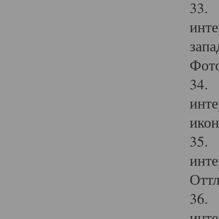
33. 
инте
запа
Фото
34. 
инте
икон
35. 
инте
Оттл
36. 
инте