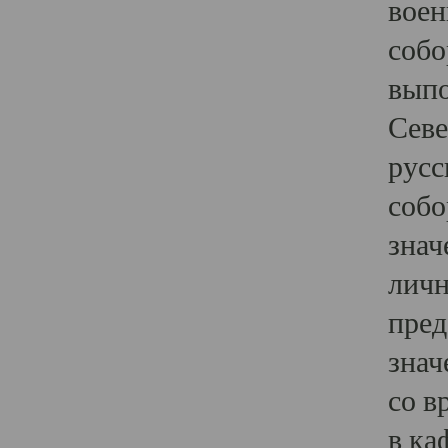
воен
собо
выпо
Севе
русс
собо
знач
личн
пред
знач
со в
в ка