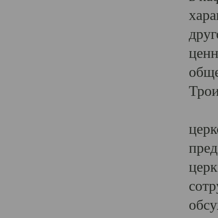
хара
друг
ценн
обще
Трои
Ярк
церк
пред
церк
сотр
обсу