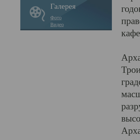
Галерея
годо
Фото
прав
Видео
кафе
Воз
Арха
Трои
град
масш
разр
высо
Арха