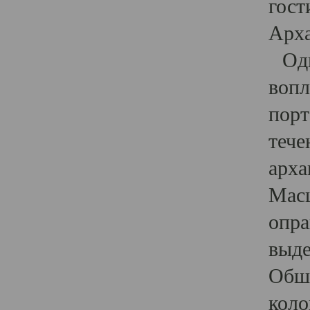
гост
Арха
Один
вопл
порт
тече
арха
Масш
опра
выде
Обши
коло