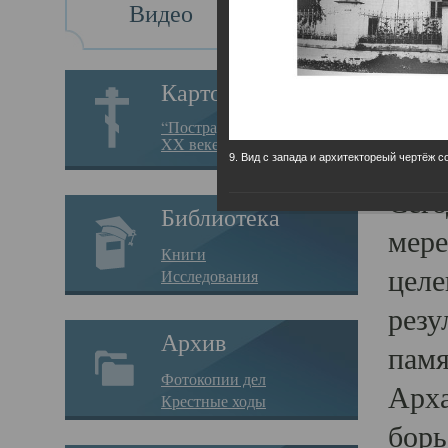
Видео
Св
Картотека
Свя
“Пострадавшие за веру в
XX веке на Севере”
23.12.
9. Вид с запада и архитектореый чертёж с
Сего
Библиотека
мере
Книги
целе
Исследования
резу
Архив
памя
Фотокопии дел
Арха
Крестные ходы
борь