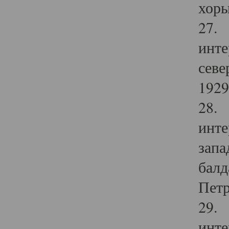
хоры
27. 
инте
севе
1929 
28. 
инте
запа
балд
Петр
29. 
инте