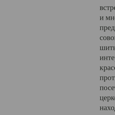
встр
и мн
пред
сово
шить
инте
крас
прот
посе
церк
нахо