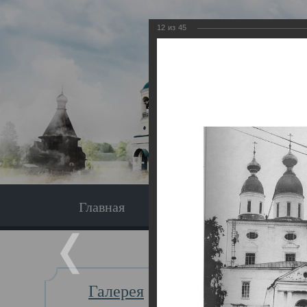
12
из
45
Главная
Экскурсия
Главная
Галерея