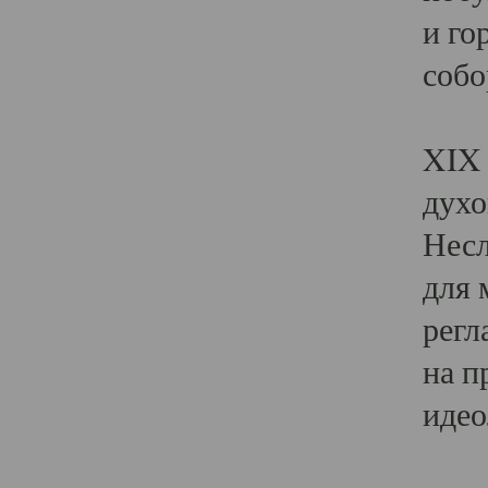
и го
собо
Явл
XIX 
духо
Несл
для 
регл
на п
идео
Поя