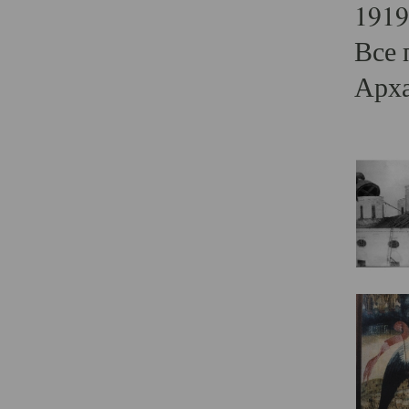
1919
Все 
Арха