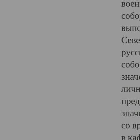
воен
собо
выпо
Севе
русс
собо
знач
личн
пред
знач
со в
в ка