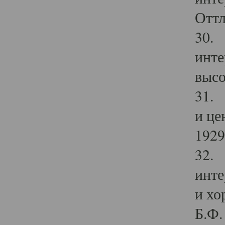
Оттл
30. 
инте
высо
31. 
и це
1929 
32. 
инте
и хо
Б.Ф. 