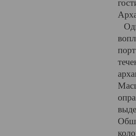
гост
Арха
Один
вопл
порт
тече
арха
Масш
опра
выде
Обши
коло