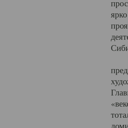
прос
ярко
проя
деят
Сиби
Одн
пред
худо
Глав
«век
тота
доми