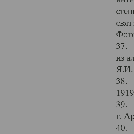
стен
свят
Фото
37. 
из а
Я.И. 
38. 
1919
39. 
г. А
40. 