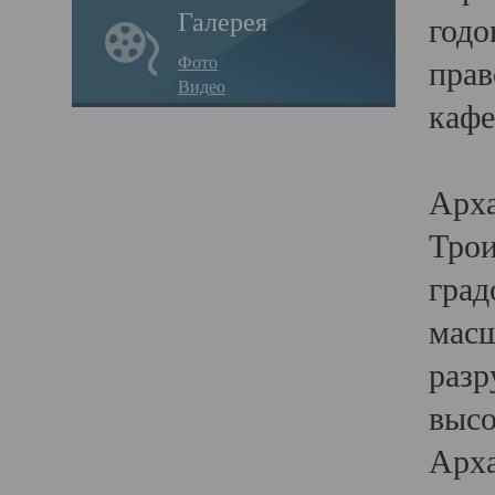
Галерея
годо
Фото
прав
Видео
кафе
Воз
Арха
Трои
град
масш
разр
высо
Арха