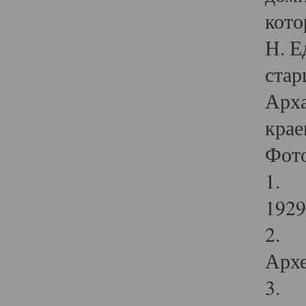
кото
Н. Е
стар
Арха
крае
Фот
1. С
1929 
2. Р
Архе
3. Ф