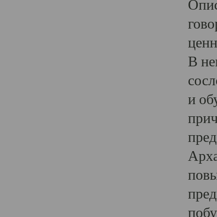
Опис
гово
ценн
В не
сосл
и об
прич
пред
Арха
повы
пред
побу