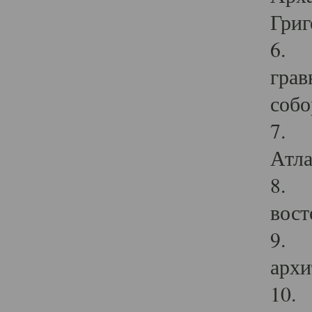
Григ
6. П
грав
собо
7. Г
Атла
8. С
вост
9. С
архи
10. 