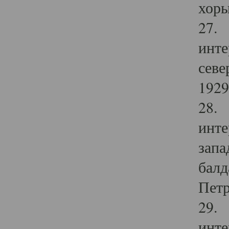
хоры
27. 
инте
севе
1929 
28. 
инте
запа
балд
Петр
29. 
инте