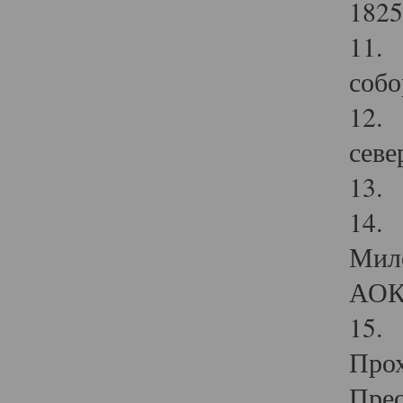
1825
11.
собо
12. 
севе
13.
14. 
Мило
АОК
15. 
Прох
Прео