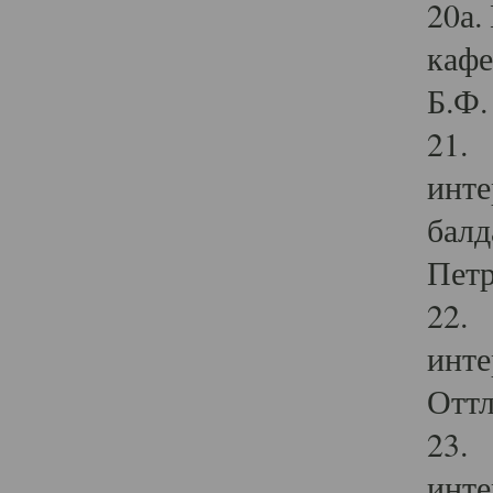
20а.
кафе
Б.Ф. 
21. 
инте
балд
Петр
22. 
инте
Оттл
23. 
инте