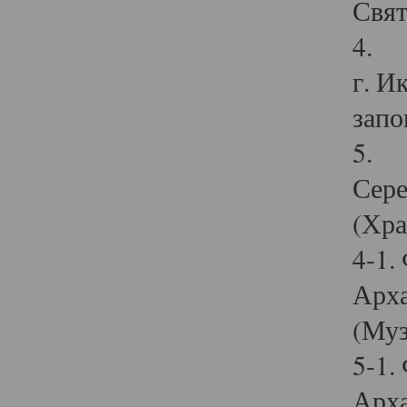
Свят
4. И
г. И
запо
5. И
Сере
(Хра
4-1.
Арха
(Муз
5-1.
Арха