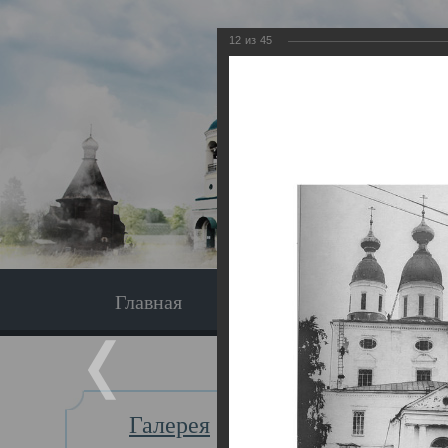
12
из
45
Главная
Экскурсия
Главная
Галерея