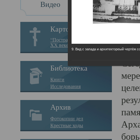
Видео
Св
Картотека
Свя
“Пострадавшие за веру в
XX веке на Севере”
23.12.
9. Вид с запада и архитектореый чертёж с
Сего
Библиотека
мере
Книги
целе
Исследования
резу
Архив
памя
Фотокопии дел
Арха
Крестные ходы
борь