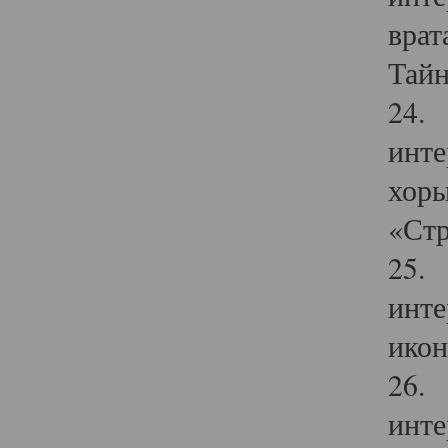
врат
Тайн
24. 
инте
хоры
«Стр
25. 
инте
икон
26. 
инте