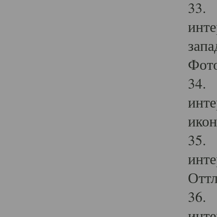
33. 
инте
запа
Фото
34. 
инте
икон
35. 
инте
Оттл
36. 
инте