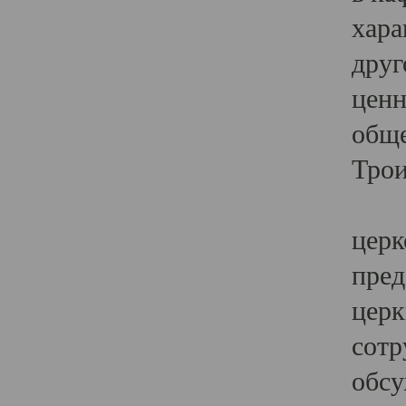
хара
друг
ценн
обще
Трои
Ярк
церк
пред
церк
сотр
обсу