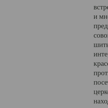
встр
и мн
пред
сово
шить
инте
крас
прот
посе
церк
нахо