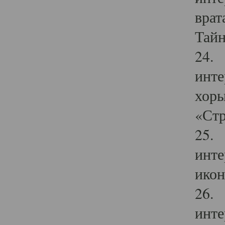
врат
Тайн
24. 
инте
хоры
«Стр
25. 
инте
икон
26. 
инте