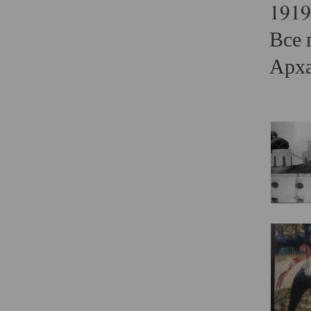
1919
Все 
Арха