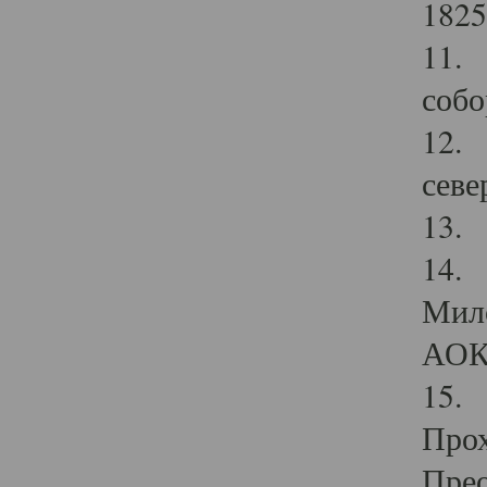
1825
11.
собо
12. 
севе
13.
14. 
Мило
АОК
15. 
Прох
Прео