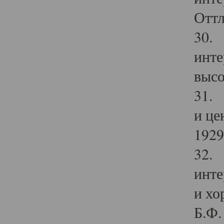
Оттл
30. 
инте
высо
31. 
и це
1929 
32. 
инте
и хо
Б.Ф. 