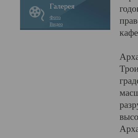
Галерея
годо
Фото
прав
Видео
кафе
Воз
Арха
Трои
град
масш
разр
высо
Арха