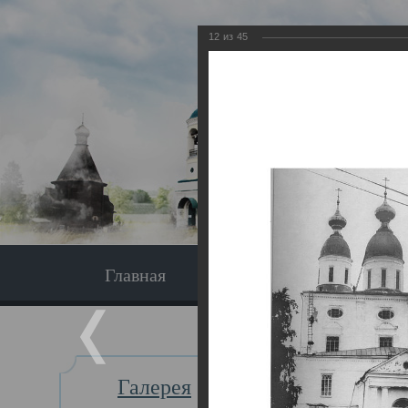
12
из
45
Главная
Экскурсия
Главная
Галерея