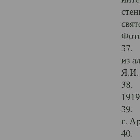
стен
свят
Фото
37. 
из а
Я.И. 
38. 
1919
39. 
г. А
40. 