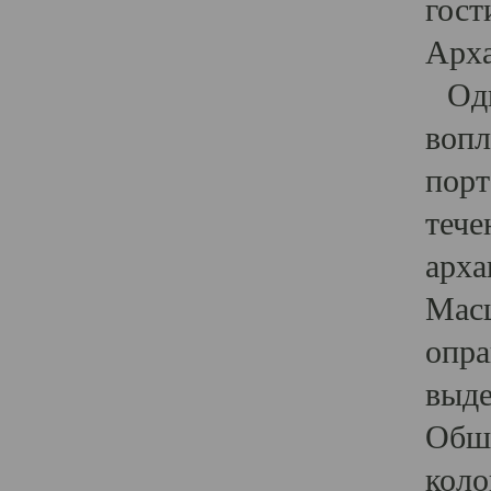
гост
Арха
Один
вопл
порт
тече
арха
Масш
опра
выде
Обши
коло