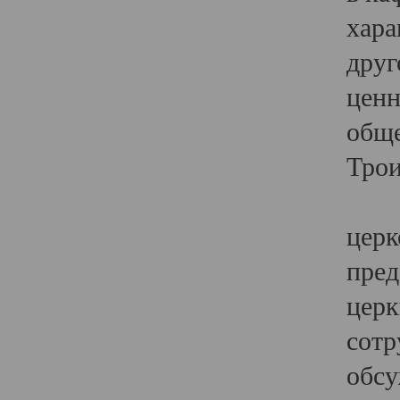
хара
друг
ценн
обще
Трои
Ярк
церк
пред
церк
сотр
обсу