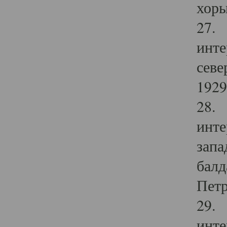
хоры
27. 
инте
севе
1929 
28. 
инте
запа
балд
Петр
29. 
инте