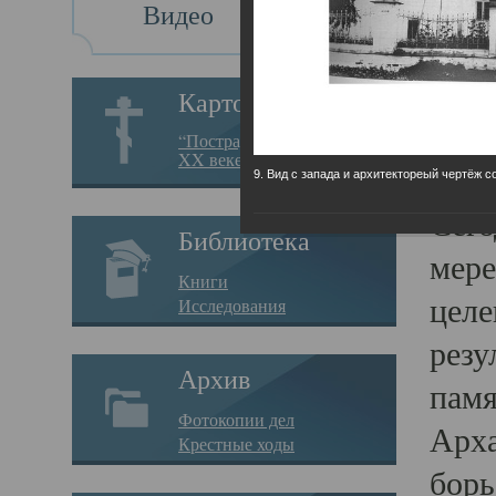
Видео
Св
Картотека
Свя
“Пострадавшие за веру в
XX веке на Севере”
23.12.
9. Вид с запада и архитектореый чертёж с
Сего
Библиотека
мере
Книги
целе
Исследования
резу
Архив
памя
Фотокопии дел
Арха
Крестные ходы
борь