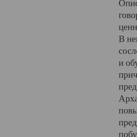
Опис
гово
ценн
В не
сосл
и об
прич
пред
Арха
повы
пред
побу