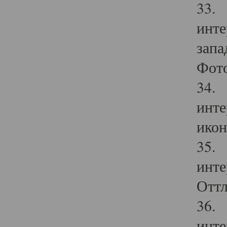
33. 
инте
запа
Фото
34. 
инте
икон
35. 
инте
Оттл
36. 
инте