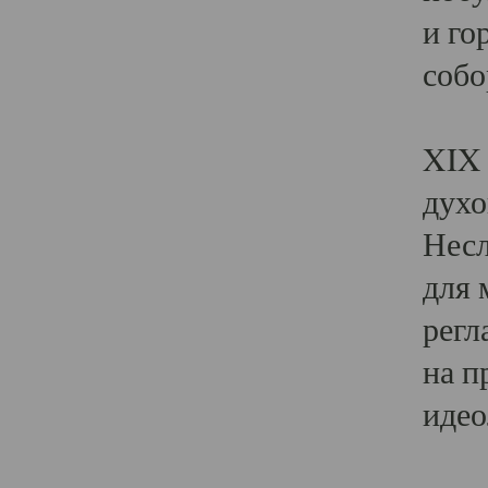
и го
собо
Явл
XIX 
духо
Несл
для 
регл
на п
идео
Поя