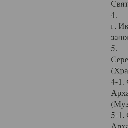
Свят
4. И
г. И
запо
5. И
Сере
(Хра
4-1.
Арха
(Муз
5-1.
Арха