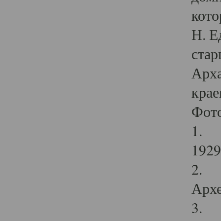
кото
Н. Е
стар
Арха
крае
Фот
1. С
1929 
2. Р
Архе
3. Ф