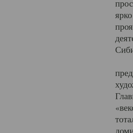
прос
ярко
проя
деят
Сиби
Одн
пред
худо
Глав
«век
тота
доми