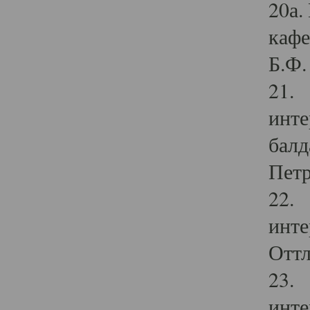
20а.
кафе
Б.Ф. 
21. 
инте
балд
Петр
22. 
инте
Оттл
23. 
инте