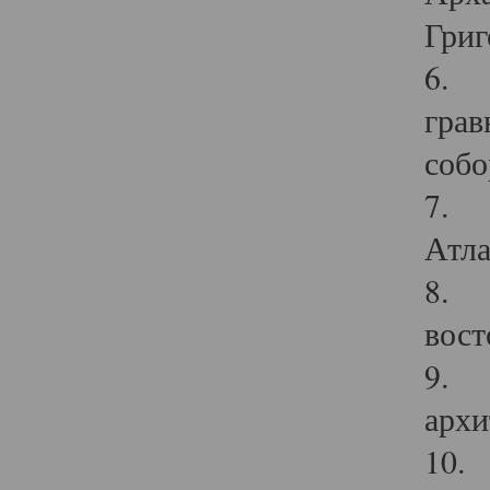
Григ
6. П
грав
собо
7. Г
Атла
8. С
вост
9. С
архи
10. 