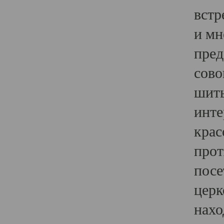
встр
и мн
пред
сово
шить
инте
крас
прот
посе
церк
нахо