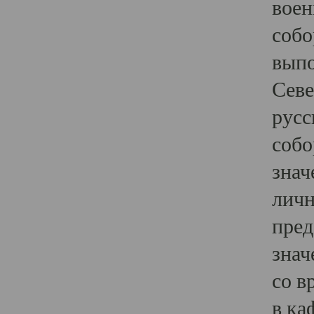
воен
собо
выпо
Севе
русс
собо
знач
личн
пред
знач
со в
в ка