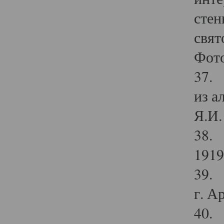
стен
свят
Фото
37. 
из а
Я.И. 
38. 
1919
39. 
г. А
40. 