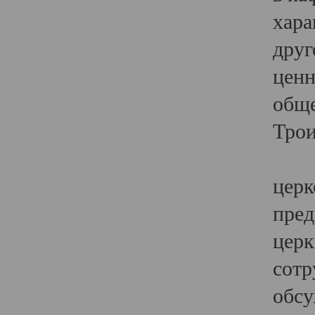
хара
друг
ценн
обще
Трои
Ярк
церк
пред
церк
сотр
обсу