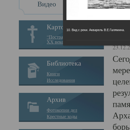
Видео
Св
Картотека
10. Вид с реки. Акварель В.Е.Галямина.
Свя
“Пострадавшие за веру в
XX веке на Севере”
23.12.
Сего
Библиотека
мере
Книги
целе
Исследования
резу
Архив
памя
Фотокопии дел
Арха
Крестные ходы
борь