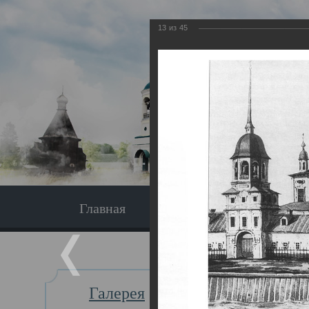
13
из
45
Главная
Экскурсия
Главная
Галерея