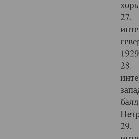
хоры
27. 
инте
севе
1929 
28. 
инте
запа
балд
Петр
29. 
инте