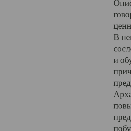
Опис
гово
ценн
В не
сосл
и об
прич
пред
Арха
повы
пред
побу