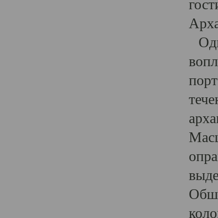
гост
Арха
Один
вопл
порт
тече
арха
Масш
опра
выде
Обши
коло