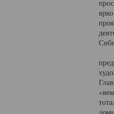
прос
ярко
проя
деят
Сиби
Одн
пред
худо
Глав
«век
тота
доми