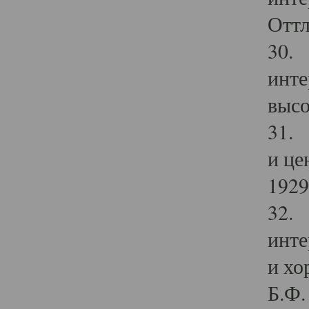
Оттл
30. 
инте
высо
31. 
и це
1929 
32. 
инте
и хо
Б.Ф. 