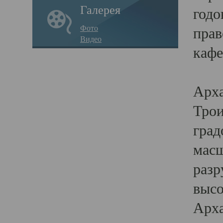
Галерея
годо
Фото
прав
Видео
кафе
Воз
Арха
Трои
град
масш
разр
высо
Арха