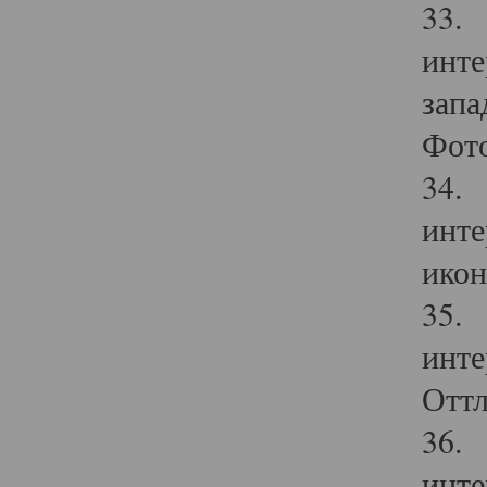
33. 
инте
запа
Фото
34. 
инте
икон
35. 
инте
Оттл
36. 
инте