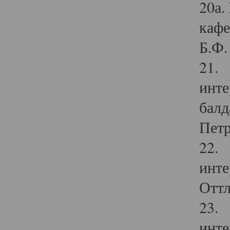
20а.
кафе
Б.Ф. 
21. 
инте
балд
Петр
22. 
инте
Оттл
23. 
инте