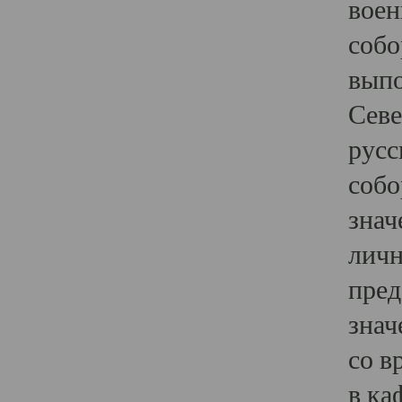
воен
собо
выпо
Севе
русс
собо
знач
личн
пред
знач
со в
в ка