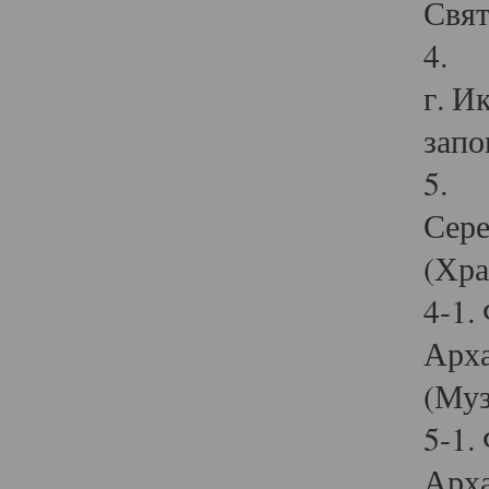
Свят
4. И
г. И
запо
5. И
Сере
(Хра
4-1.
Арха
(Муз
5-1.
Арха