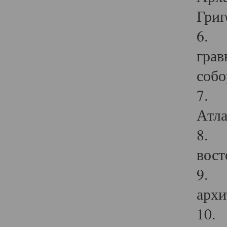
Григ
6. П
грав
собо
7. Г
Атла
8. С
вост
9. С
архи
10. 