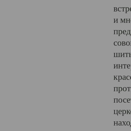
встр
и мн
пред
сово
шить
инте
крас
прот
посе
церк
нахо