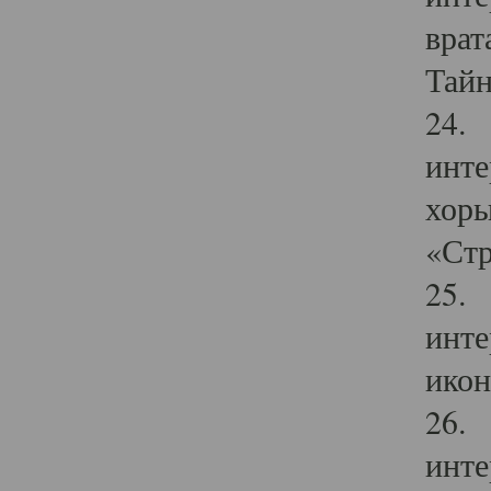
врат
Тайн
24. 
инте
хоры
«Стр
25. 
инте
икон
26. 
инте