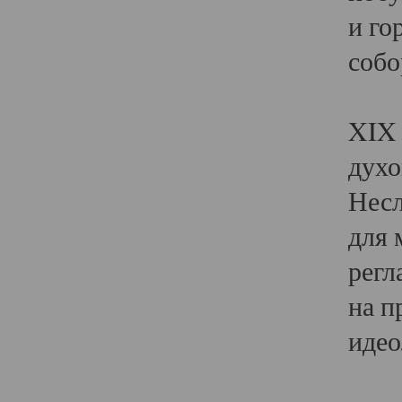
и го
собо
Явл
XIX 
духо
Несл
для 
регл
на п
идео
Поя