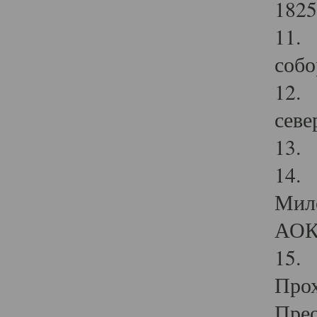
1825
11.
собо
12. 
севе
13.
14. 
Мило
АОК
15. 
Прох
Прео