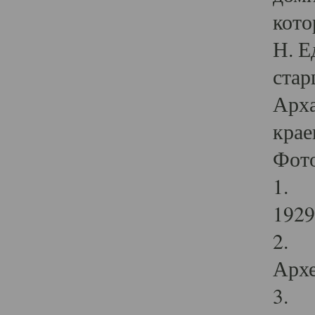
кото
Н. Е
стар
Арха
крае
Фот
1. С
1929 
2. Р
Архе
3. Ф