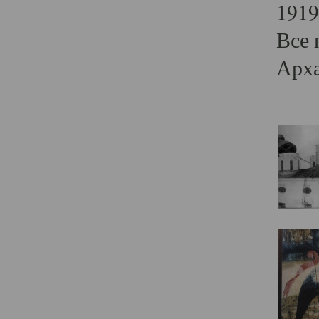
1919
Все 
Арха