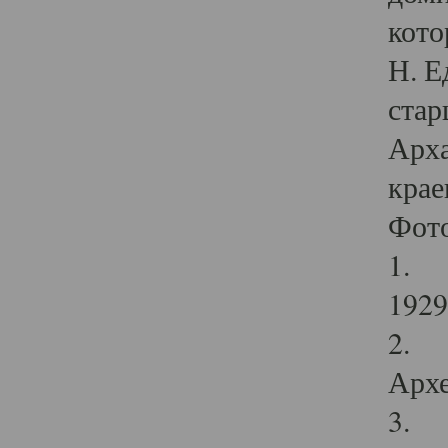
кото
Н. Е
стар
Арха
крае
Фот
1. С
1929 
2. Р
Архе
3. Ф