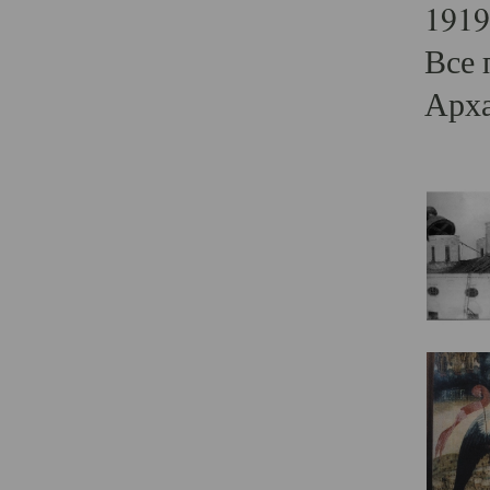
1919
Все 
Арха