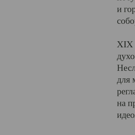
и го
собо
Явл
XIX 
духо
Несл
для 
регл
на п
идео
Поя