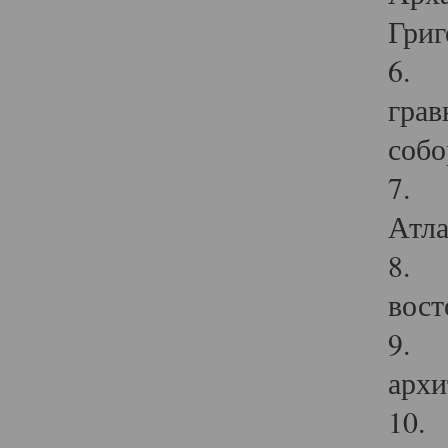
Григ
6. П
грав
собо
7. Г
Атла
8. С
вост
9. С
архи
10. 