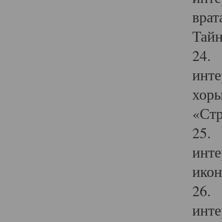
врат
Тайн
24. 
инте
хоры
«Стр
25. 
инте
икон
26. 
инте