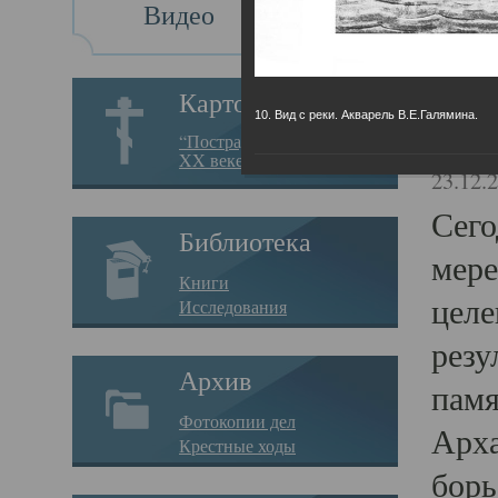
Видео
Св
Картотека
10. Вид с реки. Акварель В.Е.Галямина.
Свя
“Пострадавшие за веру в
XX веке на Севере”
23.12.
Сего
Библиотека
мере
Книги
целе
Исследования
резу
Архив
памя
Фотокопии дел
Арха
Крестные ходы
борь