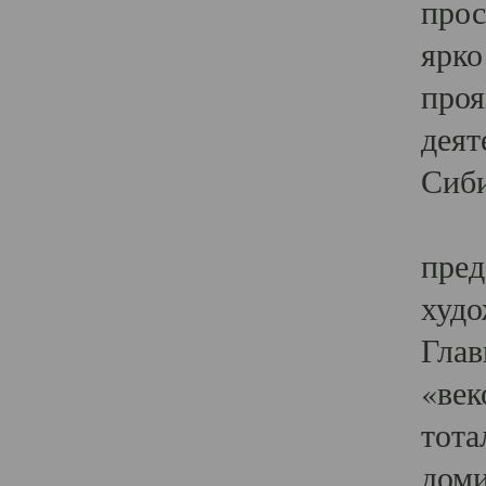
прос
ярко
проя
деят
Сиби
Одн
пред
худо
Глав
«век
тота
доми