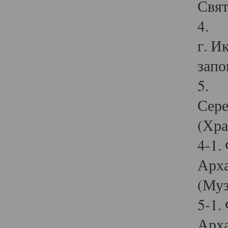
Свят
4. И
г. И
запо
5. И
Сере
(Хра
4-1.
Арха
(Муз
5-1.
Арха