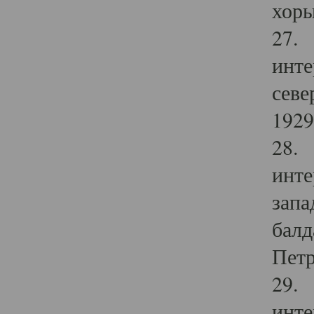
хоры
27. 
инте
севе
1929 
28. 
инте
запа
балд
Петр
29. 
инте