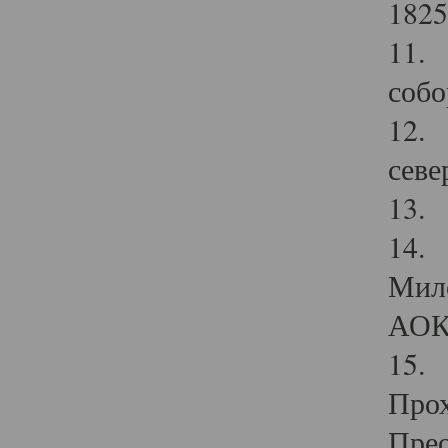
1825
11.
собо
12. 
севе
13.
14. 
Мило
АОК
15. 
Прох
Прео