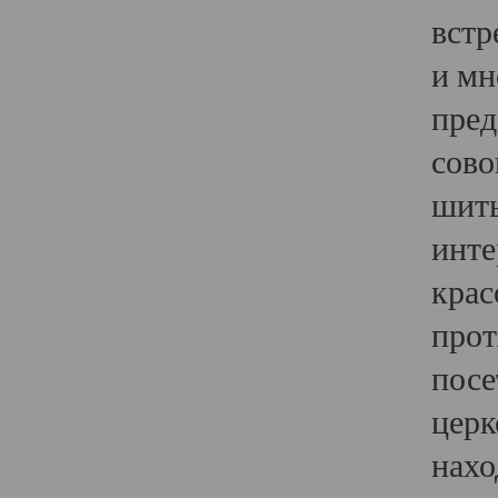
встр
и мн
пред
сово
шить
инте
крас
прот
посе
церк
нахо