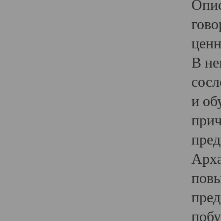
Опис
гово
ценн
В не
сосл
и об
прич
пред
Арха
повы
пред
побу