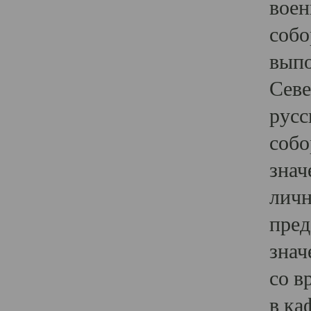
воен
собо
выпо
Севе
русс
собо
знач
личн
пред
знач
со в
в ка