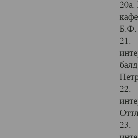
20а.
кафе
Б.Ф. 
21. 
инте
балд
Петр
22. 
инте
Оттл
23. 
инте