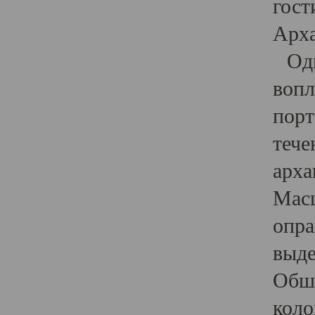
гост
Арха
Один
вопл
порт
тече
арха
Масш
опра
выде
Обши
коло