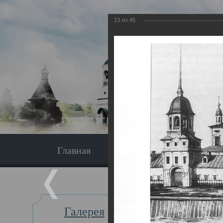
13
из
45
Главная
Экскурсия
Главная
Галерея