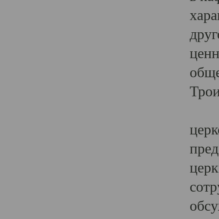
хара
друг
ценн
обще
Трои
Ярк
церк
пред
церк
сотр
обсу