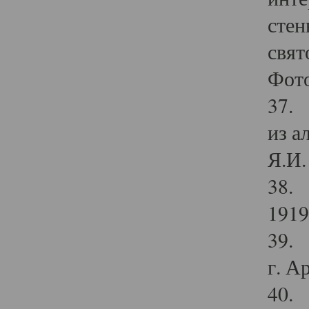
стен
свят
Фото
37. 
из а
Я.И. 
38. 
1919
39. 
г. А
40. 