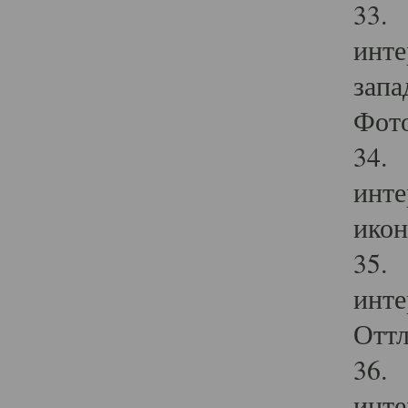
33. 
инте
запа
Фото
34. 
инте
икон
35. 
инте
Оттл
36. 
инте