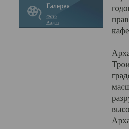
Галерея
годо
Фото
прав
Видео
кафе
Воз
Арха
Трои
град
масш
разр
высо
Арха