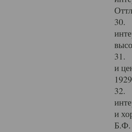
Оттл
30. 
инте
высо
31. 
и це
1929 
32. 
инте
и хо
Б.Ф. 