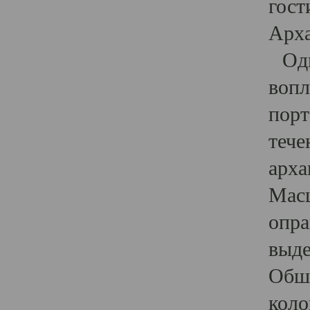
гост
Арха
Один
вопл
порт
тече
арха
Масш
опра
выде
Обши
коло