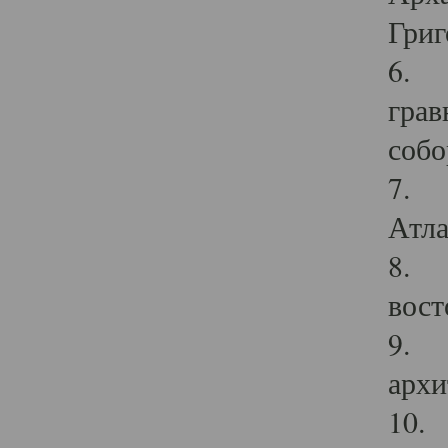
Григ
6. П
грав
собо
7. Г
Атла
8. С
вост
9. С
архи
10. 