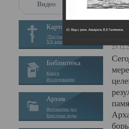
Видео
Св
Картотека
10. Вид с реки. Акварель В.Е.Галямина.
Свя
“Пострадавшие за веру в
XX веке на Севере”
23.12.
Сего
Библиотека
мере
Книги
целе
Исследования
резу
Архив
памя
Фотокопии дел
Арха
Крестные ходы
борь