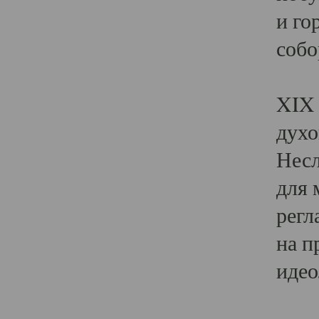
и го
собо
Явл
XIX 
духо
Несл
для 
регл
на п
идео
Поя