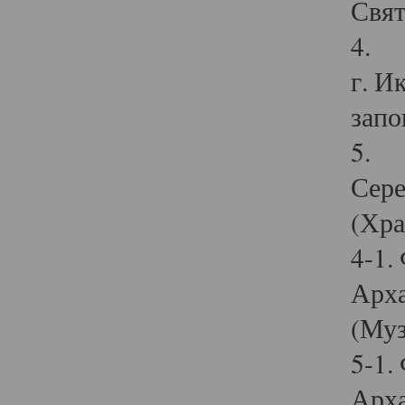
Свят
4. И
г. И
запо
5. И
Сере
(Хра
4-1.
Арха
(Муз
5-1.
Арха