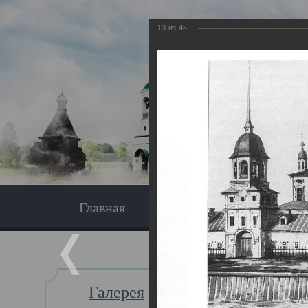
13
из
45
Главная
Экскурсия
Главная
Галерея