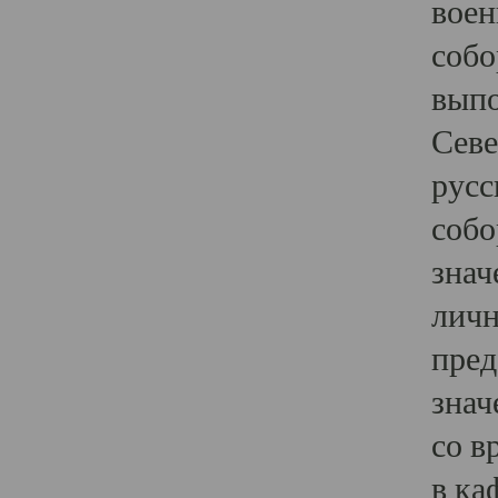
воен
собо
выпо
Севе
русс
собо
знач
личн
пред
знач
со в
в ка