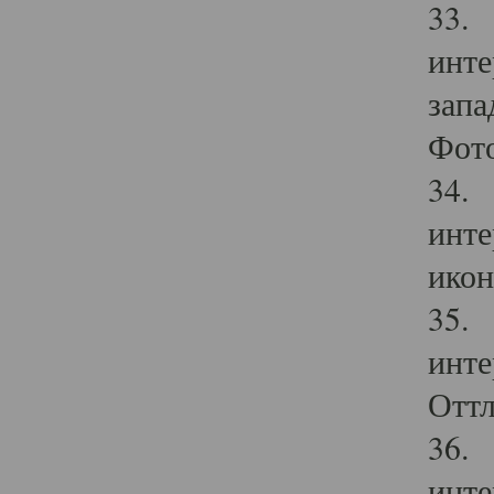
33. 
инте
запа
Фото
34. 
инте
икон
35. 
инте
Оттл
36. 
инте