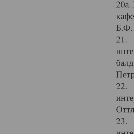
20а.
кафе
Б.Ф. 
21. 
инте
балд
Петр
22. 
инте
Оттл
23. 
инте