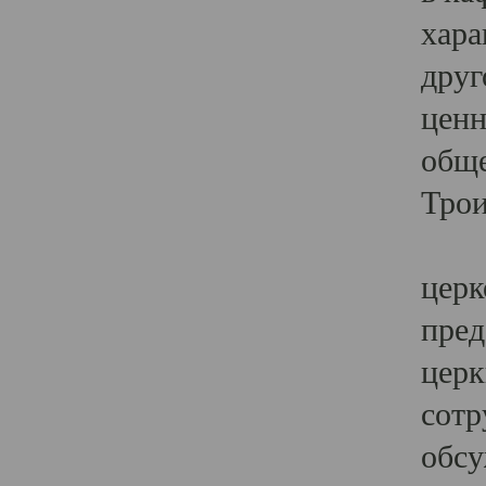
хара
друг
ценн
обще
Трои
Ярк
церк
пред
церк
сотр
обсу