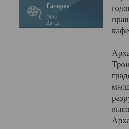
Галерея
годо
Фото
прав
Видео
кафе
Воз
Арха
Трои
град
масш
разр
высо
Арха