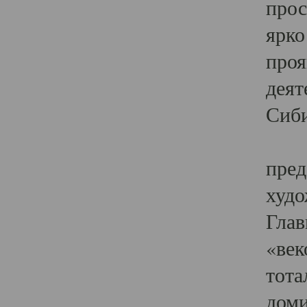
прос
ярко
проя
деят
Сиби
Одн
пред
худо
Глав
«век
тота
доми