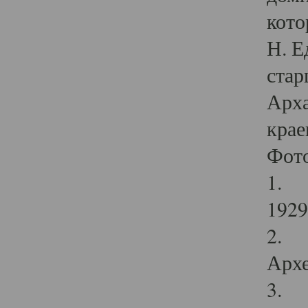
кото
Н. Е
стар
Арха
крае
Фот
1. С
1929 
2. Р
Архе
3. Ф