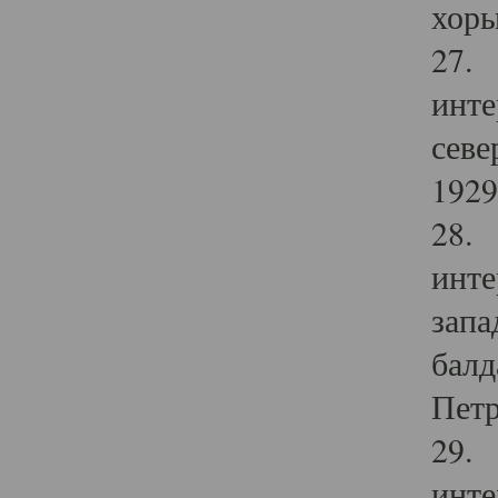
хоры
27. 
инте
севе
1929 
28. 
инте
запа
балд
Петр
29. 
инте