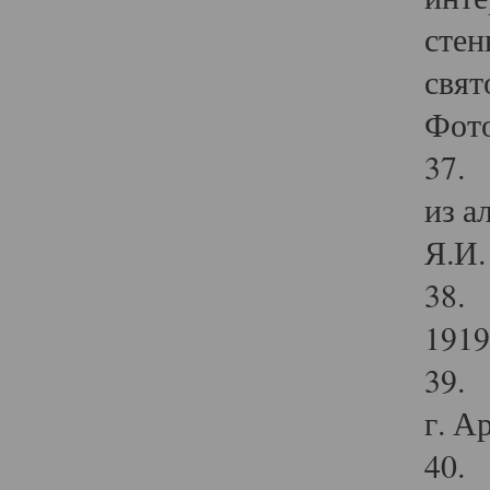
стен
свят
Фото
37. 
из а
Я.И. 
38. 
1919
39. 
г. А
40. 