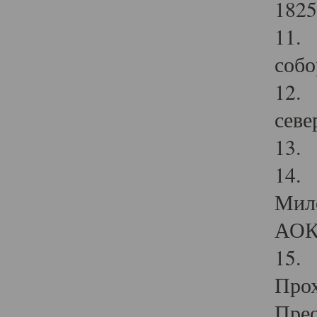
1825
11.
собо
12. 
севе
13.
14. 
Мило
АОК
15. 
Прох
Прео