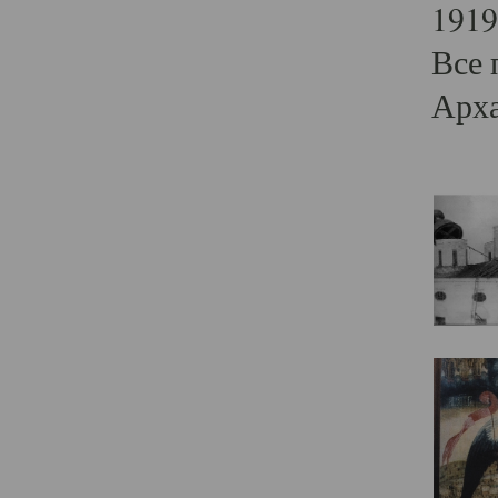
1919
Все 
Арха