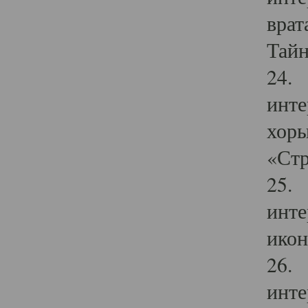
врат
Тайн
24. 
инте
хоры
«Стр
25. 
инте
икон
26. 
инте