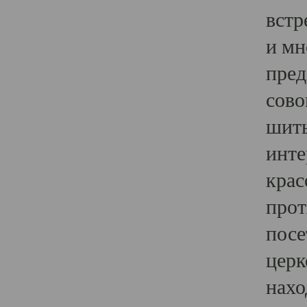
встр
и мн
пред
сово
шить
инте
крас
прот
посе
церк
нахо