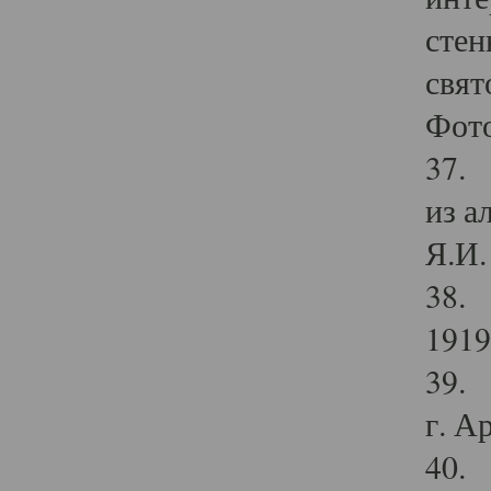
стен
свят
Фото
37. 
из а
Я.И. 
38. 
1919
39. 
г. А
40. 