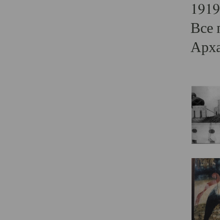
1919
Все 
Арха