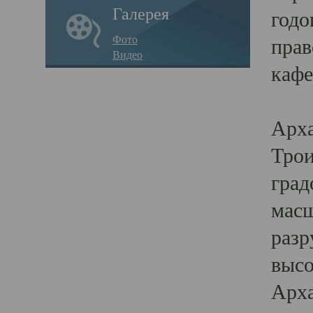
Галерея
годо
Фото
прав
Видео
кафе
Воз
Арха
Трои
град
масш
разр
высо
Арха