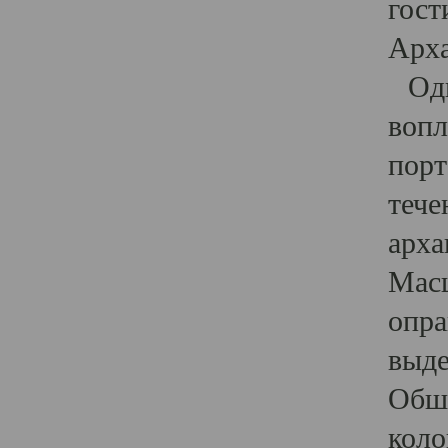
гост
Арха
Один
вопл
порт
тече
арха
Масш
опра
выде
Обши
коло