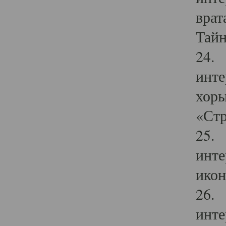
врат
Тайн
24. 
инте
хоры
«Стр
25. 
инте
икон
26. 
инте