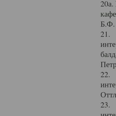
20а.
кафе
Б.Ф. 
21. 
инте
балд
Петр
22. 
инте
Оттл
23. 
инте