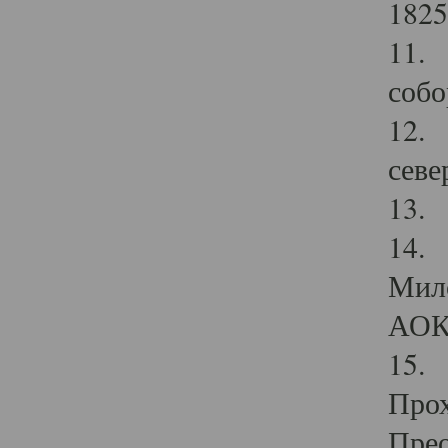
1825
11.
собо
12. 
севе
13.
14. 
Мило
АОК
15. 
Прох
Прео