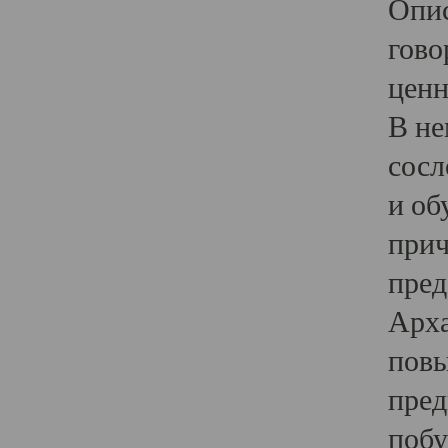
Опис
гово
ценн
В не
сосл
и об
прич
пред
Арха
повы
пред
побу