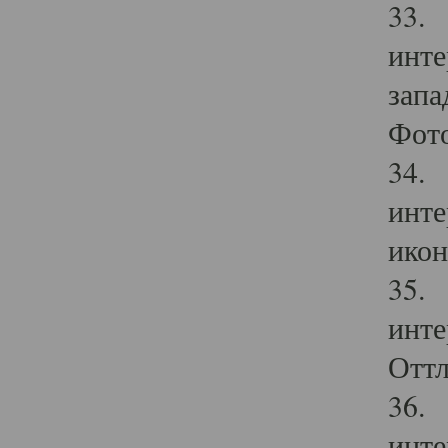
33. 
инте
запа
Фото
34. 
инте
икон
35. 
инте
Оттл
36. 
инте