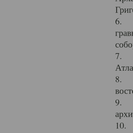
Григ
6. П
грав
собо
7. Г
Атла
8. С
вост
9. С
архи
10. 