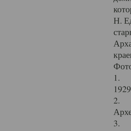
кото
Н. Е
стар
Арха
крае
Фот
1. С
1929 
2. Р
Архе
3. Ф