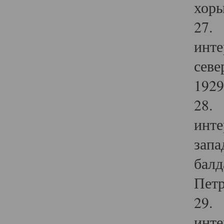
хоры
27. 
инте
севе
1929 
28. 
инте
запа
балд
Петр
29. 
инте