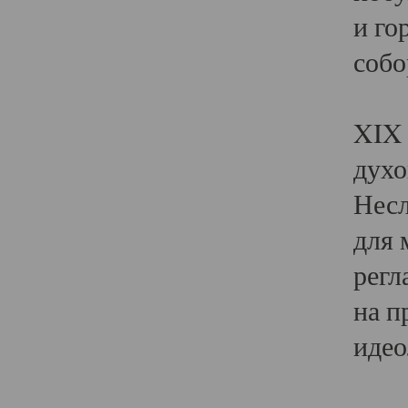
и го
собо
Явл
XIX 
духо
Несл
для 
регл
на п
идео
Поя