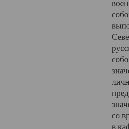
воен
собо
выпо
Севе
русс
собо
знач
личн
пред
знач
со в
в ка