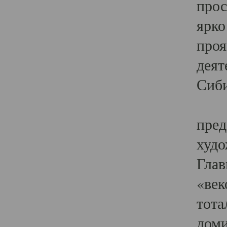
прос
ярко
проя
деят
Сиби
Одн
пред
худо
Глав
«век
тота
доми