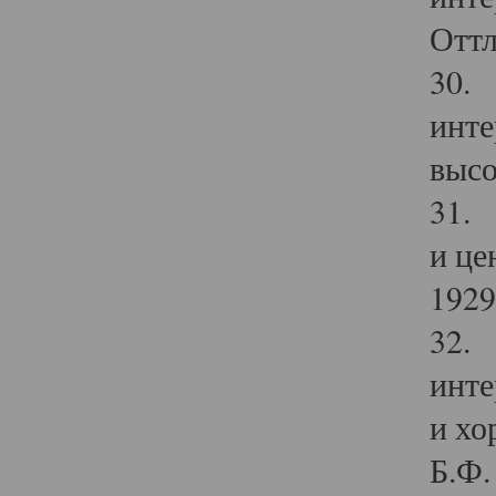
Оттл
30. 
инте
высо
31. 
и це
1929 
32. 
инте
и хо
Б.Ф. 