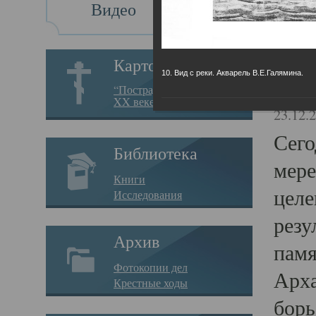
Видео
Св
Картотека
10. Вид с реки. Акварель В.Е.Галямина.
Свя
“Пострадавшие за веру в
XX веке на Севере”
23.12.
Сего
Библиотека
мере
Книги
целе
Исследования
резу
Архив
памя
Фотокопии дел
Арха
Крестные ходы
борь