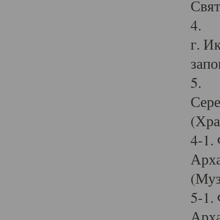
Свят
4. И
г. И
запо
5. И
Сере
(Хра
4-1.
Арха
(Муз
5-1.
Арха