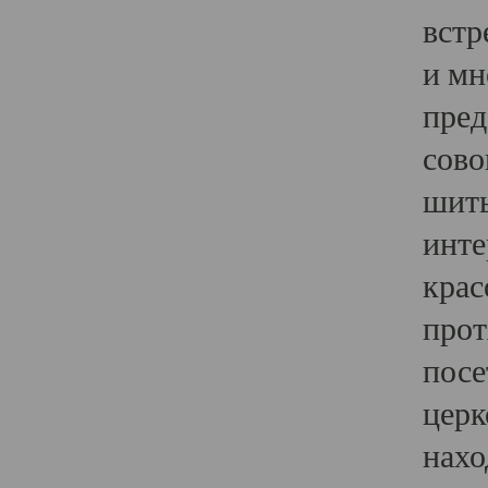
встр
и мн
пред
сово
шить
инте
крас
прот
посе
церк
нахо