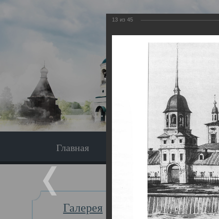
13
из
45
Главная
Экскурсия
Главная
Галерея