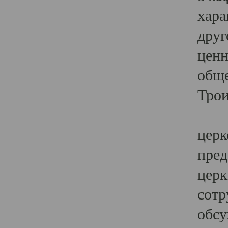
хара
друг
ценн
обще
Трои
Ярк
церк
пред
церк
сотр
обсу