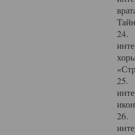
врат
Тайн
24. 
инте
хоры
«Стр
25. 
инте
икон
26. 
инте