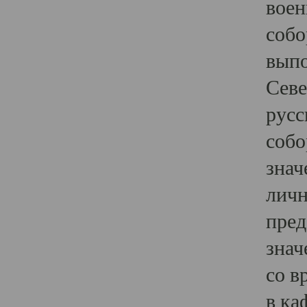
воен
собо
выпо
Севе
русс
собо
знач
личн
пред
знач
со в
в ка