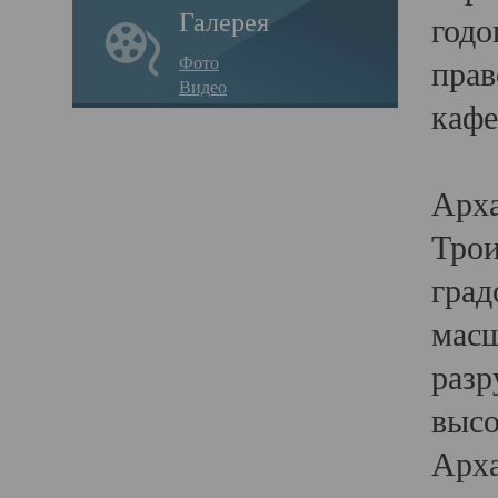
Галерея
годо
Фото
прав
Видео
кафе
Воз
Арха
Трои
град
масш
разр
высо
Арха