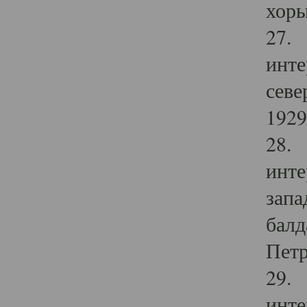
хоры
27. 
инте
севе
1929 
28. 
инте
запа
балд
Петр
29. 
инте