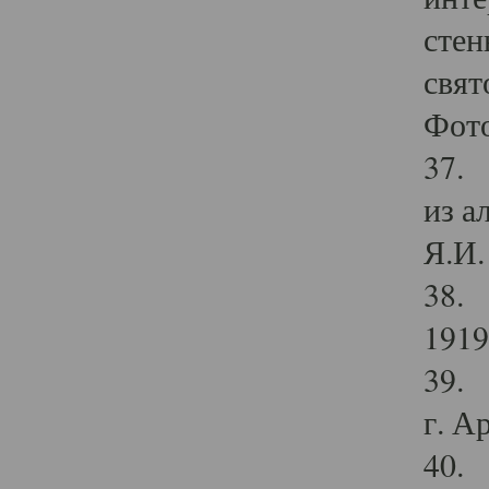
стен
свят
Фото
37. 
из а
Я.И. 
38. 
1919
39. 
г. А
40. 