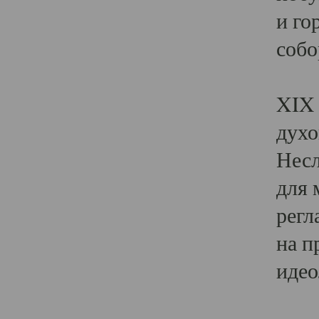
и го
собо
Явл
XIX 
духо
Несл
для 
регл
на п
идео
Поя