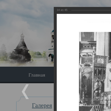
14
из
45
Главная
Экскурсия
Главная
Галерея