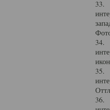
33. 
инте
запа
Фото
34. 
инте
икон
35. 
инте
Оттл
36. 
инте