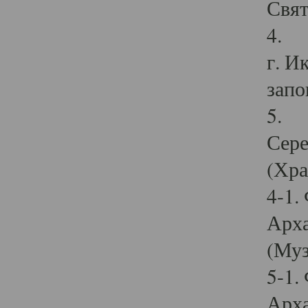
Свят
4. И
г. И
запо
5. И
Сере
(Хра
4-1.
Арха
(Муз
5-1.
Арха