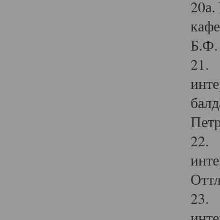
20а.
кафе
Б.Ф. 
21. 
инте
балд
Петр
22. 
инте
Оттл
23. 
инте