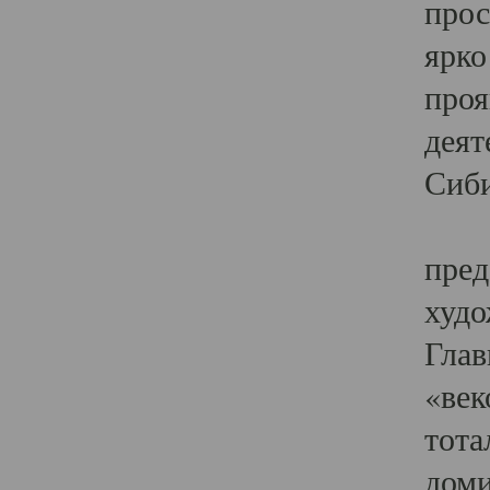
прос
ярко
проя
деят
Сиби
Одн
пред
худо
Глав
«век
тота
доми