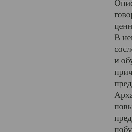
Опис
гово
ценн
В не
сосл
и об
прич
пред
Арха
повы
пред
побу