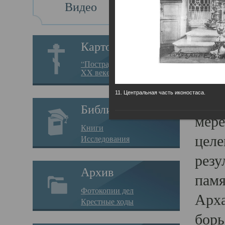
Видео
Св
Картотека
Свя
“Пострадавшие за веру в
XX веке на Севере”
23.12.
11. Центральная часть иконостаса.
Сего
Библиотека
мере
Книги
целе
Исследования
резу
Архив
памя
Фотокопии дел
Арха
Крестные ходы
борь