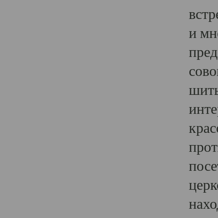
встр
и мн
пред
сово
шить
инте
крас
прот
посе
церк
нахо