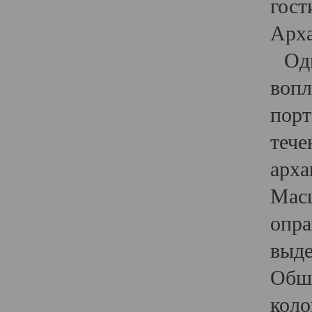
гост
Арха
Один
вопл
порт
тече
арха
Масш
опра
выде
Обши
коло