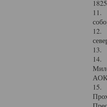
1825
11.
собо
12. 
севе
13.
14. 
Мило
АОК
15. 
Прох
Прео