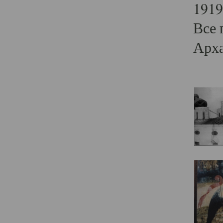
1919
Все 
Арха