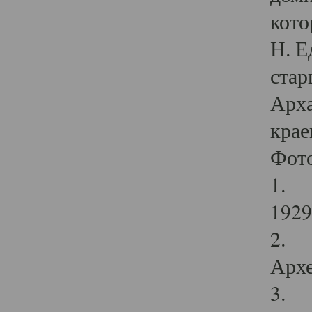
кото
Н. Е
стар
Арха
крае
Фот
1. С
1929 
2. Р
Архе
3. Ф