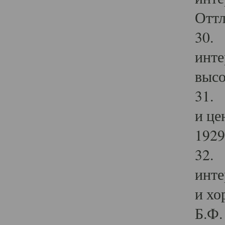
Оттл
30. 
инте
высо
31. 
и це
1929 
32. 
инте
и хо
Б.Ф. 