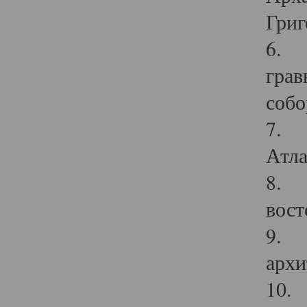
Григ
6. П
грав
собо
7. Г
Атла
8. С
вост
9. С
архи
10. 