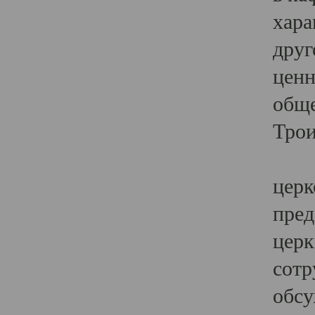
хара
друг
ценн
обще
Трои
Ярк
церк
пред
церк
сотр
обсу