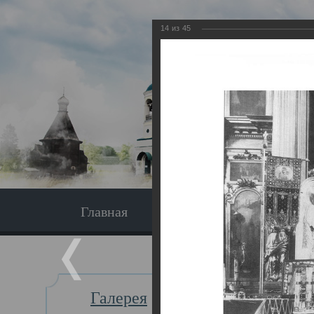
14
из
45
Главная
Экскурсия
Главная
Галерея