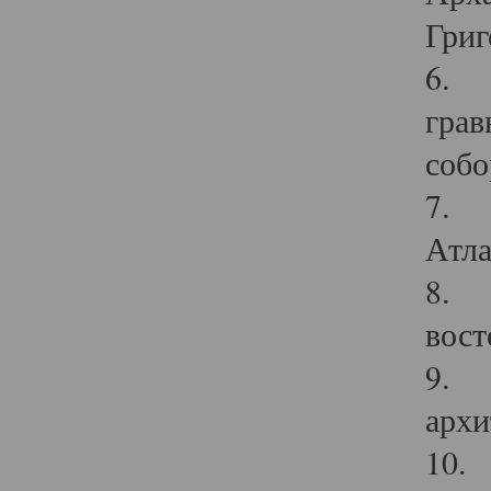
Григ
6. П
грав
собо
7. Г
Атла
8. С
вост
9. С
архи
10. 