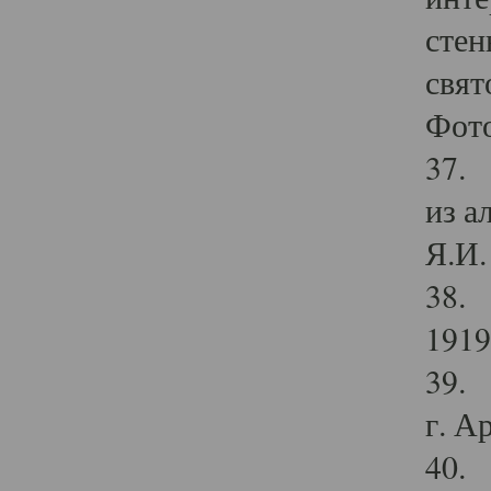
стен
свят
Фото
37. 
из а
Я.И. 
38. 
1919
39. 
г. А
40. 