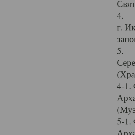
Свят
4. И
г. И
запо
5. И
Сере
(Хра
4-1.
Арха
(Муз
5-1.
Арха