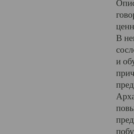
Опис
гово
ценн
В не
сосл
и об
прич
пред
Арха
повы
пред
побу