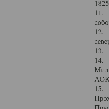
1825
11.
собо
12. 
севе
13.
14. 
Мило
АОК
15. 
Прох
Прео