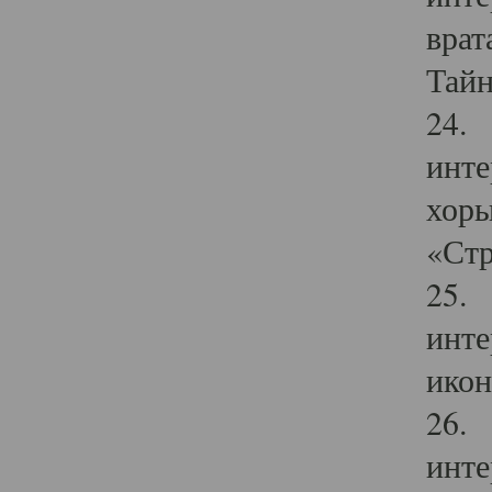
врат
Тайн
24. 
инте
хоры
«Стр
25. 
инте
икон
26. 
инте