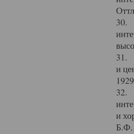
Оттл
30. 
инте
высо
31. 
и це
1929 
32. 
инте
и хо
Б.Ф. 