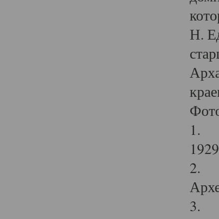
кото
Н. Е
стар
Арха
крае
Фот
1. С
1929 
2. Р
Архе
3. Ф