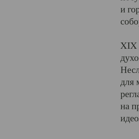
и го
собо
Явл
XIX 
духо
Несл
для 
регл
на п
идео
Поя