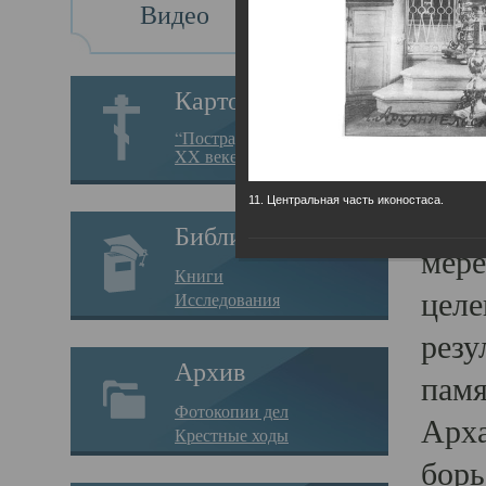
Видео
Св
Картотека
Свя
“Пострадавшие за веру в
XX веке на Севере”
23.12.
11. Центральная часть иконостаса.
Сего
Библиотека
мере
Книги
целе
Исследования
резу
Архив
памя
Фотокопии дел
Арха
Крестные ходы
борь