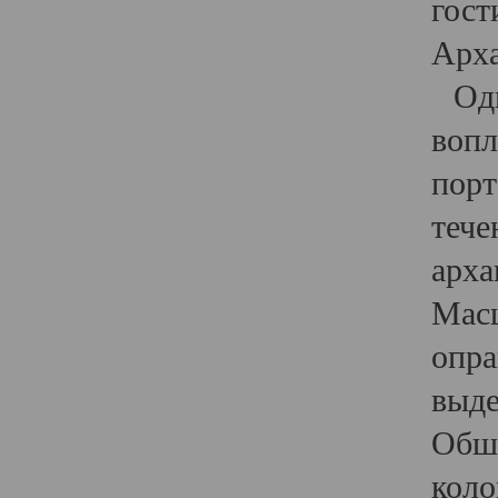
гост
Арха
Один
вопл
порт
тече
арха
Масш
опра
выде
Обши
коло