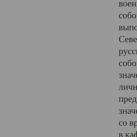
воен
собо
выпо
Севе
русс
собо
знач
личн
пред
знач
со в
в ка