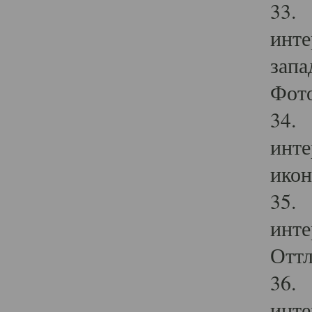
33. 
инте
запа
Фото
34. 
инте
икон
35. 
инте
Оттл
36. 
инте