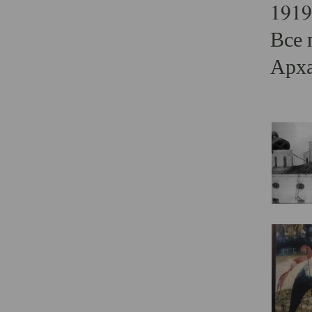
1919
Все 
Арха