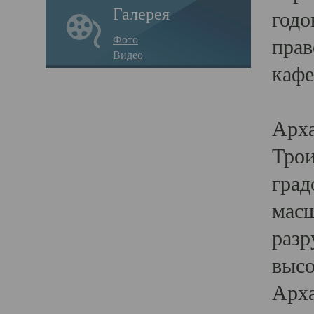
Галерея
годо
Фото
прав
Видео
кафе
Воз
Арха
Трои
град
масш
разр
высо
Арха