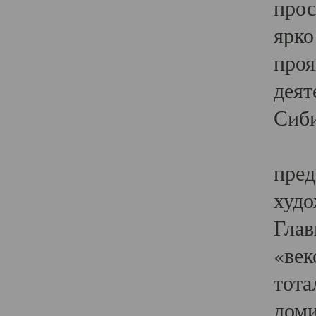
прос
ярко
проя
деят
Сиби
Одн
пред
худо
Глав
«век
тота
доми