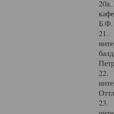
20а.
кафе
Б.Ф. 
21. 
инте
балд
Петр
22. 
инте
Оттл
23. 
инте