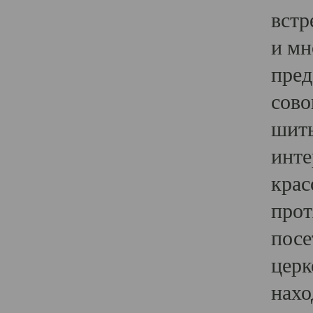
встр
и мн
пред
сово
шить
инте
крас
прот
посе
церк
нахо