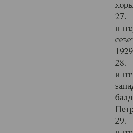
хоры
27. 
инте
севе
1929 
28. 
инте
запа
балд
Петр
29. 
инте