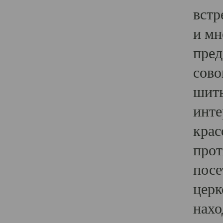
встр
и мн
пред
сово
шить
инте
крас
прот
посе
церк
нахо