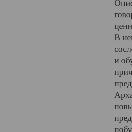
Опис
гово
ценн
В не
сосл
и об
прич
пред
Арха
повы
пред
побу