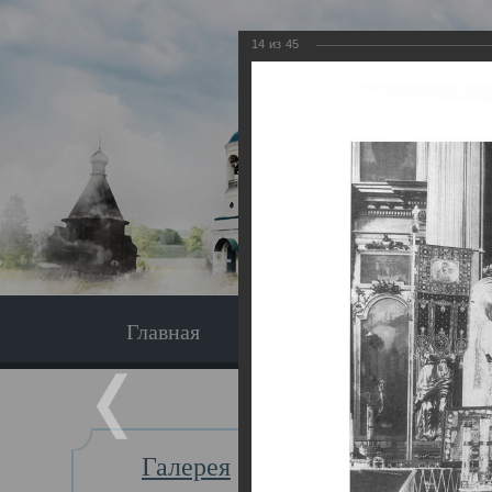
14
из
45
Главная
Экскурсия
Главная
Галерея