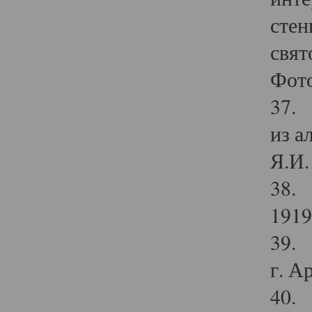
стен
свят
Фото
37. 
из а
Я.И. 
38. 
1919
39. 
г. А
40. 