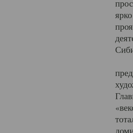
прос
ярко
проя
деят
Сиби
Одн
пред
худо
Глав
«век
тота
доми