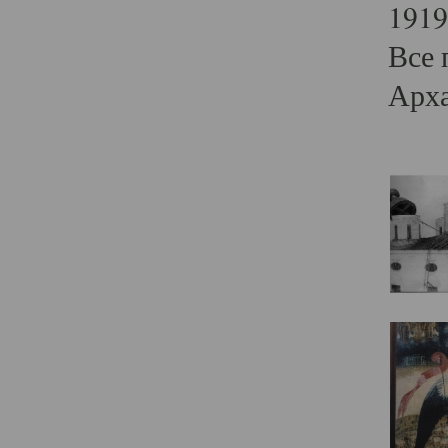
1919
Все 
Арха