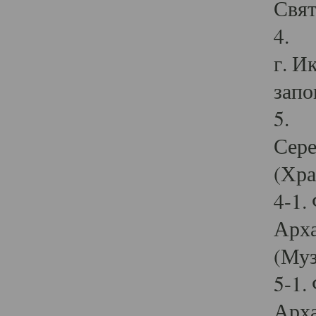
Свят
4. И
г. И
запо
5. И
Сере
(Хра
4-1.
Арха
(Муз
5-1.
Арха