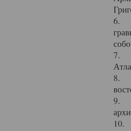
Григ
6. П
грав
собо
7. Г
Атла
8. С
вост
9. С
архи
10. 