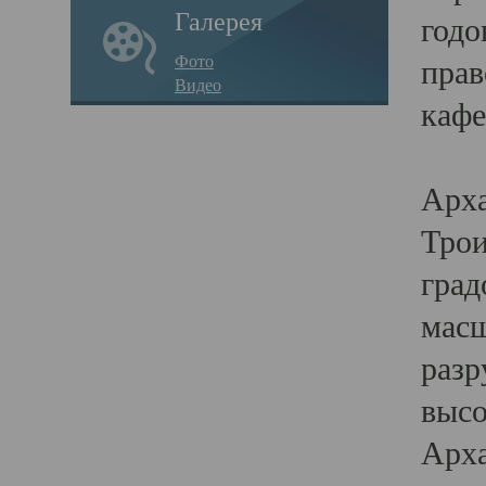
Галерея
годо
Фото
прав
Видео
кафе
Воз
Арха
Трои
град
масш
разр
высо
Арха