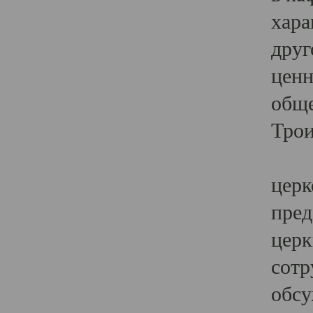
хара
друг
ценн
обще
Трои
Ярк
церк
пред
церк
сотр
обсу