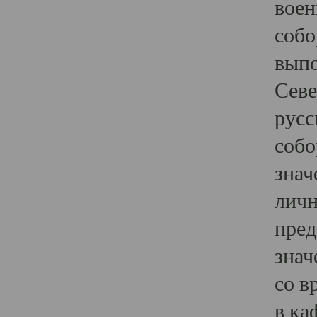
воен
собо
выпо
Севе
русс
собо
знач
личн
пред
знач
со в
в ка