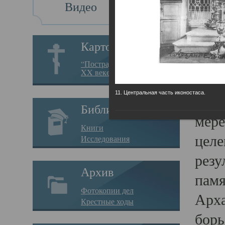
Видео
Св
Картотека
Свя
“Пострадавшие за веру в
XX веке на Севере”
23.12.
11. Центральная часть иконостаса.
Сего
Библиотека
мере
Книги
целе
Исследования
резу
Архив
памя
Фотокопии дел
Арха
Крестные ходы
борь