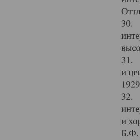
Оттл
30. 
инте
высо
31. 
и це
1929 
32. 
инте
и хо
Б.Ф. 