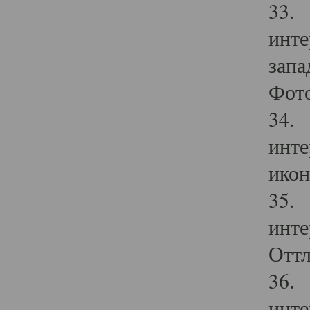
33. 
инте
запа
Фото
34. 
инте
икон
35. 
инте
Оттл
36. 
инте