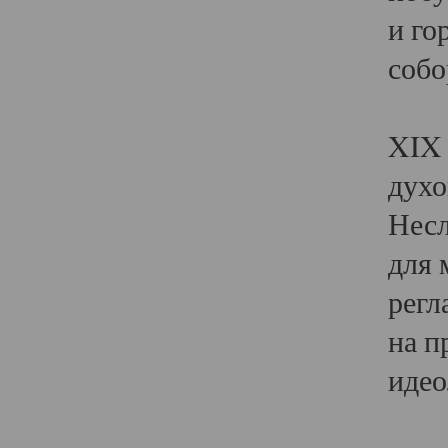
и го
собо
Явл
XIX 
духо
Несл
для 
регл
на п
идео
Поя