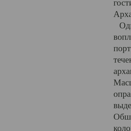
гост
Арха
Один
вопл
порт
тече
арха
Масш
опра
выде
Обши
коло