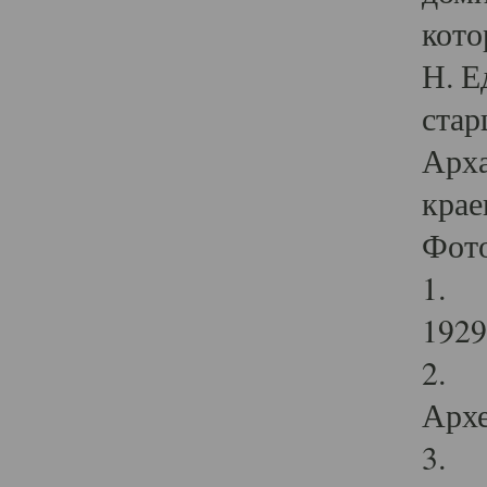
кото
Н. Е
стар
Арха
крае
Фот
1. С
1929 
2. Р
Архе
3. Ф