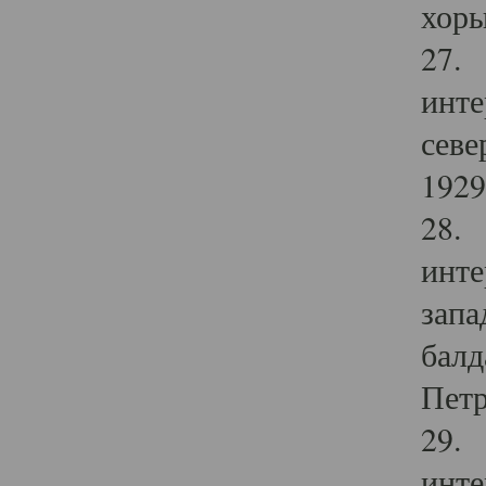
хоры
27. 
инте
севе
1929 
28. 
инте
запа
балд
Петр
29. 
инте