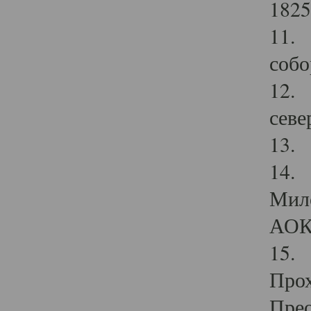
1825
11.
собо
12. 
севе
13.
14. 
Мило
АОК
15. 
Прох
Прео