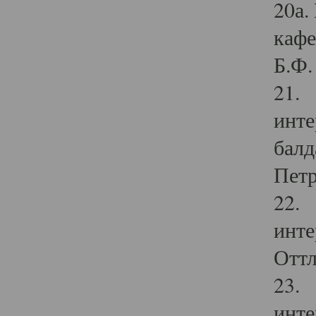
20а.
кафе
Б.Ф. 
21. 
инте
балд
Петр
22. 
инте
Оттл
23. 
инте