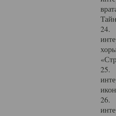
врат
Тайн
24. 
инте
хоры
«Стр
25. 
инте
икон
26. 
инте