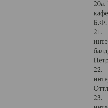
20а.
кафе
Б.Ф. 
21. 
инте
балд
Петр
22. 
инте
Оттл
23. 
инте