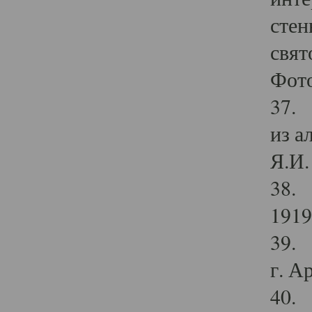
стен
свят
Фото
37. 
из а
Я.И. 
38. 
1919
39. 
г. А
40. 