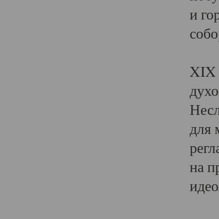
и го
собо
Явл
XIX 
духо
Несл
для 
регл
на п
идео
Поя