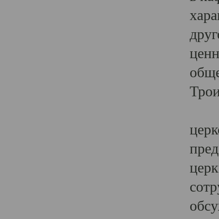
хара
друг
ценн
обще
Трои
Ярк
церк
пред
церк
сотр
обсу