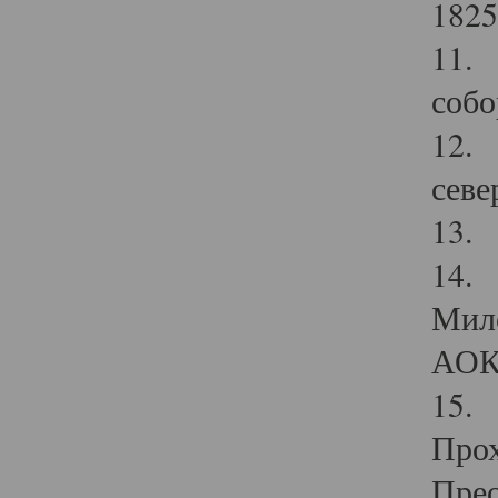
1825
11.
собо
12. 
севе
13.
14. 
Мило
АОК
15. 
Прох
Прео