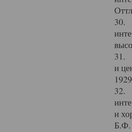
Оттл
30. 
инте
высо
31. 
и це
1929 
32. 
инте
и хо
Б.Ф. 