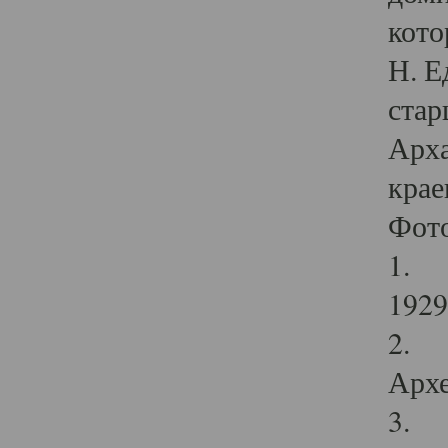
кото
Н. Е
стар
Арха
крае
Фот
1. С
1929 
2. Р
Архе
3. Ф