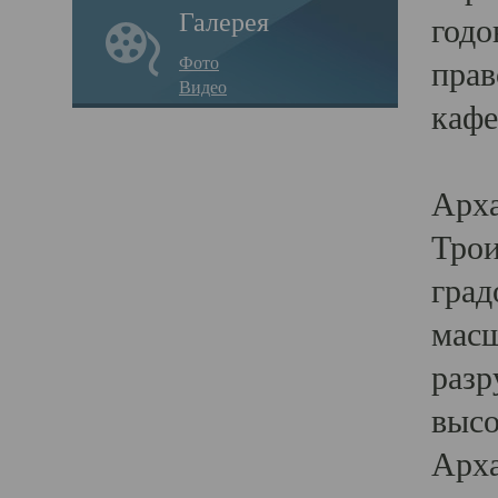
Галерея
годо
Фото
прав
Видео
кафе
Воз
Арха
Трои
град
масш
разр
высо
Арха