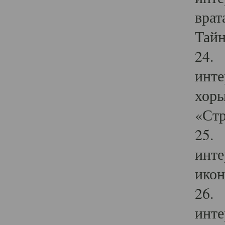
врат
Тайн
24. 
инте
хоры
«Стр
25. 
инте
икон
26. 
инте