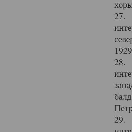
хоры
27. 
инте
севе
1929 
28. 
инте
запа
балд
Петр
29. 
инте