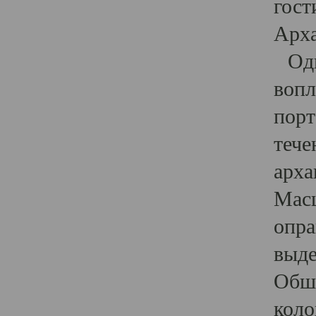
гост
Арха
Один
вопл
порт
тече
арха
Масш
опра
выде
Обши
коло