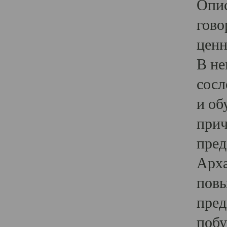
Опис
гово
ценн
В не
сосл
и об
прич
пред
Арха
повы
пред
побу