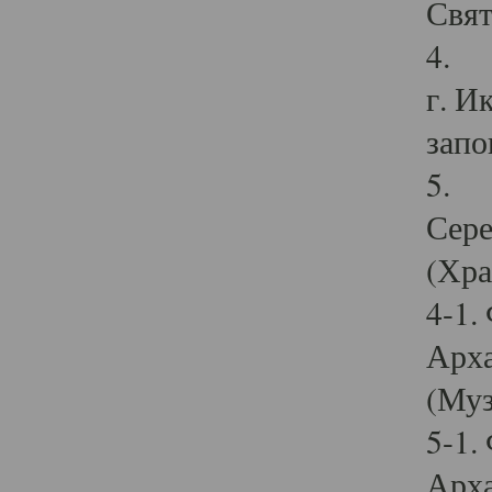
Свят
4. И
г. И
запо
5. И
Сере
(Хра
4-1.
Арха
(Муз
5-1.
Арха