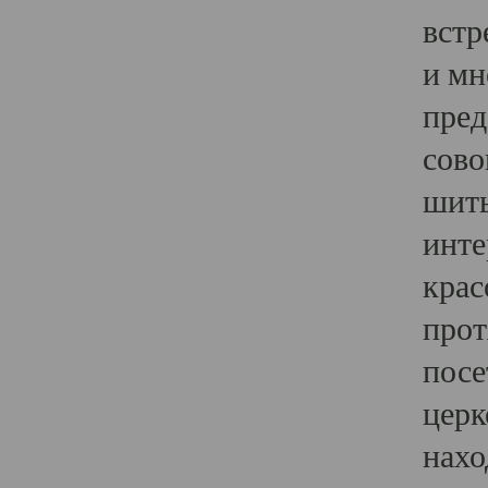
встр
и мн
пред
сово
шить
инте
крас
прот
посе
церк
нахо