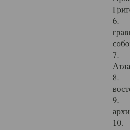
Григ
6. П
грав
собо
7. Г
Атла
8. С
вост
9. С
архи
10. 