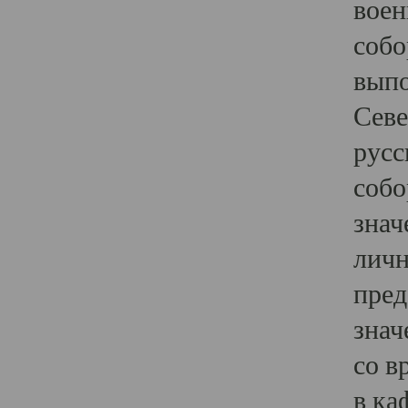
воен
собо
выпо
Севе
русс
собо
знач
личн
пред
знач
со в
в ка