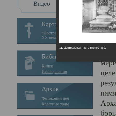
Видео
Св
Картотека
Свя
“Пострадавшие за веру в
XX веке на Севере”
23.12.
11. Центральная часть иконостаса.
Сего
Библиотека
мере
Книги
целе
Исследования
резу
Архив
памя
Фотокопии дел
Арха
Крестные ходы
борь