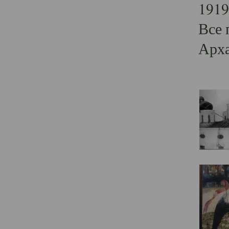
1919
Все 
Арха