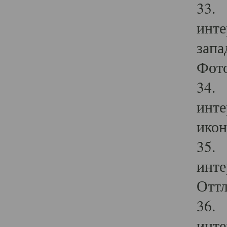
33. 
инте
запа
Фото
34. 
инте
икон
35. 
инте
Оттл
36. 
инте