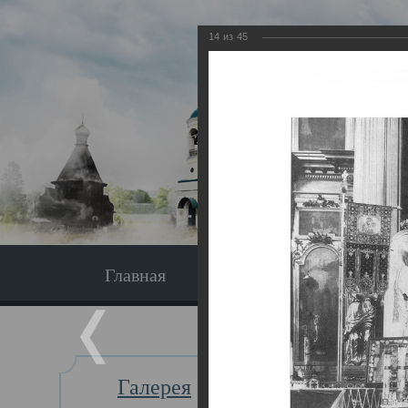
14
из
45
Главная
Экскурсия
Главная
Галерея