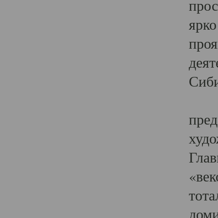
прос
ярко
проя
деят
Сиби
Одн
пред
худо
Глав
«век
тота
доми