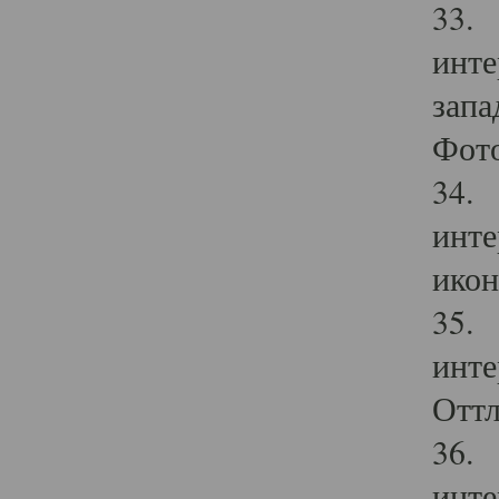
33. 
инте
запа
Фото
34. 
инте
икон
35. 
инте
Оттл
36. 
инте