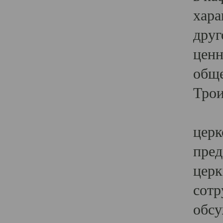
хара
друг
ценн
обще
Трои
Ярк
церк
пред
церк
сотр
обсу