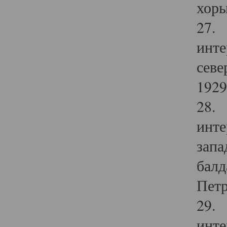
хоры
27. 
инте
севе
1929 
28. 
инте
запа
балд
Петр
29. 
инте