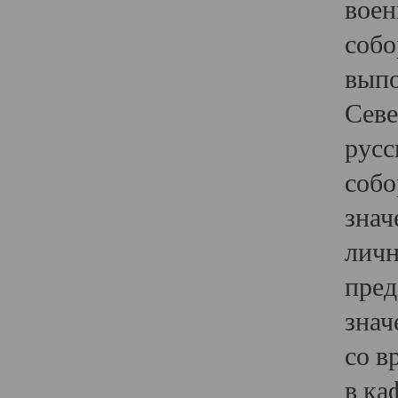
воен
собо
выпо
Севе
русс
собо
знач
личн
пред
знач
со в
в ка