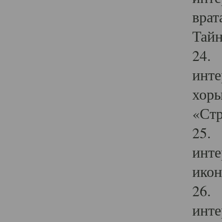
врат
Тайн
24. 
инте
хоры
«Стр
25. 
инте
икон
26. 
инте