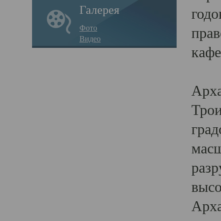
Галерея
годо
Фото
прав
Видео
кафе
Воз
Арха
Трои
град
масш
разр
высо
Арха