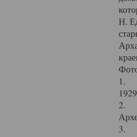
кото
Н. Е
стар
Арха
крае
Фот
1. С
1929 
2. Р
Архе
3. Ф