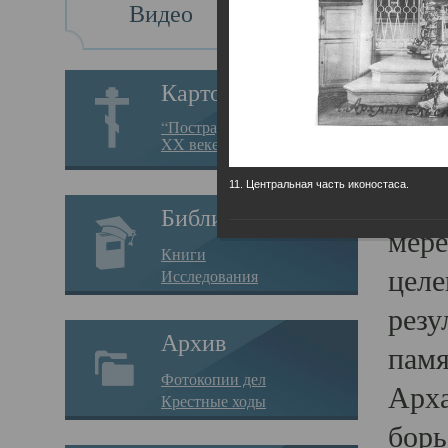
Видео
Св
Картотека
Свя
“Пострадавшие за веру в
XX веке на Севере”
23.12.
11. Центральная часть иконостаса.
Сего
Библиотека
мере
Книги
целе
Исследования
резу
Архив
памя
Фотокопии дел
Арха
Крестные ходы
борь