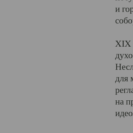
и го
собо
Явл
XIX 
духо
Несл
для 
регл
на п
идео
Поя