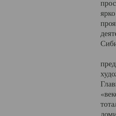
прос
ярко
проя
деят
Сиби
Одн
пред
худо
Глав
«век
тота
доми