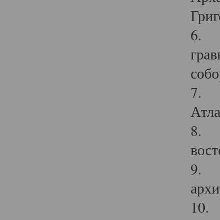
Григ
6. П
грав
собо
7. Г
Атла
8. С
вост
9. С
архи
10. 