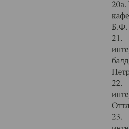
20а.
кафе
Б.Ф. 
21. 
инте
балд
Петр
22. 
инте
Оттл
23. 
инте