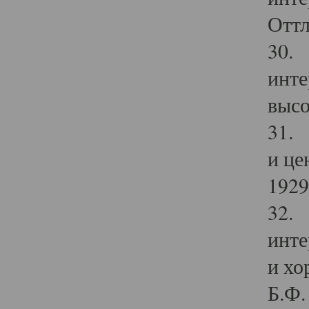
Оттл
30. 
инте
высо
31. 
и це
1929 
32. 
инте
и хо
Б.Ф. 