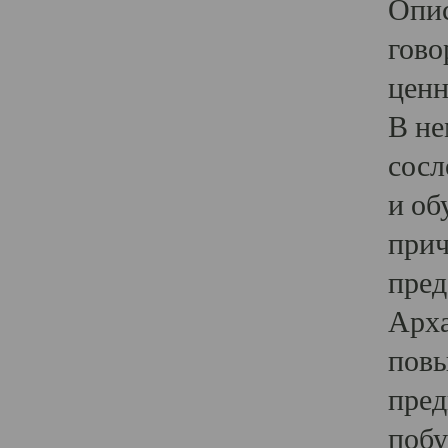
Опис
гово
ценн
В не
сосл
и об
прич
пред
Арха
повы
пред
побу