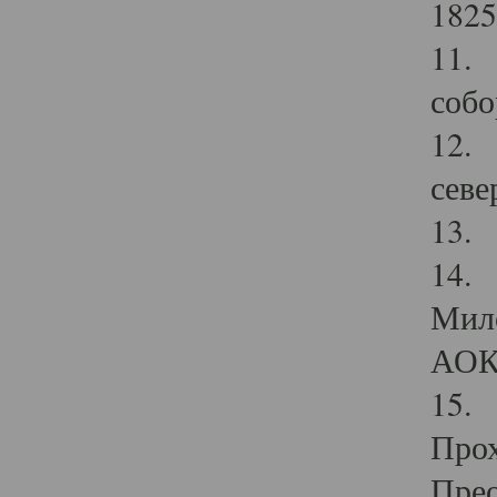
1825
11.
собо
12. 
севе
13.
14. 
Мило
АОК
15. 
Прох
Прео