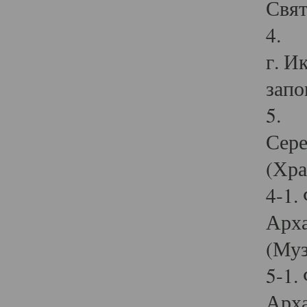
Свят
4. И
г. И
запо
5. И
Сере
(Хра
4-1.
Арха
(Муз
5-1.
Арха