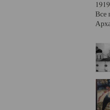
1919
Все 
Арха