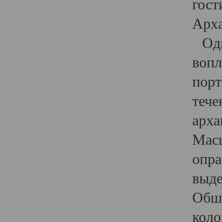
гост
Арха
Один
вопл
порт
тече
арха
Масш
опра
выде
Обши
коло