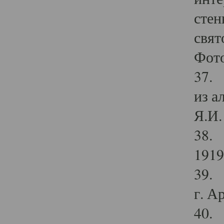
стен
свят
Фото
37. 
из а
Я.И. 
38. 
1919
39. 
г. А
40. 