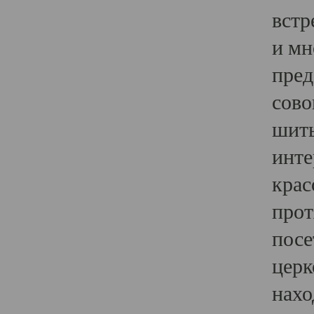
встр
и мн
пред
сово
шить
инте
крас
прот
посе
церк
нахо