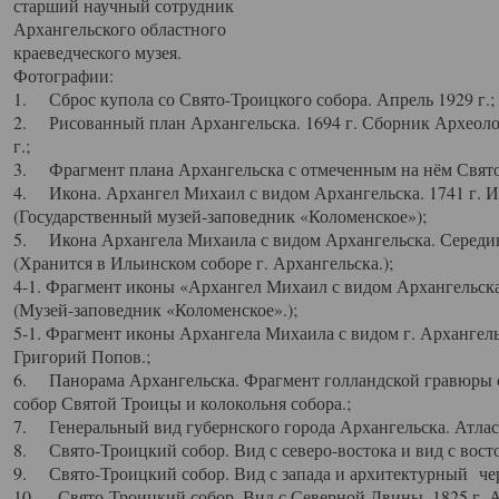
старший научный сотрудник
Архангельского областного
краеведческого музея.
Фотографии:
1. Сброс купола со Свято-Троицкого собора. Апрель 1929 г.;
2. Рисованный план Архангельска. 1694 г. Сборник Археолог
г.;
3. Фрагмент плана Архангельска с отмеченным на нём Свято
4. Икона. Архангел Михаил с видом Архангельска. 1741 г. 
(Государственный музей-заповедник «Коломенское»);
5. Икона Архангела Михаила с видом Архангельска. Середин
(Хранится в Ильинском соборе г. Архангельска.);
4-1. Фрагмент иконы «Архангел Михаил с видом Архангельска
(Музей-заповедник «Коломенское».);
5-1. Фрагмент иконы Архангела Михаила с видом г. Архангель
Григорий Попов.;
6. Панорама Архангельска. Фрагмент голландской гравюры с
собор Святой Троицы и колокольня собора.;
7. Генеральный вид губернского города Архангельска. Атлас 
8. Свято-Троицкий собор. Вид с северо-востока и вид с восто
9. Свято-Троицкий собор. Вид с запада и архитектурный чер
10. Свято-Троицкий собор. Вид с Северной Двины. 1825 г. А