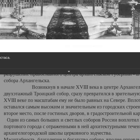
Свято-Троицкий собор
Свято-Троицкий собор Архангельска
23.12.2015
Сегодня мы можем говорить, что Архангельск в большей мере,
пострадал от целенаправленных систематических разрушений,
остаса.
выдающихся памятников архитектуры. Больше всего по старом
вызванная борьбой с религией, набравшая особую силу в конце
разрушение православного центра архангельской губернии - а
собора Архангельска.
Возникнув в начале XVIII века в центре Архангельск
двухэтажный Троицкий собор, сразу превратился в зрительну
XVIII веке по масштабам ему не было равных на Севере. Впл
оставался самым высоким и значительным из городских строе
второе место, после гостиных дворов, в градостроительной ка
Один из самых больших и светлых соборов России воплотил в
портового города с отраженными в ней архитектурными тече
архангелогородской школы церковного зодчества.
Масштабность, благолепие и богатство собора, вполне оправды