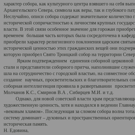
характер собора, как культурного центра взявшего на себя вы
Архангельского Севера, символа как веры, так и глубокого па
Неслучайно, описи собора содержат значительное количество п
исторической сопричастностью к личностям крупных государс
власти. В этой связи особенное значение для горожан приобре
временем большая часть которых была сосредоточена в кафедр
приобрели характер религиозного поклонения царским святыня
исторической ценностью этих гражданских вещей они подчер
которую приобрел Свято Троицкий собор на территории Север
Ярким подтверждением единения соборной церковной ис
стали и представители соборного притча, наполнившие служ
шла на сотрудничество с городской властью, на совместное о
создание научных, просветительских и благотворительных со
соборная интеллигенция проявила в развертывании просветит
Молчанов К.С., Смирнов В.А , Сибирцев М.И. и т.д.
Однако, для новой советской власти храм представляющи
художественную ценность, хотя и находился в ведении Главн
«вековым хламом». Последующая за сломом собора волна тотал
систему доминант – духовных и пространственных ориентиров,
историческая память.
Н. Едовина,