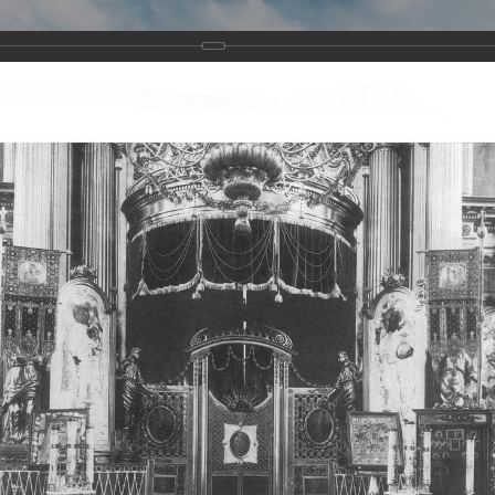
Виртуа
Новомученико
Земли А
Сайт создан по благосло
и Холмо
Наследники
Галерея
Главная
Галерея
Храмы-мученики Архангельска
Свято-Тро