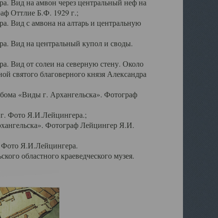
а. Вид на амвон через центральный неф на
аф Оттлие Б.Ф. 1929 г.;
. Вид с амвона на алтарь и центральную
а. Вид на центральный купол и своды.
. Вид от солеи на северную стену. Около
ой святого благоверного князя Александра
бома «Виды г. Архангельска». Фотограф
г. Фото Я.И.Лейцингера.;
рхангельска». Фотограф Лейцингер Я.И.
. Фото Я.И.Лейцингера.
кого областного краеведческого музея.