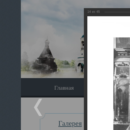
14
из
45
Главная
Экскурсия
Галерея