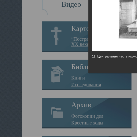
Видео
Картотека
“Пострадавшие за веру в
XX веке на Севере”
11. Центральная часть икон
Библиотека
Книги
Исследования
Архив
Фотокопии дел
Крестные ходы