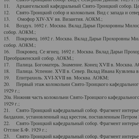
11. Архангельский кафедральный Свято-Троицкий собор. Цен
12. Свято-Троицкий собор и колокольня. Вид с запада и север
13. Омофор XIV-XV вв. Византия. АОКМ.;
14. Воздух. 1692 г. Москва. Вклад Дарьи Прохоровны Мило
собор. АОКМ.;
15. Покровец. 1692 г. Москва. Вклад Дарьи Прохоровны Ми
собор. АОКМ.;
16. Покровец. Се ягнец. 1692 г. Москва. Вклад Дарьи Прох
Преображенский собор. АОКМ.;
17. Палица. Богоматерь. Знамение. Конец XVII в. Москва. 
18. Палица. Успение. XVII в. Север. Вклад Ивана Кузвлева 
19. Епитрахиль. XVI-XVII вв. Москва. АОКМ;
20. Первый этаж колокольни Свято-Троицкого кафедрального
1929 г.;
20а. Нижняя часть колокольни Свято-Троицкого кафедрального
1929 г.;
21. Свято-Троицкий кафедральный собор. Фрагмент интерьер
балдахин, установленный над крестом, поставленным Петром I
22. Свято-Троицкий кафедральный собор. Фрагмент интерьер
Оттлие Б.Ф. 1929 г.;
23. Свято-Троицкий кафедральный собор. Фрагмент интерье