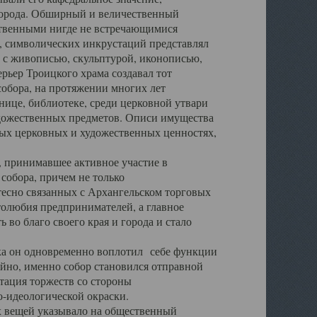
города. Обширный и величественный
ственными нигде не встречающимися
 символических инкрустаций представлял
 с живописью, скульптурой, иконописью,
ьер Троицкого храма создавал тот
обора, на протяжении многих лет
ице, библиотеке, среди церковной утвари
удожественных предметов. Описи имущества
ьных церковных и художественных ценностях,
, принимавшее активное участие в
собора, причем не только
 тесно связанных с Архангельском торговых
толюбия предпринимателей, а главное
во благо своего края и города и стало
 он одновременно воплотил себе функции
айно, именно собор становился отправной
тация торжеств со стороны
-идеологической окраски.
вещей указывало на общественный