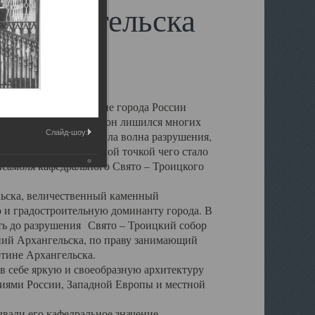
 Архангельска
 чем другие губернские города России
 в результате которых он лишился многих
Слайд-шоу:
у Архангельску ударила волна разрушения,
 20 –х годов. Отправной точкой чего стало
нсамбля кафедрального Свято – Троицкого
а, величественный каменный
ю и градостроительную доминанту города. В
оть до разрушения Свято – Троицкий собор
ний Архангельска, по праву занимающий
ртине Архангельска.
 себе яркую и своеобразную архитектуру
ниями России, Западной Европы и местной
вали его кафедральное значение,