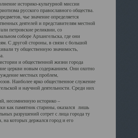
полнение историко-культурной миссии
триотизма русского православного общества.
редметов, чье значение определяется
твенных деятелей и представителям местной
тали петровские реликвии, со
альном соборе Архангельска, где они
м. С другой стороны, в связи с большой
кивали ту общественную значимость,
а.
тории и общественной жизни города
ение церкви новым содержанием. Они охотно
бсуждение местных проблем,
юзов. Наиболее ярко общественное служение
ельской и научной деятельности. Среди них
й, несомненную историко –
ауки как памятник старины, оказался лишь
ьных разрушений сотрет с лица города ту
 на которых держался город и его