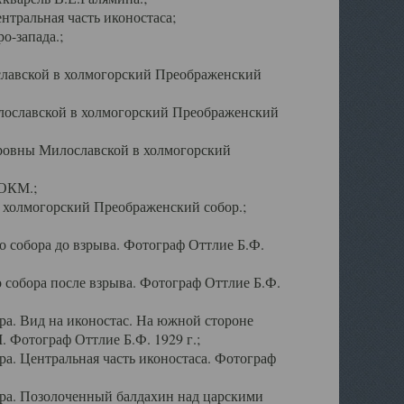
тральная часть иконостаса;
о-запада.;
славской в холмогорский Преображенский
лославской в холмогорский Преображенский
оровны Милославской в холмогорский
АОКМ.;
в холмогорский Преображенский собор.;
 собора до взрыва. Фотограф Оттлие Б.Ф.
 собора после взрыва. Фотограф Оттлие Б.Ф.
а. Вид на иконостас. На южной стороне
. Фотограф Оттлие Б.Ф. 1929 г.;
а. Центральная часть иконостаса. Фотограф
ра. Позолоченный балдахин над царскими