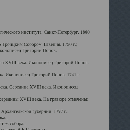
ического института. Санкт-Петербург, 1880
-Троицким Собором. Швеция. 1750 г.;
Иконописец Григорий Попов.
а XVIII века. Иконописец Григорий Попов.
». Иконописец Григорий Попов. 1741 г.
ска. Середина XVIII века. Иконописец
ередины XVIII века. На гравюре отмечены:
Архангельской губернии. 1797 г.;
ка.;
тёж собора.;
кварель В.Е.Галямина.;