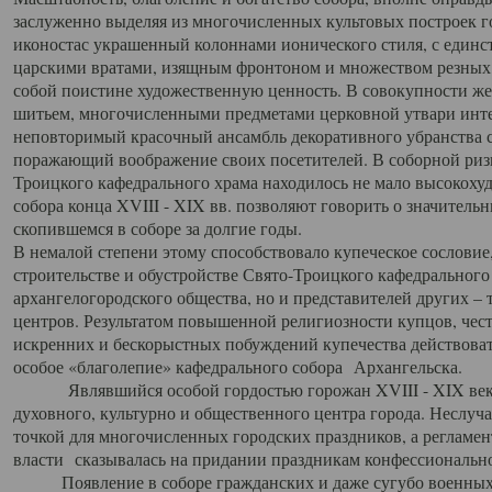
заслуженно выделяя из многочисленных культовых построек 
иконостас украшенный колоннами ионического стиля, с един
царскими вратами, изящным фронтоном и множеством резных,
собой поистине художественную ценность. В совокупности же
шитьем, многочисленными предметами церковной утвари интер
неповторимый красочный ансамбль декоративного убранства с
поражающий воображение своих посетителей. В соборной ризн
Троицкого кафедрального храма находилось не мало высокох
собора конца XVIII - XIX вв. позволяют говорить о значител
скопившемся в соборе за долгие годы.
В немалой степени этому способствовало купеческое сословие
строительстве и обустройстве Свято-Троицкого кафедрального 
архангелогородского общества, но и представителей других –
центров. Результатом повышенной религиозности купцов, чес
искренних и бескорыстных побуждений купечества действовать 
особое «благолепие» кафедрального собора Архангельска.
Являвшийся особой гордостью горожан XVIII - XIX века
духовного, культурно и общественного центра города. Неслуч
точкой для многочисленных городских праздников, а регламен
власти сказывалась на придании праздникам конфессионально
Появление в соборе гражданских и даже сугубо военных 