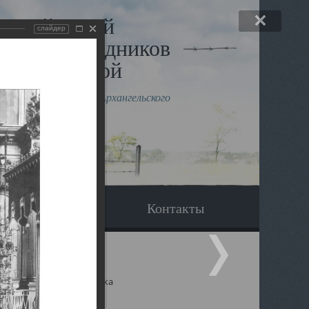
льный музей
слайдер
в и исповедников
рхангельской
влению митрополита Архангельского
горского Даниила
Вопрос-ответ
Контакты
ицкий собор Архангельска