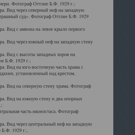
ери. Фотограф Оттлие Б.Ф. 1929 г.;
а. Вид через северный неф на западную
трашный суд». Фотограф Оттлие Б.Ф. 1929
. Вид с амвона на левое крыло первого
а. Вид через южный неф на западную стену
а. Вид с высоты западных хоров на
 Б.Ф. 1929 г.;
а. Вид на юго-восточную часть храма с
дахин, установленный над крестом,
а. Вид на северную стену храма. Фотограф
ра. Вид на южную стену и два опорных
;
тральная часть иконостаса. Фотограф
а. Вид через центральный неф на западную
Б.Ф. 1929 г.;