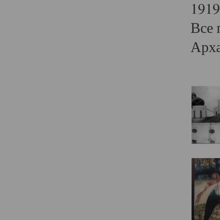
1919
Все 
Арха