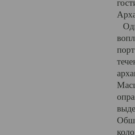
гост
Арха
Один
вопл
порт
тече
арха
Масш
опра
выде
Обши
коло