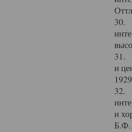
Оттл
30. 
инте
высо
31. 
и це
1929 
32. 
инте
и хо
Б.Ф. 