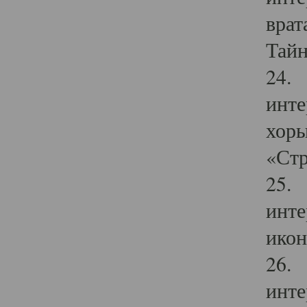
врат
Тайн
24. 
инте
хоры
«Стр
25. 
инте
икон
26. 
инте