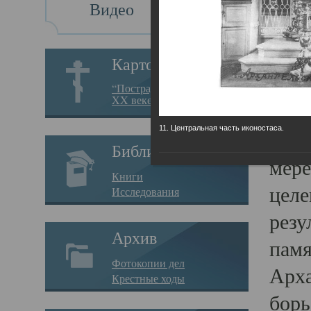
Видео
Св
Картотека
Свя
“Пострадавшие за веру в
XX веке на Севере”
23.12.
11. Центральная часть иконостаса.
Сего
Библиотека
мере
Книги
целе
Исследования
резу
Архив
памя
Фотокопии дел
Арха
Крестные ходы
борь