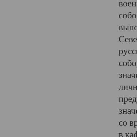
воен
собо
выпо
Севе
русс
собо
знач
личн
пред
знач
со в
в ка