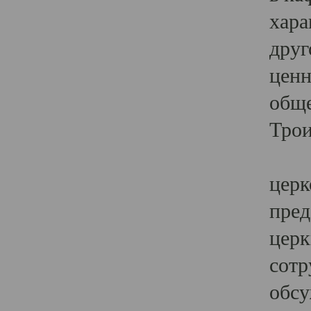
хара
друг
ценн
обще
Трои
Ярк
церк
пред
церк
сотр
обсу