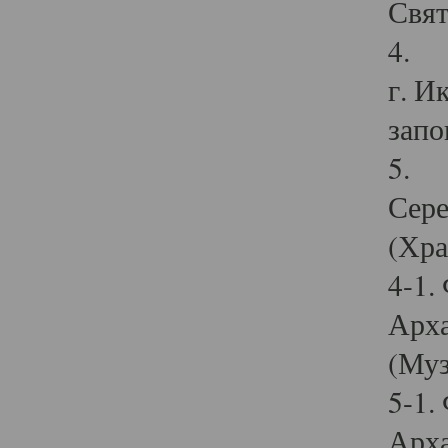
Свят
4. И
г. И
запо
5. И
Сере
(Хра
4-1.
Арха
(Муз
5-1.
Арха