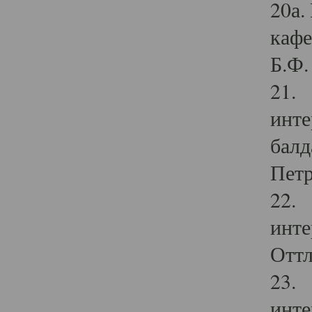
20а.
кафе
Б.Ф. 
21. 
инте
балд
Петр
22. 
инте
Оттл
23. 
инте