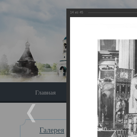
14
из
45
Главная
Экскурсия
Главная
Галерея