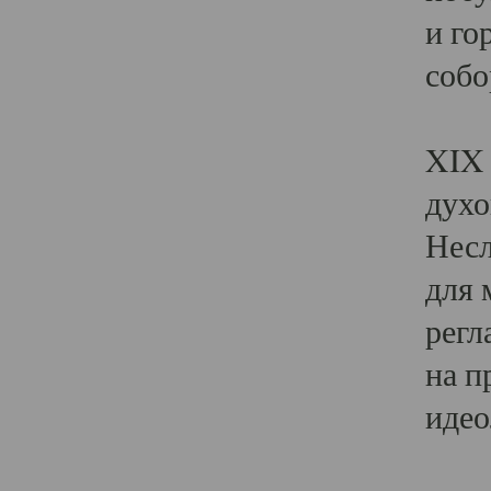
и го
собо
Явл
XIX 
духо
Несл
для 
регл
на п
идео
Поя