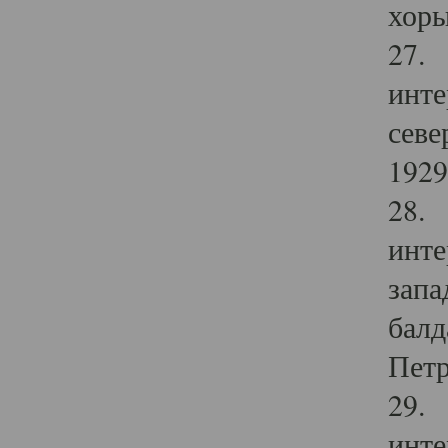
хоры
27. 
инте
севе
1929 
28. 
инте
запа
балд
Петр
29. 
инте