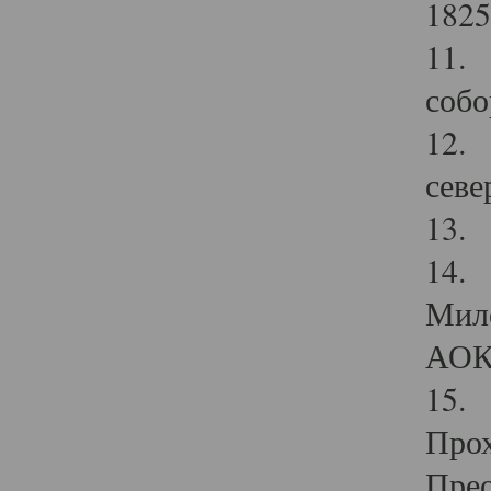
1825
11.
собо
12. 
севе
13.
14. 
Мило
АОК
15. 
Прох
Прео