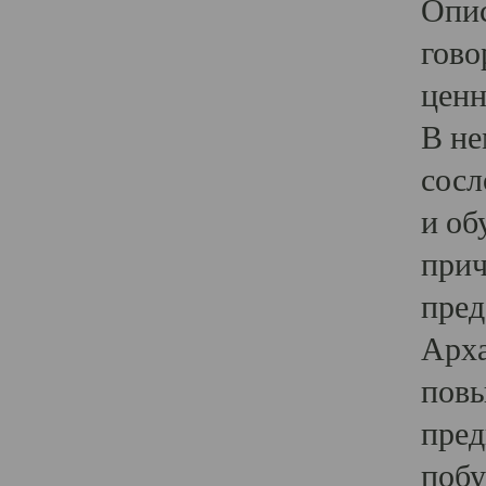
Опис
гово
ценн
В не
сосл
и об
прич
пред
Арха
повы
пред
побу