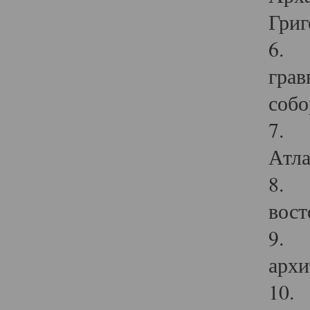
Григ
6. П
грав
собо
7. Г
Атла
8. С
вост
9. С
архи
10. 