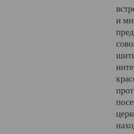
встр
и мн
пред
сово
шить
инте
крас
прот
посе
церк
нахо