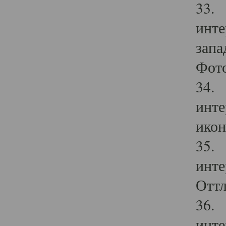
33. 
инте
запа
Фото
34. 
инте
икон
35. 
инте
Оттл
36. 
инте