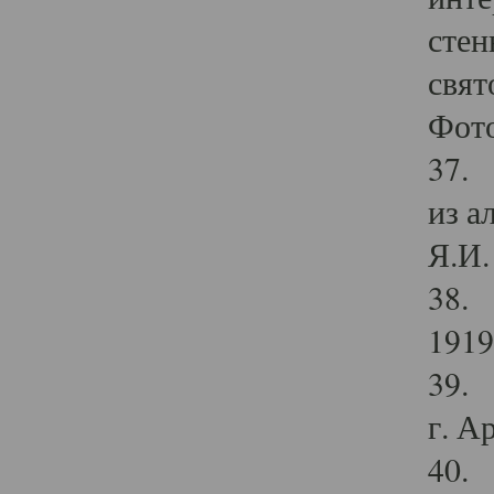
стен
свят
Фото
37. 
из а
Я.И. 
38. 
1919
39. 
г. А
40. 