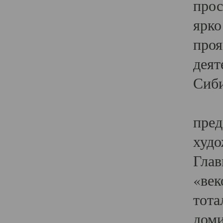
прос
ярко
проя
деят
Сиби
Одн
пред
худо
Глав
«век
тота
доми