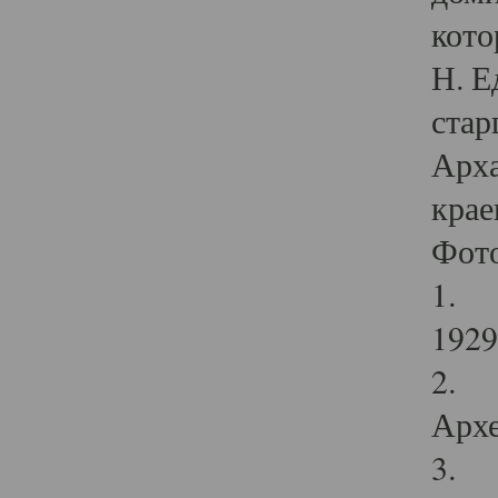
кото
Н. Е
стар
Арха
крае
Фот
1. С
1929 
2. Р
Архе
3. Ф