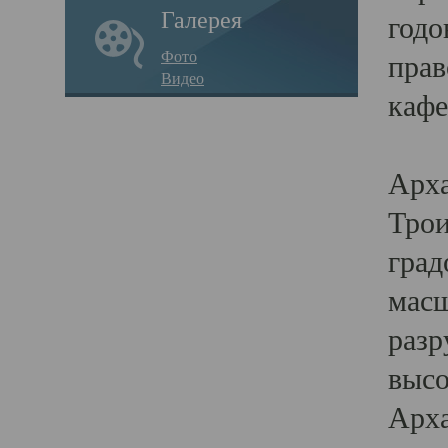
Галерея
годо
Фото
прав
Видео
кафе
Воз
Арха
Трои
град
масш
разр
высо
Арха