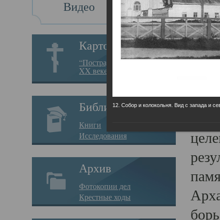
Видео
Св
Картотека
Свя
“Пострадавшие за веру в
XX веке на Севере”
23.12.
Сего
Библиотека
12. Собор и колокольня. Вид с запада и се
мере
Книги
целе
Исследования
резу
Архив
памя
Фотокопии дел
Арха
Крестные ходы
борь