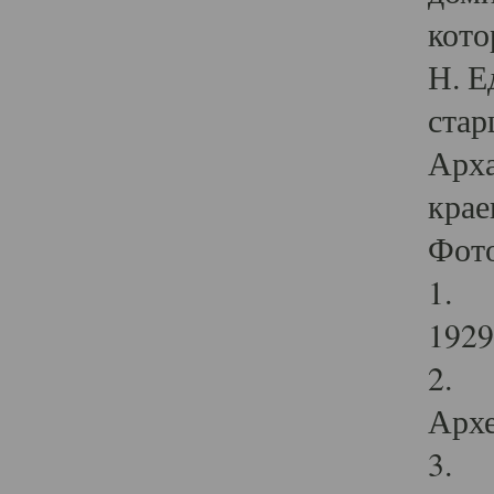
кото
Н. Е
стар
Арха
крае
Фот
1. С
1929 
2. Р
Архе
3. Ф