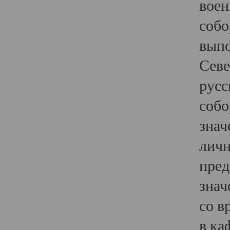
воен
собо
выпо
Севе
русс
собо
знач
личн
пред
знач
со в
в ка