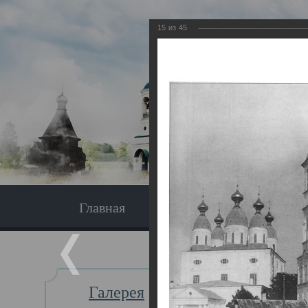
15
из
45
Главная
Экскурсия
Главная
Галерея