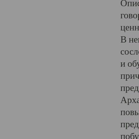
Опис
гово
ценн
В не
сосл
и об
прич
пред
Арха
повы
пред
побу