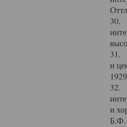
Оттл
30. 
инте
высо
31. 
и це
1929 
32. 
инте
и хо
Б.Ф. 