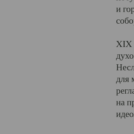
и го
собо
Явл
XIX 
духо
Несл
для 
регл
на п
идео
Поя