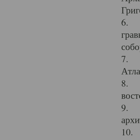
Григ
6. П
грав
собо
7. Г
Атла
8. С
вост
9. С
архи
10. 