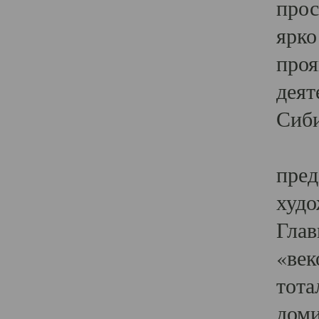
прос
ярко
проя
деят
Сиби
Одн
пред
худо
Глав
«век
тота
доми