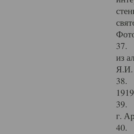
стен
свят
Фото
37. 
из а
Я.И. 
38. 
1919
39. 
г. А
40. 