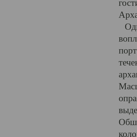
гост
Арха
Один
вопл
порт
тече
арха
Масш
опра
выде
Обши
коло