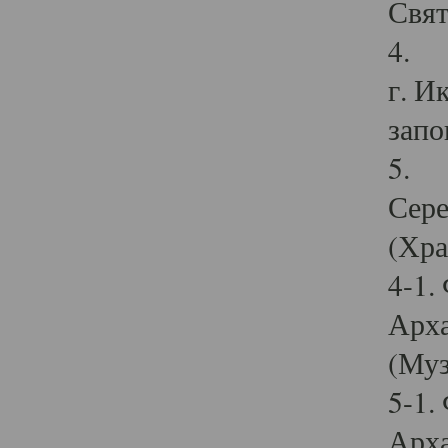
Свят
4. И
г. И
запо
5. И
Сере
(Хра
4-1.
Арха
(Муз
5-1.
Арха