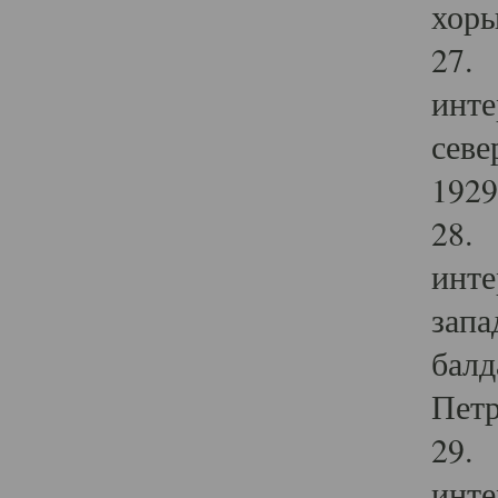
хоры
27. 
инте
севе
1929 
28. 
инте
запа
балд
Петр
29. 
инте