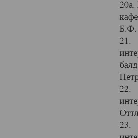
20а.
кафе
Б.Ф. 
21. 
инте
балд
Петр
22. 
инте
Оттл
23. 
инте