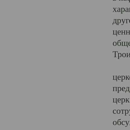
хара
друг
ценн
обще
Трои
Ярк
церк
пред
церк
сотр
обсу