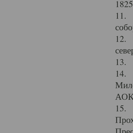
1825
11.
собо
12. 
севе
13.
14. 
Мило
АОК
15. 
Прох
Прео