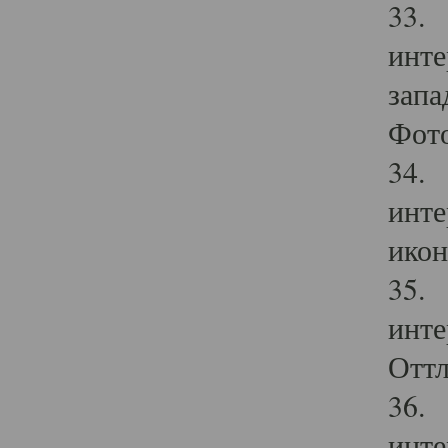
33. 
инте
запа
Фото
34. 
инте
икон
35. 
инте
Оттл
36. 
инте