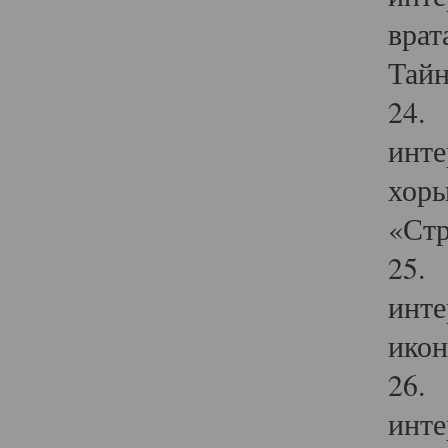
врат
Тайн
24. 
инте
хоры
«Стр
25. 
инте
икон
26. 
инте