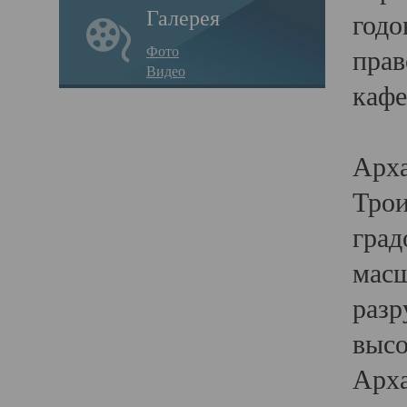
Галерея
годо
Фото
прав
Видео
кафе
Воз
Арха
Трои
град
масш
разр
высо
Арха