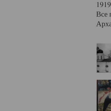
1919
Все 
Арха