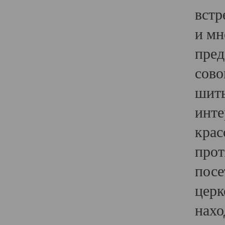
встр
и мн
пред
сово
шить
инте
крас
прот
посе
церк
нахо