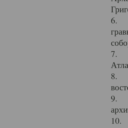
Григ
6. П
грав
собо
7. Г
Атла
8. С
вост
9. С
архи
10. 