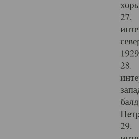
хоры
27. 
инте
севе
1929 
28. 
инте
запа
балд
Петр
29. 
инте