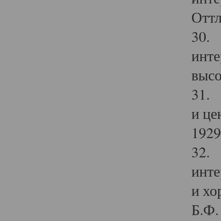
Оттл
30. 
инте
высо
31. 
и це
1929 
32. 
инте
и хо
Б.Ф. 