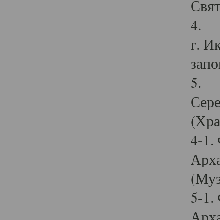
Свят
4. И
г. И
запо
5. И
Сере
(Хра
4-1.
Арха
(Муз
5-1.
Арха