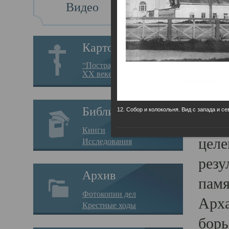
Видео
Св
Картотека
Свя
“Пострадавшие за веру в
XX веке на Севере”
23.12.
Сего
Библиотека
12. Собор и колокольня. Вид с запада и се
мере
Книги
целе
Исследования
резу
Архив
памя
Фотокопии дел
Арха
Крестные ходы
борь