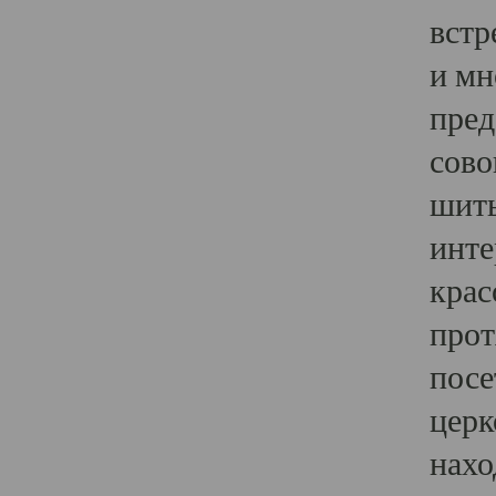
встр
и мн
пред
сово
шить
инте
крас
прот
посе
церк
нахо