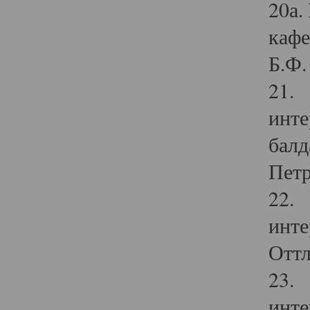
20а.
кафе
Б.Ф. 
21. 
инте
балд
Петр
22. 
инте
Оттл
23. 
инте