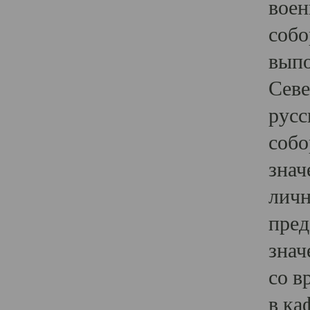
воен
собо
выпо
Севе
русс
собо
знач
личн
пред
знач
со в
в ка