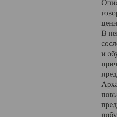
Опис
гово
ценн
В не
сосл
и об
прич
пред
Арха
повы
пред
побу