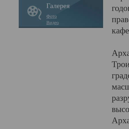
Галерея
годо
Фото
прав
Видео
кафе
Воз
Арха
Трои
град
масш
разр
высо
Арха