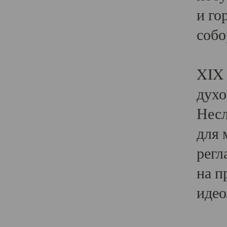
и го
собо
Явл
XIX 
духо
Несл
для 
регл
на п
идео
Поя