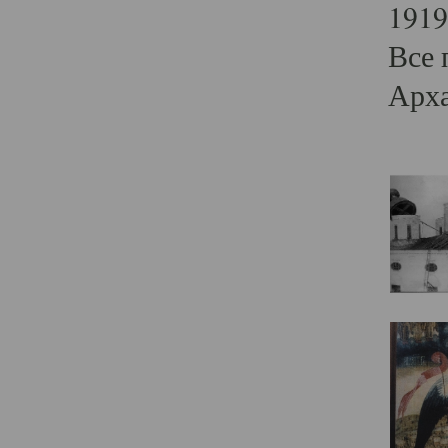
1919
Все 
Арха