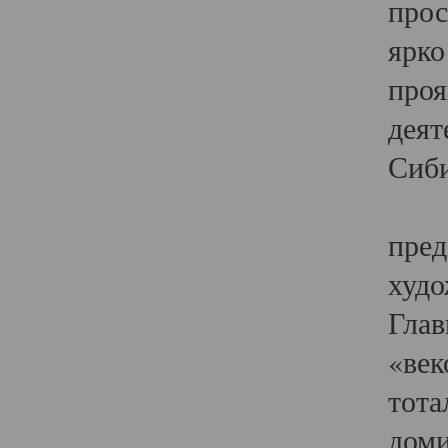
прос
ярко
проя
деят
Сиби
Одн
пред
худо
Глав
«век
тота
доми