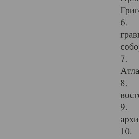
Григ
6. П
грав
собо
7. Г
Атла
8. С
вост
9. С
архи
10. 