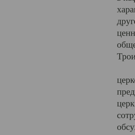
хара
друг
ценн
обще
Трои
Ярк
церк
пред
церк
сотр
обсу