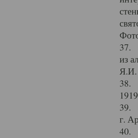
стен
свят
Фото
37. 
из а
Я.И. 
38. 
1919
39. 
г. А
40. 