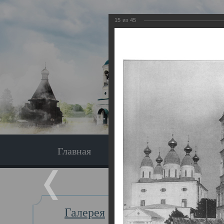
15
из
45
Главная
Экскурсия
Главная
Галерея