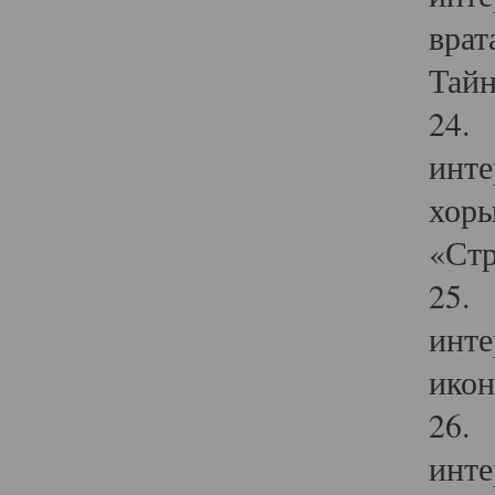
врат
Тайн
24. 
инте
хоры
«Стр
25. 
инте
икон
26. 
инте