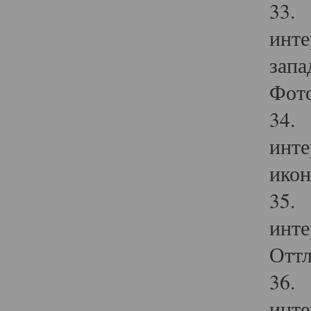
33. 
инте
запа
Фото
34. 
инте
икон
35. 
инте
Оттл
36. 
инте