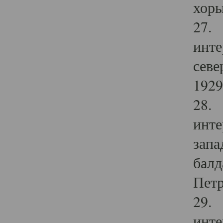
хоры
27. 
инте
севе
1929 
28. 
инте
запа
балд
Петр
29. 
инте