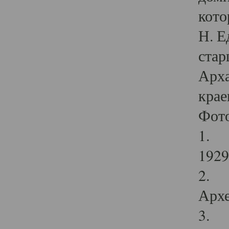
кото
Н. Е
стар
Арха
крае
Фот
1. С
1929 
2. Р
Архе
3. Ф