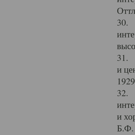
Оттл
30. 
инте
высо
31. 
и це
1929 
32. 
инте
и хо
Б.Ф. 