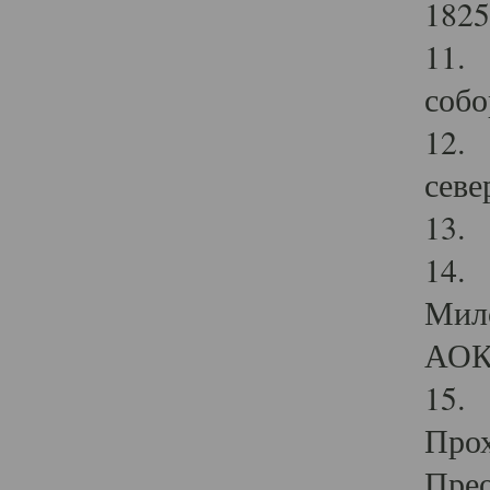
1825
11.
собо
12. 
севе
13.
14. 
Мило
АОК
15. 
Прох
Прео