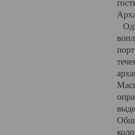
гост
Арха
Один
вопл
порт
тече
арха
Масш
опра
выде
Обши
коло