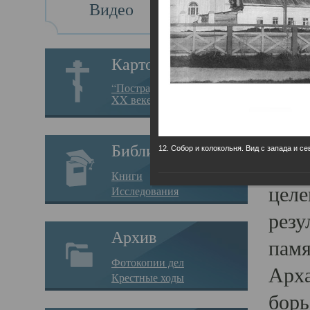
Видео
Св
Картотека
Свя
“Пострадавшие за веру в
XX веке на Севере”
23.12.
Сего
Библиотека
12. Собор и колокольня. Вид с запада и се
мере
Книги
целе
Исследования
резу
Архив
памя
Фотокопии дел
Арха
Крестные ходы
борь