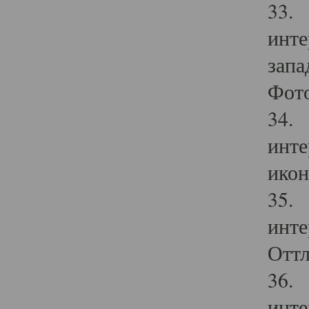
33. 
инте
запа
Фото
34. 
инте
икон
35. 
инте
Оттл
36. 
инте