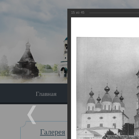
15
из
45
Главная
Экскурсия
Главная
Галерея