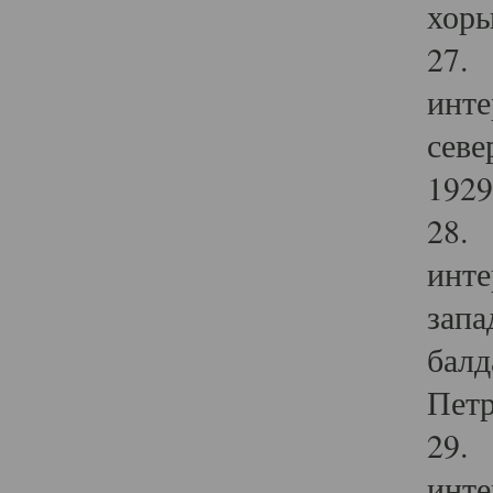
хоры
27. 
инте
севе
1929 
28. 
инте
запа
балд
Петр
29. 
инте