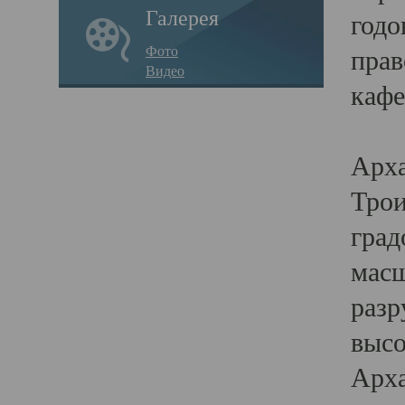
Галерея
годо
Фото
прав
Видео
кафе
Воз
Арха
Трои
град
масш
разр
высо
Арха