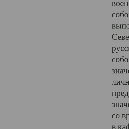
воен
собо
выпо
Севе
русс
собо
знач
личн
пред
знач
со в
в ка