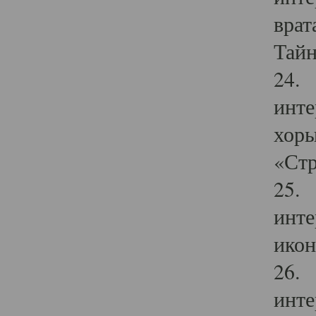
врат
Тайн
24. 
инте
хоры
«Стр
25. 
инте
икон
26. 
инте