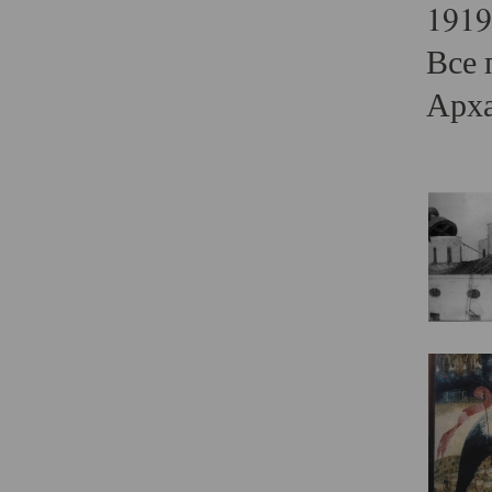
1919
Все 
Арха