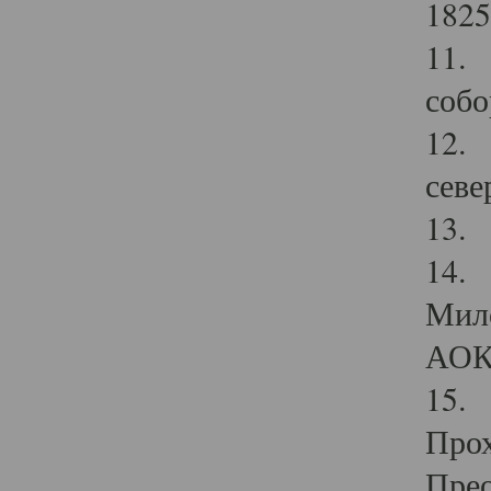
1825
11.
собо
12. 
севе
13.
14. 
Мило
АОК
15. 
Прох
Прео