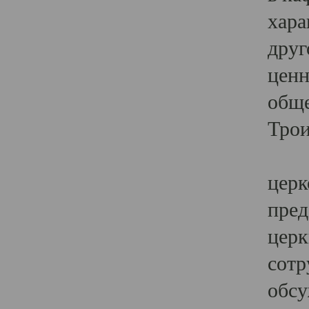
хара
друг
ценн
обще
Трои
Ярк
церк
пред
церк
сотр
обсу