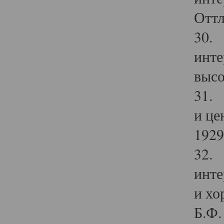
Оттл
30. 
инте
высо
31. 
и це
1929 
32. 
инте
и хо
Б.Ф. 