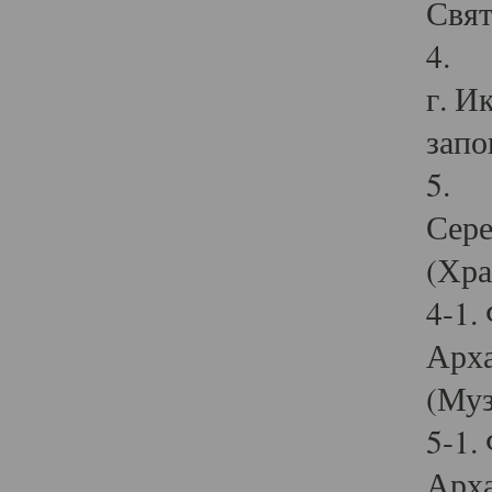
Свят
4. И
г. И
запо
5. И
Сере
(Хра
4-1.
Арха
(Муз
5-1.
Арха