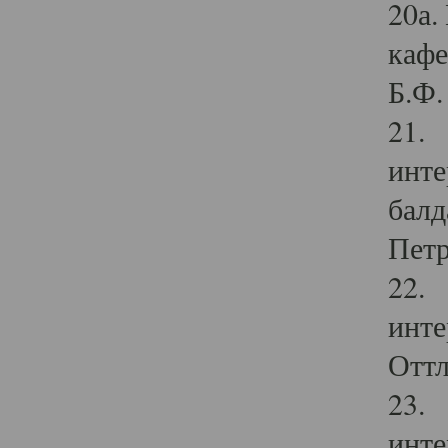
20а.
кафе
Б.Ф. 
21. 
инте
балд
Петр
22. 
инте
Оттл
23. 
инте