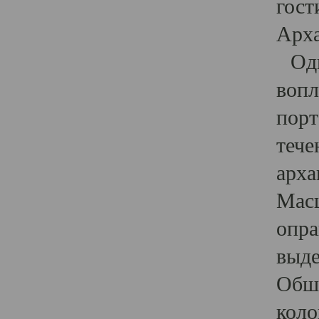
гост
Арха
Один
вопл
порт
тече
арха
Масш
опра
выде
Обши
коло