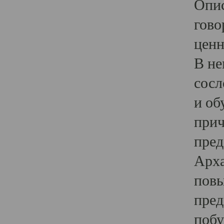
Опис
гово
ценн
В не
сосл
и об
прич
пред
Арха
повы
пред
побу