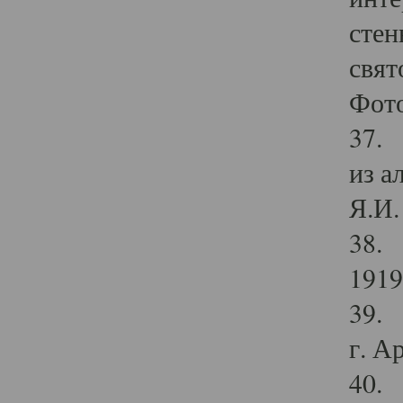
стен
свят
Фото
37. 
из а
Я.И. 
38. 
1919
39. 
г. А
40. 