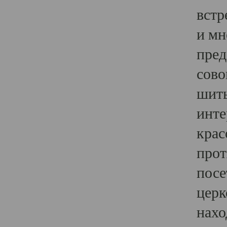
встр
и мн
пред
сово
шить
инте
крас
прот
посе
церк
нахо