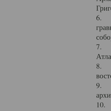
Григ
6. П
грав
собо
7. Г
Атла
8. С
вост
9. С
архи
10. 