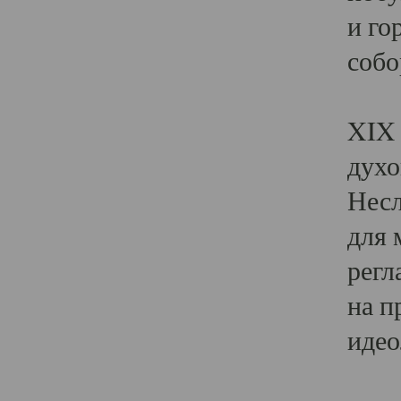
и го
собо
Явл
XIX 
духо
Несл
для 
регл
на п
идео
Поя