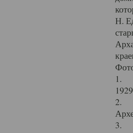
кото
Н. Е
стар
Арха
крае
Фот
1. С
1929 
2. Р
Архе
3. Ф