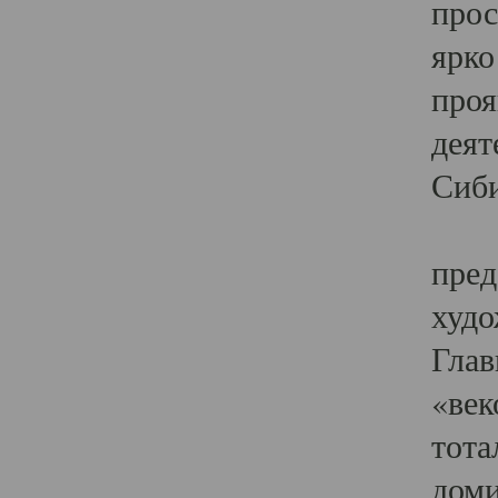
прос
ярко
проя
деят
Сиби
Одн
пред
худо
Глав
«век
тота
доми