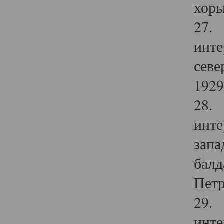
хоры
27. 
инте
севе
1929 
28. 
инте
запа
балд
Петр
29. 
инте