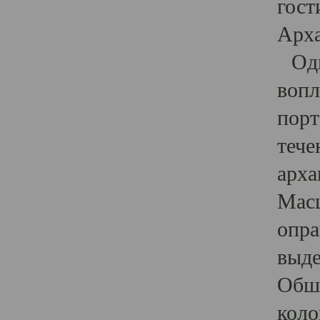
гост
Арха
Один
вопл
порт
тече
арха
Масш
опра
выде
Обши
коло