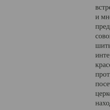
встр
и мн
пред
сово
шить
инте
крас
прот
посе
церк
нахо