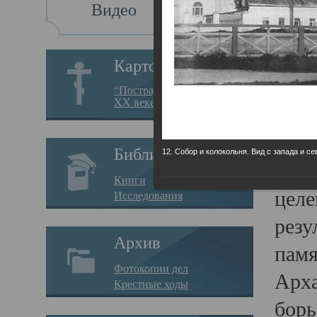
Видео
Св
Картотека
Свя
“Пострадавшие за веру в
XX веке на Севере”
23.12.
Сего
Библиотека
12. Собор и колокольня. Вид с запада и се
мере
Книги
целе
Исследования
резу
Архив
памя
Фотокопии дел
Арха
Крестные ходы
борь