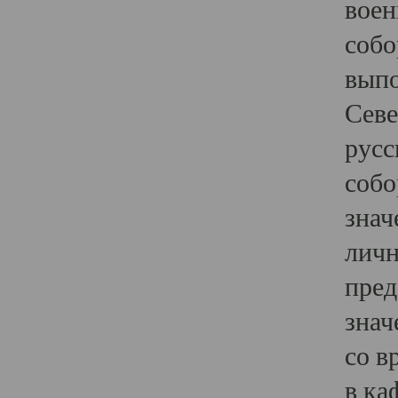
воен
собо
выпо
Севе
русс
собо
знач
личн
пред
знач
со в
в ка