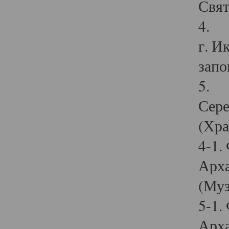
Свят
4. И
г. И
запо
5. И
Сере
(Хра
4-1.
Арха
(Муз
5-1.
Арха