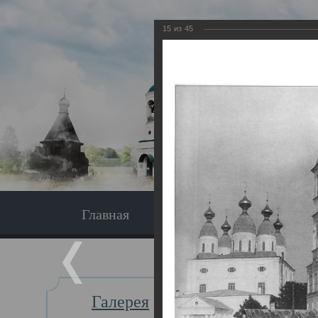
15
из
45
Главная
Экскурсия
Главная
Галерея