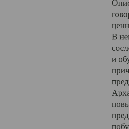
Опис
гово
ценн
В не
сосл
и об
прич
пред
Арха
повы
пред
побу