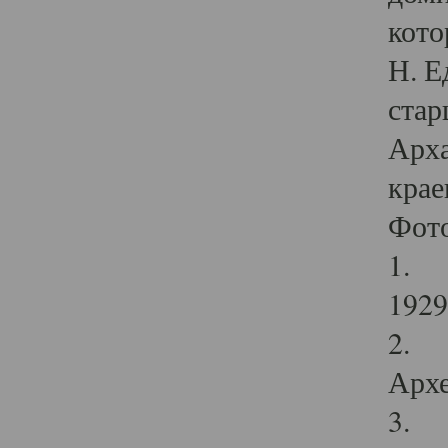
кото
Н. Е
стар
Арха
крае
Фот
1. С
1929 
2. Р
Архе
3. Ф