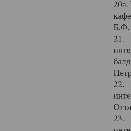
20а.
кафе
Б.Ф. 
21. 
инте
балд
Петр
22. 
инте
Оттл
23. 
инте