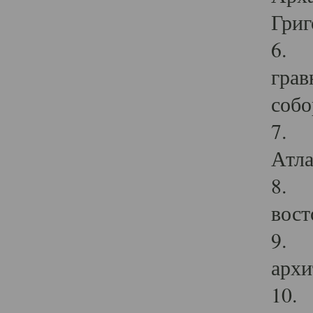
Григ
6. П
грав
собо
7. Г
Атла
8. С
вост
9. С
архи
10. 