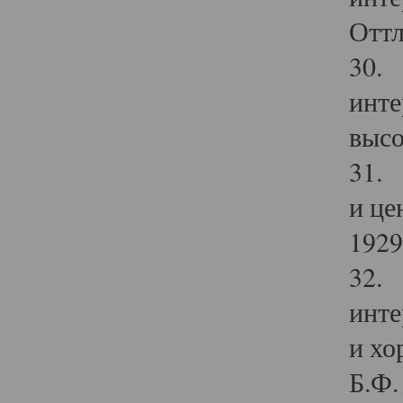
Оттл
30. 
инте
высо
31. 
и це
1929 
32. 
инте
и хо
Б.Ф. 