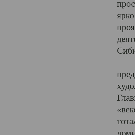
прос
ярко
проя
деят
Сиби
Одн
пред
худо
Глав
«век
тота
доми