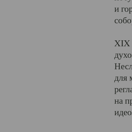
и го
собо
Явл
XIX 
духо
Несл
для 
регл
на п
идео
Поя