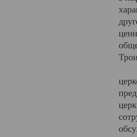
хара
друг
ценн
обще
Трои
Ярк
церк
пред
церк
сотр
обсу