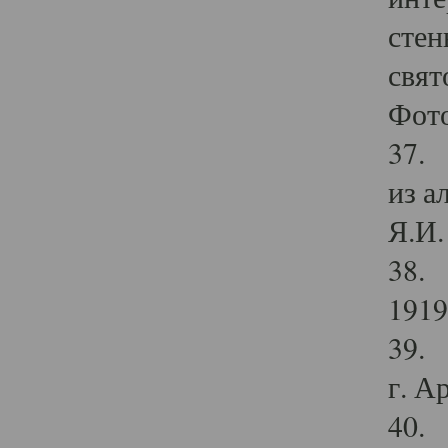
стен
свят
Фото
37. 
из а
Я.И. 
38. 
1919
39. 
г. А
40. 