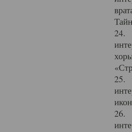
врат
Тайн
24. 
инте
хоры
«Стр
25. 
инте
икон
26. 
инте