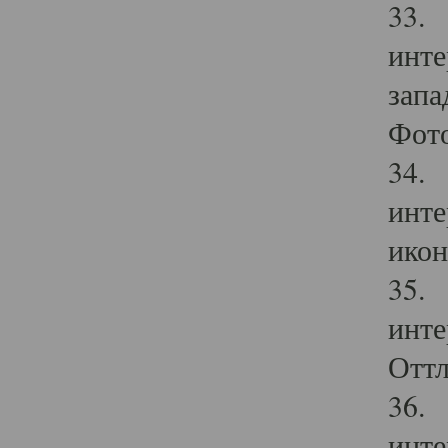
33. 
инте
запа
Фото
34. 
инте
икон
35. 
инте
Оттл
36. 
инте