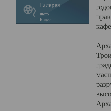
Галерея
годо
Фото
прав
Видео
кафе
Воз
Арха
Трои
град
масш
разр
высо
Арха