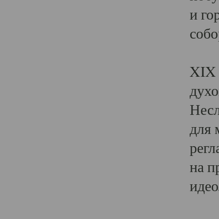
и го
собо
Явл
XIX 
духо
Несл
для 
регл
на п
идео
Поя