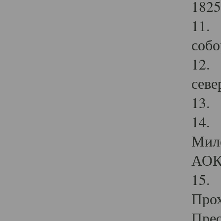
1825
11.
собо
12. 
севе
13.
14. 
Мило
АОК
15. 
Прох
Прео