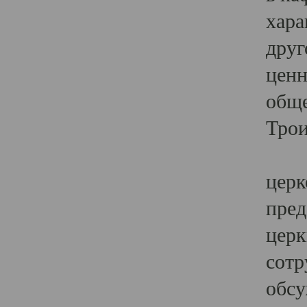
хара
друг
ценн
обще
Трои
Ярк
церк
пред
церк
сотр
обсу