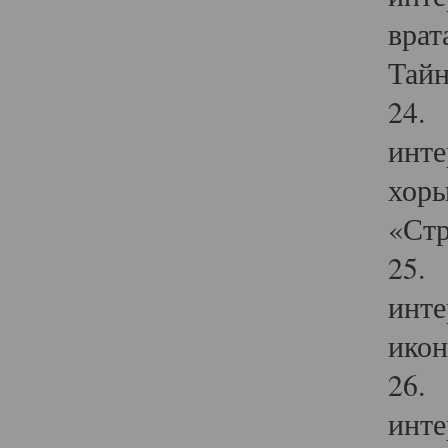
врат
Тайн
24. 
инте
хоры
«Стр
25. 
инте
икон
26. 
инте