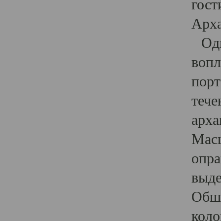
гост
Арха
Один
вопл
порт
тече
арха
Масш
опра
выде
Обши
коло