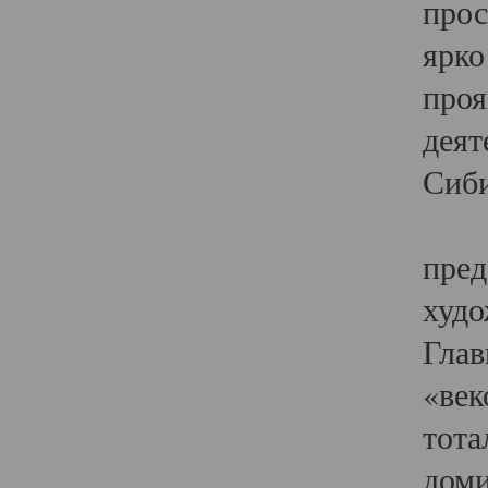
прос
ярко
проя
деят
Сиби
Одн
пред
худо
Глав
«век
тота
доми