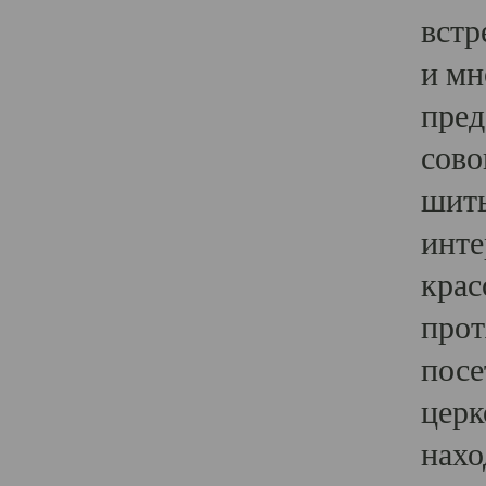
встр
и мн
пред
сово
шить
инте
крас
прот
посе
церк
нахо