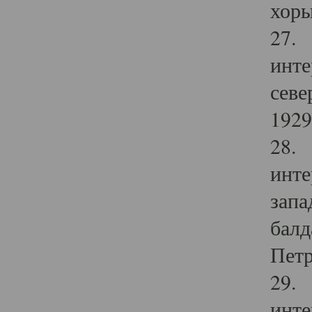
хоры
27. 
инте
севе
1929 
28. 
инте
запа
балд
Петр
29. 
инте