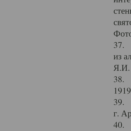
стен
свят
Фото
37. 
из а
Я.И. 
38. 
1919
39. 
г. А
40. 