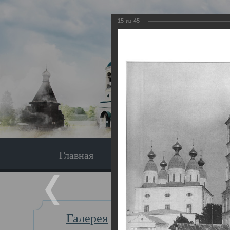
15
из
45
Главная
Экскурсия
Главная
Галерея