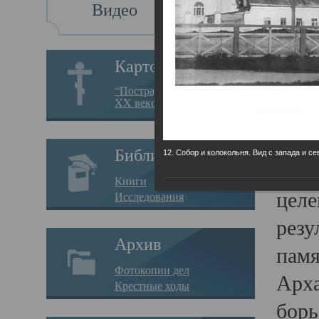
Видео
Св
Картотека
Свя
“Пострадавшие за веру в
XX веке на Севере”
23.12.
Сего
Библиотека
12. Собор и колокольня. Вид с запада и се
мере
Книги
целе
Исследования
резу
Архив
памя
Фотокопии дел
Арха
Крестные ходы
борь