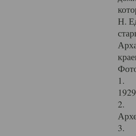
кото
Н. Е
стар
Арха
крае
Фот
1. С
1929 
2. Р
Архе
3. Ф