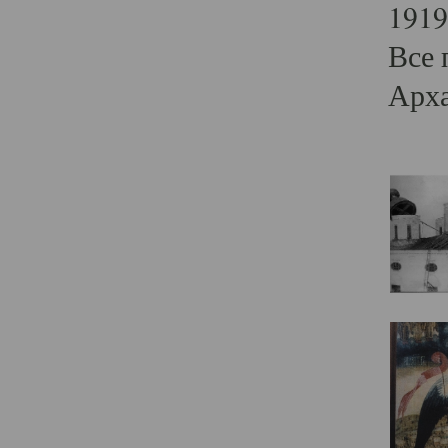
1919
Все 
Арха