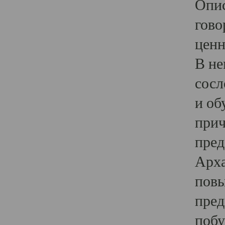
Опис
гово
ценн
В не
сосл
и об
прич
пред
Арха
повы
пред
побу