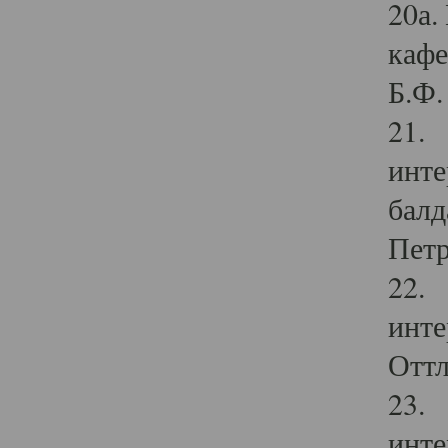
20а.
кафе
Б.Ф. 
21. 
инте
балд
Петр
22. 
инте
Оттл
23. 
инте