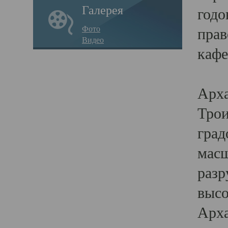
Галерея
годо
Фото
прав
Видео
кафе
Воз
Арха
Трои
град
масш
разр
высо
Арха