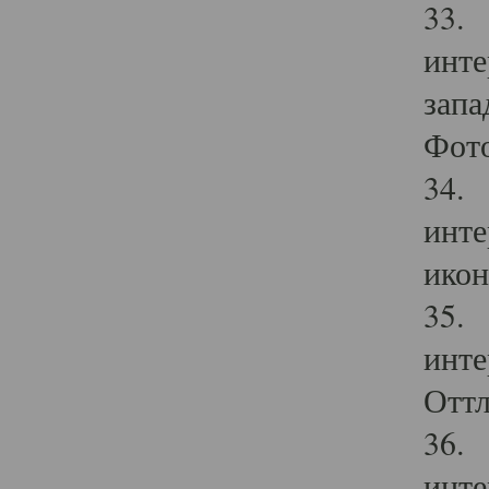
33. 
инте
запа
Фото
34. 
инте
икон
35. 
инте
Оттл
36. 
инте