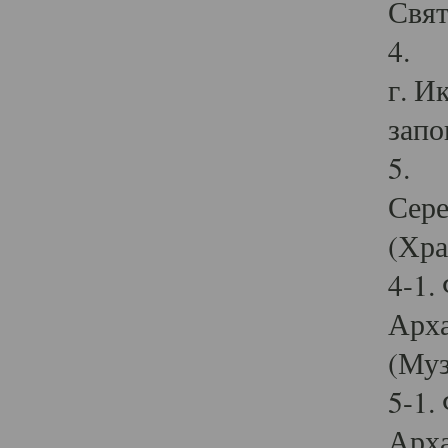
Свят
4. И
г. И
запо
5. И
Сере
(Хра
4-1.
Арха
(Муз
5-1.
Арха