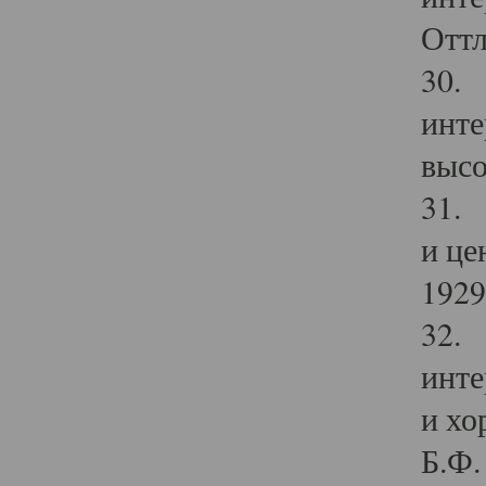
Оттл
30. 
инте
высо
31. 
и це
1929 
32. 
инте
и хо
Б.Ф. 