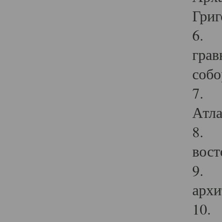
Григ
6. П
грав
собо
7. Г
Атла
8. С
вост
9. С
архи
10. 