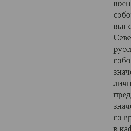
воен
собо
выпо
Севе
русс
собо
знач
личн
пред
знач
со в
в ка