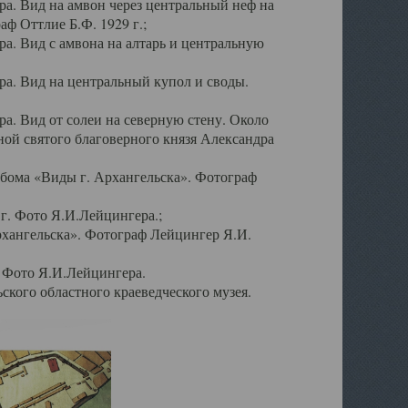
а. Вид на амвон через центральный неф на
аф Оттлие Б.Ф. 1929 г.;
. Вид с амвона на алтарь и центральную
а. Вид на центральный купол и своды.
. Вид от солеи на северную стену. Около
ой святого благоверного князя Александра
бома «Виды г. Архангельска». Фотограф
г. Фото Я.И.Лейцингера.;
рхангельска». Фотограф Лейцингер Я.И.
. Фото Я.И.Лейцингера.
кого областного краеведческого музея.