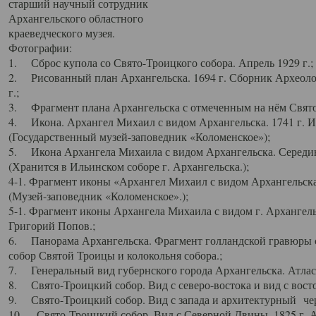
старший научный сотрудник
Архангельского областного
краеведческого музея.
Фотографии:
1. Сброс купола со Свято-Троицкого собора. Апрель 1929 г.;
2. Рисованный план Архангельска. 1694 г. Сборник Археолог
г.;
3. Фрагмент плана Архангельска с отмеченным на нём Свято
4. Икона. Архангел Михаил с видом Архангельска. 1741 г. 
(Государственный музей-заповедник «Коломенское»);
5. Икона Архангела Михаила с видом Архангельска. Середин
(Хранится в Ильинском соборе г. Архангельска.);
4-1. Фрагмент иконы «Архангел Михаил с видом Архангельска
(Музей-заповедник «Коломенское».);
5-1. Фрагмент иконы Архангела Михаила с видом г. Архангель
Григорий Попов.;
6. Панорама Архангельска. Фрагмент голландской гравюры с
собор Святой Троицы и колокольня собора.;
7. Генеральный вид губернского города Архангельска. Атлас 
8. Свято-Троицкий собор. Вид с северо-востока и вид с восто
9. Свято-Троицкий собор. Вид с запада и архитектурный чер
10. Свято-Троицкий собор. Вид с Северной Двины. 1825 г. А