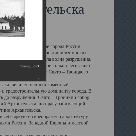
 Архангельска
 чем другие губернские города России
 в результате которых он лишился многих
у Архангельску ударила волна разрушения,
 20 –х годов. Отправной точкой чего стало
Слайд-шоу:
нсамбля кафедрального Свято – Троицкого
а, величественный каменный
ю и градостроительную доминанту города. В
оть до разрушения Свято – Троицкий собор
ний Архангельска, по праву занимающий
ртине Архангельска.
 себе яркую и своеобразную архитектуру
ниями России, Западной Европы и местной
вали его кафедральное значение,