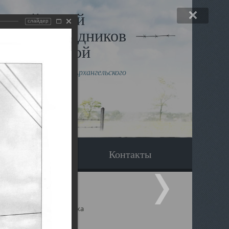
льный музей
слайдер
в и исповедников
рхангельской
влению митрополита Архангельского
горского Даниила
Вопрос-ответ
Контакты
ицкий собор Архангельска