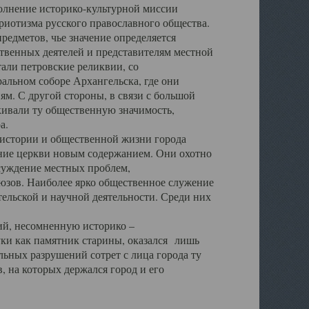
полнение историко-культурной миссии
триотизма русского православного общества.
редметов, чье значение определяется
твенных деятелей и представителям местной
тали петровские реликвии, со
альном соборе Архангельска, где они
м. С другой стороны, в связи с большой
кивали ту общественную значимость,
а.
тории и общественной жизни города
ение церкви новым содержанием. Они охотно
бсуждение местных проблем,
юзов. Наиболее ярко общественное служение
ельской и научной деятельности. Среди них
й, несомненную историко –
ауки как памятник старины, оказался лишь
ьных разрушений сотрет с лица города ту
 на которых держался город и его