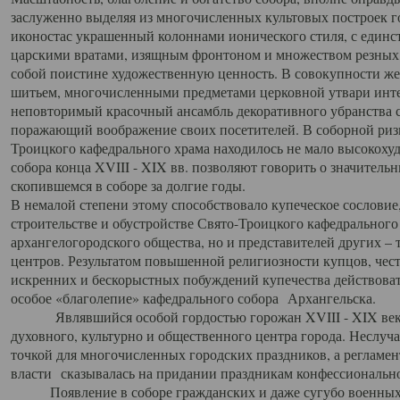
заслуженно выделяя из многочисленных культовых построек 
иконостас украшенный колоннами ионического стиля, с един
царскими вратами, изящным фронтоном и множеством резных,
собой поистине художественную ценность. В совокупности же
шитьем, многочисленными предметами церковной утвари интер
неповторимый красочный ансамбль декоративного убранства с
поражающий воображение своих посетителей. В соборной ризн
Троицкого кафедрального храма находилось не мало высокох
собора конца XVIII - XIX вв. позволяют говорить о значител
скопившемся в соборе за долгие годы.
В немалой степени этому способствовало купеческое сословие
строительстве и обустройстве Свято-Троицкого кафедрального 
архангелогородского общества, но и представителей других –
центров. Результатом повышенной религиозности купцов, чес
искренних и бескорыстных побуждений купечества действовать 
особое «благолепие» кафедрального собора Архангельска.
Являвшийся особой гордостью горожан XVIII - XIX века
духовного, культурно и общественного центра города. Неслуч
точкой для многочисленных городских праздников, а регламен
власти сказывалась на придании праздникам конфессионально
Появление в соборе гражданских и даже сугубо военных 