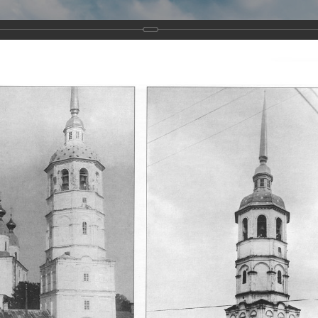
Виртуа
Новомученико
Земли А
Сайт создан по благосло
и Холмо
Наследники
Галерея
Главная
Галерея
Храмы-мученики Архангельска
Свято-Тро