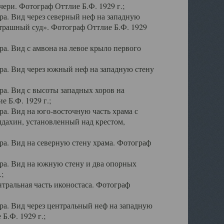
ери. Фотограф Оттлие Б.Ф. 1929 г.;
а. Вид через северный неф на западную
трашный суд». Фотограф Оттлие Б.Ф. 1929
. Вид с амвона на левое крыло первого
а. Вид через южный неф на западную стену
а. Вид с высоты западных хоров на
 Б.Ф. 1929 г.;
а. Вид на юго-восточную часть храма с
дахин, установленный над крестом,
а. Вид на северную стену храма. Фотограф
ра. Вид на южную стену и два опорных
;
тральная часть иконостаса. Фотограф
а. Вид через центральный неф на западную
Б.Ф. 1929 г.;