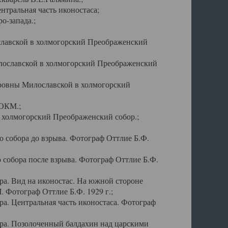
тральная часть иконостаса;
о-запада.;
славской в холмогорский Преображенский
лославской в холмогорский Преображенский
оровны Милославской в холмогорский
АОКМ.;
в холмогорский Преображенский собор.;
 собора до взрыва. Фотограф Оттлие Б.Ф.
 собора после взрыва. Фотограф Оттлие Б.Ф.
а. Вид на иконостас. На южной стороне
. Фотограф Оттлие Б.Ф. 1929 г.;
а. Центральная часть иконостаса. Фотограф
ра. Позолоченный балдахин над царскими