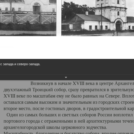
Свято-Троицкий собор
Свято-Троицкий собор Архангельска
23.12.2015
Сегодня мы можем говорить, что Архангельск в большей мере,
пострадал от целенаправленных систематических разрушений,
выдающихся памятников архитектуры. Больше всего по старом
вызванная борьбой с религией, набравшая особую силу в конце
 с запада и северо-запада.
разрушение православного центра архангельской губернии - а
собора Архангельска.
Возникнув в начале XVIII века в центре Архангельск
двухэтажный Троицкий собор, сразу превратился в зрительну
XVIII веке по масштабам ему не было равных на Севере. Впл
оставался самым высоким и значительным из городских строе
второе место, после гостиных дворов, в градостроительной ка
Один из самых больших и светлых соборов России воплотил в
портового города с отраженными в ней архитектурными тече
архангелогородской школы церковного зодчества.
Масштабность, благолепие и богатство собора, вполне оправды