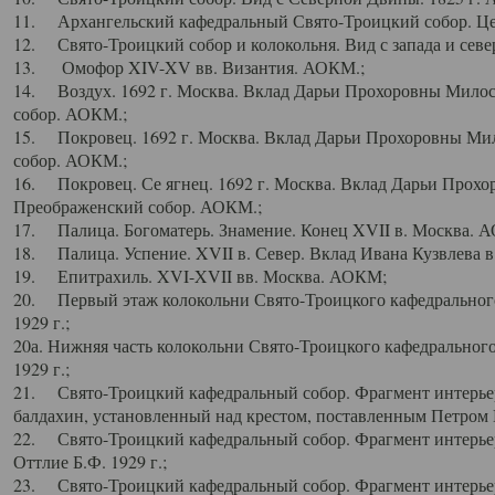
11. Архангельский кафедральный Свято-Троицкий собор. Цен
12. Свято-Троицкий собор и колокольня. Вид с запада и север
13. Омофор XIV-XV вв. Византия. АОКМ.;
14. Воздух. 1692 г. Москва. Вклад Дарьи Прохоровны Мило
собор. АОКМ.;
15. Покровец. 1692 г. Москва. Вклад Дарьи Прохоровны Ми
собор. АОКМ.;
16. Покровец. Се ягнец. 1692 г. Москва. Вклад Дарьи Прох
Преображенский собор. АОКМ.;
17. Палица. Богоматерь. Знамение. Конец XVII в. Москва. 
18. Палица. Успение. XVII в. Север. Вклад Ивана Кузвлева 
19. Епитрахиль. XVI-XVII вв. Москва. АОКМ;
20. Первый этаж колокольни Свято-Троицкого кафедрального
1929 г.;
20а. Нижняя часть колокольни Свято-Троицкого кафедрального
1929 г.;
21. Свято-Троицкий кафедральный собор. Фрагмент интерьер
балдахин, установленный над крестом, поставленным Петром I
22. Свято-Троицкий кафедральный собор. Фрагмент интерьер
Оттлие Б.Ф. 1929 г.;
23. Свято-Троицкий кафедральный собор. Фрагмент интерье