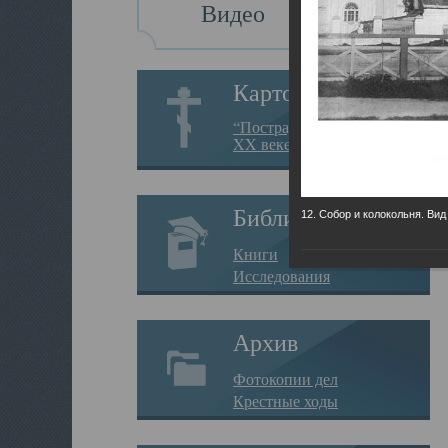
Видео
Картотека
“Пострадавшие за веру в
XX веке на Севере”
Библиотека
12. Собор и колокольня. Вид
Книги
Исследования
Архив
Фотокопии дел
Крестные ходы