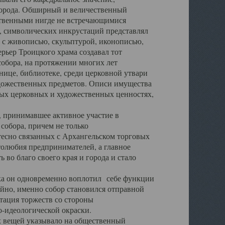
города. Обширный и величественный
ственными нигде не встречающимися
 символических инкрустаций представлял
 с живописью, скульптурой, иконописью,
ьер Троицкого храма создавал тот
обора, на протяжении многих лет
ице, библиотеке, среди церковной утвари
удожественных предметов. Описи имущества
ьных церковных и художественных ценностях,
, принимавшее активное участие в
собора, причем не только
 тесно связанных с Архангельском торговых
толюбия предпринимателей, а главное
во благо своего края и города и стало
 он одновременно воплотил себе функции
айно, именно собор становился отправной
тация торжеств со стороны
-идеологической окраски.
вещей указывало на общественный