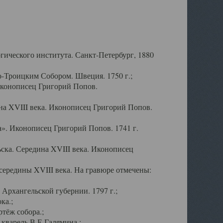
ического института. Санкт-Петербург, 1880
-Троицким Собором. Швеция. 1750 г.;
Иконописец Григорий Попов.
а XVIII века. Иконописец Григорий Попов.
». Иконописец Григорий Попов. 1741 г.
ска. Середина XVIII века. Иконописец
ередины XVIII века. На гравюре отмечены:
Архангельской губернии. 1797 г.;
ка.;
тёж собора.;
кварель В.Е.Галямина.;