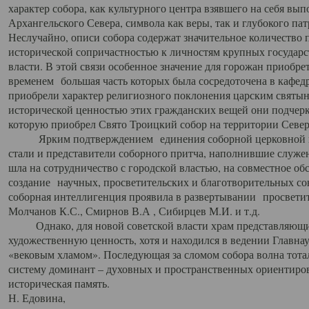
характер собора, как культурного центра взявшего на себя вы
Архангельского Севера, символа как веры, так и глубокого па
Неслучайно, описи собора содержат значительное количество п
исторической сопричастностью к личностям крупных государс
власти. В этой связи особенное значение для горожан приобре
временем большая часть которых была сосредоточена в кафедр
приобрели характер религиозного поклонения царским святыня
исторической ценностью этих гражданских вещей они подчер
которую приобрел Свято Троицкий собор на территории Север
Ярким подтверждением единения соборной церковной ис
стали и представители соборного притча, наполнившие служ
шла на сотрудничество с городской властью, на совместное о
создание научных, просветительских и благотворительных со
соборная интеллигенция проявила в развертывании просветит
Молчанов К.С., Смирнов В.А , Сибирцев М.И. и т.д.
Однако, для новой советской власти храм представляющи
художественную ценность, хотя и находился в ведении Главн
«вековым хламом». Последующая за сломом собора волна тотал
систему доминант – духовных и пространственных ориентиров,
историческая память.
Н. Едовина,