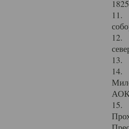
1825
11.
собо
12. 
севе
13.
14. 
Мило
АОК
15. 
Прох
Прео