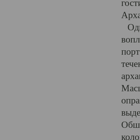
гост
Арха
Один
вопл
порт
тече
арха
Масш
опра
выде
Обши
коло