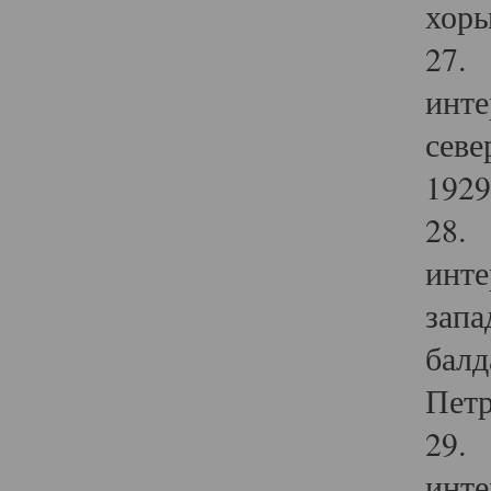
хоры
27. 
инте
севе
1929 
28. 
инте
запа
балд
Петр
29. 
инте