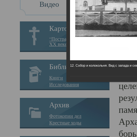
Видео
Св
Картотека
Свя
“Пострадавшие за веру в
XX веке на Севере”
23.12.
Сего
Библиотека
12. Собор и колокольня. Вид с запада и се
мере
Книги
целе
Исследования
резу
Архив
памя
Фотокопии дел
Арха
Крестные ходы
борь