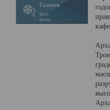
Галерея
годо
Фото
прав
Видео
кафе
Воз
Арха
Трои
град
масш
разр
высо
Арха