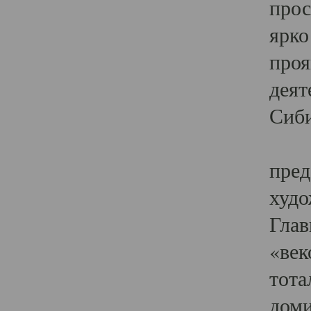
прос
ярко
проя
деят
Сиби
Одн
пред
худо
Глав
«век
тота
доми