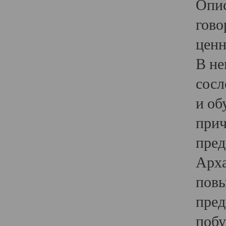
Опис
гово
ценн
В не
сосл
и об
прич
пред
Арха
повы
пред
побу