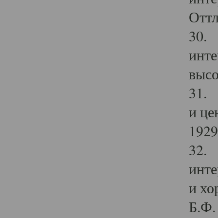
Оттл
30. 
инте
высо
31. 
и це
1929 
32. 
инте
и хо
Б.Ф. 