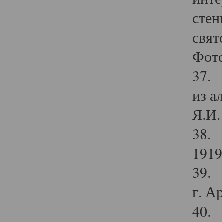
стен
свят
Фото
37. 
из а
Я.И. 
38. 
1919
39. 
г. А
40. 