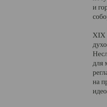
и го
собо
Явл
XIX 
духо
Несл
для 
регл
на п
идео
Поя