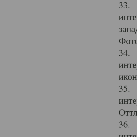
33. 
инте
запа
Фото
34. 
инте
икон
35. 
инте
Оттл
36. 
инте