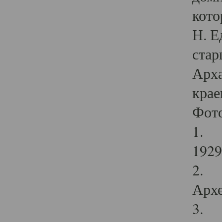
кото
Н. Е
стар
Арха
крае
Фот
1. С
1929 
2. Р
Архе
3. Ф