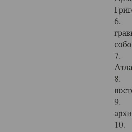
Григ
6. П
грав
собо
7. Г
Атла
8. С
вост
9. С
архи
10. 