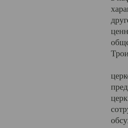
хара
друг
ценн
обще
Трои
Ярк
церк
пред
церк
сотр
обсу