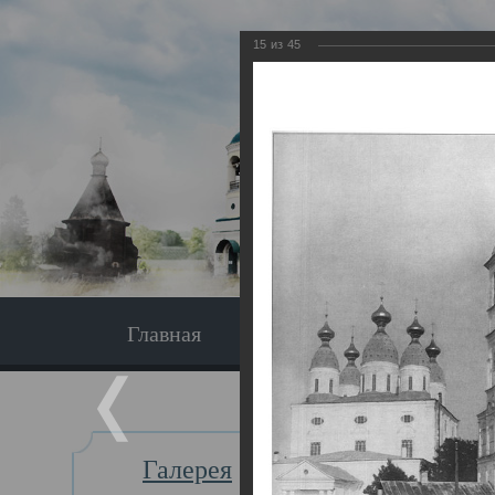
15
из
45
Главная
Экскурсия
Главная
Галерея