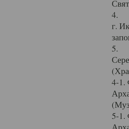
Свят
4. И
г. И
запо
5. И
Сере
(Хра
4-1.
Арха
(Муз
5-1.
Арха