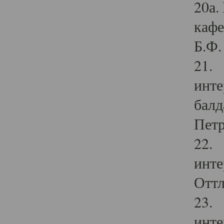
20а.
кафе
Б.Ф. 
21. 
инте
балд
Петр
22. 
инте
Оттл
23. 
инте