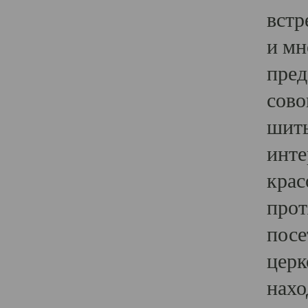
встр
и мн
пред
сово
шить
инте
крас
прот
посе
церк
нахо