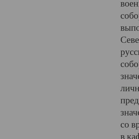
воен
собо
выпо
Севе
русс
собо
знач
личн
пред
знач
со в
в ка