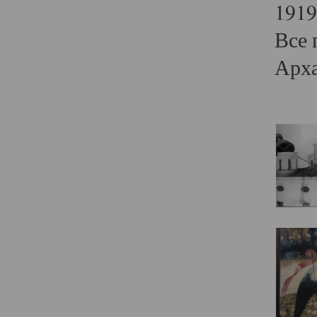
1919
Все 
Арха