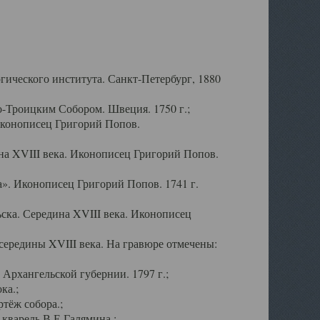
ического института. Санкт-Петербург, 1880
-Троицким Собором. Швеция. 1750 г.;
Иконописец Григорий Попов.
а XVIII века. Иконописец Григорий Попов.
». Иконописец Григорий Попов. 1741 г.
ска. Середина XVIII века. Иконописец
ередины XVIII века. На гравюре отмечены:
Архангельской губернии. 1797 г.;
ка.;
тёж собора.;
кварель В.Е.Галямина.;