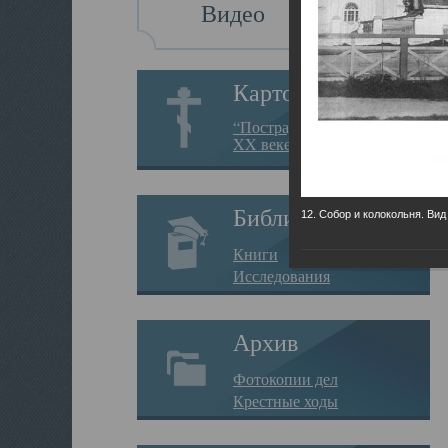
Видео
Картотека
“Пострадавшие за веру в
XX веке на Севере”
Библиотека
12. Собор и колокольня. Вид
Книги
Исследования
Архив
Фотокопии дел
Крестные ходы