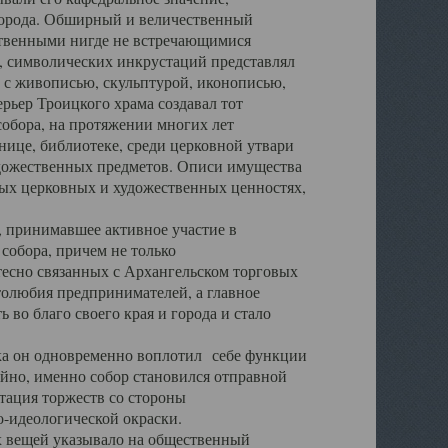
города. Обширный и величественный
ственными нигде не встречающимися
 символических инкрустаций представлял
 с живописью, скульптурой, иконописью,
ьер Троицкого храма создавал тот
обора, на протяжении многих лет
ице, библиотеке, среди церковной утвари
удожественных предметов. Описи имущества
ьных церковных и художественных ценностях,
, принимавшее активное участие в
собора, причем не только
 тесно связанных с Архангельском торговых
толюбия предпринимателей, а главное
во благо своего края и города и стало
 он одновременно воплотил себе функции
айно, именно собор становился отправной
тация торжеств со стороны
-идеологической окраски.
вещей указывало на общественный