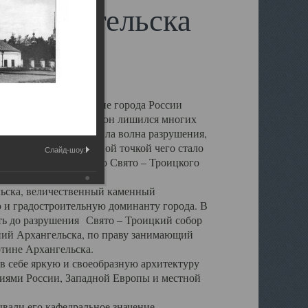
 Архангельска
 чем другие губернские города России
 в результате которых он лишился многих
у Архангельску ударила волна разрушения,
 20 –х годов. Отправной точкой чего стало
Слайд-шоу:
нсамбля кафедрального Свято – Троицкого
а, величественный каменный
ю и градостроительную доминанту города. В
оть до разрушения Свято – Троицкий собор
ний Архангельска, по праву занимающий
ртине Архангельска.
 себе яркую и своеобразную архитектуру
ниями России, Западной Европы и местной
вали его кафедральное значение,