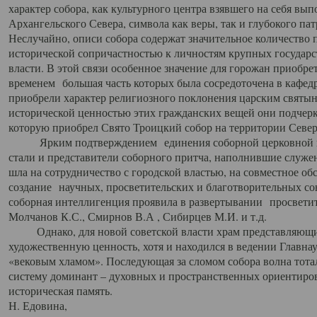
характер собора, как культурного центра взявшего на себя вы
Архангельского Севера, символа как веры, так и глубокого па
Неслучайно, описи собора содержат значительное количество п
исторической сопричастностью к личностям крупных государс
власти. В этой связи особенное значение для горожан приобре
временем большая часть которых была сосредоточена в кафедр
приобрели характер религиозного поклонения царским святыня
исторической ценностью этих гражданских вещей они подчер
которую приобрел Свято Троицкий собор на территории Север
Ярким подтверждением единения соборной церковной ис
стали и представители соборного притча, наполнившие служ
шла на сотрудничество с городской властью, на совместное о
создание научных, просветительских и благотворительных со
соборная интеллигенция проявила в развертывании просветит
Молчанов К.С., Смирнов В.А , Сибирцев М.И. и т.д.
Однако, для новой советской власти храм представляющи
художественную ценность, хотя и находился в ведении Главн
«вековым хламом». Последующая за сломом собора волна тотал
систему доминант – духовных и пространственных ориентиров,
историческая память.
Н. Едовина,