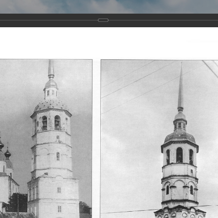
Виртуа
Новомученико
Земли А
Сайт создан по благосло
и Холмо
Наследники
Галерея
Главная
Галерея
Храмы-мученики Архангельска
Свято-Тро