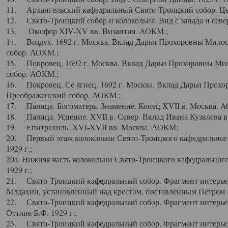
11. Архангельский кафедральный Свято-Троицкий собор. Цен
12. Свято-Троицкий собор и колокольня. Вид с запада и север
13. Омофор XIV-XV вв. Византия. АОКМ.;
14. Воздух. 1692 г. Москва. Вклад Дарьи Прохоровны Мило
собор. АОКМ.;
15. Покровец. 1692 г. Москва. Вклад Дарьи Прохоровны Ми
собор. АОКМ.;
16. Покровец. Се ягнец. 1692 г. Москва. Вклад Дарьи Прох
Преображенский собор. АОКМ.;
17. Палица. Богоматерь. Знамение. Конец XVII в. Москва. 
18. Палица. Успение. XVII в. Север. Вклад Ивана Кузвлева 
19. Епитрахиль. XVI-XVII вв. Москва. АОКМ;
20. Первый этаж колокольни Свято-Троицкого кафедрального
1929 г.;
20а. Нижняя часть колокольни Свято-Троицкого кафедрального
1929 г.;
21. Свято-Троицкий кафедральный собор. Фрагмент интерьер
балдахин, установленный над крестом, поставленным Петром I
22. Свято-Троицкий кафедральный собор. Фрагмент интерьер
Оттлие Б.Ф. 1929 г.;
23. Свято-Троицкий кафедральный собор. Фрагмент интерье