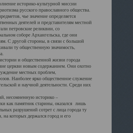
полнение историко-культурной миссии
триотизма русского православного общества.
редметов, чье значение определяется
твенных деятелей и представителям местной
тали петровские реликвии, со
альном соборе Архангельска, где они
м. С другой стороны, в связи с большой
кивали ту общественную значимость,
а.
тории и общественной жизни города
ение церкви новым содержанием. Они охотно
бсуждение местных проблем,
юзов. Наиболее ярко общественное служение
ельской и научной деятельности. Среди них
й, несомненную историко –
ауки как памятник старины, оказался лишь
ьных разрушений сотрет с лица города ту
 на которых держался город и его