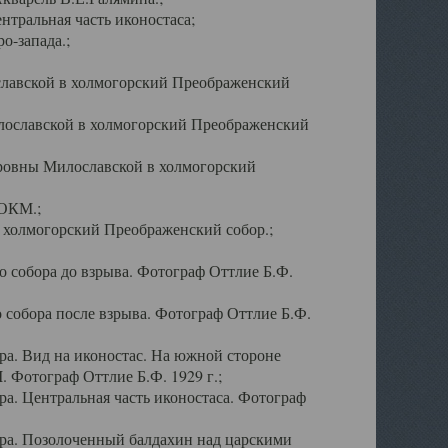
тральная часть иконостаса;
о-запада.;
славской в холмогорский Преображенский
лославской в холмогорский Преображенский
оровны Милославской в холмогорский
АОКМ.;
в холмогорский Преображенский собор.;
 собора до взрыва. Фотограф Оттлие Б.Ф.
 собора после взрыва. Фотограф Оттлие Б.Ф.
а. Вид на иконостас. На южной стороне
. Фотограф Оттлие Б.Ф. 1929 г.;
а. Центральная часть иконостаса. Фотограф
ра. Позолоченный балдахин над царскими