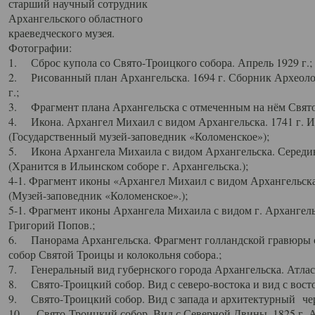
старший научный сотрудник
Архангельского областного
краеведческого музея.
Фотографии:
1. Сброс купола со Свято-Троицкого собора. Апрель 1929 г.;
2. Рисованный план Архангельска. 1694 г. Сборник Археолог
г.;
3. Фрагмент плана Архангельска с отмеченным на нём Свято
4. Икона. Архангел Михаил с видом Архангельска. 1741 г. 
(Государственный музей-заповедник «Коломенское»);
5. Икона Архангела Михаила с видом Архангельска. Середин
(Хранится в Ильинском соборе г. Архангельска.);
4-1. Фрагмент иконы «Архангел Михаил с видом Архангельска
(Музей-заповедник «Коломенское».);
5-1. Фрагмент иконы Архангела Михаила с видом г. Архангель
Григорий Попов.;
6. Панорама Архангельска. Фрагмент голландской гравюры с
собор Святой Троицы и колокольня собора.;
7. Генеральный вид губернского города Архангельска. Атлас 
8. Свято-Троицкий собор. Вид с северо-востока и вид с восто
9. Свято-Троицкий собор. Вид с запада и архитектурный чер
10. Свято-Троицкий собор. Вид с Северной Двины. 1825 г. А