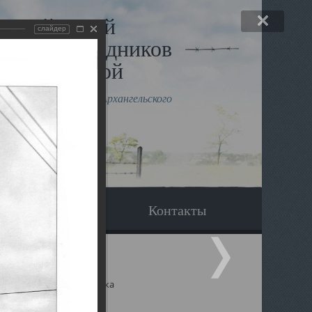
льный музей
слайдер
в и исповедников
рхангельской
влению митрополита Архангельского
горского Даниила
Вопрос-ответ
Контакты
ицкий собор Архангельска