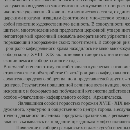
заслуженно выделяя из многочисленных культовых построек 
иконостас украшенный колоннами ионического стиля, с един
царскими вратами, изящным фронтоном и множеством резных,
собой поистине художественную ценность. В совокупности же
шитьем, многочисленными предметами церковной утвари интер
неповторимый красочный ансамбль декоративного убранства с
поражающий воображение своих посетителей. В соборной ризн
Троицкого кафедрального храма находилось не мало высокох
собора конца XVIII - XIX вв. позволяют говорить о значител
скопившемся в соборе за долгие годы.
В немалой степени этому способствовало купеческое сословие
строительстве и обустройстве Свято-Троицкого кафедрального 
архангелогородского общества, но и представителей других –
центров. Результатом повышенной религиозности купцов, чес
искренних и бескорыстных побуждений купечества действовать 
особое «благолепие» кафедрального собора Архангельска.
Являвшийся особой гордостью горожан XVIII - XIX века
духовного, культурно и общественного центра города. Неслуч
точкой для многочисленных городских праздников, а регламен
власти сказывалась на придании праздникам конфессионально
Появление в соборе гражданских и даже сугубо военных 