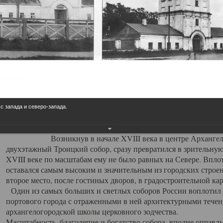
Свято-Троицкий собор
Свято-Троицкий собор Архангельска
23.12.2015
Сегодня мы можем говорить, что Архангельск в большей мере,
пострадал от целенаправленных систематических разрушений,
выдающихся памятников архитектуры. Больше всего по старом
вызванная борьбой с религией, набравшая особую силу в конце
 с запада и северо-запада.
разрушение православного центра архангельской губернии - а
собора Архангельска.
Возникнув в начале XVIII века в центре Архангельск
двухэтажный Троицкий собор, сразу превратился в зрительну
XVIII веке по масштабам ему не было равных на Севере. Впл
оставался самым высоким и значительным из городских строе
второе место, после гостиных дворов, в градостроительной ка
Один из самых больших и светлых соборов России воплотил в
портового города с отраженными в ней архитектурными тече
архангелогородской школы церковного зодчества.
Масштабность, благолепие и богатство собора, вполне оправды