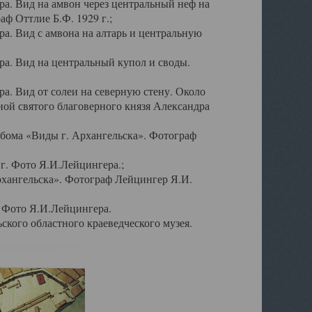
а. Вид на амвон через центральный неф на
аф Оттлие Б.Ф. 1929 г.;
. Вид с амвона на алтарь и центральную
а. Вид на центральный купол и своды.
. Вид от солеи на северную стену. Около
ой святого благоверного князя Александра
бома «Виды г. Архангельска». Фотограф
г. Фото Я.И.Лейцингера.;
рхангельска». Фотограф Лейцингер Я.И.
. Фото Я.И.Лейцингера.
кого областного краеведческого музея.