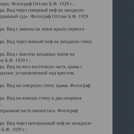
ери. Фотограф Оттлие Б.Ф. 1929 г.;
а. Вид через северный неф на западную
трашный суд». Фотограф Оттлие Б.Ф. 1929
. Вид с амвона на левое крыло первого
а. Вид через южный неф на западную стену
а. Вид с высоты западных хоров на
 Б.Ф. 1929 г.;
а. Вид на юго-восточную часть храма с
дахин, установленный над крестом,
а. Вид на северную стену храма. Фотограф
ра. Вид на южную стену и два опорных
;
тральная часть иконостаса. Фотограф
а. Вид через центральный неф на западную
Б.Ф. 1929 г.;