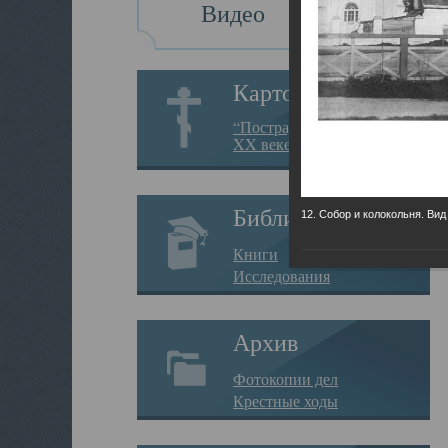
Видео
Картотека
“Пострадавшие за веру в
XX веке на Севере”
Библиотека
12. Собор и колокольня. Вид
Книги
Исследования
Архив
Фотокопии дел
Крестные ходы