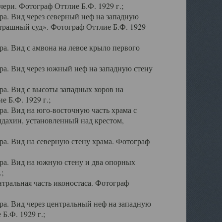
ери. Фотограф Оттлие Б.Ф. 1929 г.;
а. Вид через северный неф на западную
трашный суд». Фотограф Оттлие Б.Ф. 1929
. Вид с амвона на левое крыло первого
а. Вид через южный неф на западную стену
а. Вид с высоты западных хоров на
 Б.Ф. 1929 г.;
а. Вид на юго-восточную часть храма с
дахин, установленный над крестом,
а. Вид на северную стену храма. Фотограф
ра. Вид на южную стену и два опорных
;
тральная часть иконостаса. Фотограф
а. Вид через центральный неф на западную
Б.Ф. 1929 г.;