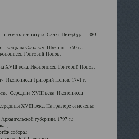
ического института. Санкт-Петербург, 1880
-Троицким Собором. Швеция. 1750 г.;
Иконописец Григорий Попов.
а XVIII века. Иконописец Григорий Попов.
». Иконописец Григорий Попов. 1741 г.
ска. Середина XVIII века. Иконописец
ередины XVIII века. На гравюре отмечены:
Архангельской губернии. 1797 г.;
ка.;
тёж собора.;
кварель В.Е.Галямина.;