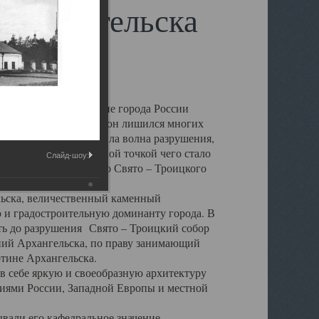
 Архангельска
 чем другие губернские города России
 в результате которых он лишился многих
у Архангельску ударила волна разрушения,
 20 –х годов. Отправной точкой чего стало
Слайд-шоу:
нсамбля кафедрального Свято – Троицкого
а, величественный каменный
ю и градостроительную доминанту города. В
оть до разрушения Свято – Троицкий собор
ний Архангельска, по праву занимающий
ртине Архангельска.
 себе яркую и своеобразную архитектуру
ниями России, Западной Европы и местной
вали его кафедральное значение,