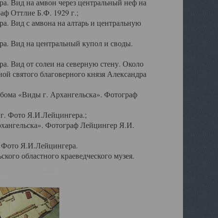
а. Вид на амвон через центральный неф на
аф Оттлие Б.Ф. 1929 г.;
. Вид с амвона на алтарь и центральную
а. Вид на центральный купол и своды.
. Вид от солеи на северную стену. Около
ой святого благоверного князя Александра
бома «Виды г. Архангельска». Фотограф
г. Фото Я.И.Лейцингера.;
рхангельска». Фотограф Лейцингер Я.И.
. Фото Я.И.Лейцингера.
кого областного краеведческого музея.