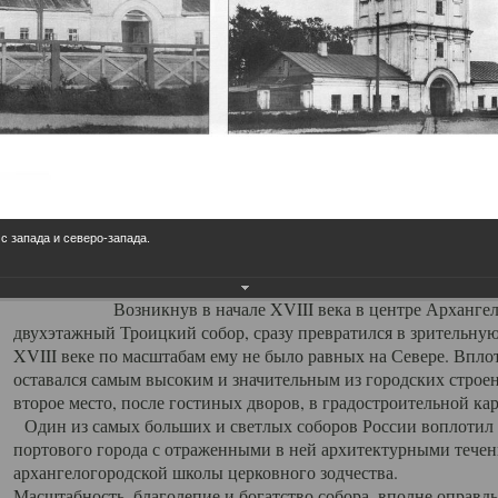
Свято-Троицкий собор
Свято-Троицкий собор Архангельска
23.12.2015
Сегодня мы можем говорить, что Архангельск в большей мере,
пострадал от целенаправленных систематических разрушений,
выдающихся памятников архитектуры. Больше всего по старом
вызванная борьбой с религией, набравшая особую силу в конце
 с запада и северо-запада.
разрушение православного центра архангельской губернии - а
собора Архангельска.
Возникнув в начале XVIII века в центре Архангельск
двухэтажный Троицкий собор, сразу превратился в зрительну
XVIII веке по масштабам ему не было равных на Севере. Впл
оставался самым высоким и значительным из городских строе
второе место, после гостиных дворов, в градостроительной ка
Один из самых больших и светлых соборов России воплотил в
портового города с отраженными в ней архитектурными тече
архангелогородской школы церковного зодчества.
Масштабность, благолепие и богатство собора, вполне оправды