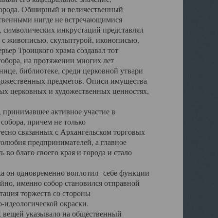
города. Обширный и величественный
ственными нигде не встречающимися
 символических инкрустаций представлял
 с живописью, скульптурой, иконописью,
ьер Троицкого храма создавал тот
обора, на протяжении многих лет
ице, библиотеке, среди церковной утвари
удожественных предметов. Описи имущества
ьных церковных и художественных ценностях,
, принимавшее активное участие в
собора, причем не только
 тесно связанных с Архангельском торговых
толюбия предпринимателей, а главное
во благо своего края и города и стало
 он одновременно воплотил себе функции
айно, именно собор становился отправной
тация торжеств со стороны
-идеологической окраски.
вещей указывало на общественный