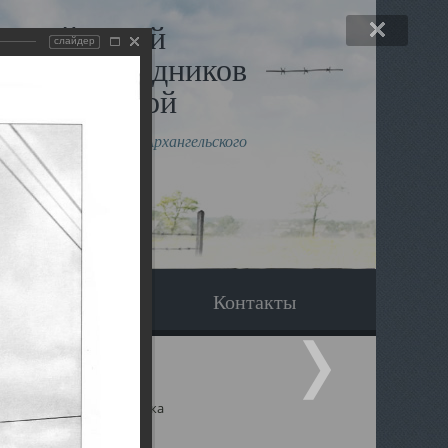
льный музей
слайдер
в и исповедников
рхангельской
влению митрополита Архангельского
горского Даниила
Вопрос-ответ
Контакты
ицкий собор Архангельска