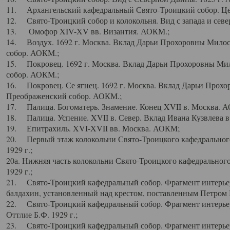
11. Архангельский кафедральный Свято-Троицкий собор. Цен
12. Свято-Троицкий собор и колокольня. Вид с запада и север
13. Омофор XIV-XV вв. Византия. АОКМ.;
14. Воздух. 1692 г. Москва. Вклад Дарьи Прохоровны Мило
собор. АОКМ.;
15. Покровец. 1692 г. Москва. Вклад Дарьи Прохоровны Ми
собор. АОКМ.;
16. Покровец. Се ягнец. 1692 г. Москва. Вклад Дарьи Прох
Преображенский собор. АОКМ.;
17. Палица. Богоматерь. Знамение. Конец XVII в. Москва. 
18. Палица. Успение. XVII в. Север. Вклад Ивана Кузвлева 
19. Епитрахиль. XVI-XVII вв. Москва. АОКМ;
20. Первый этаж колокольни Свято-Троицкого кафедрального
1929 г.;
20а. Нижняя часть колокольни Свято-Троицкого кафедрального
1929 г.;
21. Свято-Троицкий кафедральный собор. Фрагмент интерьер
балдахин, установленный над крестом, поставленным Петром I
22. Свято-Троицкий кафедральный собор. Фрагмент интерьер
Оттлие Б.Ф. 1929 г.;
23. Свято-Троицкий кафедральный собор. Фрагмент интерье