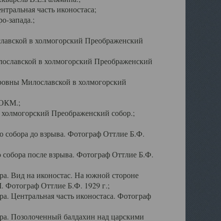
тральная часть иконостаса;
о-запада.;
славской в холмогорский Преображенский
лославской в холмогорский Преображенский
оровны Милославской в холмогорский
АОКМ.;
в холмогорский Преображенский собор.;
 собора до взрыва. Фотограф Оттлие Б.Ф.
 собора после взрыва. Фотограф Оттлие Б.Ф.
а. Вид на иконостас. На южной стороне
. Фотограф Оттлие Б.Ф. 1929 г.;
а. Центральная часть иконостаса. Фотограф
ра. Позолоченный балдахин над царскими