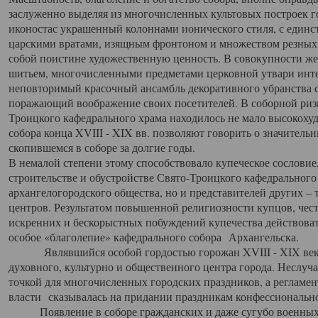
заслуженно выделяя из многочисленных культовых построек 
иконостас украшенный колоннами ионического стиля, с един
царскими вратами, изящным фронтоном и множеством резных,
собой поистине художественную ценность. В совокупности же
шитьем, многочисленными предметами церковной утвари интер
неповторимый красочный ансамбль декоративного убранства с
поражающий воображение своих посетителей. В соборной ризн
Троицкого кафедрального храма находилось не мало высокох
собора конца XVIII - XIX вв. позволяют говорить о значител
скопившемся в соборе за долгие годы.
В немалой степени этому способствовало купеческое сословие
строительстве и обустройстве Свято-Троицкого кафедрального 
архангелогородского общества, но и представителей других –
центров. Результатом повышенной религиозности купцов, чес
искренних и бескорыстных побуждений купечества действовать 
особое «благолепие» кафедрального собора Архангельска.
Являвшийся особой гордостью горожан XVIII - XIX века
духовного, культурно и общественного центра города. Неслуч
точкой для многочисленных городских праздников, а регламен
власти сказывалась на придании праздникам конфессионально
Появление в соборе гражданских и даже сугубо военных 