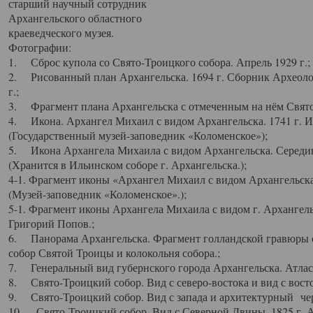
старший научный сотрудник
Архангельского областного
краеведческого музея.
Фотографии:
1. Сброс купола со Свято-Троицкого собора. Апрель 1929 г.;
2. Рисованный план Архангельска. 1694 г. Сборник Археолог
г.;
3. Фрагмент плана Архангельска с отмеченным на нём Свято
4. Икона. Архангел Михаил с видом Архангельска. 1741 г. 
(Государственный музей-заповедник «Коломенское»);
5. Икона Архангела Михаила с видом Архангельска. Середин
(Хранится в Ильинском соборе г. Архангельска.);
4-1. Фрагмент иконы «Архангел Михаил с видом Архангельска
(Музей-заповедник «Коломенское».);
5-1. Фрагмент иконы Архангела Михаила с видом г. Архангель
Григорий Попов.;
6. Панорама Архангельска. Фрагмент голландской гравюры с
собор Святой Троицы и колокольня собора.;
7. Генеральный вид губернского города Архангельска. Атлас 
8. Свято-Троицкий собор. Вид с северо-востока и вид с восто
9. Свято-Троицкий собор. Вид с запада и архитектурный чер
10. Свято-Троицкий собор. Вид с Северной Двины. 1825 г. А