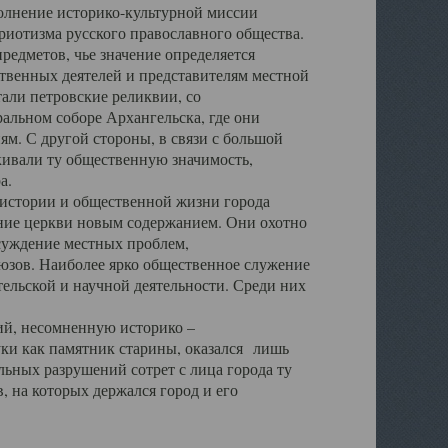
полнение историко-культурной миссии
триотизма русского православного общества.
редметов, чье значение определяется
твенных деятелей и представителям местной
тали петровские реликвии, со
альном соборе Архангельска, где они
м. С другой стороны, в связи с большой
кивали ту общественную значимость,
а.
тории и общественной жизни города
ение церкви новым содержанием. Они охотно
бсуждение местных проблем,
юзов. Наиболее ярко общественное служение
ельской и научной деятельности. Среди них
й, несомненную историко –
ауки как памятник старины, оказался лишь
ьных разрушений сотрет с лица города ту
 на которых держался город и его