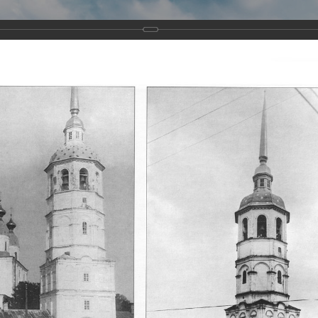
Виртуа
Новомученико
Земли А
Сайт создан по благосло
и Холмо
Наследники
Галерея
Главная
Галерея
Храмы-мученики Архангельска
Свято-Тро