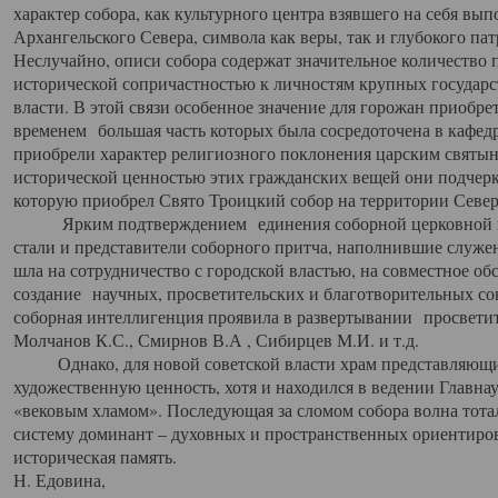
характер собора, как культурного центра взявшего на себя вы
Архангельского Севера, символа как веры, так и глубокого па
Неслучайно, описи собора содержат значительное количество п
исторической сопричастностью к личностям крупных государс
власти. В этой связи особенное значение для горожан приобре
временем большая часть которых была сосредоточена в кафедр
приобрели характер религиозного поклонения царским святыня
исторической ценностью этих гражданских вещей они подчер
которую приобрел Свято Троицкий собор на территории Север
Ярким подтверждением единения соборной церковной ис
стали и представители соборного притча, наполнившие служ
шла на сотрудничество с городской властью, на совместное о
создание научных, просветительских и благотворительных со
соборная интеллигенция проявила в развертывании просветит
Молчанов К.С., Смирнов В.А , Сибирцев М.И. и т.д.
Однако, для новой советской власти храм представляющи
художественную ценность, хотя и находился в ведении Главн
«вековым хламом». Последующая за сломом собора волна тотал
систему доминант – духовных и пространственных ориентиров,
историческая память.
Н. Едовина,