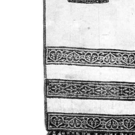
Свято-Троицкий собор
Свято-Троицкий собор Архангельска
23.12.2015
Сегодня мы можем говорить, что Архангельск в большей мере,
пострадал от целенаправленных систематических разрушений,
выдающихся памятников архитектуры. Больше всего по старом
вызванная борьбой с религией, набравшая особую силу в конце
разрушение православного центра архангельской губернии - а
собора Архангельска.
Возникнув в начале XVIII века в центре Архангельск
двухэтажный Троицкий собор, сразу превратился в зрительну
XVIII веке по масштабам ему не было равных на Севере. Впл
оставался самым высоким и значительным из городских строе
второе место, после гостиных дворов, в градостроительной ка
Один из самых больших и светлых соборов России воплотил в
портового города с отраженными в ней архитектурными тече
архангелогородской школы церковного зодчества.
Масштабность, благолепие и богатство собора, вполне оправды