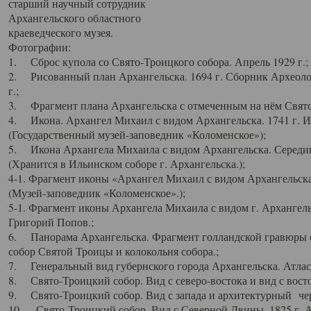
старший научный сотрудник
Архангельского областного
краеведческого музея.
Фотографии:
1. Сброс купола со Свято-Троицкого собора. Апрель 1929 г.;
2. Рисованный план Архангельска. 1694 г. Сборник Археолог
г.;
3. Фрагмент плана Архангельска с отмеченным на нём Свято
4. Икона. Архангел Михаил с видом Архангельска. 1741 г. 
(Государственный музей-заповедник «Коломенское»);
5. Икона Архангела Михаила с видом Архангельска. Середин
(Хранится в Ильинском соборе г. Архангельска.);
4-1. Фрагмент иконы «Архангел Михаил с видом Архангельска
(Музей-заповедник «Коломенское».);
5-1. Фрагмент иконы Архангела Михаила с видом г. Архангель
Григорий Попов.;
6. Панорама Архангельска. Фрагмент голландской гравюры с
собор Святой Троицы и колокольня собора.;
7. Генеральный вид губернского города Архангельска. Атлас 
8. Свято-Троицкий собор. Вид с северо-востока и вид с восто
9. Свято-Троицкий собор. Вид с запада и архитектурный чер
10. Свято-Троицкий собор. Вид с Северной Двины. 1825 г. А