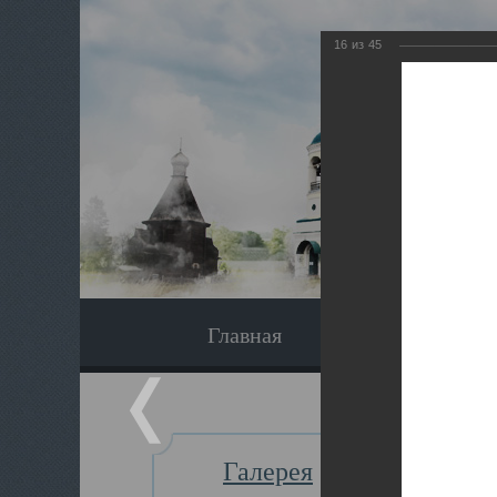
16
из
45
Главная
Экскурсия
Галерея