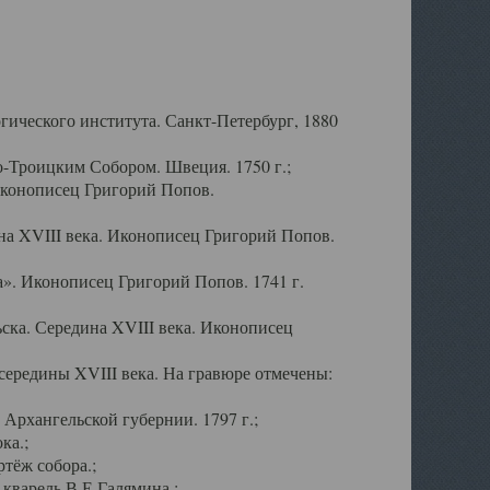
ического института. Санкт-Петербург, 1880
-Троицким Собором. Швеция. 1750 г.;
Иконописец Григорий Попов.
а XVIII века. Иконописец Григорий Попов.
». Иконописец Григорий Попов. 1741 г.
ска. Середина XVIII века. Иконописец
ередины XVIII века. На гравюре отмечены:
Архангельской губернии. 1797 г.;
ка.;
тёж собора.;
кварель В.Е.Галямина.;