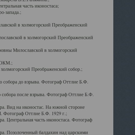
тральная часть иконостаса;
о-запада.;
славской в холмогорский Преображенский
лославской в холмогорский Преображенский
оровны Милославской в холмогорский
АОКМ.;
в холмогорский Преображенский собор.;
 собора до взрыва. Фотограф Оттлие Б.Ф.
 собора после взрыва. Фотограф Оттлие Б.Ф.
а. Вид на иконостас. На южной стороне
. Фотограф Оттлие Б.Ф. 1929 г.;
а. Центральная часть иконостаса. Фотограф
ра. Позолоченный балдахин над царскими