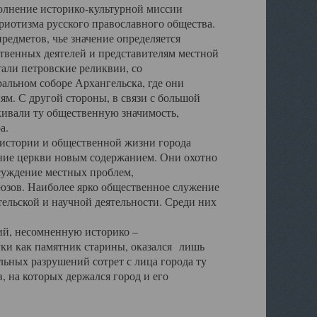
полнение историко-культурной миссии
триотизма русского православного общества.
редметов, чье значение определяется
твенных деятелей и представителям местной
тали петровские реликвии, со
альном соборе Архангельска, где они
м. С другой стороны, в связи с большой
кивали ту общественную значимость,
а.
тории и общественной жизни города
ение церкви новым содержанием. Они охотно
бсуждение местных проблем,
юзов. Наиболее ярко общественное служение
ельской и научной деятельности. Среди них
й, несомненную историко –
ауки как памятник старины, оказался лишь
ьных разрушений сотрет с лица города ту
 на которых держался город и его