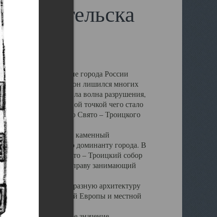
 Архангельска
 чем другие губернские города России
 в результате которых он лишился многих
у Архангельску ударила волна разрушения,
 20 –х годов. Отправной точкой чего стало
нсамбля кафедрального Свято – Троицкого
а, величественный каменный
ю и градостроительную доминанту города. В
оть до разрушения Свято – Троицкий собор
ний Архангельска, по праву занимающий
ртине Архангельска.
 себе яркую и своеобразную архитектуру
ниями России, Западной Европы и местной
вали его кафедральное значение,