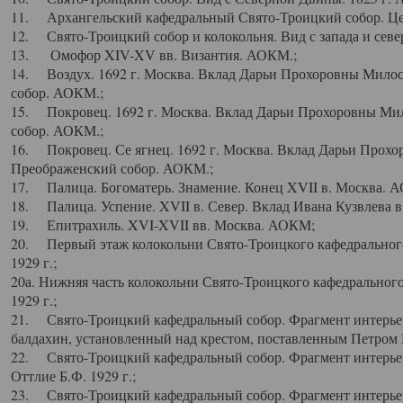
11. Архангельский кафедральный Свято-Троицкий собор. Цен
12. Свято-Троицкий собор и колокольня. Вид с запада и север
13. Омофор XIV-XV вв. Византия. АОКМ.;
14. Воздух. 1692 г. Москва. Вклад Дарьи Прохоровны Мило
собор. АОКМ.;
15. Покровец. 1692 г. Москва. Вклад Дарьи Прохоровны Ми
собор. АОКМ.;
16. Покровец. Се ягнец. 1692 г. Москва. Вклад Дарьи Прох
Преображенский собор. АОКМ.;
17. Палица. Богоматерь. Знамение. Конец XVII в. Москва. 
18. Палица. Успение. XVII в. Север. Вклад Ивана Кузвлева 
19. Епитрахиль. XVI-XVII вв. Москва. АОКМ;
20. Первый этаж колокольни Свято-Троицкого кафедрального
1929 г.;
20а. Нижняя часть колокольни Свято-Троицкого кафедрального
1929 г.;
21. Свято-Троицкий кафедральный собор. Фрагмент интерьер
балдахин, установленный над крестом, поставленным Петром I
22. Свято-Троицкий кафедральный собор. Фрагмент интерьер
Оттлие Б.Ф. 1929 г.;
23. Свято-Троицкий кафедральный собор. Фрагмент интерье