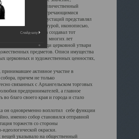
города. Обширный и величественный
ственными нигде не встречающимися
 символических инкрустаций представлял
 с живописью, скульптурой, иконописью,
ьер Троицкого храма создавал тот
Слайд-шоу:
обора, на протяжении многих лет
ице, библиотеке, среди церковной утвари
удожественных предметов. Описи имущества
ьных церковных и художественных ценностях,
, принимавшее активное участие в
собора, причем не только
 тесно связанных с Архангельском торговых
толюбия предпринимателей, а главное
во благо своего края и города и стало
 он одновременно воплотил себе функции
айно, именно собор становился отправной
тация торжеств со стороны
-идеологической окраски.
вещей указывало на общественный