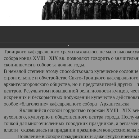
заслуженно выделяя из многочисленных культовых построек 
иконостас украшенный колоннами ионического стиля, с един
царскими вратами, изящным фронтоном и множеством резных,
собой поистине художественную ценность. В совокупности же
шитьем, многочисленными предметами церковной утвари интер
неповторимый красочный ансамбль декоративного убранства с
поражающий воображение своих посетителей. В соборной ризн
Троицкого кафедрального храма находилось не мало высокох
собора конца XVIII - XIX вв. позволяют говорить о значител
скопившемся в соборе за долгие годы.
В немалой степени этому способствовало купеческое сословие
строительстве и обустройстве Свято-Троицкого кафедрального 
архангелогородского общества, но и представителей других –
центров. Результатом повышенной религиозности купцов, чес
искренних и бескорыстных побуждений купечества действовать 
особое «благолепие» кафедрального собора Архангельска.
Являвшийся особой гордостью горожан XVIII - XIX века
духовного, культурно и общественного центра города. Неслуч
точкой для многочисленных городских праздников, а регламен
власти сказывалась на придании праздникам конфессионально
Появление в соборе гражданских и даже сугубо военных 