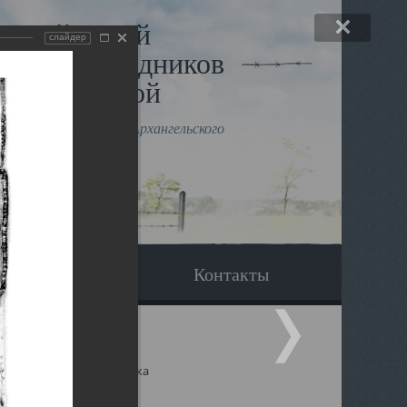
льный музей
слайдер
в и исповедников
рхангельской
влению митрополита Архангельского
горского Даниила
Вопрос-ответ
Контакты
ицкий собор Архангельска