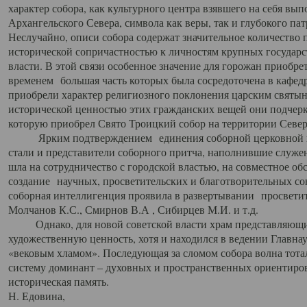
характер собора, как культурного центра взявшего на себя вы
Архангельского Севера, символа как веры, так и глубокого па
Неслучайно, описи собора содержат значительное количество п
исторической сопричастностью к личностям крупных государс
власти. В этой связи особенное значение для горожан приобре
временем большая часть которых была сосредоточена в кафедр
приобрели характер религиозного поклонения царским святыня
исторической ценностью этих гражданских вещей они подчер
которую приобрел Свято Троицкий собор на территории Север
Ярким подтверждением единения соборной церковной ис
стали и представители соборного притча, наполнившие служ
шла на сотрудничество с городской властью, на совместное о
создание научных, просветительских и благотворительных со
соборная интеллигенция проявила в развертывании просветит
Молчанов К.С., Смирнов В.А , Сибирцев М.И. и т.д.
Однако, для новой советской власти храм представляющи
художественную ценность, хотя и находился в ведении Главн
«вековым хламом». Последующая за сломом собора волна тотал
систему доминант – духовных и пространственных ориентиров,
историческая память.
Н. Едовина,