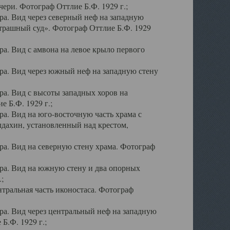
ери. Фотограф Оттлие Б.Ф. 1929 г.;
а. Вид через северный неф на западную
трашный суд». Фотограф Оттлие Б.Ф. 1929
. Вид с амвона на левое крыло первого
а. Вид через южный неф на западную стену
а. Вид с высоты западных хоров на
 Б.Ф. 1929 г.;
а. Вид на юго-восточную часть храма с
дахин, установленный над крестом,
а. Вид на северную стену храма. Фотограф
ра. Вид на южную стену и два опорных
;
тральная часть иконостаса. Фотограф
а. Вид через центральный неф на западную
Б.Ф. 1929 г.;