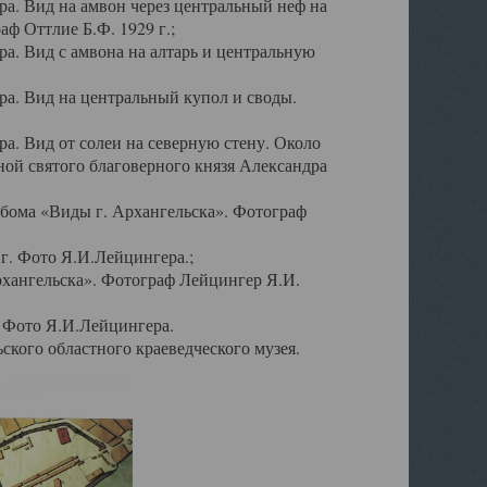
а. Вид на амвон через центральный неф на
аф Оттлие Б.Ф. 1929 г.;
. Вид с амвона на алтарь и центральную
а. Вид на центральный купол и своды.
. Вид от солеи на северную стену. Около
ой святого благоверного князя Александра
бома «Виды г. Архангельска». Фотограф
г. Фото Я.И.Лейцингера.;
рхангельска». Фотограф Лейцингер Я.И.
. Фото Я.И.Лейцингера.
кого областного краеведческого музея.