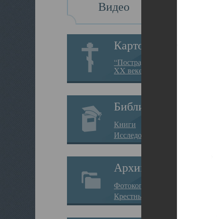
Видео
Картотека
“Пострадавшие за веру в
XX веке на Севере”
Библиотека
Книги
Исследования
Архив
Фотокопии дел
Крестные ходы