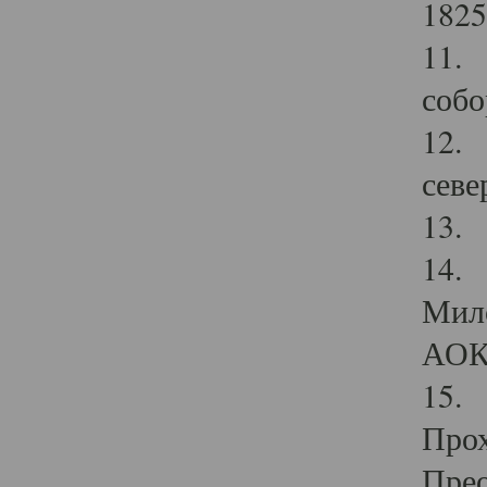
1825
11.
собо
12. 
севе
13.
14. 
Мило
АОК
15. 
Прох
Прео