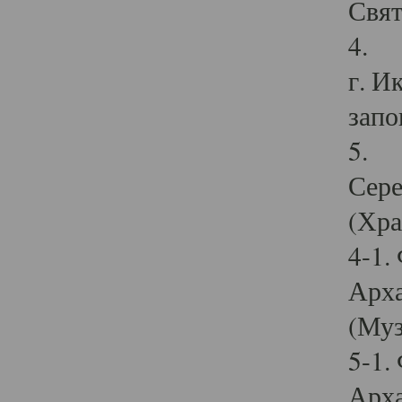
Свят
4. И
г. И
запо
5. И
Сере
(Хра
4-1.
Арха
(Муз
5-1.
Арха