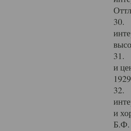
Оттл
30. 
инте
высо
31. 
и це
1929 
32. 
инте
и хо
Б.Ф. 