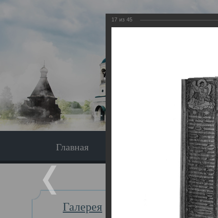
17
из
45
Главная
Экскурсия
Главная
Галерея