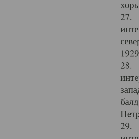
хоры
27. 
инте
севе
1929 
28. 
инте
запа
балд
Петр
29. 
инте