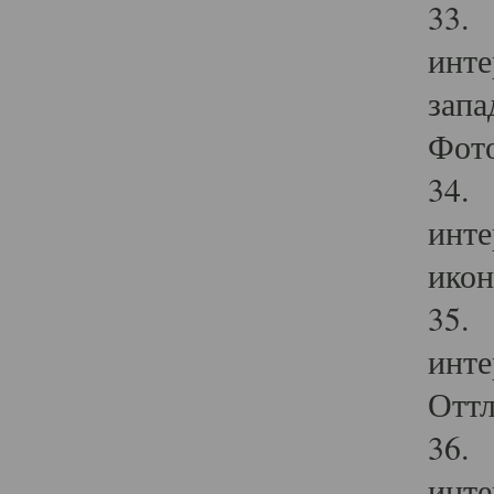
33. 
инте
запа
Фото
34. 
инте
икон
35. 
инте
Оттл
36. 
инте