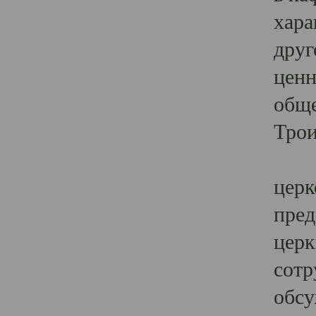
хара
друг
ценн
обще
Трои
Ярк
церк
пред
церк
сотр
обсу