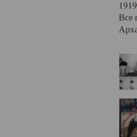
1919
Все 
Арха