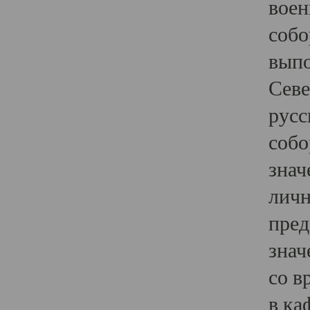
воен
собо
выпо
Севе
русс
собо
знач
личн
пред
знач
со в
в ка