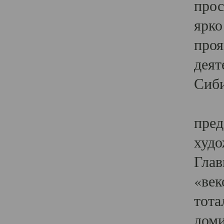
прос
ярко
проя
деят
Сиби
Одн
пред
худо
Глав
«век
тота
доми