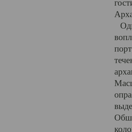
гост
Арха
Один
вопл
порт
тече
арха
Масш
опра
выде
Обши
коло