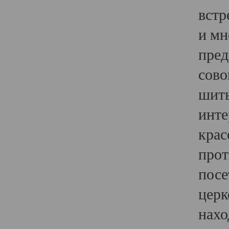
встр
и мн
пред
сово
шить
инте
крас
прот
посе
церк
нахо