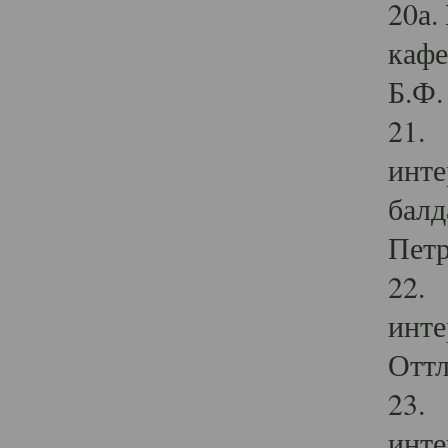
20а.
кафе
Б.Ф. 
21. 
инте
балд
Петр
22. 
инте
Оттл
23. 
инте