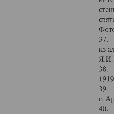
стен
свят
Фото
37. 
из а
Я.И. 
38. 
1919
39. 
г. А
40. 