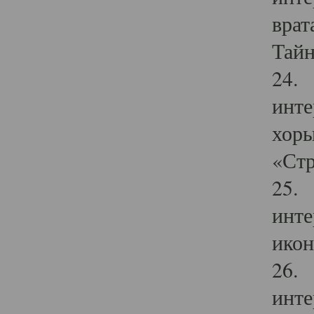
врат
Тайн
24. 
инте
хоры
«Стр
25. 
инте
икон
26. 
инте