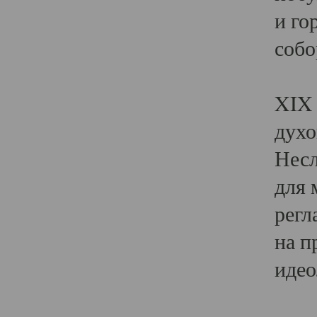
и го
собо
Явл
XIX 
духо
Несл
для 
регл
на п
идео
Поя