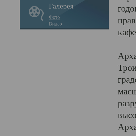
Галерея
годо
Фото
прав
Видео
кафе
Воз
Арха
Трои
град
масш
разр
высо
Арха