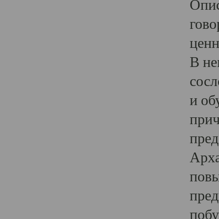
Опис
гово
ценн
В не
сосл
и об
прич
пред
Арха
повы
пред
побу