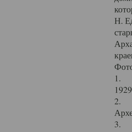
кото
Н. Е
стар
Арха
крае
Фот
1. С
1929 
2. Р
Архе
3. Ф