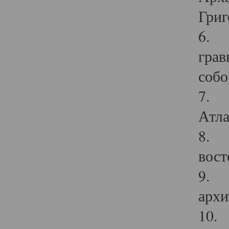
Григ
6. П
грав
собо
7. Г
Атла
8. С
вост
9. С
архи
10. 