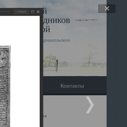
льный музей
слайдер
в и исповедников
рхангельской
влению митрополита Архангельского
горского Даниила
Вопрос-ответ
Контакты
ицкий собор Архангельска