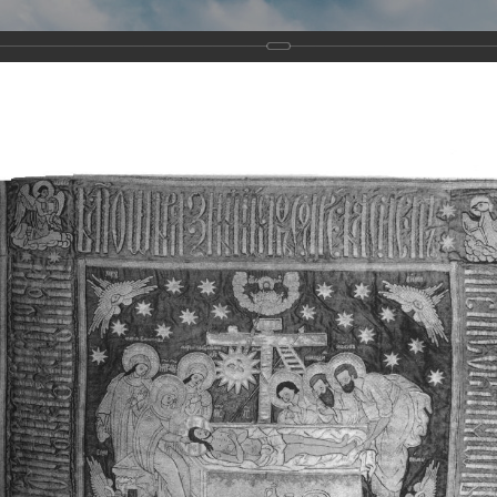
Виртуа
Новомученико
Земли А
Сайт создан по благосло
и Холмо
Наследники
Галерея
Главная
Галерея
Храмы-мученики Архангельска
Свято-Тро