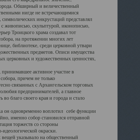
города. Обширный и величественный
ственными нигде не встречающимися
 символических инкрустаций представлял
 с живописью, скульптурой, иконописью,
ьер Троицкого храма создавал тот
обора, на протяжении многих лет
ице, библиотеке, среди церковной утвари
удожественных предметов. Описи имущества
ьных церковных и художественных ценностях,
, принимавшее активное участие в
собора, причем не только
 тесно связанных с Архангельском торговых
толюбия предпринимателей, а главное
во благо своего края и города и стало
 он одновременно воплотил себе функции
айно, именно собор становился отправной
тация торжеств со стороны
-идеологической окраски.
вещей указывало на общественный