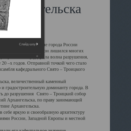
 Архангельска
 чем другие губернские города России
Слайд-шоу:
 в результате которых он лишился многих
у Архангельску ударила волна разрушения,
 20 –х годов. Отправной точкой чего стало
нсамбля кафедрального Свято – Троицкого
а, величественный каменный
ю и градостроительную доминанту города. В
оть до разрушения Свято – Троицкий собор
ний Архангельска, по праву занимающий
ртине Архангельска.
 себе яркую и своеобразную архитектуру
ниями России, Западной Европы и местной
вали его кафедральное значение,