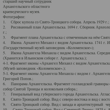
старший научный сотрудник
Архангельского областного
краеведческого музея.
Фотографии:
1. Сброс купола со Свято-Троицкого собора. Апрель 1929 г.;
2. Рисованный план Архангельска. 1694 г. Сборник Археолог
г.;
3. Фрагмент плана Архангельска с отмеченным на нём Свято
4. Икона. Архангел Михаил с видом Архангельска. 1741 г. 
(Государственный музей-заповедник «Коломенское»);
5. Икона Архангела Михаила с видом Архангельска. Середин
(Хранится в Ильинском соборе г. Архангельска.);
4-1. Фрагмент иконы «Архангел Михаил с видом Архангельска
(Музей-заповедник «Коломенское».);
5-1. Фрагмент иконы Архангела Михаила с видом г. Архангель
Григорий Попов.;
6. Панорама Архангельска. Фрагмент голландской гравюры с
собор Святой Троицы и колокольня собора.;
7. Генеральный вид губернского города Архангельска. Атлас 
8. Свято-Троицкий собор. Вид с северо-востока и вид с восто
9. Свято-Троицкий собор. Вид с запада и архитектурный чер
10. Свято-Троицкий собор. Вид с Северной Двины. 1825 г. А