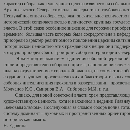
характер собора, как культурного центра взявшего на себя вы
Архангельского Севера, символа как веры, так и глубокого па
Неслучайно, описи собора содержат значительное количество п
исторической сопричастностью к личностям крупных государс
власти. В этой связи особенное значение для горожан приобре
временем большая часть которых была сосредоточена в кафедр
приобрели характер религиозного поклонения царским святыня
исторической ценностью этих гражданских вещей они подчер
которую приобрел Свято Троицкий собор на территории Север
Ярким подтверждением единения соборной церковной ис
стали и представители соборного притча, наполнившие служ
шла на сотрудничество с городской властью, на совместное о
создание научных, просветительских и благотворительных со
соборная интеллигенция проявила в развертывании просветит
Молчанов К.С., Смирнов В.А , Сибирцев М.И. и т.д.
Однако, для новой советской власти храм представляющи
художественную ценность, хотя и находился в ведении Главн
«вековым хламом». Последующая за сломом собора волна тотал
систему доминант – духовных и пространственных ориентиров,
историческая память.
Н. Едовина,