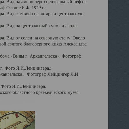
а. Вид на амвон через центральный неф на
аф Оттлие Б.Ф. 1929 г.;
. Вид с амвона на алтарь и центральную
а. Вид на центральный купол и своды.
. Вид от солеи на северную стену. Около
ой святого благоверного князя Александра
бома «Виды г. Архангельска». Фотограф
г. Фото Я.И.Лейцингера.;
рхангельска». Фотограф Лейцингер Я.И.
. Фото Я.И.Лейцингера.
кого областного краеведческого музея.