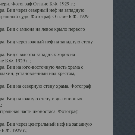
ери. Фотограф Оттлие Б.Ф. 1929 г.;
а. Вид через северный неф на западную
трашный суд». Фотограф Оттлие Б.Ф. 1929
. Вид с амвона на левое крыло первого
а. Вид через южный неф на западную стену
а. Вид с высоты западных хоров на
 Б.Ф. 1929 г.;
а. Вид на юго-восточную часть храма с
дахин, установленный над крестом,
а. Вид на северную стену храма. Фотограф
ра. Вид на южную стену и два опорных
;
тральная часть иконостаса. Фотограф
а. Вид через центральный неф на западную
Б.Ф. 1929 г.;