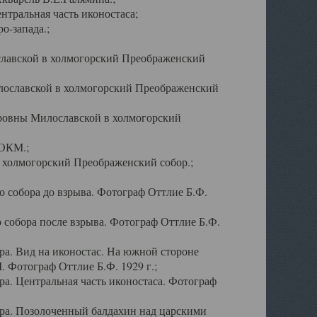
тральная часть иконостаса;
о-запада.;
славской в холмогорский Преображенский
лославской в холмогорский Преображенский
оровны Милославской в холмогорский
АОКМ.;
в холмогорский Преображенский собор.;
 собора до взрыва. Фотограф Оттлие Б.Ф.
 собора после взрыва. Фотограф Оттлие Б.Ф.
а. Вид на иконостас. На южной стороне
. Фотограф Оттлие Б.Ф. 1929 г.;
а. Центральная часть иконостаса. Фотограф
ра. Позолоченный балдахин над царскими