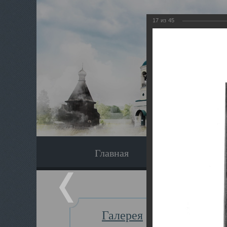
17
из
45
Главная
Экскурсия
Галерея