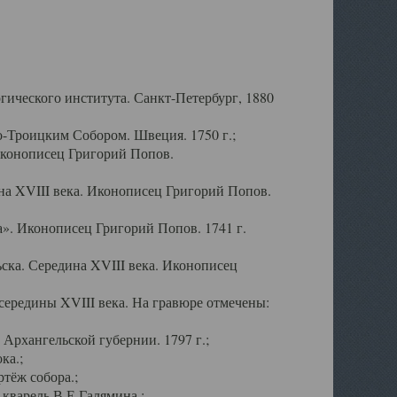
ического института. Санкт-Петербург, 1880
-Троицким Собором. Швеция. 1750 г.;
Иконописец Григорий Попов.
а XVIII века. Иконописец Григорий Попов.
». Иконописец Григорий Попов. 1741 г.
ска. Середина XVIII века. Иконописец
ередины XVIII века. На гравюре отмечены:
Архангельской губернии. 1797 г.;
ка.;
тёж собора.;
кварель В.Е.Галямина.;