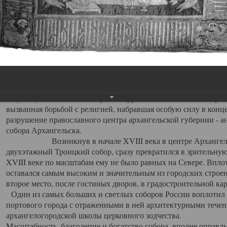
Свято-Троицкий собор
Свято-Троицкий собор Архангельска
23.12.2015
Сегодня мы можем говорить, что Архангельск в большей мере,
пострадал от целенаправленных систематических разрушений,
выдающихся памятников архитектуры. Больше всего по старом
вызванная борьбой с религией, набравшая особую силу в конце
разрушение православного центра архангельской губернии - а
собора Архангельска.
Возникнув в начале XVIII века в центре Архангельск
двухэтажный Троицкий собор, сразу превратился в зрительну
XVIII веке по масштабам ему не было равных на Севере. Впл
оставался самым высоким и значительным из городских строе
второе место, после гостиных дворов, в градостроительной ка
Один из самых больших и светлых соборов России воплотил в
портового города с отраженными в ней архитектурными тече
архангелогородской школы церковного зодчества.
Масштабность, благолепие и богатство собора, вполне оправды