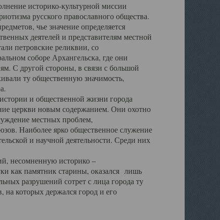
полнение историко-культурной миссии
триотизма русского православного общества.
редметов, чье значение определяется
твенных деятелей и представителям местной
тали петровские реликвии, со
альном соборе Архангельска, где они
м. С другой стороны, в связи с большой
кивали ту общественную значимость,
а.
тории и общественной жизни города
ение церкви новым содержанием. Они охотно
бсуждение местных проблем,
юзов. Наиболее ярко общественное служение
ельской и научной деятельности. Среди них
й, несомненную историко –
ауки как памятник старины, оказался лишь
ьных разрушений сотрет с лица города ту
 на которых держался город и его