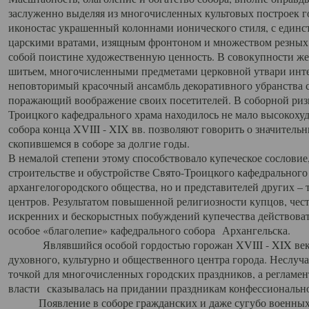
заслуженно выделяя из многочисленных культовых построек 
иконостас украшенный колоннами ионического стиля, с един
царскими вратами, изящным фронтоном и множеством резных,
собой поистине художественную ценность. В совокупности же
шитьем, многочисленными предметами церковной утвари интер
неповторимый красочный ансамбль декоративного убранства с
поражающий воображение своих посетителей. В соборной ризн
Троицкого кафедрального храма находилось не мало высокох
собора конца XVIII - XIX вв. позволяют говорить о значител
скопившемся в соборе за долгие годы.
В немалой степени этому способствовало купеческое сословие
строительстве и обустройстве Свято-Троицкого кафедрального 
архангелогородского общества, но и представителей других –
центров. Результатом повышенной религиозности купцов, чес
искренних и бескорыстных побуждений купечества действовать 
особое «благолепие» кафедрального собора Архангельска.
Являвшийся особой гордостью горожан XVIII - XIX века
духовного, культурно и общественного центра города. Неслуч
точкой для многочисленных городских праздников, а регламен
власти сказывалась на придании праздникам конфессионально
Появление в соборе гражданских и даже сугубо военных 