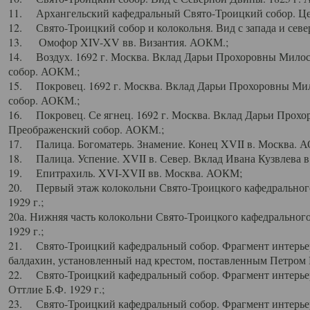
11. Архангельский кафедральный Свято-Троицкий собор. Цен
12. Свято-Троицкий собор и колокольня. Вид с запада и север
13. Омофор XIV-XV вв. Византия. АОКМ.;
14. Воздух. 1692 г. Москва. Вклад Дарьи Прохоровны Мило
собор. АОКМ.;
15. Покровец. 1692 г. Москва. Вклад Дарьи Прохоровны Ми
собор. АОКМ.;
16. Покровец. Се ягнец. 1692 г. Москва. Вклад Дарьи Прох
Преображенский собор. АОКМ.;
17. Палица. Богоматерь. Знамение. Конец XVII в. Москва. 
18. Палица. Успение. XVII в. Север. Вклад Ивана Кузвлева 
19. Епитрахиль. XVI-XVII вв. Москва. АОКМ;
20. Первый этаж колокольни Свято-Троицкого кафедрального
1929 г.;
20а. Нижняя часть колокольни Свято-Троицкого кафедрального
1929 г.;
21. Свято-Троицкий кафедральный собор. Фрагмент интерьер
балдахин, установленный над крестом, поставленным Петром I
22. Свято-Троицкий кафедральный собор. Фрагмент интерьер
Оттлие Б.Ф. 1929 г.;
23. Свято-Троицкий кафедральный собор. Фрагмент интерье