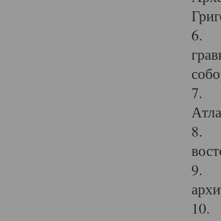
Григ
6. П
грав
собо
7. Г
Атла
8. С
вост
9. С
архи
10. 