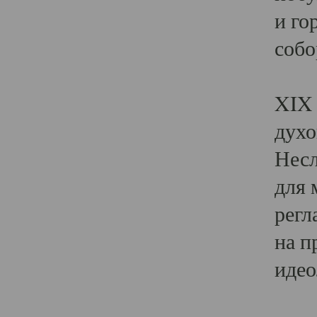
и го
собо
Явл
XIX 
духо
Несл
для 
регл
на п
идео
Поя