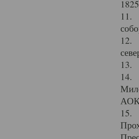
1825
11.
собо
12. 
севе
13.
14. 
Мило
АОК
15. 
Прох
Прео