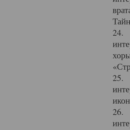
врат
Тайн
24. 
инте
хоры
«Стр
25. 
инте
икон
26. 
инте