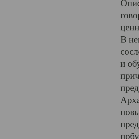
Опис
гово
ценн
В не
сосл
и об
прич
пред
Арха
повы
пред
побу