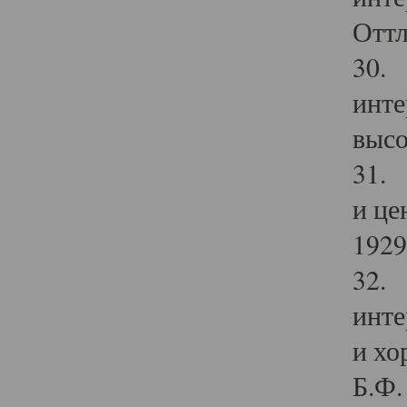
Оттл
30. 
инте
высо
31. 
и це
1929 
32. 
инте
и хо
Б.Ф. 