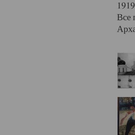
1919
Все 
Арха