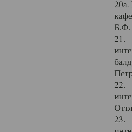
20а.
кафе
Б.Ф. 
21. 
инте
балд
Петр
22. 
инте
Оттл
23. 
инте