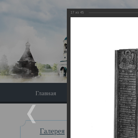
17
из
45
Главная
Экскурсия
Главная
Галерея