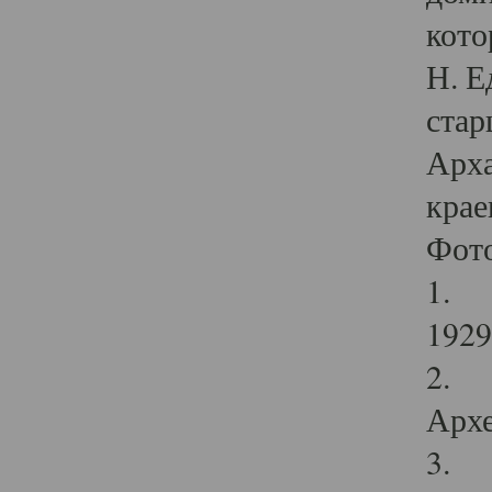
кото
Н. Е
стар
Арха
крае
Фот
1. С
1929 
2. Р
Архе
3. Ф