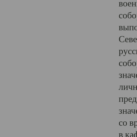
воен
собо
выпо
Севе
русс
собо
знач
личн
пред
знач
со в
в ка