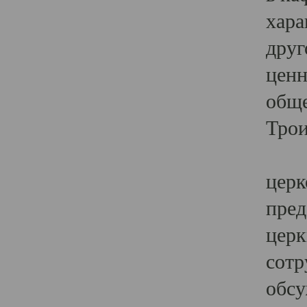
хара
друг
ценн
обще
Трои
Ярк
церк
пред
церк
сотр
обсу