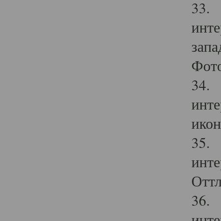
33. 
инте
запа
Фото
34. 
инте
икон
35. 
инте
Оттл
36. 
инте