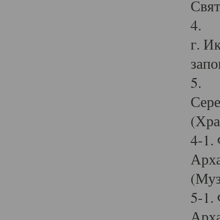
Свят
4. И
г. И
запо
5. И
Сере
(Хра
4-1.
Арха
(Муз
5-1.
Арха