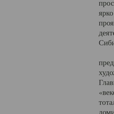
прос
ярко
проя
деят
Сиби
Одн
пред
худо
Глав
«век
тота
доми