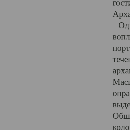
гост
Арха
Один
вопл
порт
тече
арха
Масш
опра
выде
Обши
коло