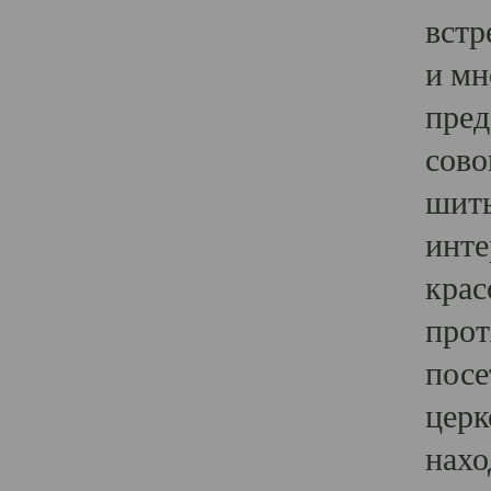
встр
и мн
пред
сово
шить
инте
крас
прот
посе
церк
нахо