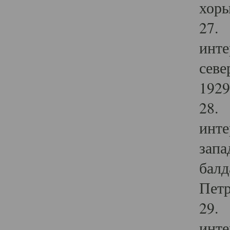
хоры
27. 
инте
севе
1929 
28. 
инте
запа
балд
Петр
29. 
инте