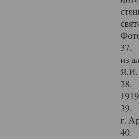
стен
свят
Фото
37. 
из а
Я.И. 
38. 
1919
39. 
г. А
40. 