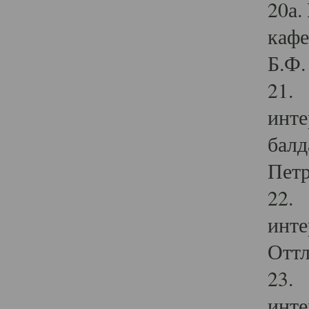
20а.
кафе
Б.Ф. 
21. 
инте
балд
Петр
22. 
инте
Оттл
23. 
инте