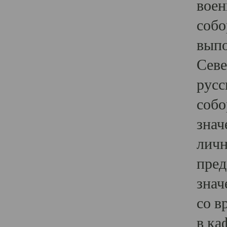
воен
собо
выпо
Севе
русс
собо
знач
личн
пред
знач
со в
в ка