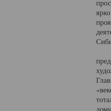
прос
ярко
проя
деят
Сиби
Одн
пред
худо
Глав
«век
тота
доми