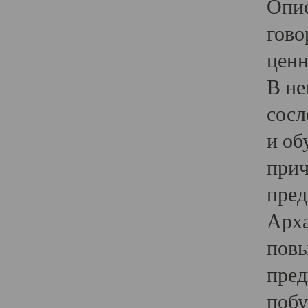
Опис
гово
ценн
В не
сосл
и об
прич
пред
Арха
повы
пред
побу