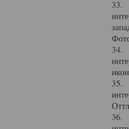
33. 
инте
запа
Фото
34. 
инте
икон
35. 
инте
Оттл
36. 
инте