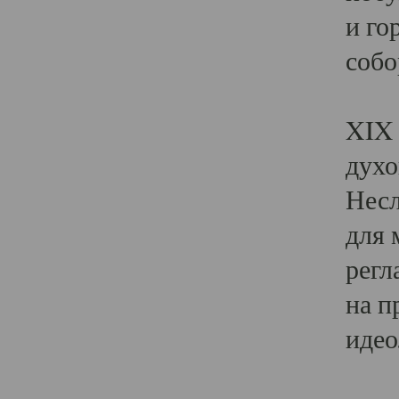
и го
собо
Явл
XIX 
духо
Несл
для 
регл
на п
идео
Поя