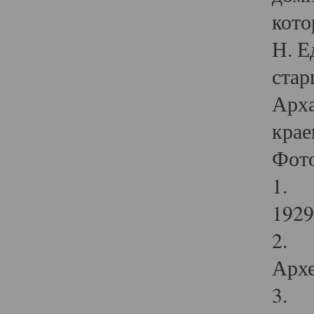
кото
Н. Е
стар
Арха
крае
Фот
1. С
1929 
2. Р
Архе
3. Ф