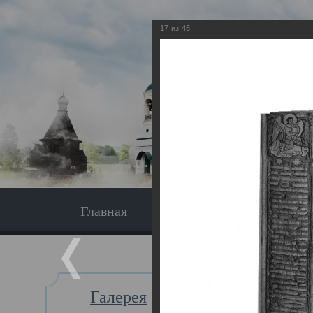
17
из
45
Главная
Экскурсия
Главная
Галерея