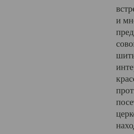
встр
и мн
пред
сово
шить
инте
крас
прот
посе
церк
нахо