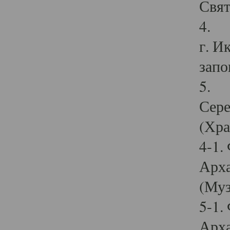
Свят
4. И
г. И
запо
5. И
Сере
(Хра
4-1.
Арха
(Муз
5-1.
Арха