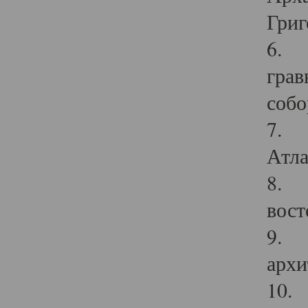
Григ
6. П
грав
собо
7. Г
Атла
8. С
вост
9. С
архи
10. 