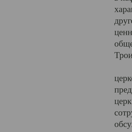
хара
друг
ценн
обще
Трои
Ярк
церк
пред
церк
сотр
обсу