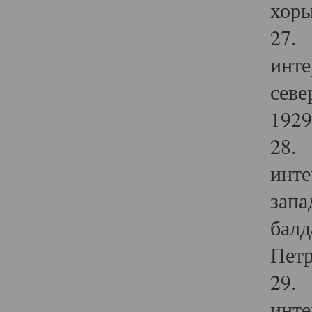
хоры
27. 
инте
севе
1929 
28. 
инте
запа
балд
Петр
29. 
инте