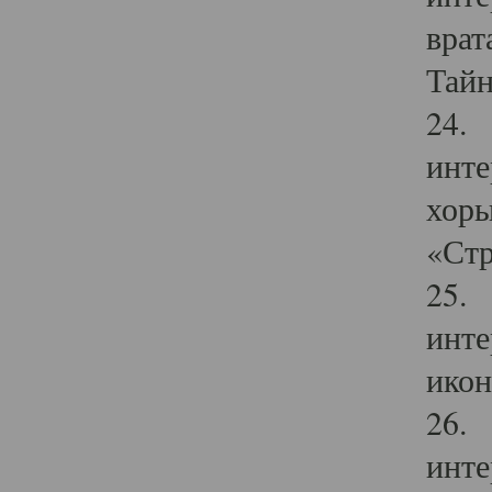
врат
Тайн
24. 
инте
хоры
«Стр
25. 
инте
икон
26. 
инте