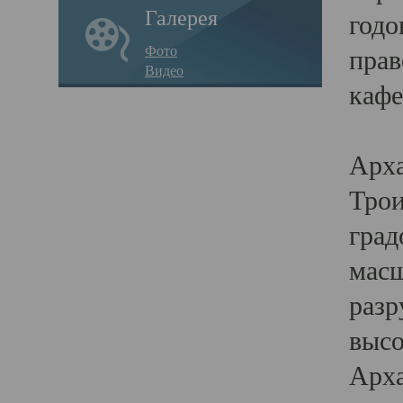
Галерея
годо
Фото
прав
Видео
кафе
Воз
Арха
Трои
град
масш
разр
высо
Арха