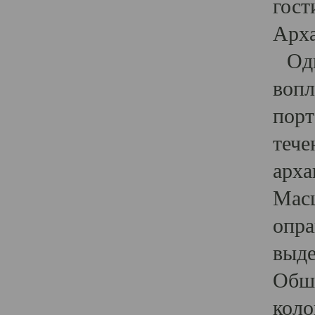
гост
Арха
Один
вопл
порт
тече
арха
Масш
опра
выде
Обши
коло