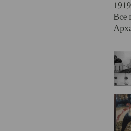
1919
Все 
Арха