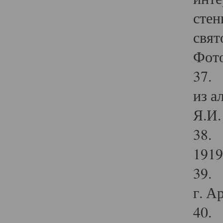
стен
свят
Фото
37. 
из а
Я.И. 
38. 
1919
39. 
г. А
40. 