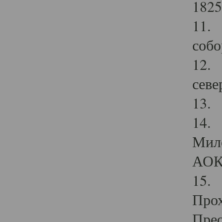
1825
11.
собо
12. 
севе
13.
14. 
Мило
АОК
15. 
Прох
Прео