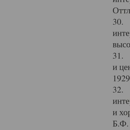
Оттл
30. 
инте
высо
31. 
и це
1929 
32. 
инте
и хо
Б.Ф. 