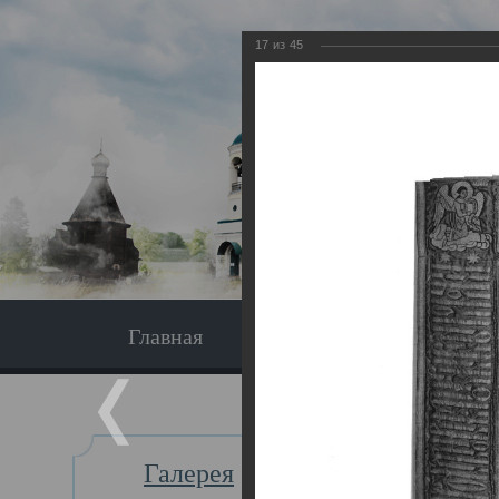
17
из
45
Главная
Экскурсия
Главная
Галерея