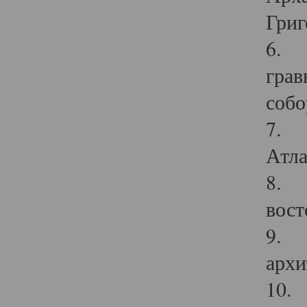
Григ
6. П
грав
собо
7. Г
Атла
8. С
вост
9. С
архи
10. 