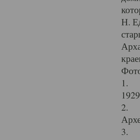
кото
Н. Е
стар
Арха
крае
Фот
1. С
1929 
2. Р
Архе
3. Ф