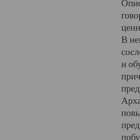
Опис
гово
ценн
В не
сосл
и об
прич
пред
Арха
повы
пред
побу