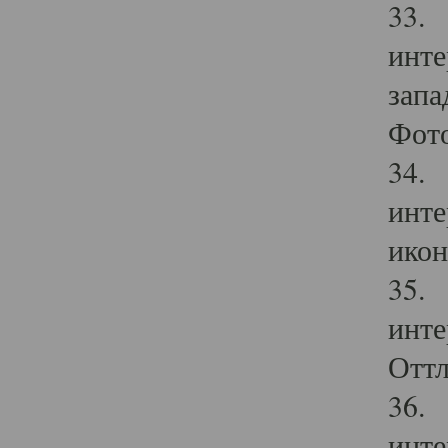
33. 
инте
запа
Фото
34. 
инте
икон
35. 
инте
Оттл
36. 
инте