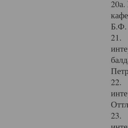
20а.
кафе
Б.Ф. 
21. 
инте
балд
Петр
22. 
инте
Оттл
23. 
инте