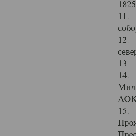
1825
11.
собо
12. 
севе
13.
14. 
Мило
АОК
15. 
Прох
Прео