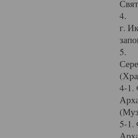
Свят
4. И
г. И
запо
5. И
Сере
(Хра
4-1.
Арха
(Муз
5-1.
Арха