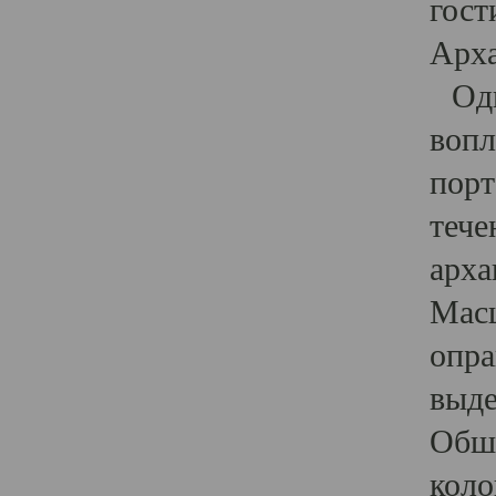
гост
Арха
Один
вопл
порт
тече
арха
Масш
опра
выде
Обши
коло