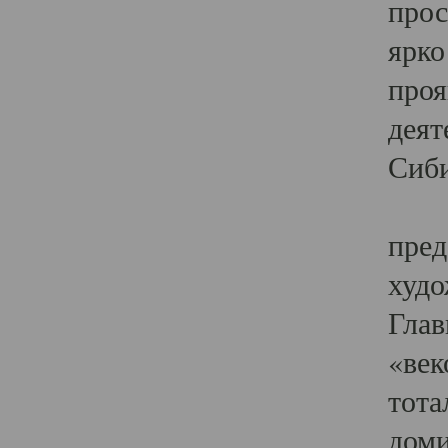
прос
ярко
проя
деят
Сиби
Одн
пред
худо
Глав
«век
тота
доми