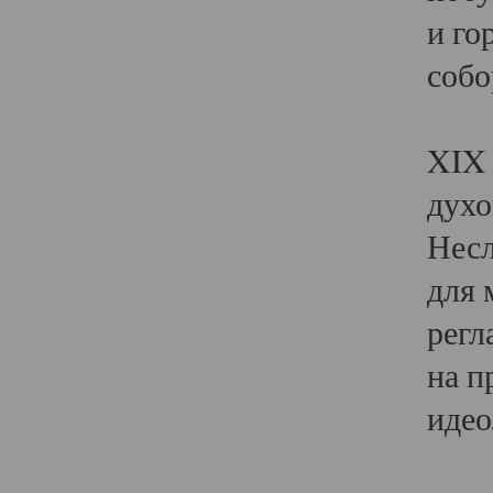
и го
собо
Явл
XIX 
духо
Несл
для 
регл
на п
идео
Поя