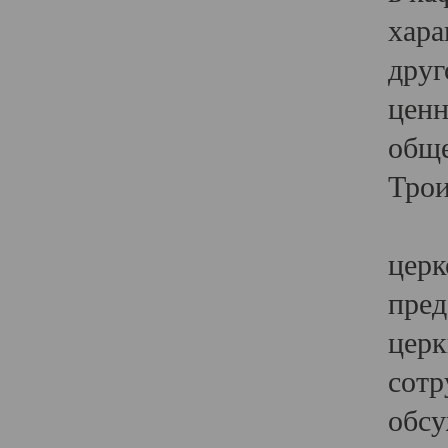
хара
друг
ценн
обще
Трои
Ярк
церк
пред
церк
сотр
обсу