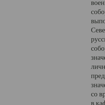
воен
собо
выпо
Севе
русс
собо
знач
личн
пред
знач
со в
в ка