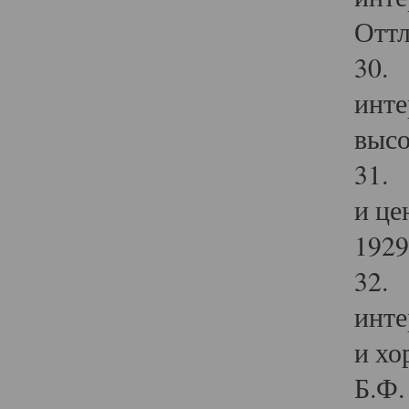
Оттл
30. 
инте
высо
31. 
и це
1929 
32. 
инте
и хо
Б.Ф. 