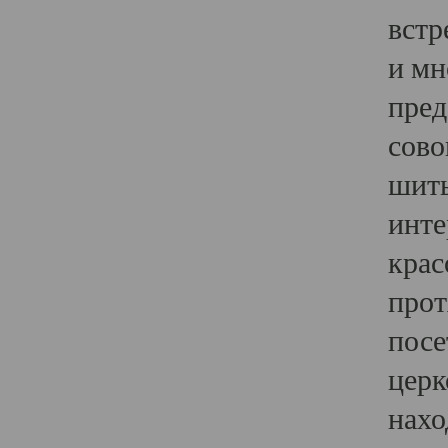
встр
и мн
пред
сово
шить
инте
крас
прот
посе
церк
нахо