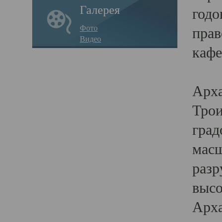
Галерея
годо
Фото
прав
Видео
кафе
Воз
Арха
Трои
град
масш
разр
высо
Арха