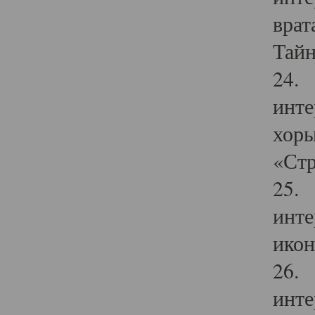
врат
Тайн
24. 
инте
хоры
«Стр
25. 
инте
икон
26. 
инте