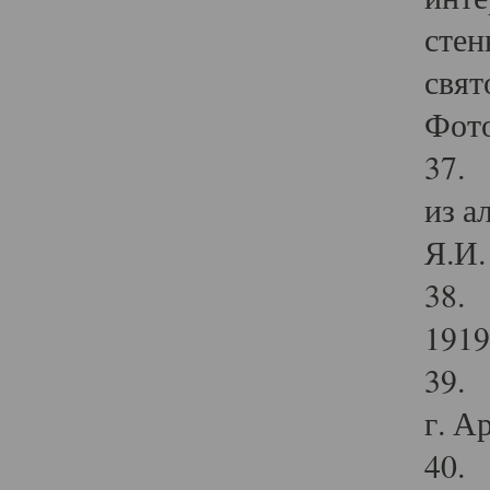
стен
свят
Фото
37. 
из а
Я.И. 
38. 
1919
39. 
г. А
40. 