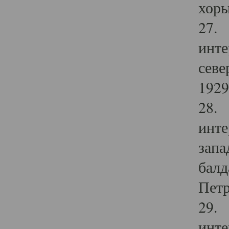
хоры
27. 
инте
севе
1929 
28. 
инте
запа
балд
Петр
29. 
инте