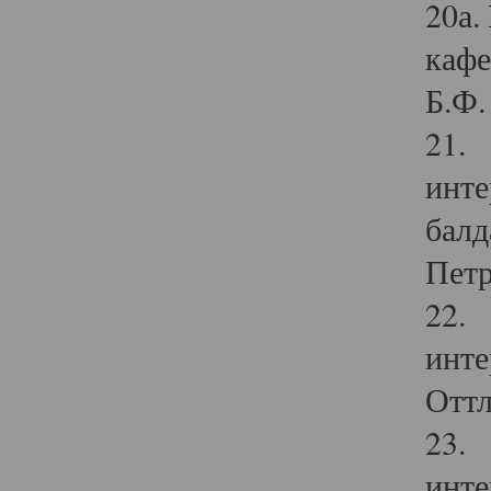
20а.
кафе
Б.Ф. 
21. 
инте
балд
Петр
22. 
инте
Оттл
23. 
инте