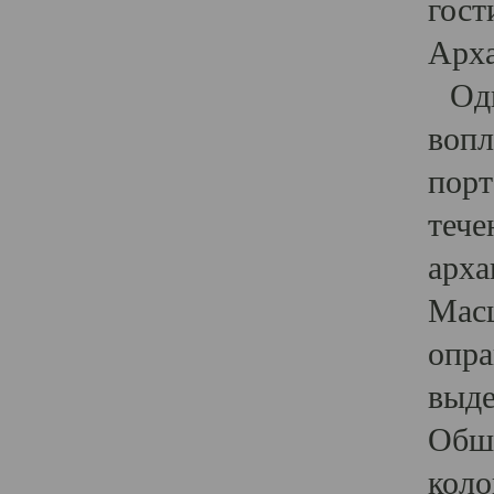
гост
Арха
Один
вопл
порт
тече
арха
Масш
опра
выде
Обши
коло