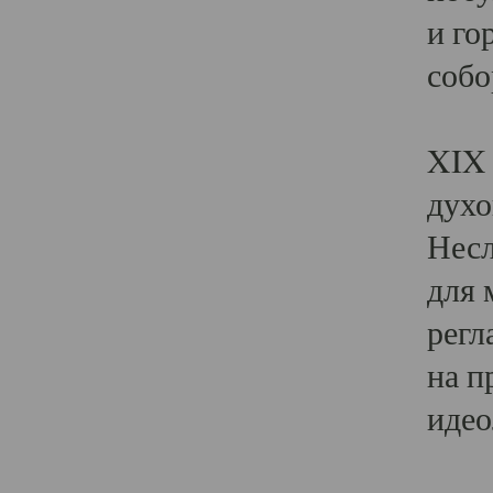
и го
собо
Явл
XIX 
духо
Несл
для 
регл
на п
идео
Поя