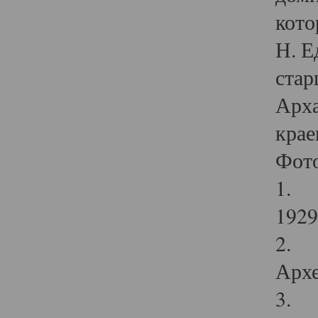
кото
Н. Е
стар
Арха
крае
Фот
1. С
1929 
2. Р
Архе
3. Ф