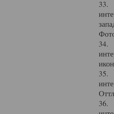
33. 
инте
запа
Фото
34. 
инте
икон
35. 
инте
Оттл
36. 
инте