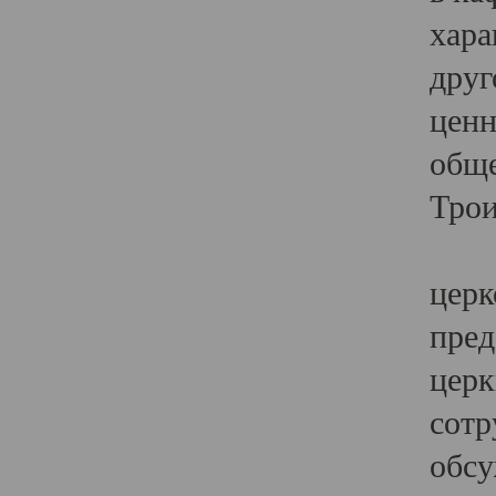
хара
друг
ценн
обще
Трои
Ярк
церк
пред
церк
сотр
обсу