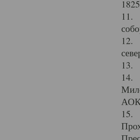
1825
11.
собо
12. 
севе
13.
14. 
Мило
АОК
15. 
Прох
Прео