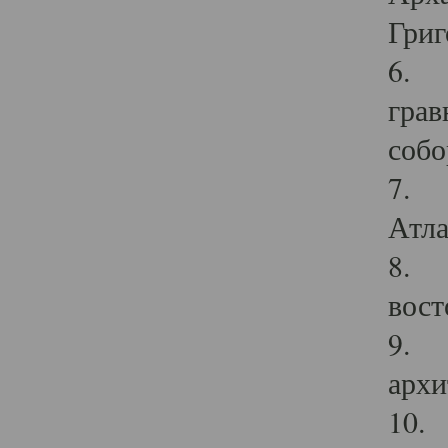
Григ
6. П
грав
собо
7. Г
Атла
8. С
вост
9. С
архи
10. 