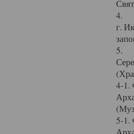
Свят
4. И
г. И
запо
5. И
Сере
(Хра
4-1.
Арха
(Муз
5-1.
Арха