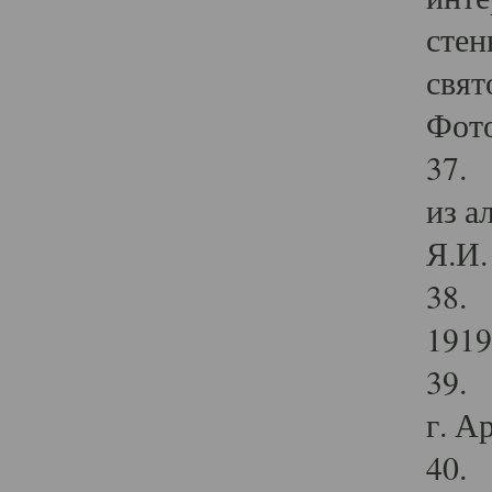
стен
свят
Фото
37. 
из а
Я.И. 
38. 
1919
39. 
г. А
40. 