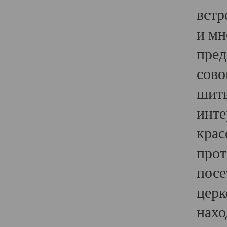
встр
и мн
пред
сово
шить
инте
крас
прот
посе
церк
нахо