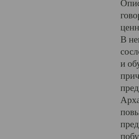
Опис
гово
ценн
В не
сосл
и об
прич
пред
Арха
повы
пред
побу