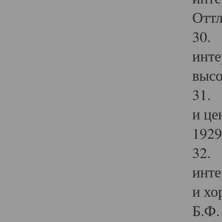
Оттл
30. 
инте
высо
31. 
и це
1929 
32. 
инте
и хо
Б.Ф. 