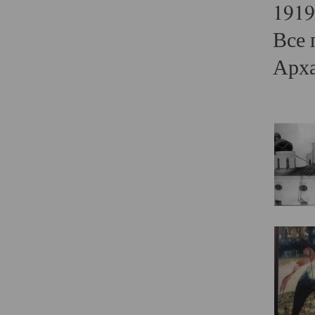
1919
Все 
Арха