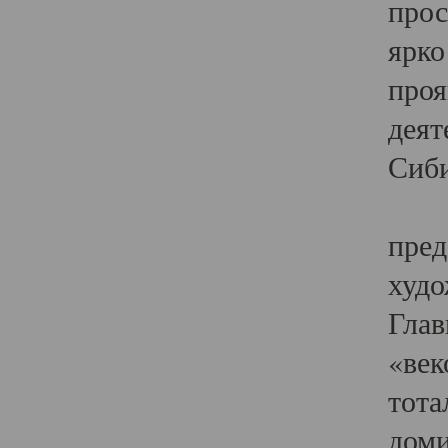
прос
ярко
проя
деят
Сиби
Одн
пред
худо
Глав
«век
тота
доми