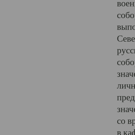
воен
собо
выпо
Севе
русс
собо
знач
личн
пред
знач
со в
в ка