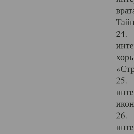
врат
Тайн
24. 
инте
хоры
«Стр
25. 
инте
икон
26. 
инте