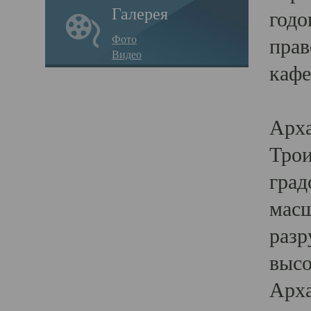
Галерея
годо
Фото
прав
Видео
кафе
Воз
Арха
Трои
град
масш
разр
высо
Арха