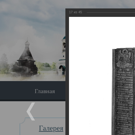
17
из
45
Главная
Экскурсия
Главная
Галерея