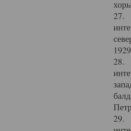
хоры
27. 
инте
севе
1929 
28. 
инте
запа
балд
Петр
29. 
инте