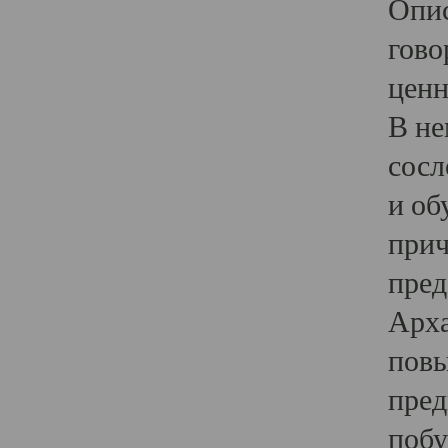
Опис
гово
ценн
В не
сосл
и об
прич
пред
Арха
повы
пред
побу