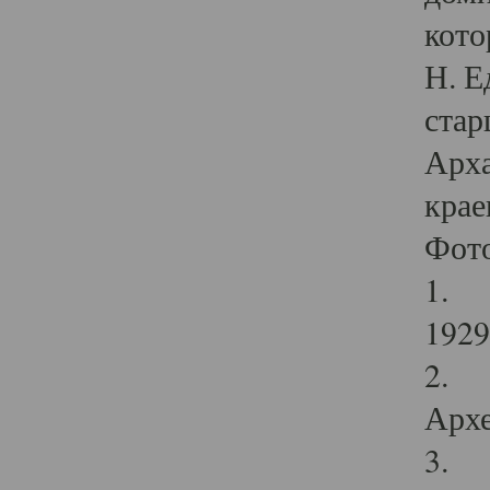
кото
Н. Е
стар
Арха
крае
Фот
1. С
1929 
2. Р
Архе
3. Ф