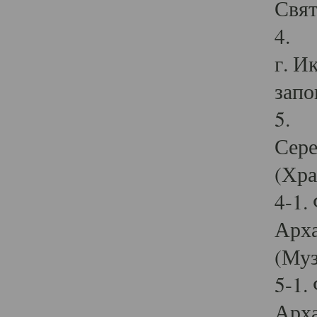
Свят
4. И
г. И
запо
5. И
Сере
(Хра
4-1.
Арха
(Муз
5-1.
Арха