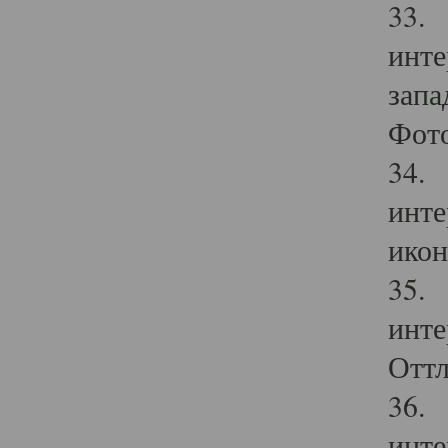
33. 
инте
запа
Фото
34. 
инте
икон
35. 
инте
Оттл
36. 
инте