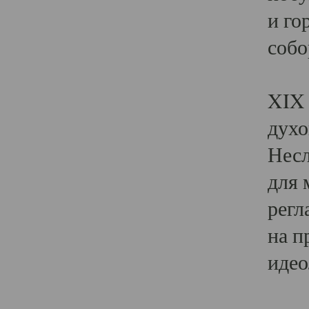
и го
собо
Явл
XIX 
духо
Несл
для 
регл
на п
идео
Поя