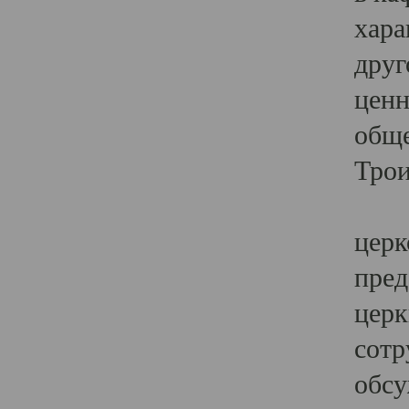
хара
друг
ценн
обще
Трои
Ярк
церк
пред
церк
сотр
обсу