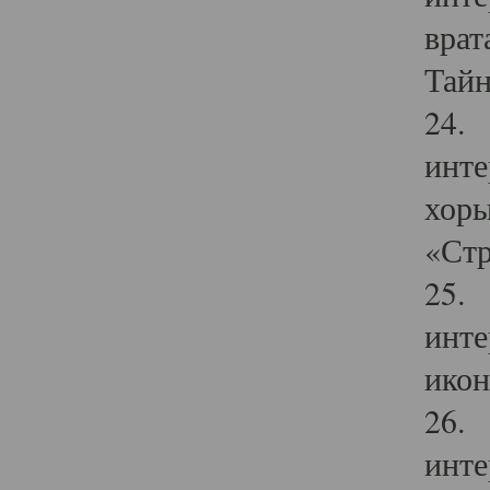
врат
Тайн
24. 
инте
хоры
«Стр
25. 
инте
икон
26. 
инте