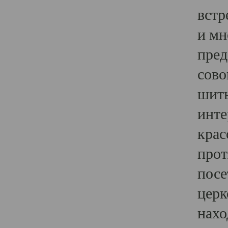
встр
и мн
пред
сово
шить
инте
крас
прот
посе
церк
нахо