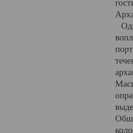
гост
Арха
Один
вопл
порт
тече
арха
Масш
опра
выде
Обши
коло