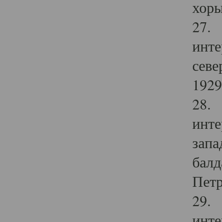
хоры
27. 
инте
севе
1929 
28. 
инте
запа
балд
Петр
29. 
инте