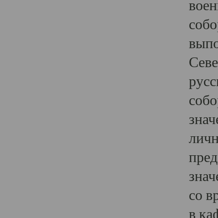
воен
собо
выпо
Севе
русс
собо
знач
личн
пред
знач
со в
в ка