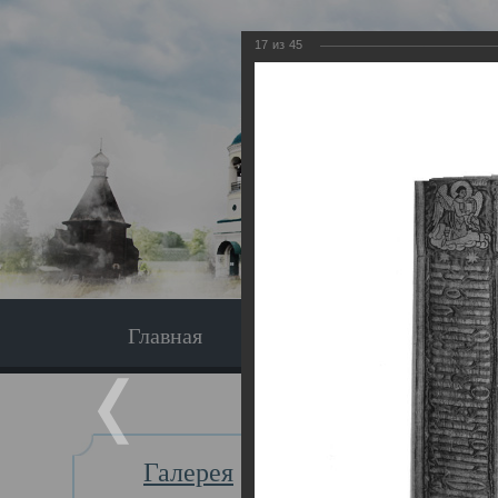
17
из
45
Главная
Экскурсия
Главная
Галерея