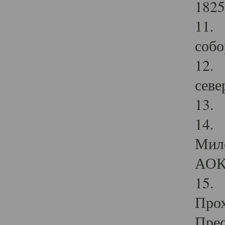
1825
11.
собо
12. 
севе
13.
14. 
Мило
АОК
15. 
Прох
Прео