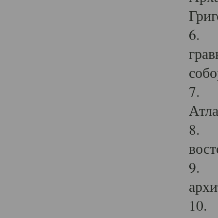
Григ
6. П
грав
собо
7. Г
Атла
8. С
вост
9. С
архи
10. 