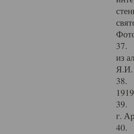
стен
свят
Фото
37. 
из а
Я.И. 
38. 
1919
39. 
г. А
40. 