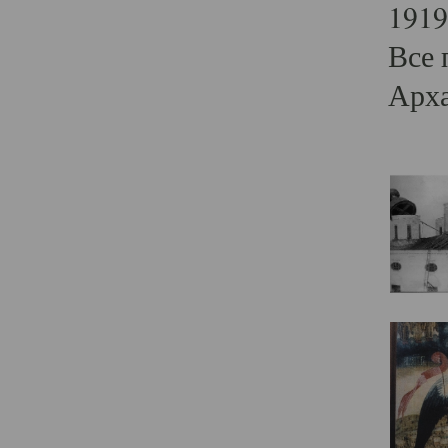
1919
Все 
Арха