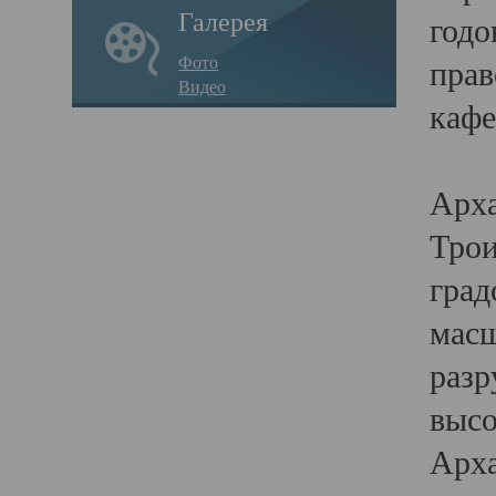
Галерея
годо
Фото
прав
Видео
кафе
Воз
Арха
Трои
град
масш
разр
высо
Арха