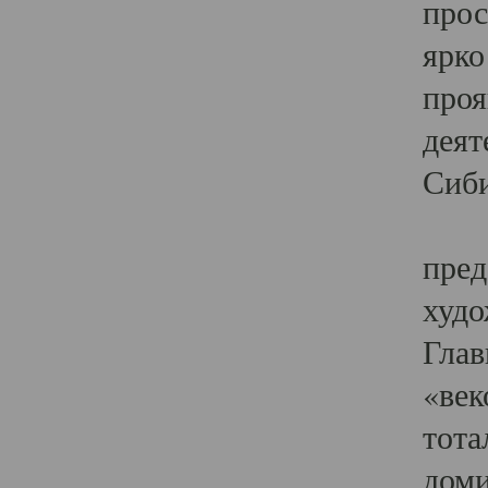
прос
ярко
проя
деят
Сиби
Одн
пред
худо
Глав
«век
тота
доми