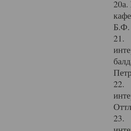
20а.
кафе
Б.Ф. 
21. 
инте
балд
Петр
22. 
инте
Оттл
23. 
инте